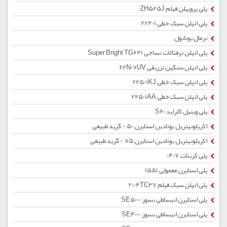
پلی پروپیلن فیلم ZH525J
پلی اتیلن سبک خطی 22401
نرمال بوتانول
پلی اتیلن ترفتالات نساجی Super Bright TG641
پلی اتیلن سنگین تزریقی 62N07UV
پلی اتیلن سبک خطی 22501KJ
پلی اتیلن سبک خطی 22501AA
پلی وینیل کلراید S60
اکریلونیتریل بوتادین استایرن 50 - گرید طبیعی
اکریلونیتریل بوتادین استایرن 75 - گرید طبیعی
پلی کربنات 0407
پلی استایرن معمولی 1551
پلی اتیلن سبک فیلم 2004TC37
پلی استایرن انبساطی نسوز SE5000
پلی استایرن انبساطی نسوز SE4000