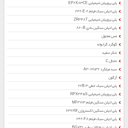
پلی پروپیلن شیمیایی EP2X83CE
پلی اتیلن سبک فیلم 2420E02
پلی پروپیلن شیمیایی ZR348T
پلی اتیلن سنگین بادی 8200B
مس مفتول
گوگرد گرانوله
شکر سفید
تختال C
سبد میلگرد 32تا12-A3
آرگون
پلی اتیلن سبک خطی 22B03
پلی پروپیلن شیمیایی RPX345S
پلی اتیلن سنگین فیلم MF3713
پلی اتیلن سنگین اکستروژن 6366M
پلی اتیلن سبک فیلم 2420F8
پلی اتیلن ترفتالات بطری BG731