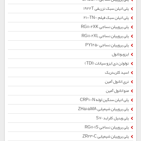
پلی اتیلن سبک تزریقی 1922T
پلی اتیلن سبک فیلم 2100TN00
پلی پروپیلن نساجی RG1102XK
پلی پروپیلن نساجی RG1102XL
پلی پروپیلن نساجی PYI250
ایزوبوتانول
تولوئن دی ایزو سیانات (TDI)
اسید کلریدریک
تری اتانول آمین
منو اتانول آمین
پلی اتیلن سنگین لوله CRP100N
پلی پروپیلن شیمیایی ZH515MA
پلی وینیل کلراید S70
پلی پروپیلن نساجی RG1101S
پلی پروپیلن شیمیایی ZR230C