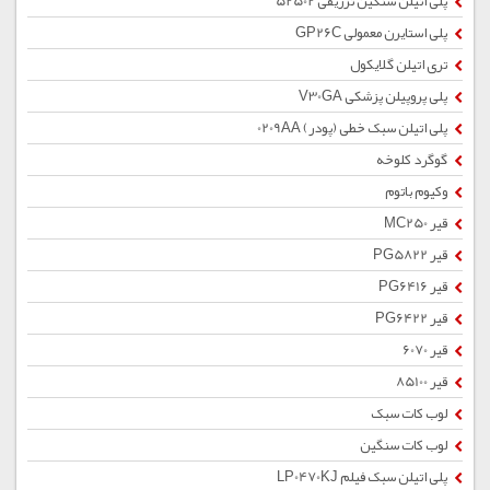
پلی اتیلن سنگین تزریقی 52502
پلی استایرن معمولی GP26C
تری اتیلن گلایکول
پلی پروپیلن پزشکی V30GA
پلی اتیلن سبک خطی (پودر) 0209AA
گوگرد کلوخه
وکیوم باتوم
قیر MC250
قیر PG5822
قیر PG6416
قیر PG6422
قیر 6070
قیر 85100
لوب کات سبک
لوب کات سنگین
پلی اتیلن سبک فیلم LP0470KJ