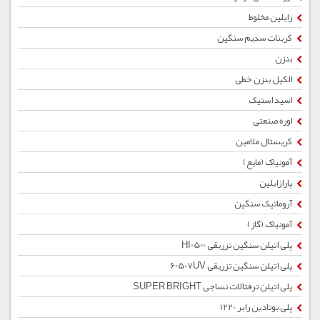
زایلین مخلوط
کربنات سدیم سنگین
بنزن
الکیل بنزن خطی
اسید استیک
اوره صنعتی
کریستال ملامین
آمونیاک (مایع)
پارازایلین
آروماتیک سنگین
آمونیاک (گاز)
پلی اتیلن سنگین تزریقی HI0500
پلی اتیلن سنگین تزریقی 60507UV
پلی اتیلن ترفتالات نساجی SUPER BRIGHT
پلی بوتادین رابر 1220