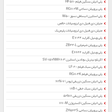
پلی اتیلن سنگین فیلم HF5110
پلی پروپیلن نساجی RG1102M
پلی استایرن انبساطی نسوز W500
متیلن دی فنیل دی ایزوسیانات خالص
متیلن دی فنیل دی ایزوسیانات پلیمریک
پلی وینیل کلراید E7044
پلی پروپیلن شیمیایی ZB440L
پلی وینیل کلراید E6644
اکریلو نیتریل بوتادین استایرن SV0157NW2803
پلی اتیلن سبک فیلم LF0200
پلی پروپیلن فیلم RG1104K
پلی اتیلن سنگین تزریقی(پودر) 62N07
پلی اتیلن سبک خطی 18B01
پلی اتیلن سنگین تزریقی 52b18
پلی اتیلن سنگین اکستروژن 7700M
پلی پروپیلن نساجی ZH564S