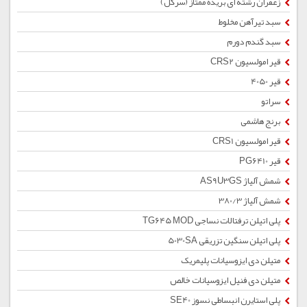
زعفران رشته ای بریده ممتاز (سرگل)
سبد تیرآهن مخلوط
سبد گندم دورم
قیر امولسیون CRS2
قیر 4050
سراتو
برنج هاشمی
قیر امولسیون CRS1
قیر PG6410
شمش آلیاژ AS9U3GS
شمش آلیاژ 380/3
پلی اتیلن ترفتالات نساجی TG645 MOD
پلی اتیلن سنگین تزریقی 5030SA
متیلن دی ایزوسیانات پلیمریک
متیلن دی فنیل ایزوسیانات خالص
پلی استایرن انبساطی نسوز SE40