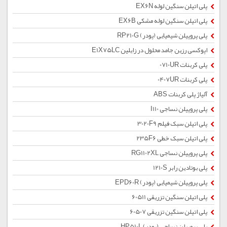
پلی اتیلن سنگین لوله EX6N
پلی اتیلن سنگین لوله مشکی EX6B
پلی پروپیلن شیمیایی (پودر) RP210G
اپوکسی رزین جامد محلول در زایلین E1X75LC
پلی کربنات 0710UR
پلی کربنات 0407UR
آلیاژ پلی کربنات ABS
پلی پروپیلن نساجی I110
پلی اتیلن سبک فیلم 3020F9
پلی اتیلن سبک خطی 235F6
پلی پروپیلن نساجی RG1102XL
پلی بوتادین رابر 1210S
پلی پروپیلن شیمیایی (پودر) EPD60R
پلی اتیلن سنگین تزریقی 60511
پلی اتیلن سنگین تزریقی 60507
پلی پروپیلن نساجی (پودر) HP510L