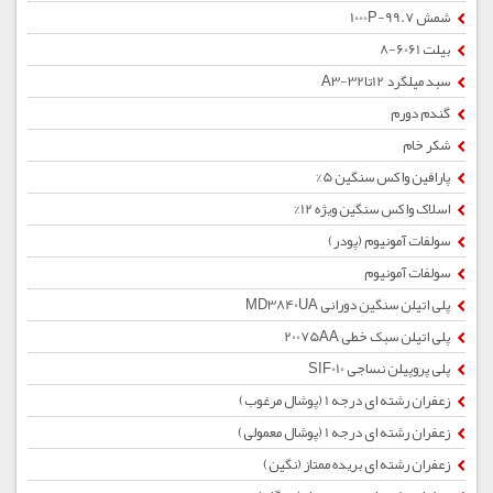
شمش 1000P-99.7
بیلت 6061-8
سبد میلگرد 12تا32-A3
گندم دورم
شکر خام
پارافین واکس سنگین 5%
اسلاک واکس سنگین ویژه 12%
سولفات آمونیوم (پودر)
سولفات آمونیوم
پلی اتیلن سنگین دورانی MD3840UA
پلی اتیلن سبک خطی 20075AA
پلی پروپیلن نساجی SIF010
زعفران رشته ای درجه 1 (پوشال مرغوب)
زعفران رشته ای درجه 1 (پوشال معمولی)
زعفران رشته ای بریده ممتاز (نگین)