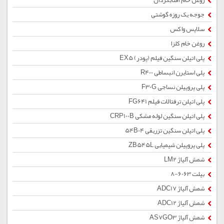
روغن خام آفتابگردان
جوجه یک روزه گوشتی
سلاپس واکس
روغن خام کلزا
پلی اتیلن سنگین فیلم (پودر) EX5
پلی استایرن انبساطی R400
پلی پروپیلن نساجی F30G
پلی اتیلن ترفتالات فیلم FG641
پلی اتیلن سنگین لوله مشکی CRP100B
پلی اتیلن سنگین تزریقی 54B04
پلی پروپیلن شیمیایی ZB545L
شمش آلیاژ LM2
بیلت 6063-8
شمش آلیاژ ADC17
شمش آلیاژ ADC12
شمش آلیاژ AS7GO3