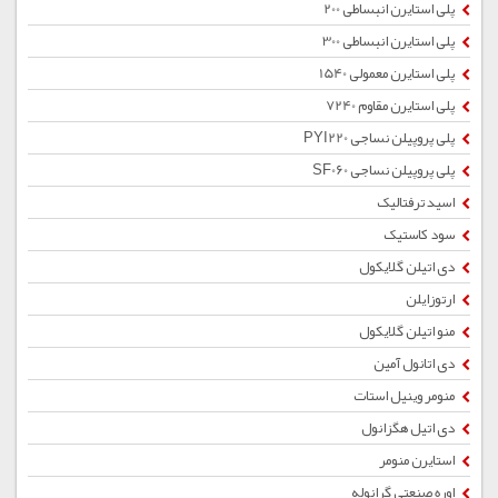
پلی استایرن انبساطی 200
پلی استایرن انبساطی 300
پلی استایرن معمولی 1540
پلی استایرن مقاوم 7240
پلی پروپیلن نساجی PYI220
پلی پروپیلن نساجی SF060
اسید ترفتالیک
سود کاستیک
دی اتیلن گلایکول
ارتوزایلن
منو اتیلن گلایکول
دی اتانول آمین
منومر وینیل استات
دی اتیل هگزانول
استایرن منومر
اوره صنعتی گرانوله