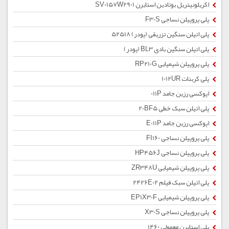
اکریلونیتریل بوتادین استایرن SV0157W2901
پلی پروپیلن نساجی F30S
پلی اتیلن سنگین تزریقی (پودر) 52518
پلی اتیلن سنگین بادی BL3 (پودر)
پلی پروپیلن شیمیایی RP210G
پلی کربنات 1012UR
اپوکسی رزین جامد 011P
پلی اتیلن سبک خطی 20BF5
اپوکسی رزین جامد E011P
پلی پروپیلن نساجی FI160
پلی پروپیلن نساجی HP456J
پلی پروپیلن شیمیایی ZR348U
پلی اتیلن سبک فیلم 2426E02
پلی پروپیلن شیمیایی EP1X30F
پلی پروپیلن نساجی X30S
پلی استایرن معمولی 1460