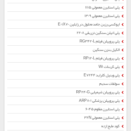
پلی استایرن معمولی 1115
پلی استایرن معمولی 1309
اپوکسی رزین جامد محلول در زایلین E01X70
پلی اتیلن سنگین تزریقی 2208
پلی پروپیلن فیلم RG3420L
الکیل بنزن سنگین
پلی پروپیلن فیلم RP120L
پلی کربنات W1
پلی وینیل کلراید E7244
سولفات سدیم
پلی پروپیلن شیمیایی RP240G
پلی پروپیلن پزشکی ARP801
پلی استایرن مقاوم 6045
پلی استایرن معمولی 32N
کود مایع ازته