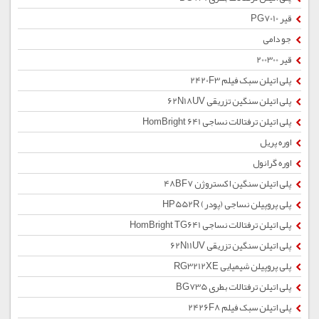
قیر PG7010
جو دامی
قیر 200300
پلی اتیلن سبک فیلم 2420F3
پلی اتیلن سنگین تزریقی 62N18UV
پلی اتیلن ترفتالات نساجی HomBright 641
اوره پریل
اوره گرانول
پلی اتیلن سنگین اکستروژن 48BF7
پلی پروپیلن نساجی (پودر) HP552R
پلی اتیلن ترفتالات نساجی HomBright TG641
پلی اتیلن سنگین تزریقی 62N11UV
پلی پروپیلن شیمیایی RG3212XE
پلی اتیلن ترفتالات بطری BG735
پلی اتیلن سبک فیلم 2426F8