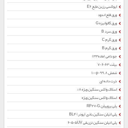
اپوکسی رزین مایع E6
ورق قلع اندود
ورق گالوانیزه G
ورق سرد B
ورق گرم C
ورق گرم B
جو دامی (ماده33)
بیلت 6063-7
شمش 1000p-99.8
ذرت دانه ای
اسلاک واکس سنگین ویژه 8%
اسلاک واکس سنگین ویژه
پلی پروپیلن RP270G
پلی اتیلن سنگین بادی (پودر) BL4
پلی اتیلن سنگین تزریقی 60505UV