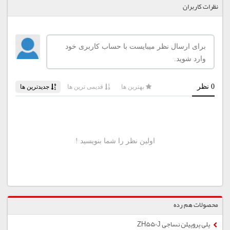
نظرات کاربران
محصولات هم رده
پلی پروپیلن نساجی ZH550J