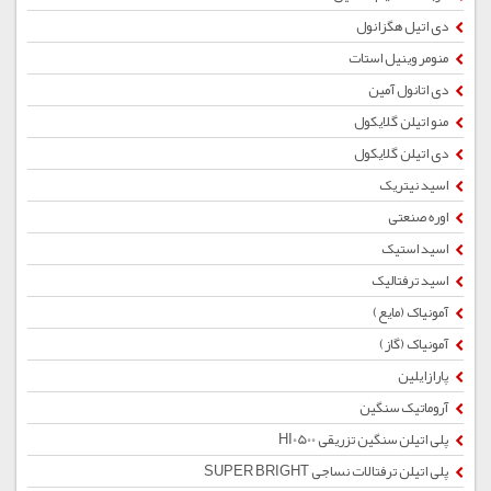
دی اتیل هگزانول
منومر وینیل استات
دی اتانول آمین
منو اتیلن گلایکول
دی اتیلن گلایکول
اسید نیتریک
اوره صنعتی
اسید استیک
اسید ترفتالیک
آمونیاک (مایع)
آمونیاک (گاز)
پارازایلین
آروماتیک سنگین
پلی اتیلن سنگین تزریقی HI0500
پلی اتیلن ترفتالات نساجی SUPER BRIGHT