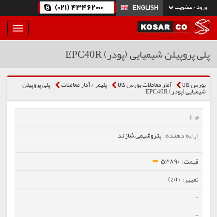
(021) 43462000
ورود / عضویت
ENGLISH
بار
و
بسته
پلی پروپیلن شیمیایی (پودر) EPC40R
نمودن
فهرست
بورس کالا
آمار معاملات بورس کالا
پلیمر / آمار معاملات
پلی پروپیلن
شیمیایی (پودر) EPC40R
1
پتروشیمی شازند
53890
0 (0%)
-
-