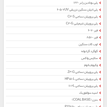
پلی بوتادین رابر 1220
پلی اتیلن سنگین تزریقی 60507UV
پلی پروپیلن نساجی C30S
پلی پروپیلن شیمیایی C30G
قیر 6070
قیر 85100
لوب کات سنگین
گوگرد گرانوله
سلاپس واکس
وکیوم باتوم
پلی پروپیلن نساجی Z30G
پلی پروپیلن نساجی HP510L
پلی پروپیلن نساجی 1102L
اسید سولفوریک
بنزن (COAL BASE)
پلی پروپیلن نساجی PYI250