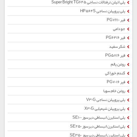
پلی اتیلن ترفتالات نساجی Super Bright TG645
پلی پروپیلن نساجی HP564S
قیر PG7610
جو دامی
قیر PG6416
شکر سفید
قیر PG5816
روغن پالم
گندم خوراکی
قیر PG7016
روغن خام سویا
پلی پروپیلن نساجی V30G
پلی پروپیلن شیمیایی X30G
پلی استایرن انبساطی دیرسوز SE100
پلی استایرن انبساطی دیرسوز SE250
پلی استایرن انبساطی دیرسوز SE350