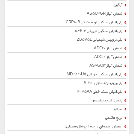
آرگون
شمش آلیاژ AS5U3GR
پلی اتیلن سنگین لوله مشکی CRP100B
پلی اتیلن سنگین تزریقی 54B04
پلی پروپیلن شیمیایی ZB545L
شمش آلیاژ ADC17
شمش آلیاژ ADC12
شمش آلیاژ AS7GO3
پلی اتیلن سنگین دورانی MD3840UA
پلی پروپیلن نساجی SIF010
پلی اتیلن سبک خطی 20075AA
پتاس (کلرید پتاسیم)
سراتو
برنج هاشمی
زعفران رشته ای درجه 1 (پوشال معمولی)