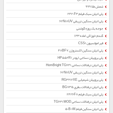
شمش طلا 999
پلی اتیلن سبک فیلم 2420F3
پلی اتیلن سنگین تزریقی 62N18UV
جوجه یک روزه گوشتی
گندم خوراکی (ماده 33)
قیر امولسیون CSS1
پلی اتیلن سنگین اکستروژن 48BF7
پلی پروپیلن نساجی (پودر) HP552R
پلی اتیلن ترفتالات نساجی HomBright TG641
پلی اتیلن سنگین تزریقی 62N11UV
پلی پروپیلن شیمیایی RG3212XE
پلی اتیلن ترفتالات بطری BG735
پلی اتیلن سبک فیلم 2426F8
پلی اتیلن ترفتالات نساجی TG641 MOD
پلی اتیلن سنگین فیلم 50B01M