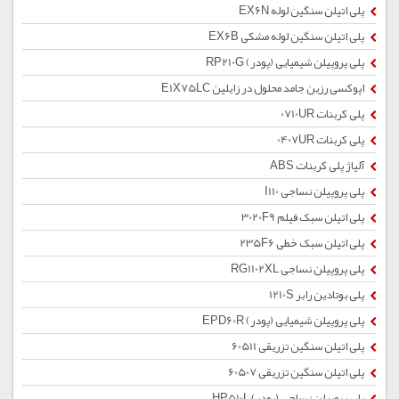
پلی اتیلن سنگین لوله EX6N
پلی اتیلن سنگین لوله مشکی EX6B
پلی پروپیلن شیمیایی (پودر) RP210G
اپوکسی رزین جامد محلول در زایلین E1X75LC
پلی کربنات 0710UR
پلی کربنات 0407UR
آلیاژ پلی کربنات ABS
پلی پروپیلن نساجی I110
پلی اتیلن سبک فیلم 3020F9
پلی اتیلن سبک خطی 235F6
پلی پروپیلن نساجی RG1102XL
پلی بوتادین رابر 1210S
پلی پروپیلن شیمیایی (پودر) EPD60R
پلی اتیلن سنگین تزریقی 60511
پلی اتیلن سنگین تزریقی 60507
پلی پروپیلن نساجی (پودر) HP510L