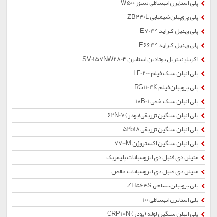
پلی استایرن انبساطی نسوز W500
پلی پروپیلن شیمیایی ZB440L
پلی وینیل کلراید E7044
پلی وینیل کلراید E6644
اکریلو نیتریل بوتادین استایرن SV0157NW2803
پلی اتیلن سبک فیلم LF0200
پلی پروپیلن فیلم RG1104K
پلی اتیلن سبک خطی 18B01
پلی اتیلن سنگین تزریقی(پودر) 62N07
پلی اتیلن سنگین تزریقی 52b18
پلی اتیلن سنگین اکستروژن 7700M
متیلن دی فنیل دی ایزوسیانات پلیمریک
متیلن دی فنیل دی ایزوسیانات خالص
پلی پروپیلن نساجی ZH564S
پلی استایرن انبساطی 100
پلی اتیلن سنگین لوله (پودر) CRP100N