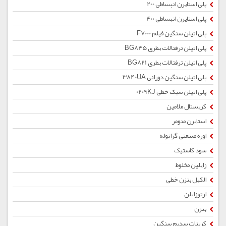
پلی استایرن انبساطی 200
پلی استایرن انبساطی 400
پلی اتیلن سنگین فیلم F7000
پلی اتیلن ترفتالات بطری BG845
پلی اتیلن ترفتالات بطری BG821
پلی اتیلن سنگین دورانی 3840UA
پلی اتیلن سبک خطی 0209KJ
کریستال ملامین
استایرن منومر
اوره صنعتی گرانوله
سود کاستیک
زایلین مخلوط
الکیل بنزن خطی
ارتوزایلن
بنزن
کربنات سدیم سنگین