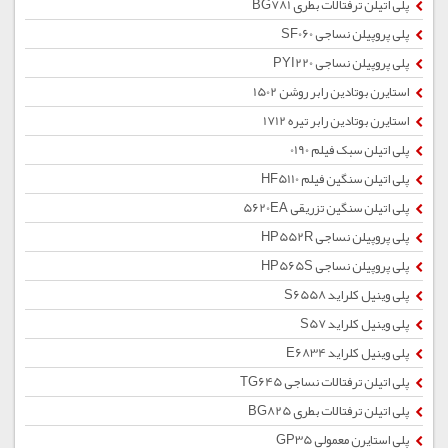
پلی اتیلن ترفتالات بطری BG781
پلی پروپیلن نساجی SF060
پلی پروپیلن نساجی PYI220
استایرن بوتادین رابر روشن 1502
استایرن بوتادین رابر تیره 1712
پلی اتیلن سبک فیلم 0190
پلی اتیلن سنگین فیلم HF5110
پلی اتیلن سنگین تزریقی 5620EA
پلی پروپیلن نساجی HP552R
پلی پروپیلن نساجی HP565S
پلی وینیل کلراید S6558
پلی وینیل کلراید S57
پلی وینیل کلراید E6834
پلی اتیلن ترفتالات نساجی TG645
پلی اتیلن ترفتالات بطری BG825
پلی استایرن معمولی GP35