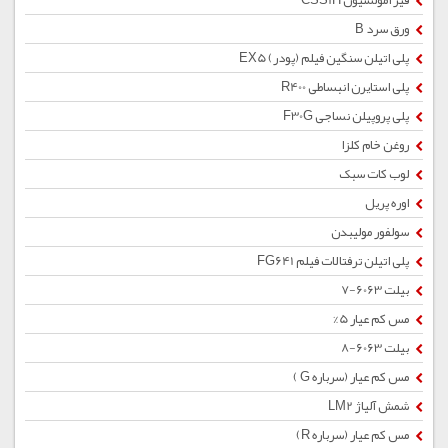
قیر امولسیون CSS1H
ورق سرد B
پلی اتیلن سنگین فیلم (پودر) EX5
پلی استایرن انبساطی R400
پلی پروپیلن نساجی F30G
روغن خام کلزا
لوب کات سبک
اوره پریل
سولفور مولیبدن
پلی اتیلن ترفتالات فیلم FG641
بیلت 6063-7
مس کم عیار 5%
بیلت 6063-8
مس کم عیار (سرباره G )
شمش آلیاژ LM2
مس کم عیار (سرباره R)