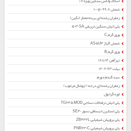
اسلاک واکس سنگین ویژه 8%
شمش 1000p-99.8
زعفران رشته ای بریده ممتاز (نگین)
پلی اتیلن سنگین تزریقی 5030SA
ورق گرم C
شمش آلیاژ AS5U3
ورق گرم B
تیرآهن 14 تا 18
بیلت 6063-12
سبد گندم دورم
زعفران رشته ای درجه 1 (پوشال مرغوب)
اوره گرانول
پلی اتیلن ترفتالات نساجی TG645 MOD
پلی استایرن انبساطی نسوز SE40
پلی پروپیلن شیمیایی ZB432L
پلی پروپیلن شیمیایی PNR230C