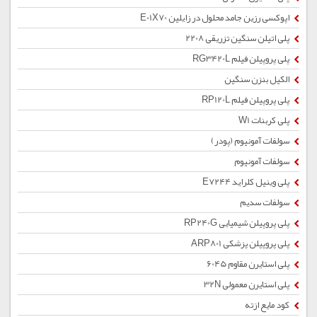
اپوکسی رزین جامد محلول در زایلین E01X70
پلی اتیلن سنگین تزریقی 2208
پلی پروپیلن فیلم RG3420L
الکیل بنزن سنگین
پلی پروپیلن فیلم RP120L
پلی کربنات W1
سولفات آمونیوم (پودر)
سولفات آمونیوم
پلی وینیل کلراید E7244
سولفات سدیم
پلی پروپیلن شیمیایی RP240G
پلی پروپیلن پزشکی ARP801
پلی استایرن مقاوم 6045
پلی استایرن معمولی 32N
کود مایع ازته