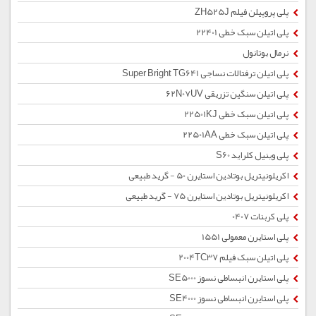
پلی پروپیلن فیلم ZH525J
پلی اتیلن سبک خطی 22401
نرمال بوتانول
پلی اتیلن ترفتالات نساجی Super Bright TG641
پلی اتیلن سنگین تزریقی 62N07UV
پلی اتیلن سبک خطی 22501KJ
پلی اتیلن سبک خطی 22501AA
پلی وینیل کلراید S60
اکریلونیتریل بوتادین استایرن 50 - گرید طبیعی
اکریلونیتریل بوتادین استایرن 75 - گرید طبیعی
پلی کربنات 0407
پلی استایرن معمولی 1551
پلی اتیلن سبک فیلم 2004TC37
پلی استایرن انبساطی نسوز SE5000
پلی استایرن انبساطی نسوز SE4000