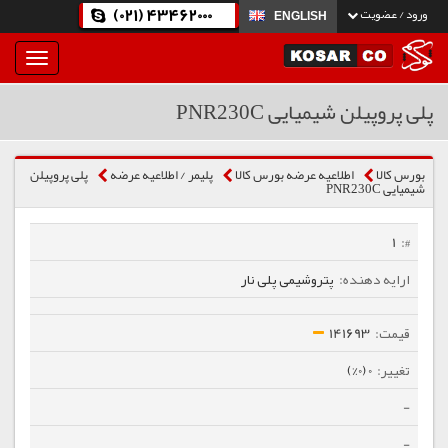
(021) 43462000
ورود / عضویت
ENGLISH
بار
و
بسته
پلی پروپیلن شیمیایی PNR230C
نمودن
فهرست
بورس کالا
اطلاعیه عرضه بورس کالا
پلیمر / اطلاعیه عرضه
پلی پروپیلن
شیمیایی PNR230C
1
پتروشیمی پلی نار
141693
0 (0%)
-
-