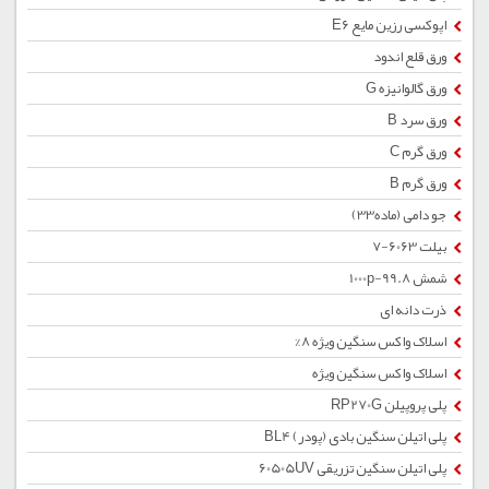
اپوکسی رزین مایع E6
ورق قلع اندود
ورق گالوانیزه G
ورق سرد B
ورق گرم C
ورق گرم B
جو دامی (ماده33)
بیلت 6063-7
شمش 1000p-99.8
ذرت دانه ای
اسلاک واکس سنگین ویژه 8%
اسلاک واکس سنگین ویژه
پلی پروپیلن RP270G
پلی اتیلن سنگین بادی (پودر) BL4
پلی اتیلن سنگین تزریقی 60505UV