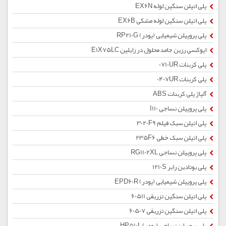
پلی اتیلن سنگین لوله EX6N
پلی اتیلن سنگین لوله مشکی EX6B
پلی پروپیلن شیمیایی (پودر) RP210G
اپوکسی رزین جامد محلول در زایلین E1X75LC
پلی کربنات 0710UR
پلی کربنات 0407UR
آلیاژ پلی کربنات ABS
پلی پروپیلن نساجی I110
پلی اتیلن سبک فیلم 3020F9
پلی اتیلن سبک خطی 235F6
پلی پروپیلن نساجی RG1102XL
پلی بوتادین رابر 1210S
پلی پروپیلن شیمیایی (پودر) EPD60R
پلی اتیلن سنگین تزریقی 60511
پلی اتیلن سنگین تزریقی 60507
پلی پروپیلن نساجی (پودر) HP510L