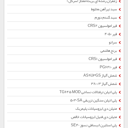
زعفران رشته ای بریده ممتاز (سرگل)
سبد تیرآهن مخلوط
سبد گندم دورم
قیر امولسیون CRS2
قیر 4050
سراتو
برنج هاشمی
قیر امولسیون CRS1
قیر PG6410
شمش آلیاژ AS9U3GS
شمش آلیاژ 380/3
پلی اتیلن ترفتالات نساجی TG645 MOD
پلی اتیلن سنگین تزریقی 5030SA
متیلن دی ایزوسیانات پلیمریک
متیلن دی فنیل ایزوسیانات خالص
پلی استایرن انبساطی نسوز SE40