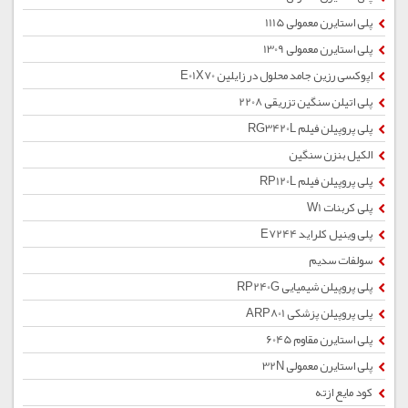
پلی استایرن معمولی 1115
پلی استایرن معمولی 1309
اپوکسی رزین جامد محلول در زایلین E01X70
پلی اتیلن سنگین تزریقی 2208
پلی پروپیلن فیلم RG3420L
الکیل بنزن سنگین
پلی پروپیلن فیلم RP120L
پلی کربنات W1
پلی وینیل کلراید E7244
سولفات سدیم
پلی پروپیلن شیمیایی RP240G
پلی پروپیلن پزشکی ARP801
پلی استایرن مقاوم 6045
پلی استایرن معمولی 32N
کود مایع ازته