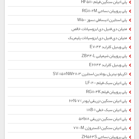
پلی اتیلن سنگین فیلم HF5110
پلی پروپیلن نساجی RG1102M
پلی استایرن انبساطی نسوز W500
متیلن دی فنیل دی ایزوسیانات خالص
متیلن دی فنیل دی ایزوسیانات پلیمریک
پلی وینیل کلراید E7044
پلی پروپیلن شیمیایی ZB440L
پلی وینیل کلراید E6644
اکریلو نیتریل بوتادین استایرن SV0157NW2803
پلی اتیلن سبک فیلم LF0200
پلی پروپیلن فیلم RG1104K
پلی اتیلن سنگین تزریقی(پودر) 62N07
پلی اتیلن سبک خطی 18B01
پلی اتیلن سنگین تزریقی 52b18
پلی اتیلن سنگین اکستروژن 7700M
پلی پروپیلن نساجی ZH564S