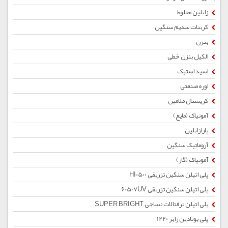
زایلین مخلوط
کربنات سدیم سنگین
بنزن
الکیل بنزن خطی
اسید استیک
اوره صنعتی
کریستال ملامین
آمونیاک (مایع)
پارازایلین
آروماتیک سنگین
آمونیاک (گاز)
پلی اتیلن سنگین تزریقی HI0500
پلی اتیلن سنگین تزریقی 60507UV
پلی اتیلن ترفتالات نساجی SUPER BRIGHT
پلی بوتادین رابر 1220