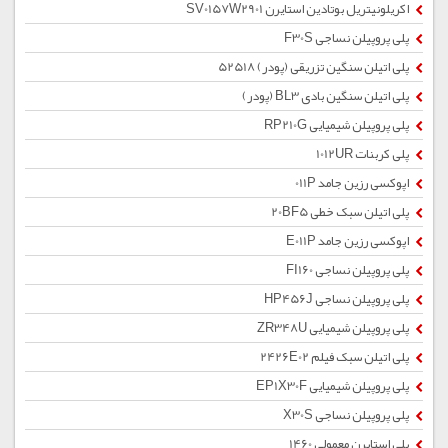
اکریلونیتریل بوتادین استایرن SV0157W2901
پلی پروپیلن نساجی F30S
پلی اتیلن سنگین تزریقی (پودر) 52518
پلی اتیلن سنگین بادی BL3 (پودر)
پلی پروپیلن شیمیایی RP210G
پلی کربنات 1012UR
اپوکسی رزین جامد 011P
پلی اتیلن سبک خطی 20BF5
اپوکسی رزین جامد E011P
پلی پروپیلن نساجی FI160
پلی پروپیلن نساجی HP456J
پلی پروپیلن شیمیایی ZR348U
پلی اتیلن سبک فیلم 2426E02
پلی پروپیلن شیمیایی EP1X30F
پلی پروپیلن نساجی X30S
پلی استایرن معمولی 1460