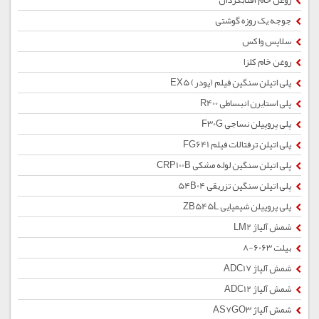
روغن خام آفتابگردان
جوجه یک روزه گوشتی
سلاپس واکس
روغن خام کلزا
پلی اتیلن سنگین فیلم (پودر) EX5
پلی استایرن انبساطی R400
پلی پروپیلن نساجی F30G
پلی اتیلن ترفتالات فیلم FG641
پلی اتیلن سنگین لوله مشکی CRP100B
پلی اتیلن سنگین تزریقی 54B04
پلی پروپیلن شیمیایی ZB545L
شمش آلیاژ LM2
بیلت 6063-8
شمش آلیاژ ADC17
شمش آلیاژ ADC12
شمش آلیاژ AS7GO3