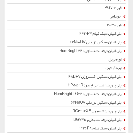
قیر PG7010
جو دامی
قیر 200300
پلی اتیلن سبک فیلم 2420F3
پلی اتیلن سنگین تزریقی 62N18UV
پلی اتیلن ترفتالات نساجی HomBright 641
اوره پریل
اوره گرانول
پلی اتیلن سنگین اکستروژن 48BF7
پلی پروپیلن نساجی (پودر) HP552R
پلی اتیلن ترفتالات نساجی HomBright TG641
پلی اتیلن سنگین تزریقی 62N11UV
پلی پروپیلن شیمیایی RG3212XE
پلی اتیلن ترفتالات بطری BG735
پلی اتیلن سبک فیلم 2426F8