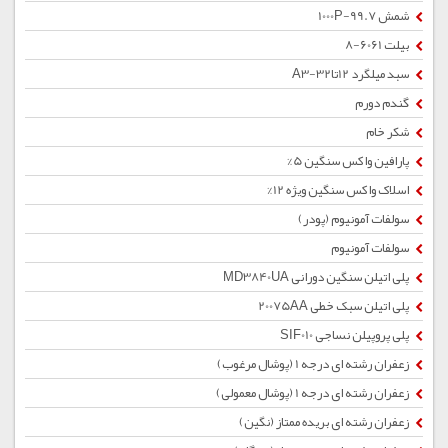
شمش 1000P-99.7
بیلت 6061-8
سبد میلگرد 12تا32-A3
گندم دورم
شکر خام
پارافین واکس سنگین 5%
اسلاک واکس سنگین ویژه 12%
سولفات آمونیوم (پودر)
سولفات آمونیوم
پلی اتیلن سنگین دورانی MD3840UA
پلی اتیلن سبک خطی 20075AA
پلی پروپیلن نساجی SIF010
زعفران رشته ای درجه 1 (پوشال مرغوب)
زعفران رشته ای درجه 1 (پوشال معمولی)
زعفران رشته ای بریده ممتاز (نگین)