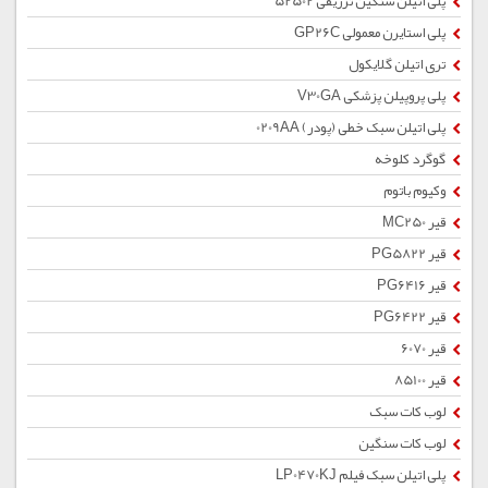
پلی اتیلن سنگین تزریقی 52502
پلی استایرن معمولی GP26C
تری اتیلن گلایکول
پلی پروپیلن پزشکی V30GA
پلی اتیلن سبک خطی (پودر) 0209AA
گوگرد کلوخه
وکیوم باتوم
قیر MC250
قیر PG5822
قیر PG6416
قیر PG6422
قیر 6070
قیر 85100
لوب کات سبک
لوب کات سنگین
پلی اتیلن سبک فیلم LP0470KJ