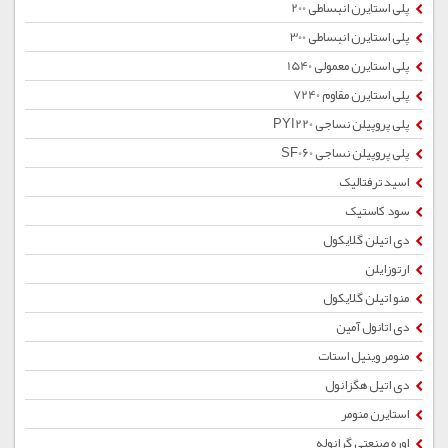
پلی استایرن انبساطی 200
پلی استایرن انبساطی 300
پلی استایرن معمولی 1540
پلی استایرن مقاوم 7240
پلی پروپیلن نساجی PYI220
پلی پروپیلن نساجی SF060
اسید ترفتالیک
سود کاستیک
دی اتیلن گلایکول
ارتوزایلن
منو اتیلن گلایکول
دی اتانول آمین
منومر وینیل استات
دی اتیل هگزانول
استایرن منومر
اوره صنعتی گرانوله