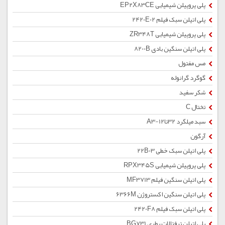
پلی پروپیلن شیمیایی EP2X83CE
پلی اتیلن سبک فیلم 2420E02
پلی پروپیلن شیمیایی ZR348T
پلی اتیلن سنگین بادی 8200B
مس مفتول
گوگرد گرانوله
شکر سفید
تختال C
سبد میلگرد 32تا12-A3
آرگون
پلی اتیلن سبک خطی 22B03
پلی پروپیلن شیمیایی RPX345S
پلی اتیلن سنگین فیلم MF3713
پلی اتیلن سنگین اکستروژن 6366M
پلی اتیلن سبک فیلم 2420F8
پلی اتیلن ترفتالات بطری BG731