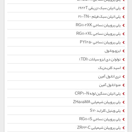
پلی اتیلن سبک تزریقی 1922T
پلی اتیلن سبک فیلم 2100TN00
پلی پروپیلن نساجی RG1102XK
پلی پروپیلن نساجی RG1102XL
پلی پروپیلن نساجی PYI250
ایزوبوتانول
تولوئن دی ایزو سیانات (TDI)
اسید کلریدریک
تری اتانول آمین
منو اتانول آمین
پلی اتیلن سنگین لوله CRP100N
پلی پروپیلن شیمیایی ZH515MA
پلی وینیل کلراید S70
پلی پروپیلن نساجی RG1101S
پلی پروپیلن شیمیایی ZR230C