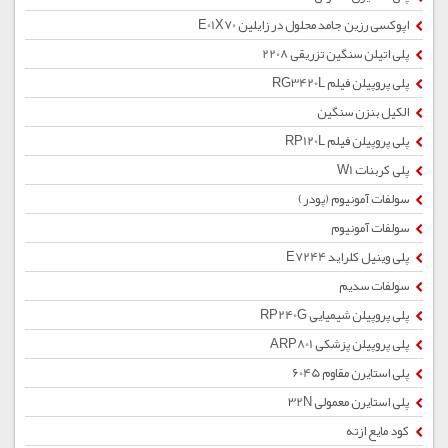
اپوکسی رزین جامد محلول در زایلین E01X70
پلی اتیلن سنگین تزریقی 2208
پلی پروپیلن فیلم RG3420L
الکیل بنزن سنگین
پلی پروپیلن فیلم RP120L
پلی کربنات W1
سولفات آمونیوم (پودر)
سولفات آمونیوم
پلی وینیل کلراید E7244
سولفات سدیم
پلی پروپیلن شیمیایی RP240G
پلی پروپیلن پزشکی ARP801
پلی استایرن مقاوم 6045
پلی استایرن معمولی 32N
کود مایع ازته