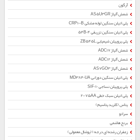
آرگون
شمش آلیاژ AS5U3GR
پلی اتیلن سنگین لوله مشکی CRP100B
پلی اتیلن سنگین تزریقی 54B04
پلی پروپیلن شیمیایی ZB545L
شمش آلیاژ ADC17
شمش آلیاژ ADC12
شمش آلیاژ AS7GO3
پلی اتیلن سنگین دورانی MD3840UA
پلی پروپیلن نساجی SIF010
پلی اتیلن سبک خطی 20075AA
پتاس (کلرید پتاسیم)
سراتو
برنج هاشمی
زعفران رشته ای درجه 1 (پوشال معمولی)