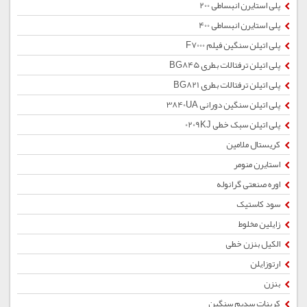
پلی استایرن انبساطی 200
پلی استایرن انبساطی 400
پلی اتیلن سنگین فیلم F7000
پلی اتیلن ترفتالات بطری BG845
پلی اتیلن ترفتالات بطری BG821
پلی اتیلن سنگین دورانی 3840UA
پلی اتیلن سبک خطی 0209KJ
کریستال ملامین
استایرن منومر
اوره صنعتی گرانوله
سود کاستیک
زایلین مخلوط
الکیل بنزن خطی
ارتوزایلن
بنزن
کربنات سدیم سنگین