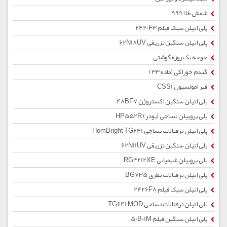
شمش طلا 999
پلی اتیلن سبک فیلم 2420F3
پلی اتیلن سنگین تزریقی 62N18UV
جوجه یک روزه گوشتی
گندم خوراکی (ماده 33)
قیر امولسیون CSS1
پلی اتیلن سنگین اکستروژن 48BF7
پلی پروپیلن نساجی (پودر) HP552R
پلی اتیلن ترفتالات نساجی HomBright TG641
پلی اتیلن سنگین تزریقی 62N11UV
پلی پروپیلن شیمیایی RG3212XE
پلی اتیلن ترفتالات بطری BG735
پلی اتیلن سبک فیلم 2426F8
پلی اتیلن ترفتالات نساجی TG641 MOD
پلی اتیلن سنگین فیلم 50B01M