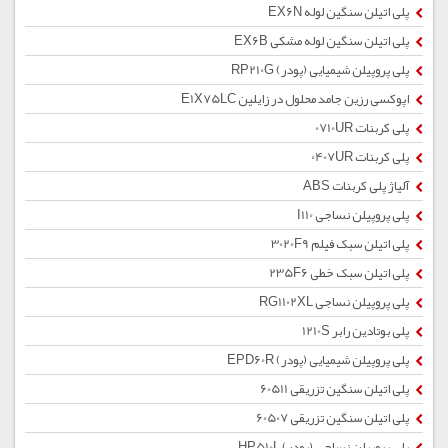
پلی اتیلن سنگین لوله EX6N
پلی اتیلن سنگین لوله مشکی EX6B
پلی پروپیلن شیمیایی (پودر) RP210G
اپوکسی رزین جامد محلول در زایلین E1X75LC
پلی کربنات 0710UR
پلی کربنات 0407UR
آلیاژ پلی کربنات ABS
پلی پروپیلن نساجی I110
پلی اتیلن سبک فیلم 3020F9
پلی اتیلن سبک خطی 235F6
پلی پروپیلن نساجی RG1102XL
پلی بوتادین رابر 1210S
پلی پروپیلن شیمیایی (پودر) EPD60R
پلی اتیلن سنگین تزریقی 60511
پلی اتیلن سنگین تزریقی 60507
پلی پروپیلن نساجی (پودر) HP510L