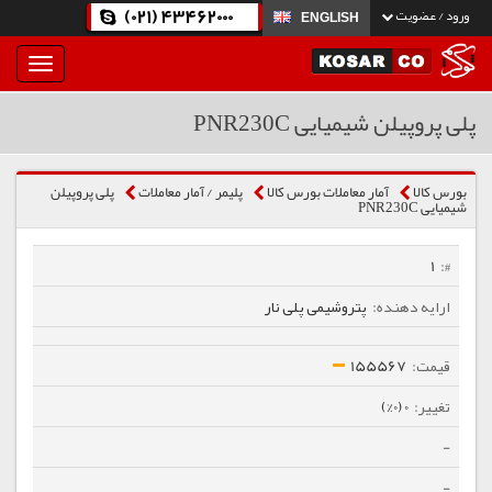
(021) 43462000
ورود / عضویت
ENGLISH
بار
و
بسته
پلی پروپیلن شیمیایی PNR230C
نمودن
فهرست
بورس کالا
آمار معاملات بورس کالا
پلیمر / آمار معاملات
پلی پروپیلن
شیمیایی PNR230C
1
پتروشیمی پلی نار
155567
0 (0%)
-
-