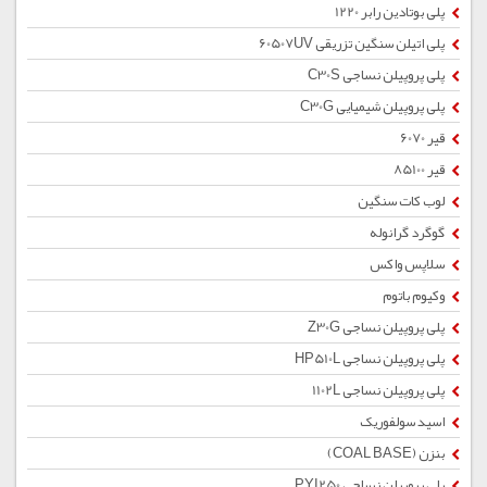
پلی بوتادین رابر 1220
پلی اتیلن سنگین تزریقی 60507UV
پلی پروپیلن نساجی C30S
پلی پروپیلن شیمیایی C30G
قیر 6070
قیر 85100
لوب کات سنگین
گوگرد گرانوله
سلاپس واکس
وکیوم باتوم
پلی پروپیلن نساجی Z30G
پلی پروپیلن نساجی HP510L
پلی پروپیلن نساجی 1102L
اسید سولفوریک
بنزن (COAL BASE)
پلی پروپیلن نساجی PYI250