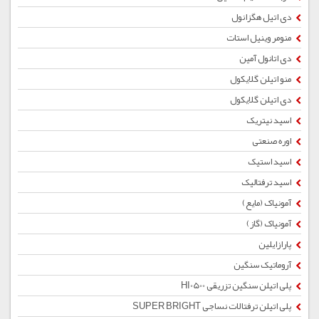
دی اتیل هگزانول
منومر وینیل استات
دی اتانول آمین
منو اتیلن گلایکول
دی اتیلن گلایکول
اسید نیتریک
اوره صنعتی
اسید استیک
اسید ترفتالیک
آمونیاک (مایع)
آمونیاک (گاز)
پارازایلین
آروماتیک سنگین
پلی اتیلن سنگین تزریقی HI0500
پلی اتیلن ترفتالات نساجی SUPER BRIGHT