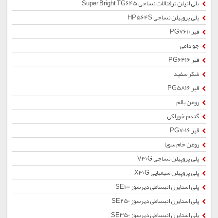
پلی اتیلن ترفتالات نساجی Super Bright TG645
پلی پروپیلن نساجی HP564S
قیر PG7610
جو دامی
قیر PG6416
شکر سفید
قیر PG5816
روغن پالم
گندم خوراکی
قیر PG7016
روغن خام سویا
پلی پروپیلن نساجی V30G
پلی پروپیلن شیمیایی X30G
پلی استایرن انبساطی دیرسوز SE100
پلی استایرن انبساطی دیرسوز SE250
پلی استایرن انبساطی دیرسوز SE350