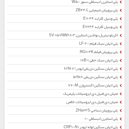
پلی استایرن انبساطی نسوز W500
پلی پروپیلن شیمیایی ZB440L
پلی وینیل کلراید E7044
پلی وینیل کلراید E6644
اکریلو نیتریل بوتادین استایرن SV0157NW2803
پلی اتیلن سبک فیلم LF0200
پلی پروپیلن فیلم RG1104K
پلی اتیلن سبک خطی 18B01
پلی اتیلن سنگین تزریقی(پودر) 62N07
پلی اتیلن سنگین تزریقی 52b18
پلی اتیلن سنگین اکستروژن 7700M
متیلن دی فنیل دی ایزوسیانات پلیمریک
متیلن دی فنیل دی ایزوسیانات خالص
پلی پروپیلن نساجی ZH564S
پلی استایرن انبساطی 100
پلی اتیلن سنگین لوله (پودر) CRP100N