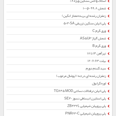
اسلاک واکس سنگین ویژه 8%
شمش 1000p-99.8
زعفران رشته ای بریده ممتاز (نگین)
پلی اتیلن سنگین تزریقی 5030SA
ورق گرم C
شمش آلیاژ AS5U3
ورق گرم B
تیرآهن 14 تا 18
بیلت 6063-12
سبد گندم دورم
زعفران رشته ای درجه 1 (پوشال مرغوب)
اوره گرانول
پلی اتیلن ترفتالات نساجی TG645 MOD
پلی استایرن انبساطی نسوز SE40
پلی پروپیلن شیمیایی ZB432L
پلی پروپیلن شیمیایی PNR230C