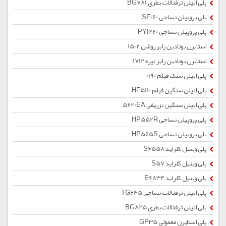
پلی اتیلن ترفتالات بطری BG781
پلی پروپیلن نساجی SF060
پلی پروپیلن نساجی PYI220
استایرن بوتادین رابر روشن 1502
استایرن بوتادین رابر تیره 1712
پلی اتیلن سبک فیلم 0190
پلی اتیلن سنگین فیلم HF5110
پلی اتیلن سنگین تزریقی 5620EA
پلی پروپیلن نساجی HP552R
پلی پروپیلن نساجی HP565S
پلی وینیل کلراید S6558
پلی وینیل کلراید S57
پلی وینیل کلراید E6834
پلی اتیلن ترفتالات نساجی TG645
پلی اتیلن ترفتالات بطری BG825
پلی استایرن معمولی GP35