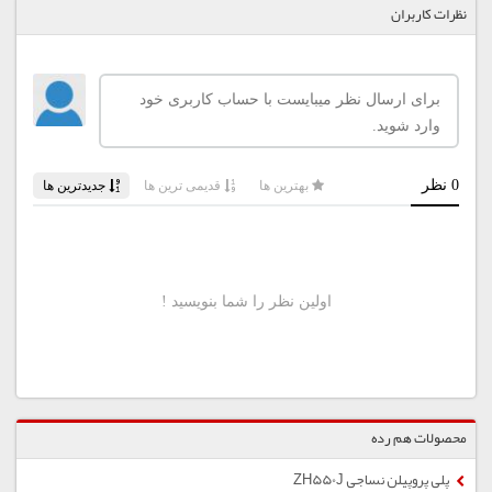
نظرات کاربران
محصولات هم رده
پلی پروپیلن نساجی ZH550J