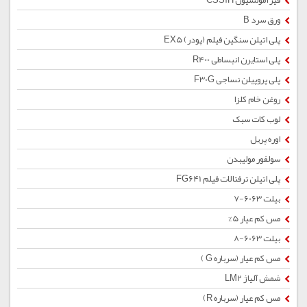
قیر امولسیون CSS1H
ورق سرد B
پلی اتیلن سنگین فیلم (پودر) EX5
پلی استایرن انبساطی R400
پلی پروپیلن نساجی F30G
روغن خام کلزا
لوب کات سبک
اوره پریل
سولفور مولیبدن
پلی اتیلن ترفتالات فیلم FG641
بیلت 6063-7
مس کم عیار 5%
بیلت 6063-8
مس کم عیار (سرباره G )
شمش آلیاژ LM2
مس کم عیار (سرباره R)