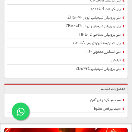
پلی کربنات CREAM
پلی کربنات 1822UR
پلی پروپیلن شیمیایی (پودر) ZH500M
پلی پروپیلن شیمیایی (پودر) ZB548R
پلی پروپیلن نساجی HP501D
پلی اتیلن سنگین تزریقی 6040UA
پلی استایرن معمولی 1160
تولوئن
پلی پروپیلن شیمیایی ZB532C
محصولات مشابه
سبد میلگرد و تیرآهن
سبد تیرآهن مخلوط