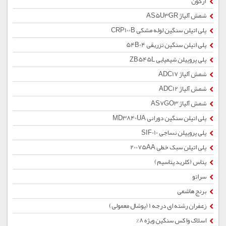
آرگون
شمش آلیاژ AS5U3GR
پلی اتیلن سنگین لوله مشکی CRP100B
پلی اتیلن سنگین تزریقی 54B04
پلی پروپیلن شیمیایی ZB545L
شمش آلیاژ ADC17
شمش آلیاژ ADC12
شمش آلیاژ AS7GO3
پلی اتیلن سنگین دورانی MD3840UA
پلی پروپیلن نساجی SIF010
پلی اتیلن سبک خطی 20075AA
پتاس (کلرید پتاسیم)
سراتو
برنج هاشمی
زعفران رشته ای درجه 1 (پوشال معمولی)
اسلاک واکس سنگین ویژه 8%