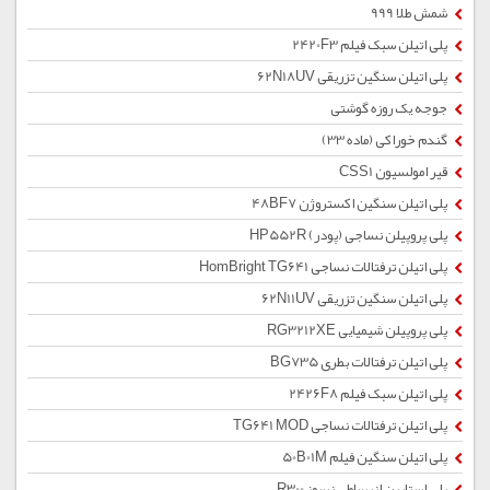
شمش طلا 999
پلی اتیلن سبک فیلم 2420F3
پلی اتیلن سنگین تزریقی 62N18UV
جوجه یک روزه گوشتی
گندم خوراکی (ماده 33)
قیر امولسیون CSS1
پلی اتیلن سنگین اکستروژن 48BF7
پلی پروپیلن نساجی (پودر) HP552R
پلی اتیلن ترفتالات نساجی HomBright TG641
پلی اتیلن سنگین تزریقی 62N11UV
پلی پروپیلن شیمیایی RG3212XE
پلی اتیلن ترفتالات بطری BG735
پلی اتیلن سبک فیلم 2426F8
پلی اتیلن ترفتالات نساجی TG641 MOD
پلی اتیلن سنگین فیلم 50B01M
پلی استایرن انبساطی نسوز R300