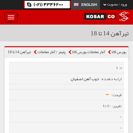
(021) 43462000
ورود / عضویت
ENGLISH
بار
و
بسته
تیرآهن 14 تا 18
نمودن
فهرست
بورس کالا
آمار معاملات بورس کالا
پلیمر / آمار معاملات
تیرآهن 14 تا 18
1
ذوب آهن اصفهان
0 (0%)
-
-