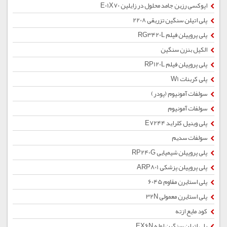
اپوکسی رزین جامد محلول در زایلین E01X70
پلی اتیلن سنگین تزریقی 2208
پلی پروپیلن فیلم RG3420L
الکیل بنزن سنگین
پلی پروپیلن فیلم RP120L
پلی کربنات W1
سولفات آمونیوم (پودر)
سولفات آمونیوم
پلی وینیل کلراید E7244
سولفات سدیم
پلی پروپیلن شیمیایی RP240G
پلی پروپیلن پزشکی ARP801
پلی استایرن مقاوم 6045
پلی استایرن معمولی 32N
کود مایع ازته
پلی اتیلن سنگین لوله EX6N