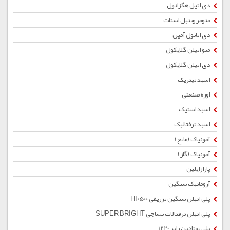
دی اتیل هگزانول
منومر وینیل استات
دی اتانول آمین
منو اتیلن گلایکول
دی اتیلن گلایکول
اسید نیتریک
اوره صنعتی
اسید استیک
اسید ترفتالیک
آمونیاک (مایع)
آمونیاک (گاز)
پارازایلین
آروماتیک سنگین
پلی اتیلن سنگین تزریقی HI0500
پلی اتیلن ترفتالات نساجی SUPER BRIGHT
پلی بوتادین رابر 1220