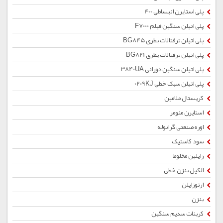
پلی استایرن انبساطی 400
پلی اتیلن سنگین فیلم F7000
پلی اتیلن ترفتالات بطری BG845
پلی اتیلن ترفتالات بطری BG821
پلی اتیلن سنگین دورانی 3840UA
پلی اتیلن سبک خطی 0209KJ
کریستال ملامین
استایرن منومر
اوره صنعتی گرانوله
سود کاستیک
زایلین مخلوط
الکیل بنزن خطی
ارتوزایلن
بنزن
کربنات سدیم سنگین