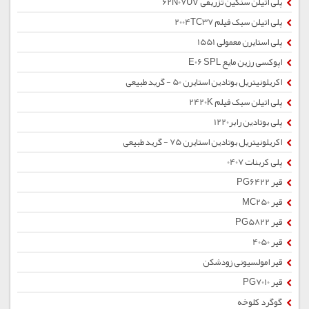
پلی اتیلن سنگین تزریقی 62N07UV
پلی اتیلن سبک فیلم 2004TC37
پلی استایرن معمولی 1551
اپوکسی رزین مایع E06 SPL
اکریلونیتریل بوتادین استایرن 50 - گرید طبیعی
پلی اتیلن سبک فیلم 2420K
پلی بوتادین رابر1220
اکریلونیتریل بوتادین استایرن 75 - گرید طبیعی
پلی کربنات 0407
قیر PG6422
قیر MC250
قیر PG5822
قیر 4050
قیر امولسیونی زودشکن
قیر PG7010
گوگرد کلوخه