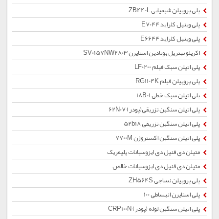
پلی پروپیلن شیمیایی ZB440L
پلی وینیل کلراید E7044
پلی وینیل کلراید E6644
اکریلو نیتریل بوتادین استایرن SV0157NW2803
پلی اتیلن سبک فیلم LF0200
پلی پروپیلن فیلم RG1104K
پلی اتیلن سبک خطی 18B01
پلی اتیلن سنگین تزریقی(پودر) 62N07
پلی اتیلن سنگین تزریقی 52b18
پلی اتیلن سنگین اکستروژن 7700M
متیلن دی فنیل دی ایزوسیانات پلیمریک
متیلن دی فنیل دی ایزوسیانات خالص
پلی پروپیلن نساجی ZH564S
پلی استایرن انبساطی 100
پلی اتیلن سنگین لوله (پودر) CRP100N