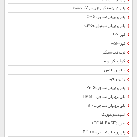
پلی اتیلن سنگین تزریقی 60507UV
پلی پروپیلن نساجی C30S
پلی پروپیلن شیمیایی C30G
قیر 6070
قیر 85100
لوب کات سنگین
گوگرد گرانوله
سلاپس واکس
وکیوم باتوم
پلی پروپیلن نساجی Z30G
پلی پروپیلن نساجی HP510L
پلی پروپیلن نساجی 1102L
اسید سولفوریک
بنزن (COAL BASE)
پلی پروپیلن نساجی PYI250