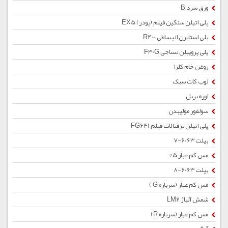
ورق سرد B
پلی اتیلن سنگین فیلم (پودر) EX5
پلی استایرن انبساطی R400
پلی پروپیلن نساجی F30G
روغن خام کلزا
لوب کات سبک
اوره پریل
سولفور مولیبدن
پلی اتیلن ترفتالات فیلم FG641
بیلت 6063-7
مس کم عیار 5%
بیلت 6063-8
مس کم عیار (سرباره G )
شمش آلیاژ LM2
مس کم عیار (سرباره R)