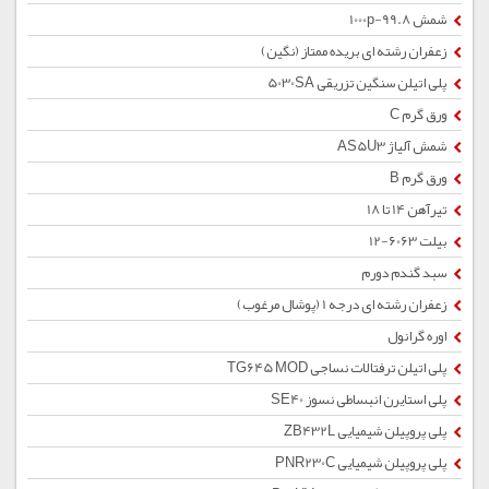
شمش 1000p-99.8
زعفران رشته ای بریده ممتاز (نگین)
پلی اتیلن سنگین تزریقی 5030SA
ورق گرم C
شمش آلیاژ AS5U3
ورق گرم B
تیرآهن 14 تا 18
بیلت 6063-12
سبد گندم دورم
زعفران رشته ای درجه 1 (پوشال مرغوب)
اوره گرانول
پلی اتیلن ترفتالات نساجی TG645 MOD
پلی استایرن انبساطی نسوز SE40
پلی پروپیلن شیمیایی ZB432L
پلی پروپیلن شیمیایی PNR230C