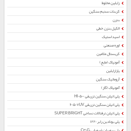
زایلین مخلوط
کربنات سدیم سنگین
بنزن
الکیل بنزن خطی
اسید استیک
اوره صنعتی
کریستال ملامین
آمونیاک (مایع)
پارازایلین
آروماتیک سنگین
آمونیاک (گاز)
پلی اتیلن سنگین تزریقی HI0500
پلی اتیلن سنگین تزریقی 60507UV
پلی اتیلن ترفتالات نساجی SUPER BRIGHT
پلی بوتادین رابر 1220
پلی پروپیلن شیمیایی C30G