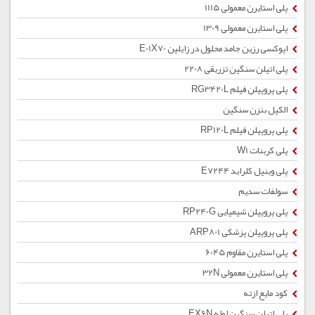
پلی استایرن معمولی 1115
پلی استایرن معمولی 1309
اپوکسی رزین جامد محلول در زایلین E01X70
پلی اتیلن سنگین تزریقی 2208
پلی پروپیلن فیلم RG3420L
الکیل بنزن سنگین
پلی پروپیلن فیلم RP120L
پلی کربنات W1
پلی وینیل کلراید E7244
سولفات سدیم
پلی پروپیلن شیمیایی RP240G
پلی پروپیلن پزشکی ARP801
پلی استایرن مقاوم 6045
پلی استایرن معمولی 32N
کود مایع ازته
پلی اتیلن سنگین لوله EX6N