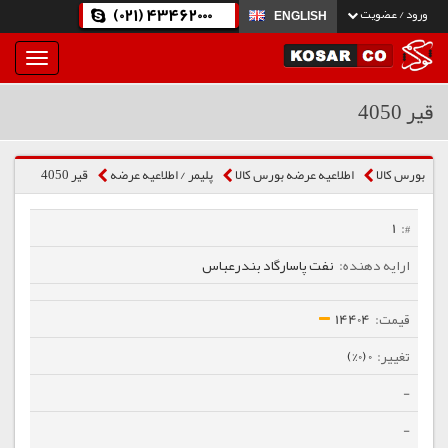
(021) 43462000
ورود / عضویت
ENGLISH
بار
و
بسته
قیر 4050
نمودن
فهرست
بورس کالا
اطلاعیه عرضه بورس کالا
پلیمر / اطلاعیه عرضه
قیر 4050
1
نفت پاسارگاد بندرعباس
14404
0 (0%)
-
-