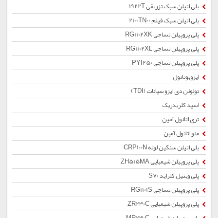
پلی اتیلن سبک تزریقی 1922T
پلی اتیلن سبک فیلم 2100TN00
پلی پروپیلن نساجی RG1102XK
پلی پروپیلن نساجی RG1102XL
پلی پروپیلن نساجی PYI250
ایزوبوتانول
تولوئن دی ایزو سیانات (TDI)
اسید کلریدریک
تری اتانول آمین
منو اتانول آمین
پلی اتیلن سنگین لوله CRP100N
پلی پروپیلن شیمیایی ZH515MA
پلی وینیل کلراید S70
پلی پروپیلن نساجی RG1101S
پلی پروپیلن شیمیایی ZR230C