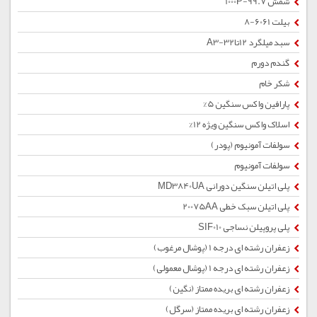
شمش 1000P-99.7
بیلت 6061-8
سبد میلگرد 12تا32-A3
گندم دورم
شکر خام
پارافین واکس سنگین 5%
اسلاک واکس سنگین ویژه 12%
سولفات آمونیوم (پودر)
سولفات آمونیوم
پلی اتیلن سنگین دورانی MD3840UA
پلی اتیلن سبک خطی 20075AA
پلی پروپیلن نساجی SIF010
زعفران رشته ای درجه 1 (پوشال مرغوب)
زعفران رشته ای درجه 1 (پوشال معمولی)
زعفران رشته ای بریده ممتاز (نگین)
زعفران رشته ای بریده ممتاز (سرگل)