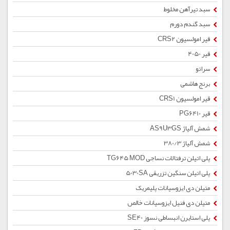
سبد تیرآهن مخلوط
سبد گندم دورم
قیر امولسیون CRS2
قیر 4050
سراتو
برنج هاشمی
قیر امولسیون CRS1
قیر PG6410
شمش آلیاژ AS9U3GS
شمش آلیاژ 380/3
پلی اتیلن ترفتالات نساجی TG645 MOD
پلی اتیلن سنگین تزریقی 5030SA
متیلن دی ایزوسیانات پلیمریک
متیلن دی فنیل ایزوسیانات خالص
پلی استایرن انبساطی نسوز SE40