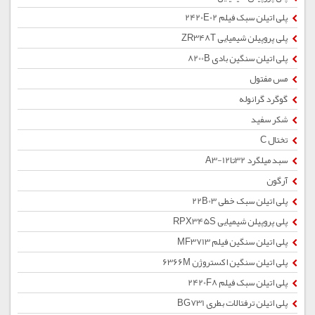
پلی اتیلن سبک فیلم 2420E02
پلی پروپیلن شیمیایی ZR348T
پلی اتیلن سنگین بادی 8200B
مس مفتول
گوگرد گرانوله
شکر سفید
تختال C
سبد میلگرد 32تا12-A3
آرگون
پلی اتیلن سبک خطی 22B03
پلی پروپیلن شیمیایی RPX345S
پلی اتیلن سنگین فیلم MF3713
پلی اتیلن سنگین اکستروژن 6366M
پلی اتیلن سبک فیلم 2420F8
پلی اتیلن ترفتالات بطری BG731