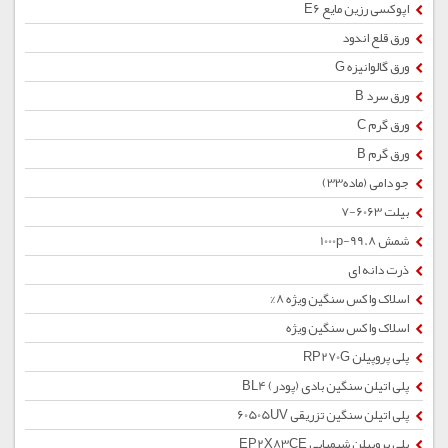
اپوکسی رزین مایع E6
ورق قلع اندود
ورق گالوانیزه G
ورق سرد B
ورق گرم C
ورق گرم B
جو دامی (ماده33)
بیلت 6063-7
شمش 1000p-99.8
ذرت دانه ای
اسلاک واکس سنگین ویژه 8%
اسلاک واکس سنگین ویژه
پلی پروپیلن RP270G
پلی اتیلن سنگین بادی (پودر) BL4
پلی اتیلن سنگین تزریقی 60505UV
پلی پروپیلن شیمیایی EP2X83CE