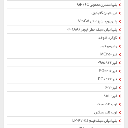
پلی استایرن معمولی GP26C
تری اتیلن گلایکول
پلی پروپیلن پزشکی V30GA
پلی اتیلن سبک خطی (پودر) 0209AA
گوگرد کلوخه
وکیوم باتوم
قیر MC250
قیر PG5822
قیر PG6416
قیر PG6422
قیر 6070
قیر 85100
لوب کات سبک
لوب کات سنگین
پلی اتیلن سبک فیلم LP0470KJ