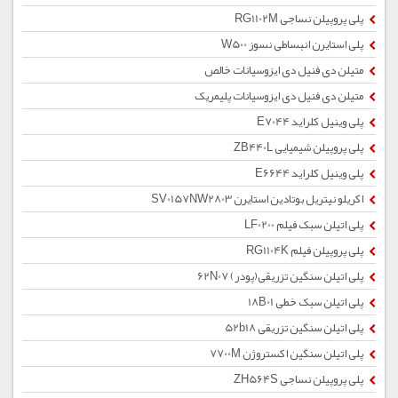
پلی پروپیلن نساجی RG1102M
پلی استایرن انبساطی نسوز W500
متیلن دی فنیل دی ایزوسیانات خالص
متیلن دی فنیل دی ایزوسیانات پلیمریک
پلی وینیل کلراید E7044
پلی پروپیلن شیمیایی ZB440L
پلی وینیل کلراید E6644
اکریلو نیتریل بوتادین استایرن SV0157NW2803
پلی اتیلن سبک فیلم LF0200
پلی پروپیلن فیلم RG1104K
پلی اتیلن سنگین تزریقی(پودر) 62N07
پلی اتیلن سبک خطی 18B01
پلی اتیلن سنگین تزریقی 52b18
پلی اتیلن سنگین اکستروژن 7700M
پلی پروپیلن نساجی ZH564S