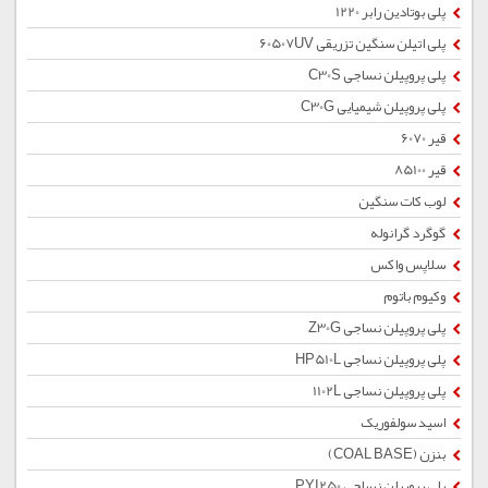
پلی بوتادین رابر 1220
پلی اتیلن سنگین تزریقی 60507UV
پلی پروپیلن نساجی C30S
پلی پروپیلن شیمیایی C30G
قیر 6070
قیر 85100
لوب کات سنگین
گوگرد گرانوله
سلاپس واکس
وکیوم باتوم
پلی پروپیلن نساجی Z30G
پلی پروپیلن نساجی HP510L
پلی پروپیلن نساجی 1102L
اسید سولفوریک
بنزن (COAL BASE)
پلی پروپیلن نساجی PYI250