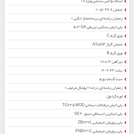
اسلاک واکس سنگین ویژه 8%
شمش 1000p-99.8
زعفران رشته ای بریده ممتاز (نگین)
پلی اتیلن سنگین تزریقی 5030SA
ورق گرم C
شمش آلیاژ AS5U3
ورق گرم B
تیرآهن 14 تا 18
بیلت 6063-12
سبد گندم دورم
زعفران رشته ای درجه 1 (پوشال مرغوب)
اوره گرانول
پلی اتیلن ترفتالات نساجی TG645 MOD
پلی استایرن انبساطی نسوز SE40
پلی پروپیلن شیمیایی ZB432L
پلی پروپیلن شیمیایی PNR230C