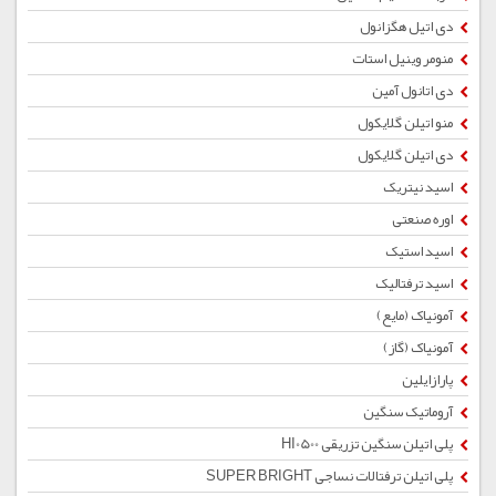
دی اتیل هگزانول
منومر وینیل استات
دی اتانول آمین
منو اتیلن گلایکول
دی اتیلن گلایکول
اسید نیتریک
اوره صنعتی
اسید استیک
اسید ترفتالیک
آمونیاک (مایع)
آمونیاک (گاز)
پارازایلین
آروماتیک سنگین
پلی اتیلن سنگین تزریقی HI0500
پلی اتیلن ترفتالات نساجی SUPER BRIGHT