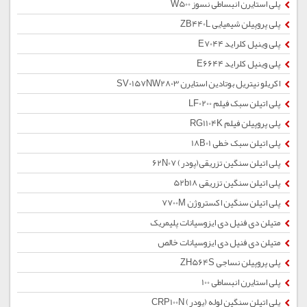
پلی استایرن انبساطی نسوز W500
پلی پروپیلن شیمیایی ZB440L
پلی وینیل کلراید E7044
پلی وینیل کلراید E6644
اکریلو نیتریل بوتادین استایرن SV0157NW2803
پلی اتیلن سبک فیلم LF0200
پلی پروپیلن فیلم RG1104K
پلی اتیلن سبک خطی 18B01
پلی اتیلن سنگین تزریقی(پودر) 62N07
پلی اتیلن سنگین تزریقی 52b18
پلی اتیلن سنگین اکستروژن 7700M
متیلن دی فنیل دی ایزوسیانات پلیمریک
متیلن دی فنیل دی ایزوسیانات خالص
پلی پروپیلن نساجی ZH564S
پلی استایرن انبساطی 100
پلی اتیلن سنگین لوله (پودر) CRP100N