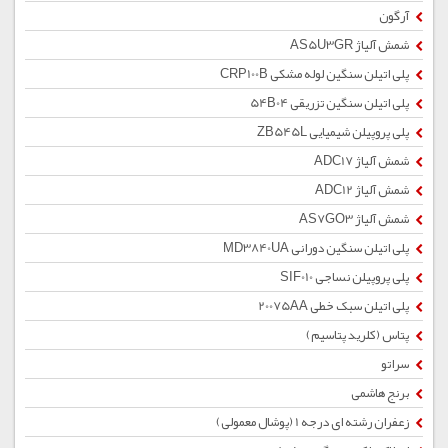
آرگون
شمش آلیاژ AS5U3GR
پلی اتیلن سنگین لوله مشکی CRP100B
پلی اتیلن سنگین تزریقی 54B04
پلی پروپیلن شیمیایی ZB545L
شمش آلیاژ ADC17
شمش آلیاژ ADC12
شمش آلیاژ AS7GO3
پلی اتیلن سنگین دورانی MD3840UA
پلی پروپیلن نساجی SIF010
پلی اتیلن سبک خطی 20075AA
پتاس (کلرید پتاسیم)
سراتو
برنج هاشمی
زعفران رشته ای درجه 1 (پوشال معمولی)