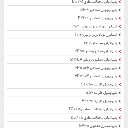
پلی اتیلن ترفتالات بطری BG781
پلی پروپیلن نساجی SF060
پلی پروپیلن نساجی PYI220
استایرن بوتادین رابر روشن 1502
استایرن بوتادین رابر تیره 1712
پلی اتیلن سبک فیلم 0190
پلی اتیلن سنگین فیلم HF5110
پلی اتیلن سنگین تزریقی 5620EA
پلی پروپیلن نساجی HP552R
پلی پروپیلن نساجی HP565S
پلی وینیل کلراید S6558
پلی وینیل کلراید S57
پلی وینیل کلراید E6834
پلی اتیلن ترفتالات نساجی TG645
پلی اتیلن ترفتالات بطری BG825
پلی استایرن معمولی GP35