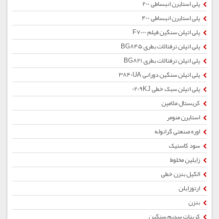
پلی استایرن انبساطی 200
پلی استایرن انبساطی 400
پلی اتیلن سنگین فیلم F7000
پلی اتیلن ترفتالات بطری BG845
پلی اتیلن ترفتالات بطری BG821
پلی اتیلن سنگین دورانی 3840UA
پلی اتیلن سبک خطی 0209KJ
کریستال ملامین
استایرن منومر
اوره صنعتی گرانوله
سود کاستیک
زایلین مخلوط
الکیل بنزن خطی
ارتوزایلن
بنزن
کربنات سدیم سنگین