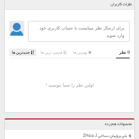
نظرات کاربران
محصولات هم رده
پلی پروپیلن نساجی ZH550J