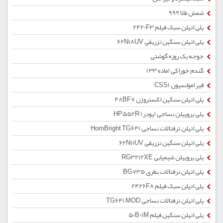
شمش طلا 999
پلی اتیلن سبک فیلم 2420F3
پلی اتیلن سنگین تزریقی 62N18UV
جوجه یک روزه گوشتی
گندم خوراکی (ماده 33)
قیر امولسیون CSS1
پلی اتیلن سنگین اکستروژن 48BF7
پلی پروپیلن نساجی (پودر) HP552R
پلی اتیلن ترفتالات نساجی HomBright TG641
پلی اتیلن سنگین تزریقی 62N11UV
پلی پروپیلن شیمیایی RG3212XE
پلی اتیلن ترفتالات بطری BG735
پلی اتیلن سبک فیلم 2426F8
پلی اتیلن ترفتالات نساجی TG641 MOD
پلی اتیلن سنگین فیلم 50B01M