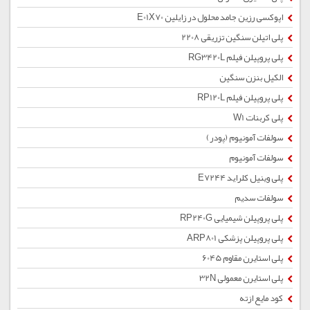
اپوکسی رزین جامد محلول در زایلین E01X70
پلی اتیلن سنگین تزریقی 2208
پلی پروپیلن فیلم RG3420L
الکیل بنزن سنگین
پلی پروپیلن فیلم RP120L
پلی کربنات W1
سولفات آمونیوم (پودر)
سولفات آمونیوم
پلی وینیل کلراید E7244
سولفات سدیم
پلی پروپیلن شیمیایی RP240G
پلی پروپیلن پزشکی ARP801
پلی استایرن مقاوم 6045
پلی استایرن معمولی 32N
کود مایع ازته