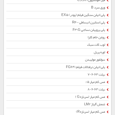
قیر امولسیون CSS1H
ورق سرد B
پلی اتیلن سنگین فیلم (پودر) EX5
پلی استایرن انبساطی R400
پلی پروپیلن نساجی F30G
روغن خام کلزا
لوب کات سبک
اوره پریل
سولفور مولیبدن
پلی اتیلن ترفتالات فیلم FG641
بیلت 6063-7
مس کم عیار 5%
بیلت 6063-8
مس کم عیار (سرباره G )
شمش آلیاژ LM2
مس کم عیار (سرباره R)