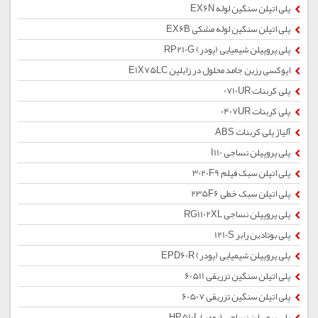
پلی اتیلن سنگین لوله EX6N
پلی اتیلن سنگین لوله مشکی EX6B
پلی پروپیلن شیمیایی (پودر) RP210G
اپوکسی رزین جامد محلول در زایلین E1X75LC
پلی کربنات 0710UR
پلی کربنات 0407UR
آلیاژ پلی کربنات ABS
پلی پروپیلن نساجی I110
پلی اتیلن سبک فیلم 3020F9
پلی اتیلن سبک خطی 235F6
پلی پروپیلن نساجی RG1102XL
پلی بوتادین رابر 1210S
پلی پروپیلن شیمیایی (پودر) EPD60R
پلی اتیلن سنگین تزریقی 60511
پلی اتیلن سنگین تزریقی 60507
پلی پروپیلن نساجی (پودر) HP510L