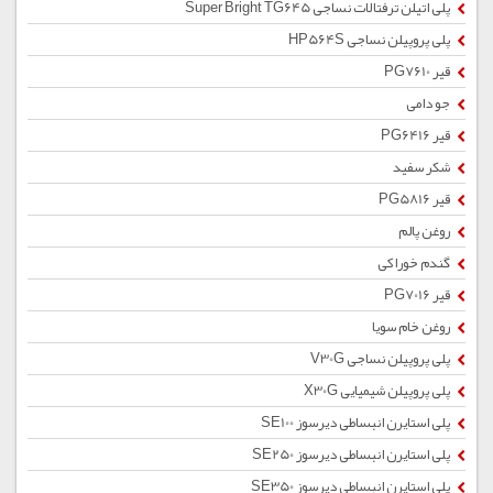
پلی اتیلن ترفتالات نساجی Super Bright TG645
پلی پروپیلن نساجی HP564S
قیر PG7610
جو دامی
قیر PG6416
شکر سفید
قیر PG5816
روغن پالم
گندم خوراکی
قیر PG7016
روغن خام سویا
پلی پروپیلن نساجی V30G
پلی پروپیلن شیمیایی X30G
پلی استایرن انبساطی دیرسوز SE100
پلی استایرن انبساطی دیرسوز SE250
پلی استایرن انبساطی دیرسوز SE350