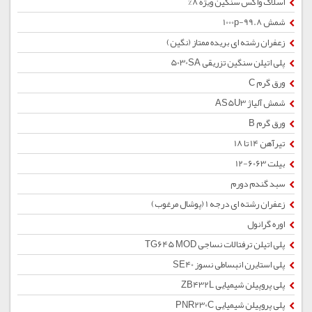
اسلاک واکس سنگین ویژه 8%
شمش 1000p-99.8
زعفران رشته ای بریده ممتاز (نگین)
پلی اتیلن سنگین تزریقی 5030SA
ورق گرم C
شمش آلیاژ AS5U3
ورق گرم B
تیرآهن 14 تا 18
بیلت 6063-12
سبد گندم دورم
زعفران رشته ای درجه 1 (پوشال مرغوب)
اوره گرانول
پلی اتیلن ترفتالات نساجی TG645 MOD
پلی استایرن انبساطی نسوز SE40
پلی پروپیلن شیمیایی ZB432L
پلی پروپیلن شیمیایی PNR230C