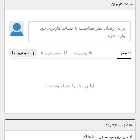
نظرات کاربران
محصولات هم رده
پلی پروپیلن نساجی ZH550J