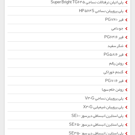
پلی اتیلن ترفتالات نساجی Super Bright TG645
پلی پروپیلن نساجی HP564S
قیر PG7610
جو دامی
قیر PG6416
شکر سفید
قیر PG5816
روغن پالم
گندم خوراکی
قیر PG7016
روغن خام سویا
پلی پروپیلن نساجی V30G
پلی پروپیلن شیمیایی X30G
پلی استایرن انبساطی دیرسوز SE100
پلی استایرن انبساطی دیرسوز SE250
پلی استایرن انبساطی دیرسوز SE350