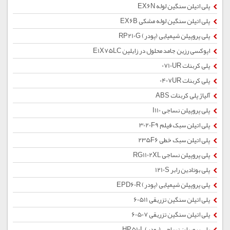
پلی اتیلن سنگین لوله EX6N
پلی اتیلن سنگین لوله مشکی EX6B
پلی پروپیلن شیمیایی (پودر) RP210G
اپوکسی رزین جامد محلول در زایلین E1X75LC
پلی کربنات 0710UR
پلی کربنات 0407UR
آلیاژ پلی کربنات ABS
پلی پروپیلن نساجی I110
پلی اتیلن سبک فیلم 3020F9
پلی اتیلن سبک خطی 235F6
پلی پروپیلن نساجی RG1102XL
پلی بوتادین رابر 1210S
پلی پروپیلن شیمیایی (پودر) EPD60R
پلی اتیلن سنگین تزریقی 60511
پلی اتیلن سنگین تزریقی 60507
پلی پروپیلن نساجی (پودر) HP510L