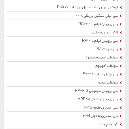
اپوکسی رزین جامد محلول در زایلین E01X70
پلی اتیلن سنگین تزریقی 2208
پلی پروپیلن فیلم RG3420L
الکیل بنزن سنگین
پلی پروپیلن فیلم RP120L
پلی کربنات W1
سولفات آمونیوم (پودر)
سولفات آمونیوم
پلی وینیل کلراید E7244
سولفات سدیم
پلی پروپیلن شیمیایی RP240G
پلی پروپیلن پزشکی ARP801
پلی استایرن مقاوم 6045
پلی استایرن معمولی 32N
کود مایع ازته