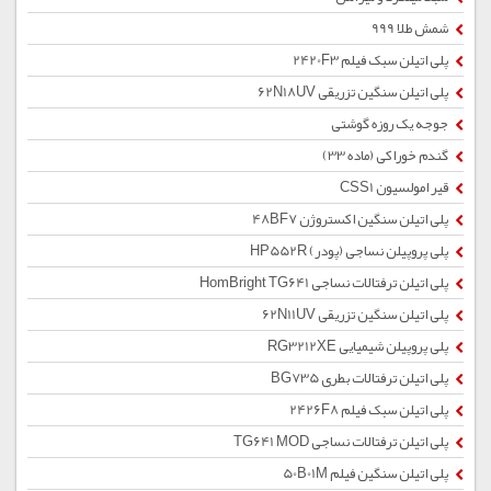
شمش طلا 999
پلی اتیلن سبک فیلم 2420F3
پلی اتیلن سنگین تزریقی 62N18UV
جوجه یک روزه گوشتی
گندم خوراکی (ماده 33)
قیر امولسیون CSS1
پلی اتیلن سنگین اکستروژن 48BF7
پلی پروپیلن نساجی (پودر) HP552R
پلی اتیلن ترفتالات نساجی HomBright TG641
پلی اتیلن سنگین تزریقی 62N11UV
پلی پروپیلن شیمیایی RG3212XE
پلی اتیلن ترفتالات بطری BG735
پلی اتیلن سبک فیلم 2426F8
پلی اتیلن ترفتالات نساجی TG641 MOD
پلی اتیلن سنگین فیلم 50B01M