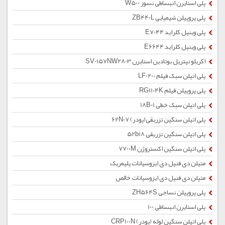
پلی استایرن انبساطی نسوز W500
پلی پروپیلن شیمیایی ZB440L
پلی وینیل کلراید E7044
پلی وینیل کلراید E6644
اکریلو نیتریل بوتادین استایرن SV0157NW2803
پلی اتیلن سبک فیلم LF0200
پلی پروپیلن فیلم RG1104K
پلی اتیلن سبک خطی 18B01
پلی اتیلن سنگین تزریقی(پودر) 62N07
پلی اتیلن سنگین تزریقی 52b18
پلی اتیلن سنگین اکستروژن 7700M
متیلن دی فنیل دی ایزوسیانات پلیمریک
متیلن دی فنیل دی ایزوسیانات خالص
پلی پروپیلن نساجی ZH564S
پلی استایرن انبساطی 100
پلی اتیلن سنگین لوله (پودر) CRP100N