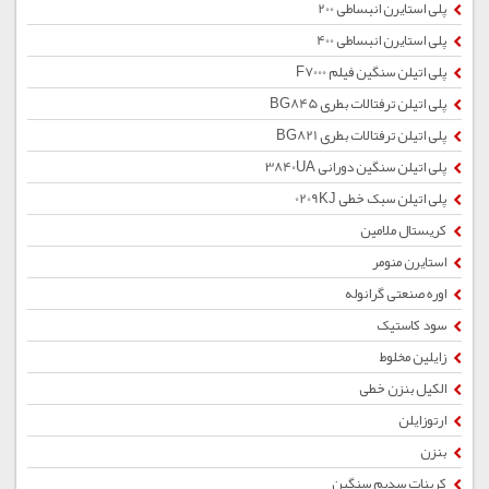
پلی استایرن انبساطی 200
پلی استایرن انبساطی 400
پلی اتیلن سنگین فیلم F7000
پلی اتیلن ترفتالات بطری BG845
پلی اتیلن ترفتالات بطری BG821
پلی اتیلن سنگین دورانی 3840UA
پلی اتیلن سبک خطی 0209KJ
کریستال ملامین
استایرن منومر
اوره صنعتی گرانوله
سود کاستیک
زایلین مخلوط
الکیل بنزن خطی
ارتوزایلن
بنزن
کربنات سدیم سنگین