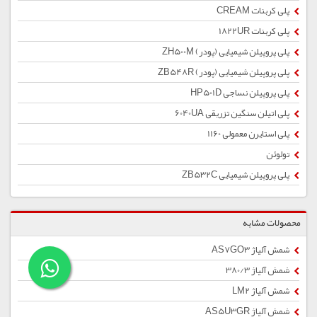
پلی کربنات CREAM
پلی کربنات 1822UR
پلی پروپیلن شیمیایی (پودر) ZH500M
پلی پروپیلن شیمیایی (پودر) ZB548R
پلی پروپیلن نساجی HP501D
پلی اتیلن سنگین تزریقی 6040UA
پلی استایرن معمولی 1160
تولوئن
پلی پروپیلن شیمیایی ZB532C
محصولات مشابه
شمش آلیاژ AS7GO3
شمش آلیاژ 380/3
شمش آلیاژ LM2
شمش آلیاژ AS5U3GR