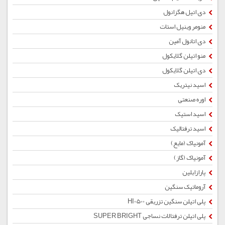
دی اتیل هگزانول
منومر وینیل استات
دی اتانول آمین
منو اتیلن گلایکول
دی اتیلن گلایکول
اسید نیتریک
اوره صنعتی
اسید استیک
اسید ترفتالیک
آمونیاک (مایع)
آمونیاک (گاز)
پارازایلین
آروماتیک سنگین
پلی اتیلن سنگین تزریقی HI0500
پلی اتیلن ترفتالات نساجی SUPER BRIGHT