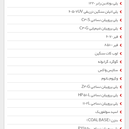
پلی بوتادین رابر 1220
پلی اتیلن سنگین تزریقی 60507UV
پلی پروپیلن نساجی C30S
پلی پروپیلن شیمیایی C30G
قیر 6070
قیر 85100
لوب کات سنگین
گوگرد گرانوله
سلاپس واکس
وکیوم باتوم
پلی پروپیلن نساجی Z30G
پلی پروپیلن نساجی HP510L
پلی پروپیلن نساجی 1102L
اسید سولفوریک
بنزن (COAL BASE)
پلی پروپیلن نساجی PYI250