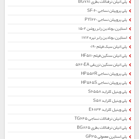
پلی اتیلن ترفتالات بطری BG781
پلی پروپیلن نساجی SF060
پلی پروپیلن نساجی PYI220
استایرن بوتادین رابر روشن 1502
استایرن بوتادین رابر تیره 1712
پلی اتیلن سبک فیلم 0190
پلی اتیلن سنگین فیلم HF5110
پلی اتیلن سنگین تزریقی 5620EA
پلی پروپیلن نساجی HP552R
پلی پروپیلن نساجی HP565S
پلی وینیل کلراید S6558
پلی وینیل کلراید S57
پلی وینیل کلراید E6834
پلی اتیلن ترفتالات نساجی TG645
پلی اتیلن ترفتالات بطری BG825
پلی استایرن معمولی GP35