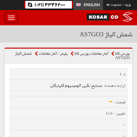
(021) 43462000
ورود / عضویت
ENGLISH
بار
و
بسته
شمش آلیاژ AS7GO3
نمودن
فهرست
بورس کالا
آمار معاملات بورس کالا
پلیمر / آمار معاملات
شمش آلیاژ
AS7GO3
1
صنایع نگین آلومینیوم گلپایگان
0 (0%)
-
-