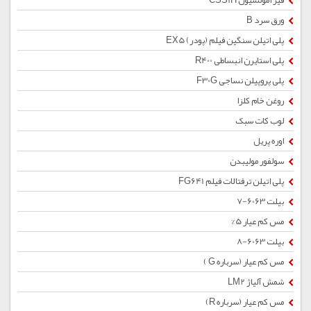
قیر امولسیون CSS1H
ورق سرد B
پلی اتیلن سنگین فیلم (پودر) EX5
پلی استایرن انبساطی R400
پلی پروپیلن نساجی F30G
روغن خام کلزا
لوب کات سبک
اوره پریل
سولفور مولیبدن
پلی اتیلن ترفتالات فیلم FG641
بیلت 6063-7
مس کم عیار 5%
بیلت 6063-8
مس کم عیار (سرباره G )
شمش آلیاژ LM2
مس کم عیار (سرباره R)