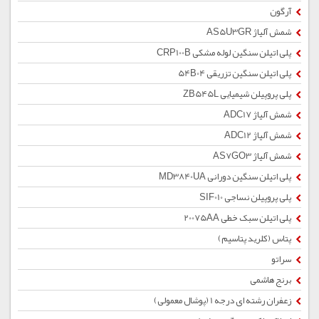
آرگون
شمش آلیاژ AS5U3GR
پلی اتیلن سنگین لوله مشکی CRP100B
پلی اتیلن سنگین تزریقی 54B04
پلی پروپیلن شیمیایی ZB545L
شمش آلیاژ ADC17
شمش آلیاژ ADC12
شمش آلیاژ AS7GO3
پلی اتیلن سنگین دورانی MD3840UA
پلی پروپیلن نساجی SIF010
پلی اتیلن سبک خطی 20075AA
پتاس (کلرید پتاسیم)
سراتو
برنج هاشمی
زعفران رشته ای درجه 1 (پوشال معمولی)