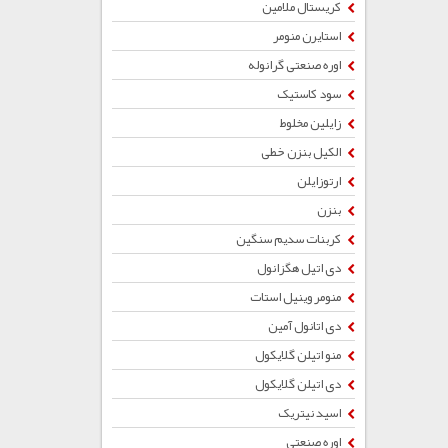
کریستال ملامین
استایرن منومر
اوره صنعتی گرانوله
سود کاستیک
زایلین مخلوط
الکیل بنزن خطی
ارتوزایلن
بنزن
کربنات سدیم سنگین
دی اتیل هگزانول
منومر وینیل استات
دی اتانول آمین
منو اتیلن گلایکول
دی اتیلن گلایکول
اسید نیتریک
اوره صنعتی