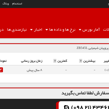
استخدام
وبلاگ
ات
آمار
بورس
نرخ ها
و داده ها
اخبار
نیازمندی ها
درب
روپیلن شیمیایی ZB545L
ییر
بیشترین
?
کمترین
?
زمان بروز رسانی
نمودا
-
-
8 سال پیش
فارش لطفا تماس بگیرید
(+98 21) 43462