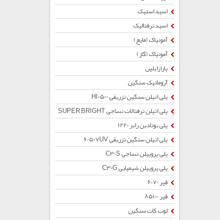
اسید استیک
اسید ترفتالیک
آمونیاک (مایع)
آمونیاک (گاز)
پارازایلین
آروماتیک سنگین
پلی اتیلن سنگین تزریقی HI0500
پلی اتیلن ترفتالات نساجی SUPER BRIGHT
پلی بوتادین رابر 1220
پلی اتیلن سنگین تزریقی 60507UV
پلی پروپیلن نساجی C30S
پلی پروپیلن شیمیایی C30G
قیر 6070
قیر 85100
لوب کات سنگین