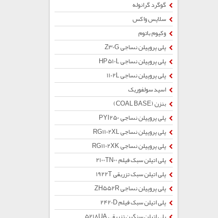
گوگرد گرانوله
سلاپس واکس
وکیوم باتوم
پلی پروپیلن نساجی Z30G
پلی پروپیلن نساجی HP510L
پلی پروپیلن نساجی 1102L
اسید سولفوریک
بنزن (COAL BASE)
پلی پروپیلن نساجی PYI250
پلی پروپیلن نساجی RG1102XL
پلی پروپیلن نساجی RG1102XK
پلی اتیلن سبک فیلم 2100TN00
پلی اتیلن سبک تزریقی 1922T
پلی پروپیلن نساجی ZH552R
پلی اتیلن سبک فیلم 2420D
پلی اتیلن سنگین تزریقی 5218UA