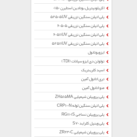
اکریلونیتریل بوتادین استایرن 0150
پلی اتیلن سنگین تزریقی 52505UV
پلی اتیلن سنگین تزریقی 60505
پلی اتیلن سنگین تزریقی 60511UV
پلی اتیلن سنگین تزریقی 52511UV
ایزوبوتانول
تولوئن دی ایزو سیانات (TDI)
اسید کلریدریک
تری اتانول آمین
منو اتانول آمین
پلی پروپیلن شیمیایی ZH515MA
پلی اتیلن سنگین لوله CRP100N
پلی پروپیلن نساجی RG1101S
پلی وینیل کلراید S70
پلی پروپیلن شیمیایی ZR230C