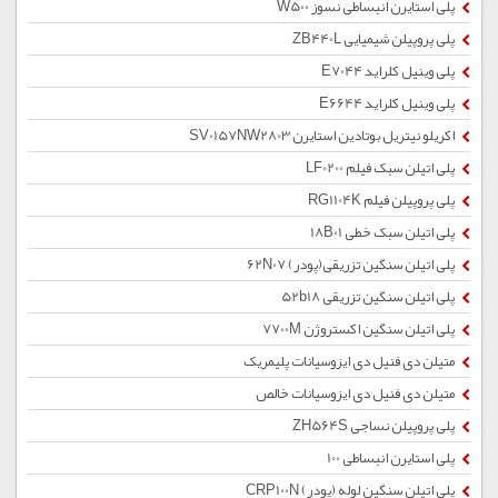
پلی استایرن انبساطی نسوز W500
پلی پروپیلن شیمیایی ZB440L
پلی وینیل کلراید E7044
پلی وینیل کلراید E6644
اکریلو نیتریل بوتادین استایرن SV0157NW2803
پلی اتیلن سبک فیلم LF0200
پلی پروپیلن فیلم RG1104K
پلی اتیلن سبک خطی 18B01
پلی اتیلن سنگین تزریقی(پودر) 62N07
پلی اتیلن سنگین تزریقی 52b18
پلی اتیلن سنگین اکستروژن 7700M
متیلن دی فنیل دی ایزوسیانات پلیمریک
متیلن دی فنیل دی ایزوسیانات خالص
پلی پروپیلن نساجی ZH564S
پلی استایرن انبساطی 100
پلی اتیلن سنگین لوله (پودر) CRP100N