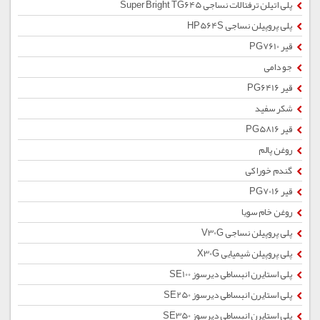
پلی اتیلن ترفتالات نساجی Super Bright TG645
پلی پروپیلن نساجی HP564S
قیر PG7610
جو دامی
قیر PG6416
شکر سفید
قیر PG5816
روغن پالم
گندم خوراکی
قیر PG7016
روغن خام سویا
پلی پروپیلن نساجی V30G
پلی پروپیلن شیمیایی X30G
پلی استایرن انبساطی دیرسوز SE100
پلی استایرن انبساطی دیرسوز SE250
پلی استایرن انبساطی دیرسوز SE350