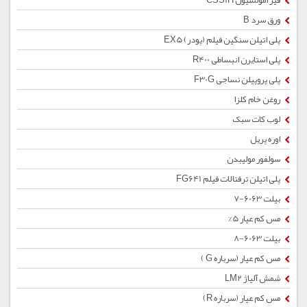
قیر امولسیون CSS1H
ورق سرد B
پلی اتیلن سنگین فیلم (پودر) EX5
پلی استایرن انبساطی R400
پلی پروپیلن نساجی F30G
روغن خام کلزا
لوب کات سبک
اوره پریل
سولفور مولیبدن
پلی اتیلن ترفتالات فیلم FG641
بیلت 6063-7
مس کم عیار 5%
بیلت 6063-8
مس کم عیار (سرباره G )
شمش آلیاژ LM2
مس کم عیار (سرباره R)