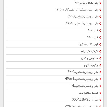
پلی بوتادین رابر 1220
پلی اتیلن سنگین تزریقی 60507UV
پلی پروپیلن نساجی C30S
پلی پروپیلن شیمیایی C30G
قیر 6070
قیر 85100
لوب کات سنگین
گوگرد گرانوله
سلاپس واکس
وکیوم باتوم
پلی پروپیلن نساجی Z30G
پلی پروپیلن نساجی HP510L
پلی پروپیلن نساجی 1102L
اسید سولفوریک
بنزن (COAL BASE)
پلی پروپیلن نساجی PYI250