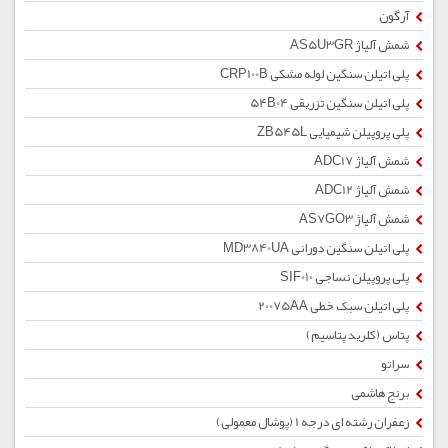
آرگون
شمش آلیاژ AS5U3GR
پلی اتیلن سنگین لوله مشکی CRP100B
پلی اتیلن سنگین تزریقی 54B04
پلی پروپیلن شیمیایی ZB545L
شمش آلیاژ ADC17
شمش آلیاژ ADC12
شمش آلیاژ AS7GO3
پلی اتیلن سنگین دورانی MD3840UA
پلی پروپیلن نساجی SIF010
پلی اتیلن سبک خطی 20075AA
پتاس (کلرید پتاسیم)
سراتو
برنج هاشمی
زعفران رشته ای درجه 1 (پوشال معمولی)