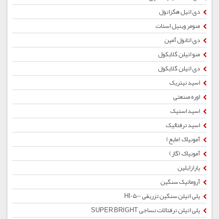
دی اتیل هگزانول
منومر وینیل استات
دی اتانول آمین
منو اتیلن گلایکول
دی اتیلن گلایکول
اسید نیتریک
اوره صنعتی
اسید استیک
اسید ترفتالیک
آمونیاک (مایع)
آمونیاک (گاز)
پارازایلین
آروماتیک سنگین
پلی اتیلن سنگین تزریقی HI0500
پلی اتیلن ترفتالات نساجی SUPER BRIGHT