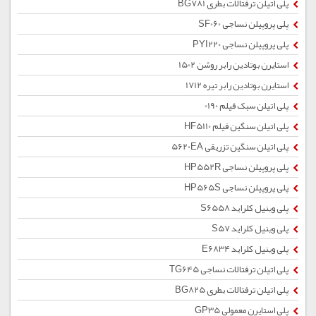
پلی اتیلن ترفتالات بطری BG781
پلی پروپیلن نساجی SF060
پلی پروپیلن نساجی PYI220
استایرن بوتادین رابر روشن 1502
استایرن بوتادین رابر تیره 1712
پلی اتیلن سبک فیلم 0190
پلی اتیلن سنگین فیلم HF5110
پلی اتیلن سنگین تزریقی 5620EA
پلی پروپیلن نساجی HP552R
پلی پروپیلن نساجی HP565S
پلی وینیل کلراید S6558
پلی وینیل کلراید S57
پلی وینیل کلراید E6834
پلی اتیلن ترفتالات نساجی TG645
پلی اتیلن ترفتالات بطری BG825
پلی استایرن معمولی GP35