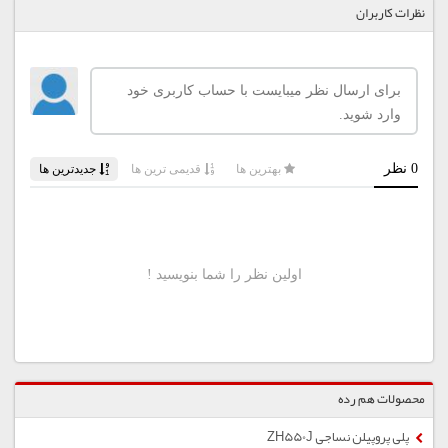
نظرات کاربران
محصولات هم رده
پلی پروپیلن نساجی ZH550J