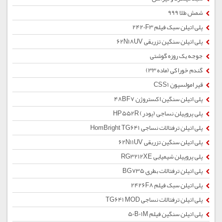
شمش طلا 999
پلی اتیلن سبک فیلم 2420F3
پلی اتیلن سنگین تزریقی 62N18UV
جوجه یک روزه گوشتی
گندم خوراکی (ماده 33)
قیر امولسیون CSS1
پلی اتیلن سنگین اکستروژن 48BF7
پلی پروپیلن نساجی (پودر) HP552R
پلی اتیلن ترفتالات نساجی HomBright TG641
پلی اتیلن سنگین تزریقی 62N11UV
پلی پروپیلن شیمیایی RG3212XE
پلی اتیلن ترفتالات بطری BG735
پلی اتیلن سبک فیلم 2426F8
پلی اتیلن ترفتالات نساجی TG641 MOD
پلی اتیلن سنگین فیلم 50B01M