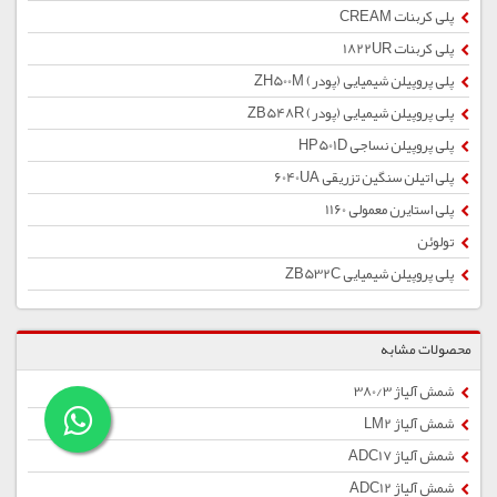
پلی کربنات CREAM
پلی کربنات 1822UR
پلی پروپیلن شیمیایی (پودر) ZH500M
پلی پروپیلن شیمیایی (پودر) ZB548R
پلی پروپیلن نساجی HP501D
پلی اتیلن سنگین تزریقی 6040UA
پلی استایرن معمولی 1160
تولوئن
پلی پروپیلن شیمیایی ZB532C
محصولات مشابه
شمش آلیاژ 380/3
شمش آلیاژ LM2
شمش آلیاژ ADC17
شمش آلیاژ ADC12