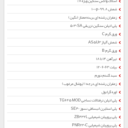
اسلاک واکس سنگین ویژه 8%
شمش 1000p-99.8
زعفران رشته ای بریده ممتاز (نگین)
پلی اتیلن سنگین تزریقی 5030SA
ورق گرم C
شمش آلیاژ AS5U3
ورق گرم B
تیرآهن 14 تا 18
بیلت 6063-12
سبد گندم دورم
زعفران رشته ای درجه 1 (پوشال مرغوب)
اوره گرانول
پلی اتیلن ترفتالات نساجی TG645 MOD
پلی استایرن انبساطی نسوز SE40
پلی پروپیلن شیمیایی ZB432L
پلی پروپیلن شیمیایی PNR230C