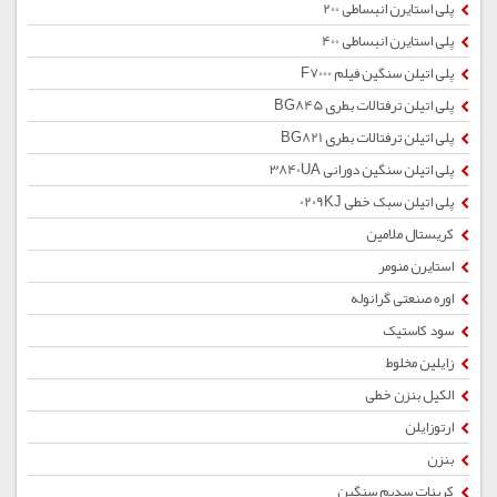
پلی استایرن انبساطی 200
پلی استایرن انبساطی 400
پلی اتیلن سنگین فیلم F7000
پلی اتیلن ترفتالات بطری BG845
پلی اتیلن ترفتالات بطری BG821
پلی اتیلن سنگین دورانی 3840UA
پلی اتیلن سبک خطی 0209KJ
کریستال ملامین
استایرن منومر
اوره صنعتی گرانوله
سود کاستیک
زایلین مخلوط
الکیل بنزن خطی
ارتوزایلن
بنزن
کربنات سدیم سنگین