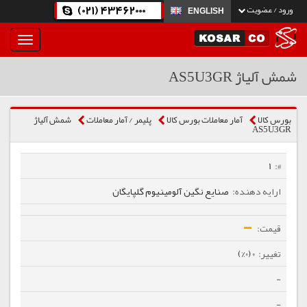
(021) 43462000
ورود / عضویت
ENGLISH
بار
و
بسته
شمش آلیاژ AS5U3GR
نمودن
فهرست
بورس کالا
آمار معاملات بورس کالا
پلیمر / آمار معاملات
شمش آلیاژ
AS5U3GR
1
صنایع نگین آلومینیوم گلپایگان
0 (0%)
-
-