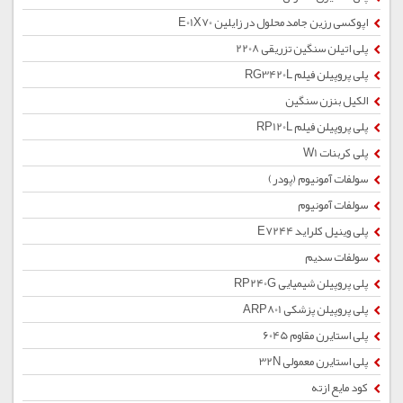
اپوکسی رزین جامد محلول در زایلین E01X70
پلی اتیلن سنگین تزریقی 2208
پلی پروپیلن فیلم RG3420L
الکیل بنزن سنگین
پلی پروپیلن فیلم RP120L
پلی کربنات W1
سولفات آمونیوم (پودر)
سولفات آمونیوم
پلی وینیل کلراید E7244
سولفات سدیم
پلی پروپیلن شیمیایی RP240G
پلی پروپیلن پزشکی ARP801
پلی استایرن مقاوم 6045
پلی استایرن معمولی 32N
کود مایع ازته