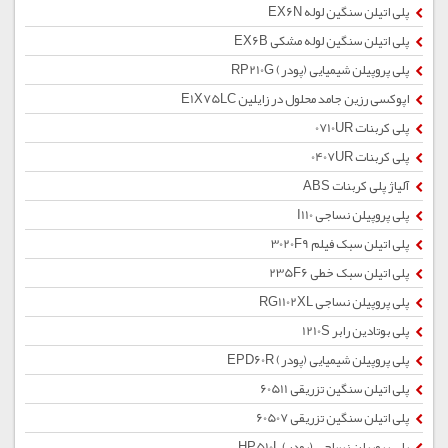
پلی اتیلن سنگین لوله EX6N
پلی اتیلن سنگین لوله مشکی EX6B
پلی پروپیلن شیمیایی (پودر) RP210G
اپوکسی رزین جامد محلول در زایلین E1X75LC
پلی کربنات 0710UR
پلی کربنات 0407UR
آلیاژ پلی کربنات ABS
پلی پروپیلن نساجی I110
پلی اتیلن سبک فیلم 3020F9
پلی اتیلن سبک خطی 235F6
پلی پروپیلن نساجی RG1102XL
پلی بوتادین رابر 1210S
پلی پروپیلن شیمیایی (پودر) EPD60R
پلی اتیلن سنگین تزریقی 60511
پلی اتیلن سنگین تزریقی 60507
پلی پروپیلن نساجی (پودر) HP510L