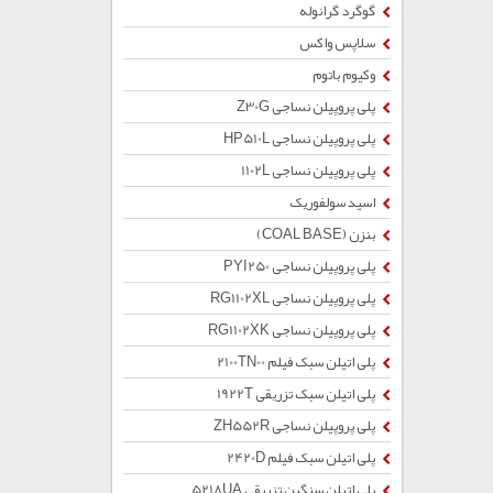
گوگرد گرانوله
سلاپس واکس
وکیوم باتوم
پلی پروپیلن نساجی Z30G
پلی پروپیلن نساجی HP510L
پلی پروپیلن نساجی 1102L
اسید سولفوریک
بنزن (COAL BASE)
پلی پروپیلن نساجی PYI250
پلی پروپیلن نساجی RG1102XL
پلی پروپیلن نساجی RG1102XK
پلی اتیلن سبک فیلم 2100TN00
پلی اتیلن سبک تزریقی 1922T
پلی پروپیلن نساجی ZH552R
پلی اتیلن سبک فیلم 2420D
پلی اتیلن سنگین تزریقی 5218UA