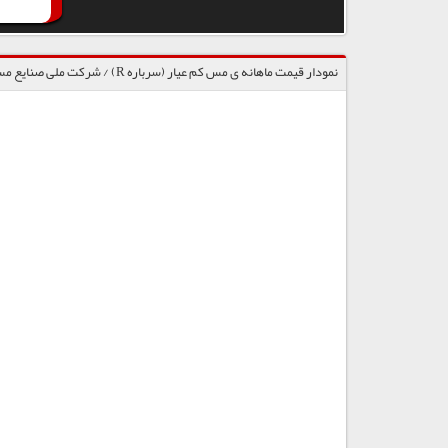
نمودار قیمت ماهانه ی مس کم عیار (سرباره R) / شرکت ملی صنایع مس ایران