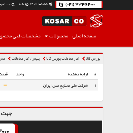
(021) 43462000
۱۴۰۵/۰۵/۱۵
8:10
جستجو
صفحه اصلی
محصولات
مشخصات فنی
محصول
مس کم عیار (سرباره R)
بورس کالا
آمار معاملات بورس کالا
پلیمر / آمار معاملات
مس ک
#
ارایه دهنده
واحد
قیمت
1
شرکت ملی صنایع مس ایران
جهت س
000