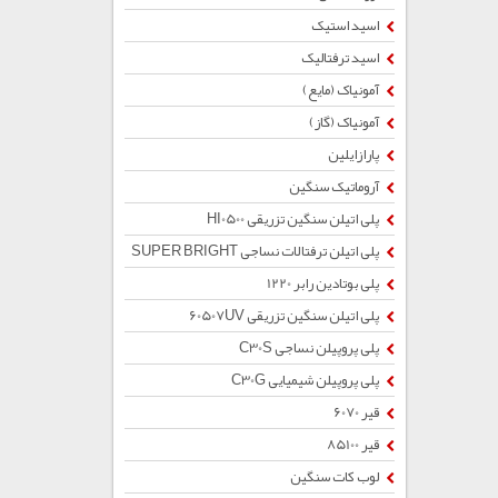
اسید استیک
اسید ترفتالیک
آمونیاک (مایع)
آمونیاک (گاز)
پارازایلین
آروماتیک سنگین
پلی اتیلن سنگین تزریقی HI0500
پلی اتیلن ترفتالات نساجی SUPER BRIGHT
پلی بوتادین رابر 1220
پلی اتیلن سنگین تزریقی 60507UV
پلی پروپیلن نساجی C30S
پلی پروپیلن شیمیایی C30G
قیر 6070
قیر 85100
لوب کات سنگین