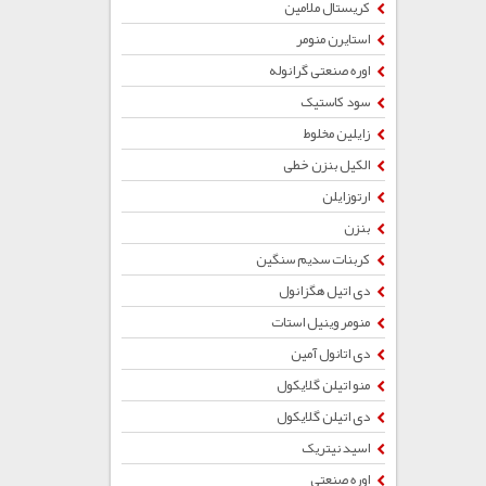
کریستال ملامین
استایرن منومر
اوره صنعتی گرانوله
سود کاستیک
زایلین مخلوط
الکیل بنزن خطی
ارتوزایلن
بنزن
کربنات سدیم سنگین
دی اتیل هگزانول
منومر وینیل استات
دی اتانول آمین
منو اتیلن گلایکول
دی اتیلن گلایکول
اسید نیتریک
اوره صنعتی