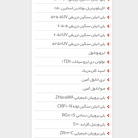
اکریلونیتریل بوتادین استایرن 0150
پلی اتیلن سنگین تزریقی 52505UV
پلی اتیلن سنگین تزریقی 60505
پلی اتیلن سنگین تزریقی 60511UV
پلی اتیلن سنگین تزریقی 52511UV
ایزوبوتانول
تولوئن دی ایزو سیانات (TDI)
اسید کلریدریک
تری اتانول آمین
منو اتانول آمین
پلی پروپیلن شیمیایی ZH515MA
پلی اتیلن سنگین لوله CRP100N
پلی پروپیلن نساجی RG1101S
پلی وینیل کلراید S70
پلی پروپیلن شیمیایی ZR230C