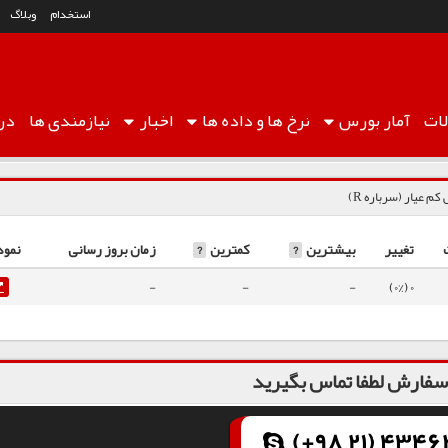
استخدام
وبلاگ
ات
آمار
بورس
نرخ ها
و داده ها
اخبار
نیازمندی ها
درب
م عیار (سرباره R)
تغییر
بیشترین
?
کمترین
?
زمان بروز رسانی
نمود
-
-
-
0 (0%)
فارش لطفا تماس بگیرید
(+98 21) 43462