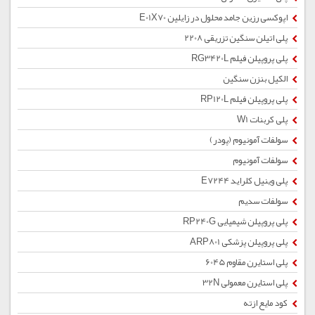
اپوکسی رزین جامد محلول در زایلین E01X70
پلی اتیلن سنگین تزریقی 2208
پلی پروپیلن فیلم RG3420L
الکیل بنزن سنگین
پلی پروپیلن فیلم RP120L
پلی کربنات W1
سولفات آمونیوم (پودر)
سولفات آمونیوم
پلی وینیل کلراید E7244
سولفات سدیم
پلی پروپیلن شیمیایی RP240G
پلی پروپیلن پزشکی ARP801
پلی استایرن مقاوم 6045
پلی استایرن معمولی 32N
کود مایع ازته