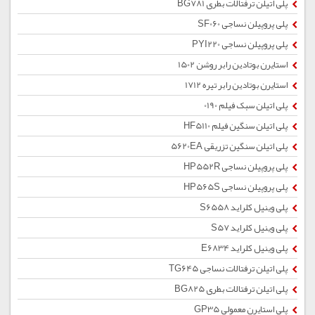
پلی اتیلن ترفتالات بطری BG781
پلی پروپیلن نساجی SF060
پلی پروپیلن نساجی PYI220
استایرن بوتادین رابر روشن 1502
استایرن بوتادین رابر تیره 1712
پلی اتیلن سبک فیلم 0190
پلی اتیلن سنگین فیلم HF5110
پلی اتیلن سنگین تزریقی 5620EA
پلی پروپیلن نساجی HP552R
پلی پروپیلن نساجی HP565S
پلی وینیل کلراید S6558
پلی وینیل کلراید S57
پلی وینیل کلراید E6834
پلی اتیلن ترفتالات نساجی TG645
پلی اتیلن ترفتالات بطری BG825
پلی استایرن معمولی GP35