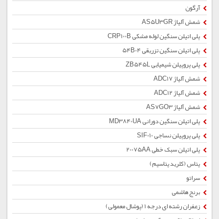
آرگون
شمش آلیاژ AS5U3GR
پلی اتیلن سنگین لوله مشکی CRP100B
پلی اتیلن سنگین تزریقی 54B04
پلی پروپیلن شیمیایی ZB545L
شمش آلیاژ ADC17
شمش آلیاژ ADC12
شمش آلیاژ AS7GO3
پلی اتیلن سنگین دورانی MD3840UA
پلی پروپیلن نساجی SIF010
پلی اتیلن سبک خطی 20075AA
پتاس (کلرید پتاسیم)
سراتو
برنج هاشمی
زعفران رشته ای درجه 1 (پوشال معمولی)