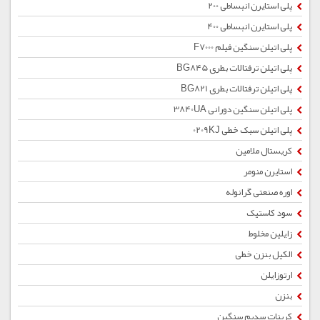
پلی استایرن انبساطی 200
پلی استایرن انبساطی 400
پلی اتیلن سنگین فیلم F7000
پلی اتیلن ترفتالات بطری BG845
پلی اتیلن ترفتالات بطری BG821
پلی اتیلن سنگین دورانی 3840UA
پلی اتیلن سبک خطی 0209KJ
کریستال ملامین
استایرن منومر
اوره صنعتی گرانوله
سود کاستیک
زایلین مخلوط
الکیل بنزن خطی
ارتوزایلن
بنزن
کربنات سدیم سنگین