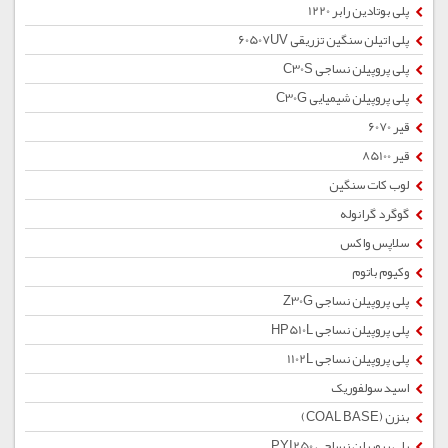
پلی بوتادین رابر 1220
پلی اتیلن سنگین تزریقی 60507UV
پلی پروپیلن نساجی C30S
پلی پروپیلن شیمیایی C30G
قیر 6070
قیر 85100
لوب کات سنگین
گوگرد گرانوله
سلاپس واکس
وکیوم باتوم
پلی پروپیلن نساجی Z30G
پلی پروپیلن نساجی HP510L
پلی پروپیلن نساجی 1102L
اسید سولفوریک
بنزن (COAL BASE)
پلی پروپیلن نساجی PYI250