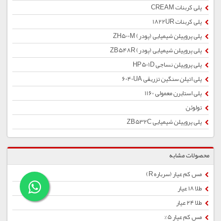
پلی کربنات CREAM
پلی کربنات 1822UR
پلی پروپیلن شیمیایی (پودر) ZH500M
پلی پروپیلن شیمیایی (پودر) ZB548R
پلی پروپیلن نساجی HP501D
پلی اتیلن سنگین تزریقی 6040UA
پلی استایرن معمولی 1160
تولوئن
پلی پروپیلن شیمیایی ZB532C
محصولات مشابه
مس کم عیار (سرباره R)
طلا ۱۸ عیار
طلا ۲۴ عیار
مس کم عیار 5%