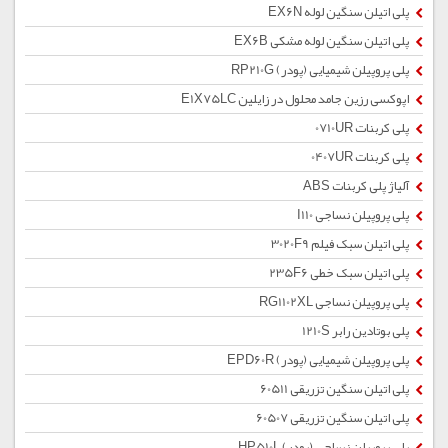
پلی اتیلن سنگین لوله EX6N
پلی اتیلن سنگین لوله مشکی EX6B
پلی پروپیلن شیمیایی (پودر) RP210G
اپوکسی رزین جامد محلول در زایلین E1X75LC
پلی کربنات 0710UR
پلی کربنات 0407UR
آلیاژ پلی کربنات ABS
پلی پروپیلن نساجی I110
پلی اتیلن سبک فیلم 3020F9
پلی اتیلن سبک خطی 235F6
پلی پروپیلن نساجی RG1102XL
پلی بوتادین رابر 1210S
پلی پروپیلن شیمیایی (پودر) EPD60R
پلی اتیلن سنگین تزریقی 60511
پلی اتیلن سنگین تزریقی 60507
پلی پروپیلن نساجی (پودر) HP510L