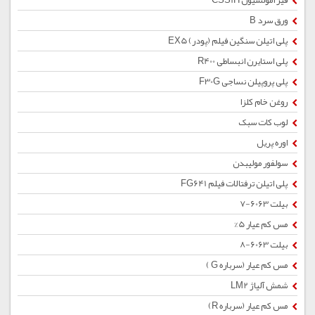
قیر امولسیون CSS1H
ورق سرد B
پلی اتیلن سنگین فیلم (پودر) EX5
پلی استایرن انبساطی R400
پلی پروپیلن نساجی F30G
روغن خام کلزا
لوب کات سبک
اوره پریل
سولفور مولیبدن
پلی اتیلن ترفتالات فیلم FG641
بیلت 6063-7
مس کم عیار 5%
بیلت 6063-8
مس کم عیار (سرباره G )
شمش آلیاژ LM2
مس کم عیار (سرباره R)