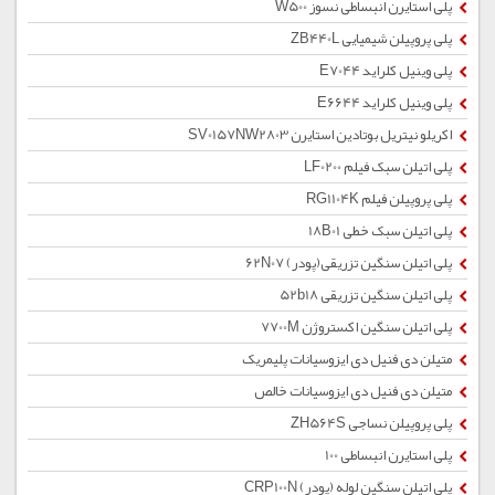
پلی استایرن انبساطی نسوز W500
پلی پروپیلن شیمیایی ZB440L
پلی وینیل کلراید E7044
پلی وینیل کلراید E6644
اکریلو نیتریل بوتادین استایرن SV0157NW2803
پلی اتیلن سبک فیلم LF0200
پلی پروپیلن فیلم RG1104K
پلی اتیلن سبک خطی 18B01
پلی اتیلن سنگین تزریقی(پودر) 62N07
پلی اتیلن سنگین تزریقی 52b18
پلی اتیلن سنگین اکستروژن 7700M
متیلن دی فنیل دی ایزوسیانات پلیمریک
متیلن دی فنیل دی ایزوسیانات خالص
پلی پروپیلن نساجی ZH564S
پلی استایرن انبساطی 100
پلی اتیلن سنگین لوله (پودر) CRP100N