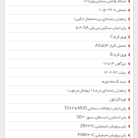
اسلاک واکس سنگین ویژه 8%
شمش 1000p-99.8
زعفران رشته ای بریده ممتاز (نگین)
پلی اتیلن سنگین تزریقی 5030SA
ورق گرم C
شمش آلیاژ AS5U3
ورق گرم B
تیرآهن 14 تا 18
بیلت 6063-12
سبد گندم دورم
زعفران رشته ای درجه 1 (پوشال مرغوب)
اوره گرانول
پلی اتیلن ترفتالات نساجی TG645 MOD
پلی استایرن انبساطی نسوز SE40
پلی پروپیلن شیمیایی ZB432L
پلی پروپیلن شیمیایی PNR230C