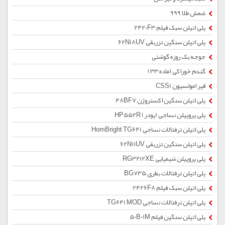
شمش طلا 999
پلی اتیلن سبک فیلم 2420F3
پلی اتیلن سنگین تزریقی 62N18UV
جوجه یک روزه گوشتی
گندم خوراکی (ماده 33)
قیر امولسیون CSS1
پلی اتیلن سنگین اکستروژن 48BF7
پلی پروپیلن نساجی (پودر) HP552R
پلی اتیلن ترفتالات نساجی HomBright TG641
پلی اتیلن سنگین تزریقی 62N11UV
پلی پروپیلن شیمیایی RG3212XE
پلی اتیلن ترفتالات بطری BG735
پلی اتیلن سبک فیلم 2426F8
پلی اتیلن ترفتالات نساجی TG641 MOD
پلی اتیلن سنگین فیلم 50B01M