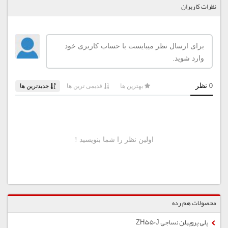
نظرات کاربران
محصولات هم رده
پلی پروپیلن نساجی ZH550J