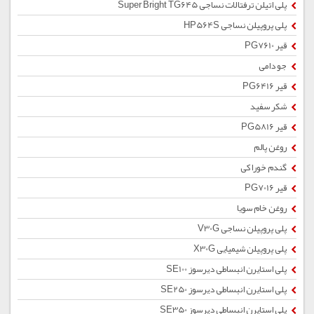
پلی اتیلن ترفتالات نساجی Super Bright TG645
پلی پروپیلن نساجی HP564S
قیر PG7610
جو دامی
قیر PG6416
شکر سفید
قیر PG5816
روغن پالم
گندم خوراکی
قیر PG7016
روغن خام سویا
پلی پروپیلن نساجی V30G
پلی پروپیلن شیمیایی X30G
پلی استایرن انبساطی دیرسوز SE100
پلی استایرن انبساطی دیرسوز SE250
پلی استایرن انبساطی دیرسوز SE350