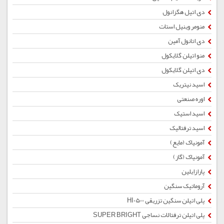
دی اتیل هگزانول
منومر وینیل استات
دی اتانول آمین
منو اتیلن گلایکول
دی اتیلن گلایکول
اسید نیتریک
اوره صنعتی
اسید استیک
اسید ترفتالیک
آمونیاک (مایع)
آمونیاک (گاز)
پارازایلین
آروماتیک سنگین
پلی اتیلن سنگین تزریقی HI0500
پلی اتیلن ترفتالات نساجی SUPER BRIGHT