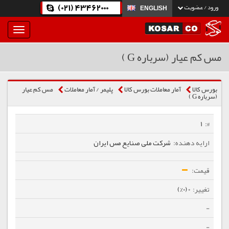
(021) 43462000
ورود / عضویت
ENGLISH
بار
و
بسته
مس کم عیار (سرباره G )
نمودن
فهرست
بورس کالا
آمار معاملات بورس کالا
پلیمر / آمار معاملات
مس کم عیار
(سرباره G )
1
شرکت ملی صنایع مس ایران
0 (0%)
-
-