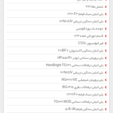
شمش طلا 999
پلی اتیلن سبک فیلم 2420F3
پلی اتیلن سنگین تزریقی 62N18UV
جوجه یک روزه گوشتی
گندم خوراکی (ماده 33)
قیر امولسیون CSS1
پلی اتیلن سنگین اکستروژن 48BF7
پلی پروپیلن نساجی (پودر) HP552R
پلی اتیلن ترفتالات نساجی HomBright TG641
پلی اتیلن سنگین تزریقی 62N11UV
پلی پروپیلن شیمیایی RG3212XE
پلی اتیلن ترفتالات بطری BG735
پلی اتیلن سبک فیلم 2426F8
پلی اتیلن ترفتالات نساجی TG641 MOD
پلی اتیلن سنگین فیلم 50B01M