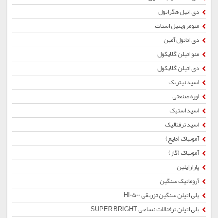
دی اتیل هگزانول
منومر وینیل استات
دی اتانول آمین
منو اتیلن گلایکول
دی اتیلن گلایکول
اسید نیتریک
اوره صنعتی
اسید استیک
اسید ترفتالیک
آمونیاک (مایع)
آمونیاک (گاز)
پارازایلین
آروماتیک سنگین
پلی اتیلن سنگین تزریقی HI0500
پلی اتیلن ترفتالات نساجی SUPER BRIGHT