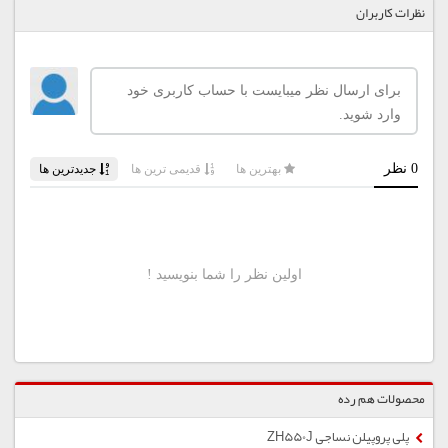
نظرات کاربران
محصولات هم رده
پلی پروپیلن نساجی ZH550J