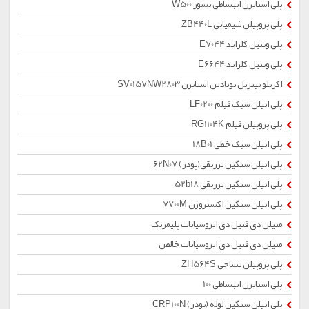
پلی استایرن انبساطی نسوز W500
پلی پروپیلن شیمیایی ZB440L
پلی وینیل کلراید E7044
پلی وینیل کلراید E6644
اکریلو نیتریل بوتادین استایرن SV0157NW2803
پلی اتیلن سبک فیلم LF0200
پلی پروپیلن فیلم RG1104K
پلی اتیلن سبک خطی 18B01
پلی اتیلن سنگین تزریقی(پودر) 62N07
پلی اتیلن سنگین تزریقی 52b18
پلی اتیلن سنگین اکستروژن 7700M
متیلن دی فنیل دی ایزوسیانات پلیمریک
متیلن دی فنیل دی ایزوسیانات خالص
پلی پروپیلن نساجی ZH564S
پلی استایرن انبساطی 100
پلی اتیلن سنگین لوله (پودر) CRP100N