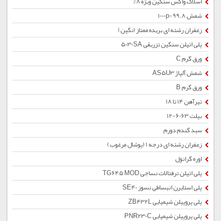
اسلاک واکس سنگین ویژه 8%
شمش 1000p-99.8
زعفران رشته ای بریده ممتاز (نگین)
پلی اتیلن سنگین تزریقی 5030SA
ورق گرم C
شمش آلیاژ AS5U3
ورق گرم B
تیرآهن 14 تا 18
بیلت 6063-12
سبد گندم دورم
زعفران رشته ای درجه 1 (پوشال مرغوب)
اوره گرانول
پلی اتیلن ترفتالات نساجی TG645 MOD
پلی استایرن انبساطی نسوز SE40
پلی پروپیلن شیمیایی ZB432L
پلی پروپیلن شیمیایی PNR230C