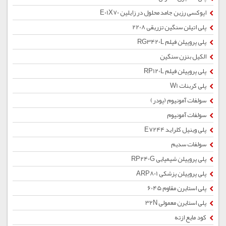
اپوکسی رزین جامد محلول در زایلین E01X70
پلی اتیلن سنگین تزریقی 2208
پلی پروپیلن فیلم RG3420L
الکیل بنزن سنگین
پلی پروپیلن فیلم RP120L
پلی کربنات W1
سولفات آمونیوم (پودر)
سولفات آمونیوم
پلی وینیل کلراید E7244
سولفات سدیم
پلی پروپیلن شیمیایی RP240G
پلی پروپیلن پزشکی ARP801
پلی استایرن مقاوم 6045
پلی استایرن معمولی 32N
کود مایع ازته