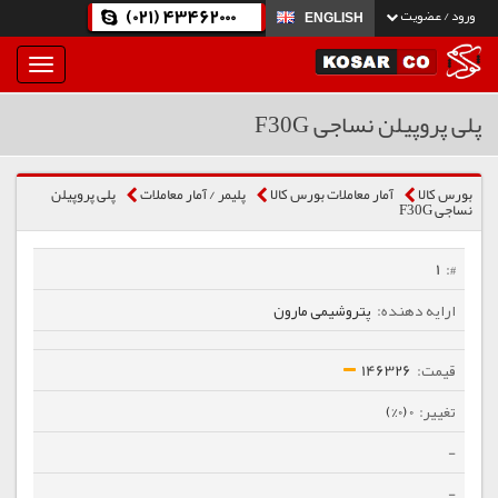
(021) 43462000
ورود / عضویت
ENGLISH
بار
و
بسته
پلی پروپیلن نساجی F30G
نمودن
فهرست
بورس کالا
آمار معاملات بورس کالا
پلیمر / آمار معاملات
پلی پروپیلن
نساجی F30G
1
پتروشیمی مارون
146326
0 (0%)
-
-