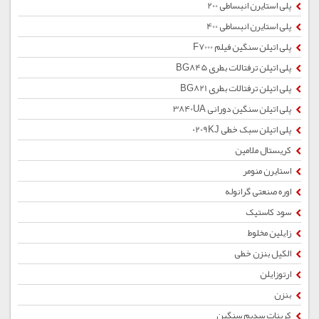
پلی استایرن انبساطی 200
پلی استایرن انبساطی 400
پلی اتیلن سنگین فیلم F7000
پلی اتیلن ترفتالات بطری BG845
پلی اتیلن ترفتالات بطری BG821
پلی اتیلن سنگین دورانی 3840UA
پلی اتیلن سبک خطی 0209KJ
کریستال ملامین
استایرن منومر
اوره صنعتی گرانوله
سود کاستیک
زایلین مخلوط
الکیل بنزن خطی
ارتوزایلن
بنزن
کربنات سدیم سنگین