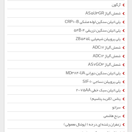
آرگون
شمش آلیاژ AS5U3GR
پلی اتیلن سنگین لوله مشکی CRP100B
پلی اتیلن سنگین تزریقی 54B04
پلی پروپیلن شیمیایی ZB545L
شمش آلیاژ ADC17
شمش آلیاژ ADC12
شمش آلیاژ AS7GO3
پلی اتیلن سنگین دورانی MD3840UA
پلی پروپیلن نساجی SIF010
پلی اتیلن سبک خطی 20075AA
پتاس (کلرید پتاسیم)
سراتو
برنج هاشمی
زعفران رشته ای درجه 1 (پوشال معمولی)