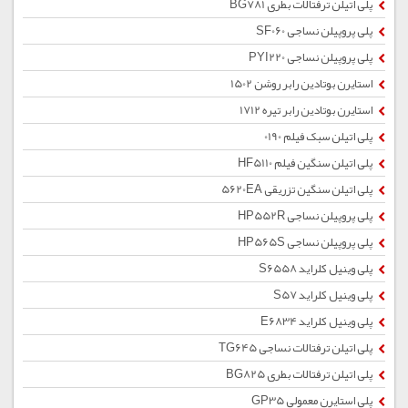
پلی اتیلن ترفتالات بطری BG781
پلی پروپیلن نساجی SF060
پلی پروپیلن نساجی PYI220
استایرن بوتادین رابر روشن 1502
استایرن بوتادین رابر تیره 1712
پلی اتیلن سبک فیلم 0190
پلی اتیلن سنگین فیلم HF5110
پلی اتیلن سنگین تزریقی 5620EA
پلی پروپیلن نساجی HP552R
پلی پروپیلن نساجی HP565S
پلی وینیل کلراید S6558
پلی وینیل کلراید S57
پلی وینیل کلراید E6834
پلی اتیلن ترفتالات نساجی TG645
پلی اتیلن ترفتالات بطری BG825
پلی استایرن معمولی GP35