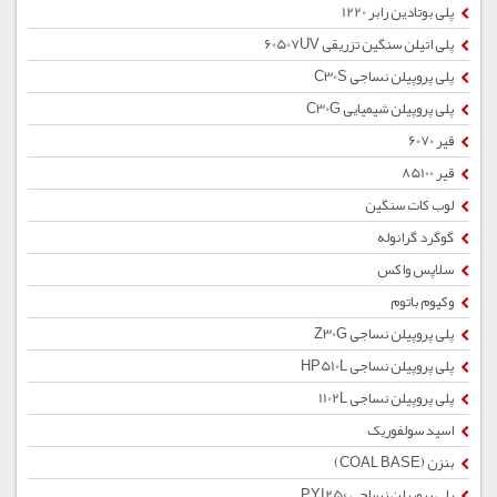
پلی بوتادین رابر 1220
پلی اتیلن سنگین تزریقی 60507UV
پلی پروپیلن نساجی C30S
پلی پروپیلن شیمیایی C30G
قیر 6070
قیر 85100
لوب کات سنگین
گوگرد گرانوله
سلاپس واکس
وکیوم باتوم
پلی پروپیلن نساجی Z30G
پلی پروپیلن نساجی HP510L
پلی پروپیلن نساجی 1102L
اسید سولفوریک
بنزن (COAL BASE)
پلی پروپیلن نساجی PYI250