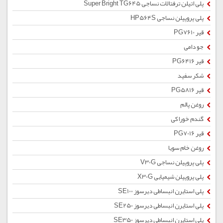
پلی اتیلن ترفتالات نساجی Super Bright TG645
پلی پروپیلن نساجی HP564S
قیر PG7610
جو دامی
قیر PG6416
شکر سفید
قیر PG5816
روغن پالم
گندم خوراکی
قیر PG7016
روغن خام سویا
پلی پروپیلن نساجی V30G
پلی پروپیلن شیمیایی X30G
پلی استایرن انبساطی دیرسوز SE100
پلی استایرن انبساطی دیرسوز SE250
پلی استایرن انبساطی دیرسوز SE350