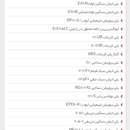
پلی اتیلن سنگین لوله EX6N
پلی اتیلن سنگین لوله مشکی EX6B
پلی پروپیلن شیمیایی (پودر) RP210G
اپوکسی رزین جامد محلول در زایلین E1X75LC
پلی کربنات 0710UR
پلی کربنات 0407UR
آلیاژ پلی کربنات ABS
پلی پروپیلن نساجی I110
پلی اتیلن سبک فیلم 3020F9
پلی اتیلن سبک خطی 235F6
پلی پروپیلن نساجی RG1102XL
پلی بوتادین رابر 1210S
پلی پروپیلن شیمیایی (پودر) EPD60R
پلی اتیلن سنگین تزریقی 60511
پلی اتیلن سنگین تزریقی 60507
پلی پروپیلن نساجی (پودر) HP510L