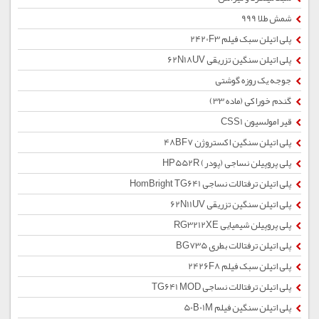
شمش طلا 999
پلی اتیلن سبک فیلم 2420F3
پلی اتیلن سنگین تزریقی 62N18UV
جوجه یک روزه گوشتی
گندم خوراکی (ماده 33)
قیر امولسیون CSS1
پلی اتیلن سنگین اکستروژن 48BF7
پلی پروپیلن نساجی (پودر) HP552R
پلی اتیلن ترفتالات نساجی HomBright TG641
پلی اتیلن سنگین تزریقی 62N11UV
پلی پروپیلن شیمیایی RG3212XE
پلی اتیلن ترفتالات بطری BG735
پلی اتیلن سبک فیلم 2426F8
پلی اتیلن ترفتالات نساجی TG641 MOD
پلی اتیلن سنگین فیلم 50B01M