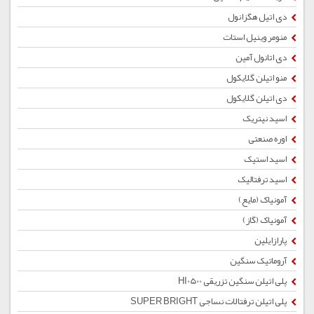
دی اتیل هگزانول
منومر وینیل استات
دی اتانول آمین
منو اتیلن گلایکول
دی اتیلن گلایکول
اسید نیتریک
اوره صنعتی
اسید استیک
اسید ترفتالیک
آمونیاک (مایع)
آمونیاک (گاز)
پارازایلین
آروماتیک سنگین
پلی اتیلن سنگین تزریقی HI0500
پلی اتیلن ترفتالات نساجی SUPER BRIGHT