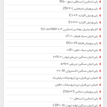
پلی استایرن انبساطی نسوز W500
پلی پروپیلن شیمیایی ZB440L
پلی وینیل کلراید E7044
پلی وینیل کلراید E6644
اکریلو نیتریل بوتادین استایرن SV0157NW2803
پلی اتیلن سبک فیلم LF0200
پلی پروپیلن فیلم RG1104K
پلی اتیلن سبک خطی 18B01
پلی اتیلن سنگین تزریقی(پودر) 62N07
پلی اتیلن سنگین تزریقی 52b18
پلی اتیلن سنگین اکستروژن 7700M
متیلن دی فنیل دی ایزوسیانات پلیمریک
متیلن دی فنیل دی ایزوسیانات خالص
پلی پروپیلن نساجی ZH564S
پلی استایرن انبساطی 100
پلی اتیلن سنگین لوله (پودر) CRP100N