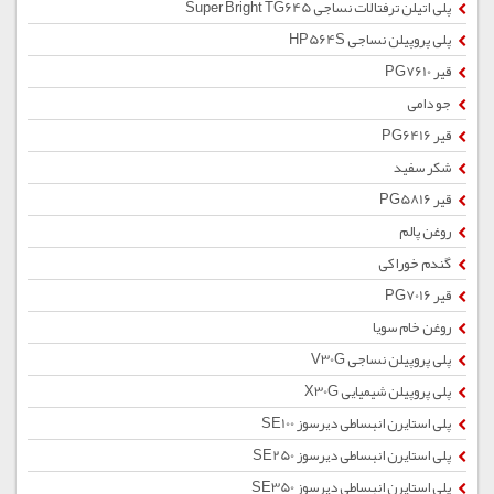
پلی اتیلن ترفتالات نساجی Super Bright TG645
پلی پروپیلن نساجی HP564S
قیر PG7610
جو دامی
قیر PG6416
شکر سفید
قیر PG5816
روغن پالم
گندم خوراکی
قیر PG7016
روغن خام سویا
پلی پروپیلن نساجی V30G
پلی پروپیلن شیمیایی X30G
پلی استایرن انبساطی دیرسوز SE100
پلی استایرن انبساطی دیرسوز SE250
پلی استایرن انبساطی دیرسوز SE350