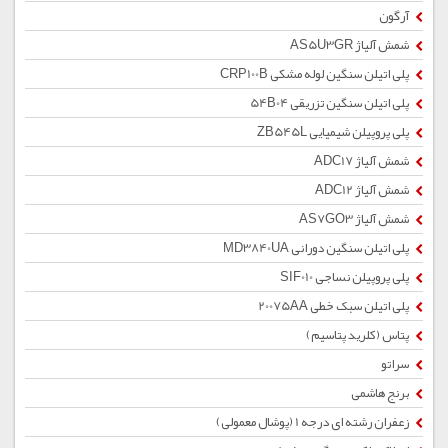
آرگون
شمش آلیاژ AS5U3GR
پلی اتیلن سنگین لوله مشکی CRP100B
پلی اتیلن سنگین تزریقی 54B04
پلی پروپیلن شیمیایی ZB545L
شمش آلیاژ ADC17
شمش آلیاژ ADC12
شمش آلیاژ AS7GO3
پلی اتیلن سنگین دورانی MD3840UA
پلی پروپیلن نساجی SIF010
پلی اتیلن سبک خطی 20075AA
پتاس (کلرید پتاسیم)
سراتو
برنج هاشمی
زعفران رشته ای درجه 1 (پوشال معمولی)