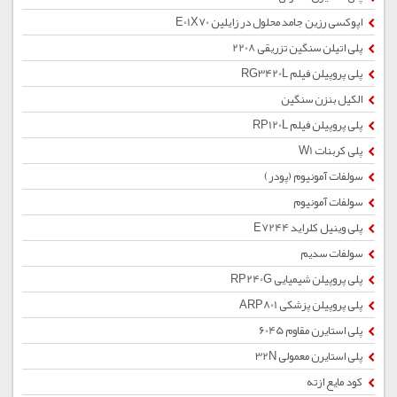
اپوکسی رزین جامد محلول در زایلین E01X70
پلی اتیلن سنگین تزریقی 2208
پلی پروپیلن فیلم RG3420L
الکیل بنزن سنگین
پلی پروپیلن فیلم RP120L
پلی کربنات W1
سولفات آمونیوم (پودر)
سولفات آمونیوم
پلی وینیل کلراید E7244
سولفات سدیم
پلی پروپیلن شیمیایی RP240G
پلی پروپیلن پزشکی ARP801
پلی استایرن مقاوم 6045
پلی استایرن معمولی 32N
کود مایع ازته