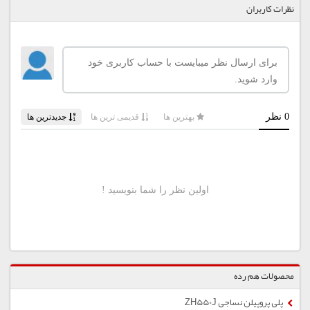
نظرات کاربران
محصولات هم رده
پلی پروپیلن نساجی ZH550J