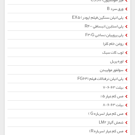
قیر امولسیون CSS1H
ورق سرد B
پلی اتیلن سنگین فیلم (پودر) EX5
پلی استایرن انبساطی R400
پلی پروپیلن نساجی F30G
روغن خام کلزا
لوب کات سبک
اوره پریل
سولفور مولیبدن
پلی اتیلن ترفتالات فیلم FG641
بیلت 6063-7
مس کم عیار 5%
بیلت 6063-8
مس کم عیار (سرباره G )
شمش آلیاژ LM2
مس کم عیار (سرباره R)