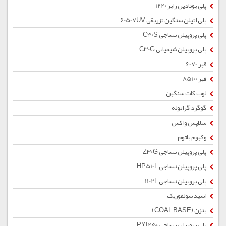
پلی بوتادین رابر 1220
پلی اتیلن سنگین تزریقی 60507UV
پلی پروپیلن نساجی C30S
پلی پروپیلن شیمیایی C30G
قیر 6070
قیر 85100
لوب کات سنگین
گوگرد گرانوله
سلاپس واکس
وکیوم باتوم
پلی پروپیلن نساجی Z30G
پلی پروپیلن نساجی HP510L
پلی پروپیلن نساجی 1102L
اسید سولفوریک
بنزن (COAL BASE)
پلی پروپیلن نساجی PYI250