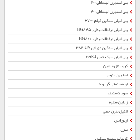
پلی استایرن انبساطی 200
پلی استایرن انبساطی 400
پلی اتیلن سنگین فیلم F7000
پلی اتیلن ترفتالات بطری BG845
پلی اتیلن ترفتالات بطری BG821
پلی اتیلن سنگین دورانی 3840UA
پلی اتیلن سبک خطی 0209KJ
کریستال ملامین
استایرن منومر
اوره صنعتی گرانوله
سود کاستیک
زایلین مخلوط
الکیل بنزن خطی
ارتوزایلن
بنزن
کربنات سدیم سنگین