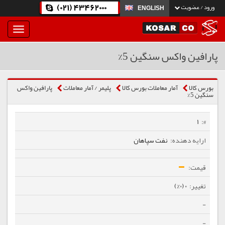
(021) 43462000
ورود / عضویت
ENGLISH
بار
و
بسته
پارافین واکس سنگین 5%
نمودن
فهرست
بورس کالا
آمار معاملات بورس کالا
پلیمر / آمار معاملات
پارافین واکس
سنگین 5%
1
نفت سپاهان
0 (0%)
-
-