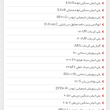
پلی اتیلن سنگین لوله EX6N
پلی اتیلن سنگین لوله مشکی EX6B
پلی پروپیلن شیمیایی (پودر) RP210G
اپوکسی رزین جامد محلول در زایلین E1X75LC
پلی کربنات 0710UR
پلی کربنات 0407UR
آلیاژ پلی کربنات ABS
پلی پروپیلن نساجی I110
پلی اتیلن سبک فیلم 3020F9
پلی اتیلن سبک خطی 235F6
پلی پروپیلن نساجی RG1102XL
پلی بوتادین رابر 1210S
پلی پروپیلن شیمیایی (پودر) EPD60R
پلی اتیلن سنگین تزریقی 60511
پلی اتیلن سنگین تزریقی 60507
پلی پروپیلن نساجی (پودر) HP510L