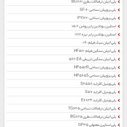
پلی اتیلن ترفتالات بطری BG781
پلی پروپیلن نساجی SF060
پلی پروپیلن نساجی PYI220
استایرن بوتادین رابر روشن 1502
استایرن بوتادین رابر تیره 1712
پلی اتیلن سبک فیلم 0190
پلی اتیلن سنگین فیلم HF5110
پلی اتیلن سنگین تزریقی 5620EA
پلی پروپیلن نساجی HP552R
پلی پروپیلن نساجی HP565S
پلی وینیل کلراید S6558
پلی وینیل کلراید S57
پلی وینیل کلراید E6834
پلی اتیلن ترفتالات نساجی TG645
پلی اتیلن ترفتالات بطری BG825
پلی استایرن معمولی GP35