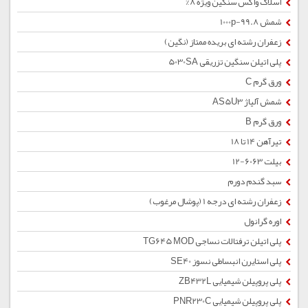
اسلاک واکس سنگین ویژه 8%
شمش 1000p-99.8
زعفران رشته ای بریده ممتاز (نگین)
پلی اتیلن سنگین تزریقی 5030SA
ورق گرم C
شمش آلیاژ AS5U3
ورق گرم B
تیرآهن 14 تا 18
بیلت 6063-12
سبد گندم دورم
زعفران رشته ای درجه 1 (پوشال مرغوب)
اوره گرانول
پلی اتیلن ترفتالات نساجی TG645 MOD
پلی استایرن انبساطی نسوز SE40
پلی پروپیلن شیمیایی ZB432L
پلی پروپیلن شیمیایی PNR230C