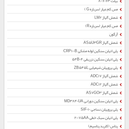
بیلت 6063-8
مس کم عیار (سرباره G )
شمش آلیاژ LM2
مس کم عیار (سرباره R)
آرگون
شمش آلیاژ AS5U3GR
پلی اتیلن سنگین لوله مشکی CRP100B
پلی اتیلن سنگین تزریقی 54B04
پلی پروپیلن شیمیایی ZB545L
شمش آلیاژ ADC17
شمش آلیاژ ADC12
شمش آلیاژ AS7GO3
پلی اتیلن سنگین دورانی MD3840UA
پلی پروپیلن نساجی SIF010
پلی اتیلن سبک خطی 20075AA
پتاس (کلرید پتاسیم)