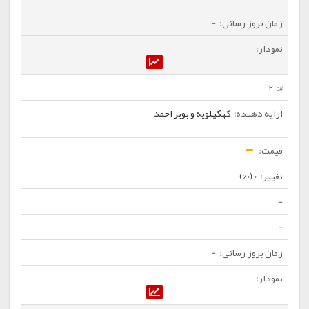
-
2
کهکیلویه و بویر احمد
0 (0%)
-
-
-