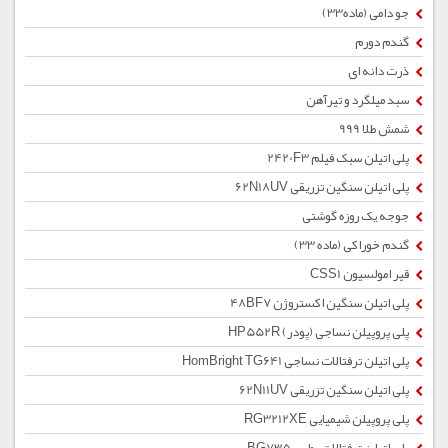
جو دامی (ماده33)
گندم دورم
ذرت دانه ای
سبد میلگرد و تیرآهن
شمش طلا 999
پلی اتیلن سبک فیلم 2420F3
پلی اتیلن سنگین تزریقی 62N18UV
جوجه یک روزه گوشتی
گندم خوراکی (ماده 33)
قیر امولسیون CSS1
پلی اتیلن سنگین اکستروژن 48BF7
پلی پروپیلن نساجی (پودر) HP552R
پلی اتیلن ترفتالات نساجی HomBright TG641
پلی اتیلن سنگین تزریقی 62N11UV
پلی پروپیلن شیمیایی RG3212XE