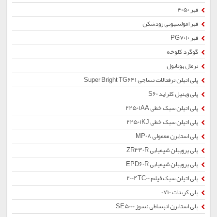
قیر 4050
قیر امولسیونی زودشکن
قیر PG7010
گوگرد کلوخه
نرمال بوتانول
پلی اتیلن ترفتالات نساجی Super Bright TG641
پلی وینیل کلراید S60
پلی اتیلن سبک خطی 22501AA
پلی اتیلن سبک خطی 22501KJ
پلی استایرن معمولی MP08
پلی پروپیلن شیمیایی ZR340R
پلی پروپیلن شیمیایی EPD60R
پلی اتیلن سبک فیلم 2004TC00
پلی کربنات 0710
پلی استایرن انبساطی نسوز SE5000