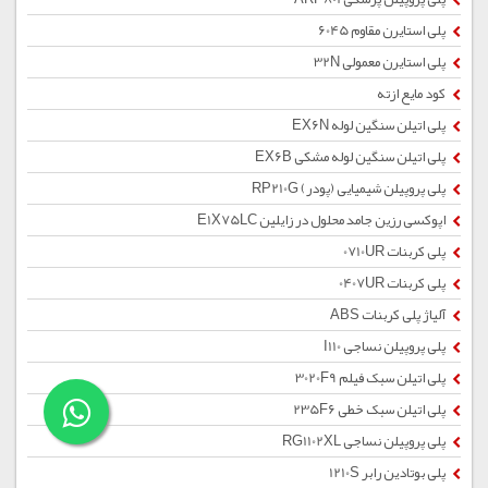
پلی استایرن مقاوم 6045
پلی استایرن معمولی 32N
کود مایع ازته
پلی اتیلن سنگین لوله EX6N
پلی اتیلن سنگین لوله مشکی EX6B
پلی پروپیلن شیمیایی (پودر) RP210G
اپوکسی رزین جامد محلول در زایلین E1X75LC
پلی کربنات 0710UR
پلی کربنات 0407UR
آلیاژ پلی کربنات ABS
پلی پروپیلن نساجی I110
پلی اتیلن سبک فیلم 3020F9
پلی اتیلن سبک خطی 235F6
پلی پروپیلن نساجی RG1102XL
پلی بوتادین رابر 1210S