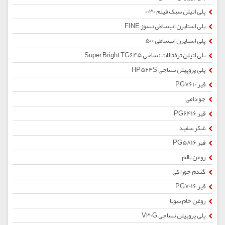
پلی اتیلن سبک فیلم 0030
پلی استایرن انبساطی نسوز FINE
پلی استایرن انبساطی 500
پلی اتیلن ترفتالات نساجی Super Bright TG645
پلی پروپیلن نساجی HP564S
قیر PG7610
جو دامی
قیر PG6416
شکر سفید
قیر PG5816
روغن پالم
گندم خوراکی
قیر PG7016
روغن خام سویا
پلی پروپیلن نساجی V30G