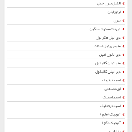
الکیل بنزن خطی
ارتوزایلن
بنزن
کربنات سدیم سنگین
دی اتیل هگزانول
منومر وینیل استات
دی اتانول آمین
منو اتیلن گلایکول
دی اتیلن گلایکول
اسید نیتریک
اوره صنعتی
اسید استیک
اسید ترفتالیک
آمونیاک (مایع)
آمونیاک (گاز)
پارازایلین