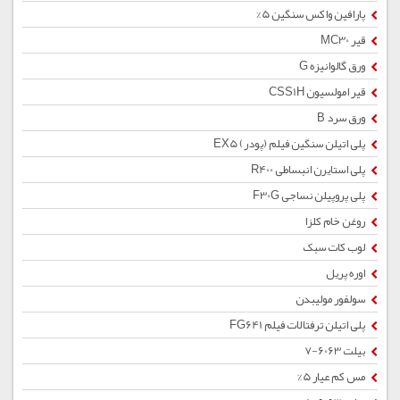
پارافین واکس سنگین 5%
قیر MC30
ورق گالوانیزه G
قیر امولسیون CSS1H
ورق سرد B
پلی اتیلن سنگین فیلم (پودر) EX5
پلی استایرن انبساطی R400
پلی پروپیلن نساجی F30G
روغن خام کلزا
لوب کات سبک
اوره پریل
سولفور مولیبدن
پلی اتیلن ترفتالات فیلم FG641
بیلت 6063-7
مس کم عیار 5%