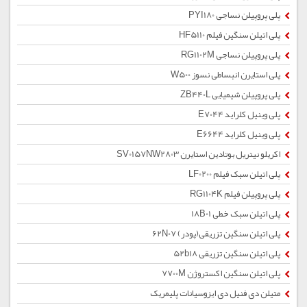
پلی پروپیلن نساجی PYI180
پلی اتیلن سنگین فیلم HF5110
پلی پروپیلن نساجی RG1102M
پلی استایرن انبساطی نسوز W500
پلی پروپیلن شیمیایی ZB440L
پلی وینیل کلراید E7044
پلی وینیل کلراید E6644
اکریلو نیتریل بوتادین استایرن SV0157NW2803
پلی اتیلن سبک فیلم LF0200
پلی پروپیلن فیلم RG1104K
پلی اتیلن سبک خطی 18B01
پلی اتیلن سنگین تزریقی(پودر) 62N07
پلی اتیلن سنگین تزریقی 52b18
پلی اتیلن سنگین اکستروژن 7700M
متیلن دی فنیل دی ایزوسیانات پلیمریک