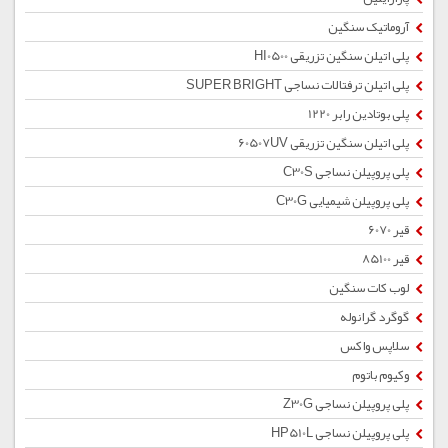
آروماتیک سنگین
پلی اتیلن سنگین تزریقی HI0500
پلی اتیلن ترفتالات نساجی SUPER BRIGHT
پلی بوتادین رابر 1220
پلی اتیلن سنگین تزریقی 60507UV
پلی پروپیلن نساجی C30S
پلی پروپیلن شیمیایی C30G
قیر 6070
قیر 85100
لوب کات سنگین
گوگرد گرانوله
سلاپس واکس
وکیوم باتوم
پلی پروپیلن نساجی Z30G
پلی پروپیلن نساجی HP510L