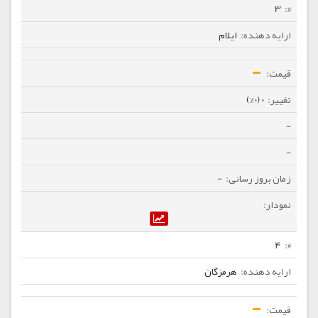
3
ایلام
0 (0%)
-
-
-
4
هرمزگان