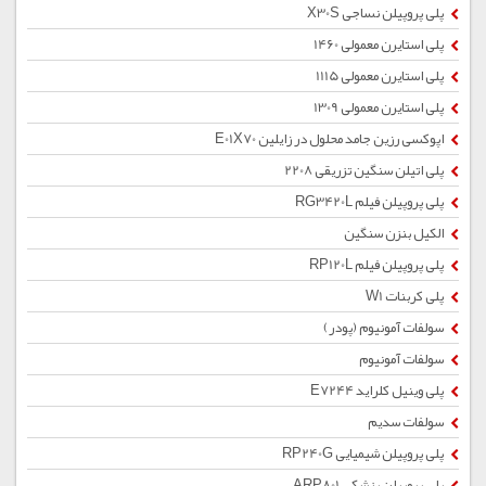
پلی پروپیلن نساجی X30S
پلی استایرن معمولی 1460
پلی استایرن معمولی 1115
پلی استایرن معمولی 1309
اپوکسی رزین جامد محلول در زایلین E01X70
پلی اتیلن سنگین تزریقی 2208
پلی پروپیلن فیلم RG3420L
الکیل بنزن سنگین
پلی پروپیلن فیلم RP120L
پلی کربنات W1
سولفات آمونیوم (پودر)
سولفات آمونیوم
پلی وینیل کلراید E7244
سولفات سدیم
پلی پروپیلن شیمیایی RP240G
پلی پروپیلن پزشکی ARP801