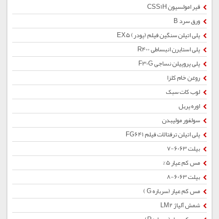
قیر امولسیون CSS1H
ورق سرد B
پلی اتیلن سنگین فیلم (پودر) EX5
پلی استایرن انبساطی R400
پلی پروپیلن نساجی F30G
روغن خام کلزا
لوب کات سبک
اوره پریل
سولفور مولیبدن
پلی اتیلن ترفتالات فیلم FG641
بیلت 6063-7
مس کم عیار 5%
بیلت 6063-8
مس کم عیار (سرباره G )
شمش آلیاژ LM2