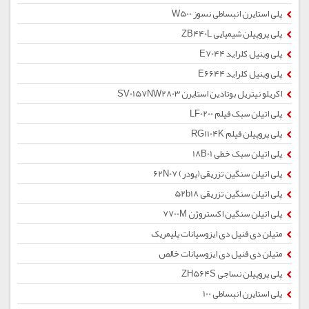
پلی استایرن انبساطی نسوز W500
پلی پروپیلن شیمیایی ZB440L
پلی وینیل کلراید E7044
پلی وینیل کلراید E6644
اکریلو نیتریل بوتادین استایرن SV0157NW2803
پلی اتیلن سبک فیلم LF0200
پلی پروپیلن فیلم RG1104K
پلی اتیلن سبک خطی 18B01
پلی اتیلن سنگین تزریقی(پودر) 62N07
پلی اتیلن سنگین تزریقی 52b18
پلی اتیلن سنگین اکستروژن 7700M
متیلن دی فنیل دی ایزوسیانات پلیمریک
متیلن دی فنیل دی ایزوسیانات خالص
پلی پروپیلن نساجی ZH564S
پلی استایرن انبساطی 100