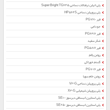
پلی اتیلن ترفتالات نساجی Super Bright TG645
پلی پروپیلن نساجی HP564S
قیر PG7610
جو دامی
قیر PG6416
شکر سفید
قیر PG5816
روغن پالم
گندم خوراکی
قیر PG7016
روغن خام سویا
پلی پروپیلن نساجی V30G
پلی پروپیلن شیمیایی X30G
پلی استایرن انبساطی دیرسوز SE100
پلی استایرن انبساطی دیرسوز SE250