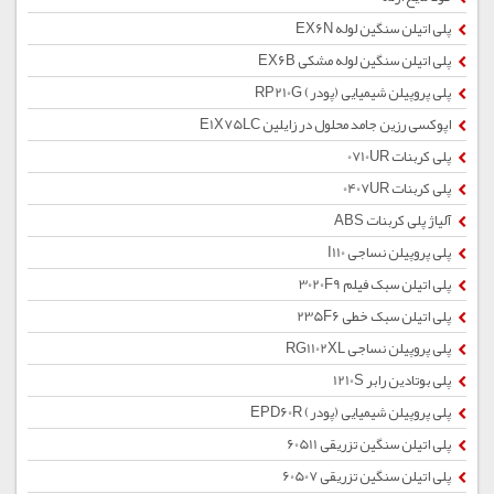
پلی اتیلن سنگین لوله EX6N
پلی اتیلن سنگین لوله مشکی EX6B
پلی پروپیلن شیمیایی (پودر) RP210G
اپوکسی رزین جامد محلول در زایلین E1X75LC
پلی کربنات 0710UR
پلی کربنات 0407UR
آلیاژ پلی کربنات ABS
پلی پروپیلن نساجی I110
پلی اتیلن سبک فیلم 3020F9
پلی اتیلن سبک خطی 235F6
پلی پروپیلن نساجی RG1102XL
پلی بوتادین رابر 1210S
پلی پروپیلن شیمیایی (پودر) EPD60R
پلی اتیلن سنگین تزریقی 60511
پلی اتیلن سنگین تزریقی 60507