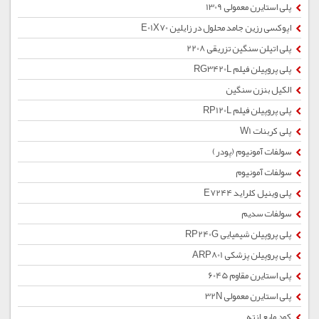
پلی استایرن معمولی 1309
اپوکسی رزین جامد محلول در زایلین E01X70
پلی اتیلن سنگین تزریقی 2208
پلی پروپیلن فیلم RG3420L
الکیل بنزن سنگین
پلی پروپیلن فیلم RP120L
پلی کربنات W1
سولفات آمونیوم (پودر)
سولفات آمونیوم
پلی وینیل کلراید E7244
سولفات سدیم
پلی پروپیلن شیمیایی RP240G
پلی پروپیلن پزشکی ARP801
پلی استایرن مقاوم 6045
پلی استایرن معمولی 32N
کود مایع ازته