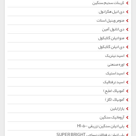
کربنات سدیم سنگین
دی اتیل هگزانول
منومر وینیل استات
دی اتانول آمین
منو اتیلن گلایکول
دی اتیلن گلایکول
اسید نیتریک
اوره صنعتی
اسید استیک
اسید ترفتالیک
آمونیاک (مایع)
آمونیاک (گاز)
پارازایلین
آروماتیک سنگین
پلی اتیلن سنگین تزریقی HI0500
پلی اتیلن ترفتالات نساجی SUPER BRIGHT