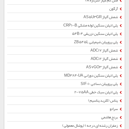
مس کم عیار (سرباره R)
آرگون
شمش آلیاژ AS5U3GR
پلی اتیلن سنگین لوله مشکی CRP100B
پلی اتیلن سنگین تزریقی 54B04
پلی پروپیلن شیمیایی ZB545L
شمش آلیاژ ADC17
شمش آلیاژ ADC12
شمش آلیاژ AS7GO3
پلی اتیلن سنگین دورانی MD3840UA
پلی پروپیلن نساجی SIF010
پلی اتیلن سبک خطی 20075AA
پتاس (کلرید پتاسیم)
سراتو
برنج هاشمی
زعفران رشته ای درجه 1 (پوشال معمولی)