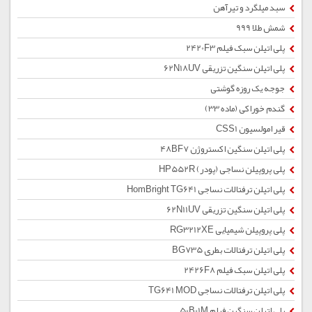
سبد میلگرد و تیرآهن
شمش طلا 999
پلی اتیلن سبک فیلم 2420F3
پلی اتیلن سنگین تزریقی 62N18UV
جوجه یک روزه گوشتی
گندم خوراکی (ماده 33)
قیر امولسیون CSS1
پلی اتیلن سنگین اکستروژن 48BF7
پلی پروپیلن نساجی (پودر) HP552R
پلی اتیلن ترفتالات نساجی HomBright TG641
پلی اتیلن سنگین تزریقی 62N11UV
پلی پروپیلن شیمیایی RG3212XE
پلی اتیلن ترفتالات بطری BG735
پلی اتیلن سبک فیلم 2426F8
پلی اتیلن ترفتالات نساجی TG641 MOD
پلی اتیلن سنگین فیلم 50B01M