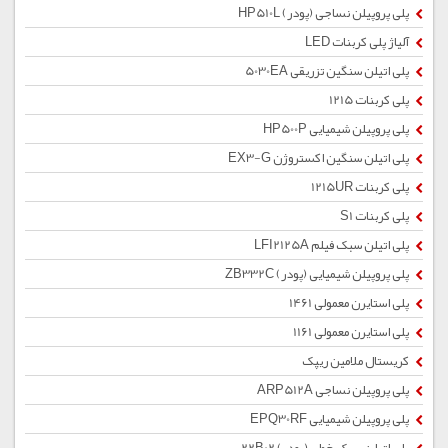
پلی پروپیلن نساجی (پودر) HP510L
آلیاژ پلی کربنات LED
پلی اتیلن سنگین تزریقی 5030EA
پلی کربنات 1215
پلی پروپیلن شیمیایی HP500P
پلی اتیلن سنگین اکستروژن EX3-G
پلی کربنات 1215UR
پلی کربنات S1
پلی اتیلن سبک فیلم LFI2125A
پلی پروپیلن شیمیایی (پودر) ZB332C
پلی استایرن معمولی 1461
پلی استایرن معمولی 1161
کریستال ملامین ریپک
پلی پروپیلن نساجی ARP512A
پلی پروپیلن شیمیایی EPQ30RF