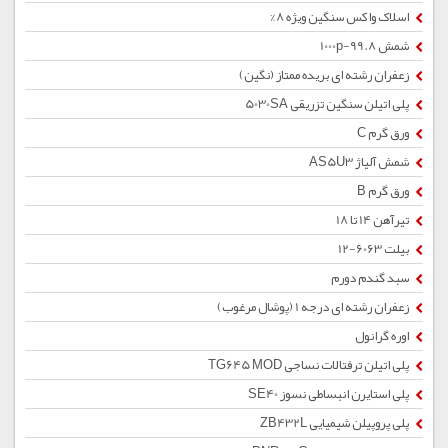
اسلاک واکس سنگین ویژه 8%
شمش 1000p-99.8
زعفران رشته ای بریده ممتاز (نگین)
پلی اتیلن سنگین تزریقی 5030SA
ورق گرم C
شمش آلیاژ AS5U3
ورق گرم B
تیرآهن 14 تا 18
بیلت 6063-12
سبد گندم دورم
زعفران رشته ای درجه 1 (پوشال مرغوب)
اوره گرانول
پلی اتیلن ترفتالات نساجی TG645 MOD
پلی استایرن انبساطی نسوز SE40
پلی پروپیلن شیمیایی ZB432L