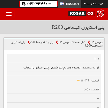
(021) 43462000
ورود / عضویت
ENGLISH
بار
و
بسته
پلی استایرن انبساطی R200
نمودن
فهرست
بورس کالا
آمار معاملات بورس کالا
پلیمر / آمار معاملات
پلی استایرن
انبساطی R200
1
توسعه صنایع پتروشیمی پلی استایرن انتخاب
120039
0 (0%)
-
-