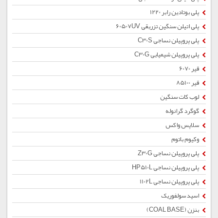
پلی بوتادین رابر 1220
پلی اتیلن سنگین تزریقی 60507UV
پلی پروپیلن نساجی C30S
پلی پروپیلن شیمیایی C30G
قیر 6070
قیر 85100
لوب کات سنگین
گوگرد گرانوله
سلاپس واکس
وکیوم باتوم
پلی پروپیلن نساجی Z30G
پلی پروپیلن نساجی HP510L
پلی پروپیلن نساجی 1102L
اسید سولفوریک
بنزن (COAL BASE)