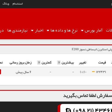
استخدام
وبلاگ
ات
آمار
بورس
نرخ ها
و داده ها
اخبار
نیازمندی ها
درب
لی استایرن انبساطی نسوز F200
قیمت
تغییر
بیشترین
?
کمترین
?
زمان بروز رسانی
نم
122431
0 (0%)
-
-
6 سال پیش
فارش لطفا تماس بگیرید
(+98 21) 43462