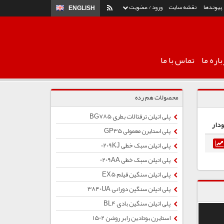
پیوندها
نقشه سایت
ورود / عضویت
ENGLISH
اره ما
تماس با ما
محصولات هم رده
پلی اتیلن ترفتالات بطری BG785
ودار
پلی استایرن معمولی GP35
پلی اتیلن سبک خطی 0209KJ
پلی اتیلن سبک خطی 0209AA
پلی اتیلن سنگین فیلم EX5
پلی اتیلن سنگین دورانی 3840UA
پلی اتیلن سنگین بادی BL4
استایرن بوتادین رابر روشن 1502