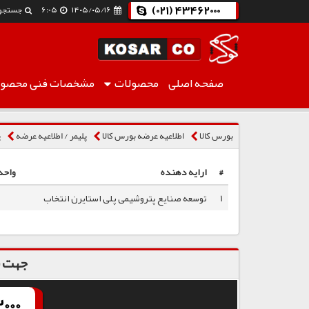
(021) 43462000
۱۴۰۵/۰۵/۱۶
6:05
جستجو
صفحه اصلی
محصولات
مشخصات فنی
محصول
پلی استایرن انبساطی نسوز F200
بورس کالا
اطلاعیه عرضه بورس کالا
پلیمر / اطلاعیه عرضه
پ
#
ارایه دهنده
واحد
1
توسعه صنایع پتروشیمی پلی استایرن انتخاب
جهت س
000