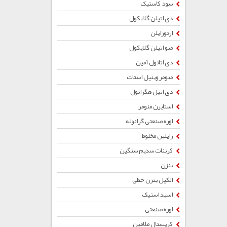
سود کاستیک
دی اتیلن گلایکول
ارتوزایلن
منو اتیلن گلایکول
دی اتانول آمین
منومر وینیل استات
دی اتیل هگزانول
استایرن منومر
اوره صنعتی گرانوله
زایلین مخلوط
کربنات سدیم سنگین
بنزن
الکیل بنزن خطی
اسید استیک
اوره صنعتی
کریستال ملامین