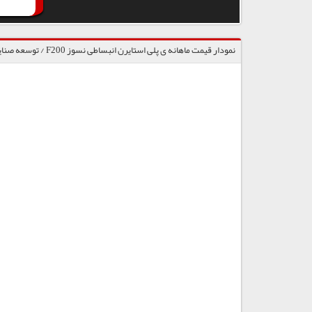
نمودار قیمت ماهانه ی پلی استایرن انبساطی نسوز F200 / توسعه صنایع پتروشیمی پلی استایرن انتخاب