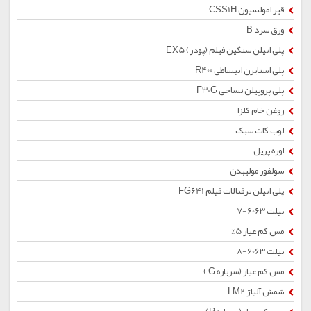
قیر امولسیون CSS1H
ورق سرد B
پلی اتیلن سنگین فیلم (پودر) EX5
پلی استایرن انبساطی R400
پلی پروپیلن نساجی F30G
روغن خام کلزا
لوب کات سبک
اوره پریل
سولفور مولیبدن
پلی اتیلن ترفتالات فیلم FG641
بیلت 6063-7
مس کم عیار 5%
بیلت 6063-8
مس کم عیار (سرباره G )
شمش آلیاژ LM2