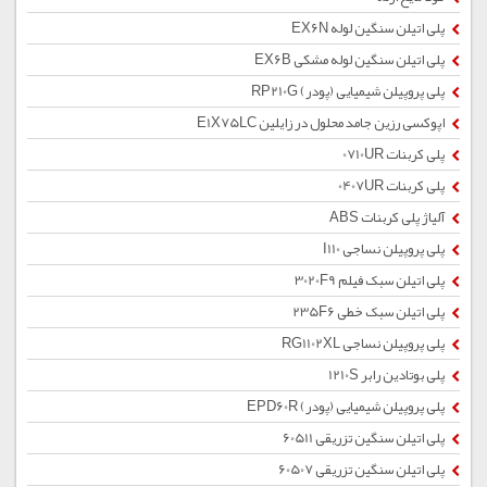
پلی اتیلن سنگین لوله EX6N
پلی اتیلن سنگین لوله مشکی EX6B
پلی پروپیلن شیمیایی (پودر) RP210G
اپوکسی رزین جامد محلول در زایلین E1X75LC
پلی کربنات 0710UR
پلی کربنات 0407UR
آلیاژ پلی کربنات ABS
پلی پروپیلن نساجی I110
پلی اتیلن سبک فیلم 3020F9
پلی اتیلن سبک خطی 235F6
پلی پروپیلن نساجی RG1102XL
پلی بوتادین رابر 1210S
پلی پروپیلن شیمیایی (پودر) EPD60R
پلی اتیلن سنگین تزریقی 60511
پلی اتیلن سنگین تزریقی 60507