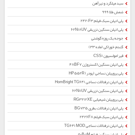
سبد میلگرد و تیرآهن
شمش طلا 999
پلی اتیلن سبک فیلم 2420F3
پلی اتیلن سنگین تزریقی 62N18UV
جوجه یک روزه گوشتی
گندم خوراکی (ماده 33)
قیر امولسیون CSS1
پلی اتیلن سنگین اکستروژن 48BF7
پلی پروپیلن نساجی (پودر) HP552R
پلی اتیلن ترفتالات نساجی HomBright TG641
پلی اتیلن سنگین تزریقی 62N11UV
پلی پروپیلن شیمیایی RG3212XE
پلی اتیلن ترفتالات بطری BG735
پلی اتیلن سبک فیلم 2426F8
پلی اتیلن ترفتالات نساجی TG641 MOD
پلی اتیلن سنگین فیلم 50B01M