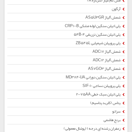
مس کم عیار (سرباره R)
آرگون
شمش آلیاژ AS5U3GR
پلی اتیلن سنگین لوله مشکی CRP100B
پلی اتیلن سنگین تزریقی 54B04
پلی پروپیلن شیمیایی ZB545L
شمش آلیاژ ADC17
شمش آلیاژ ADC12
شمش آلیاژ AS7GO3
پلی اتیلن سنگین دورانی MD3840UA
پلی پروپیلن نساجی SIF010
پلی اتیلن سبک خطی 20075AA
پتاس (کلرید پتاسیم)
سراتو
برنج هاشمی
زعفران رشته ای درجه 1 (پوشال معمولی)