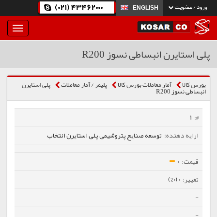
(021) 43462000
ورود / عضویت
ENGLISH
بار
و
بسته
پلی استایرن انبساطی نسوز R200
نمودن
فهرست
بورس کالا
آمار معاملات بورس کالا
پلیمر / آمار معاملات
پلی استایرن
انبساطی نسوز R200
1
توسعه صنایع پتروشیمی پلی استایرن انتخاب
0
0 (0%)
-
-