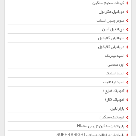
کربنات سدیم سنگین
دی اتیل هگزانول
منومر وینیل استات
دی اتانول آمین
منو اتیلن گلایکول
دی اتیلن گلایکول
اسید نیتریک
اوره صنعتی
اسید استیک
اسید ترفتالیک
آمونیاک (مایع)
آمونیاک (گاز)
پارازایلین
آروماتیک سنگین
پلی اتیلن سنگین تزریقی HI0500
پلی اتیلن ترفتالات نساجی SUPER BRIGHT