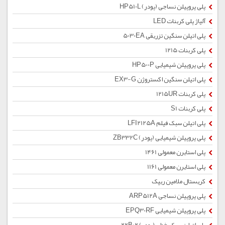
پلی پروپیلن نساجی (پودر) HP510L
آلیاژ پلی کربنات LED
پلی اتیلن سنگین تزریقی 5030EA
پلی کربنات 1215
پلی پروپیلن شیمیایی HP500P
پلی اتیلن سنگین اکستروژن EX3-G
پلی کربنات 1215UR
پلی کربنات S1
پلی اتیلن سبک فیلم LFI2125A
پلی پروپیلن شیمیایی (پودر) ZB332C
پلی استایرن معمولی 1461
پلی استایرن معمولی 1161
کریستال ملامین ریپک
پلی پروپیلن نساجی ARP512A
پلی پروپیلن شیمیایی EPQ30RF