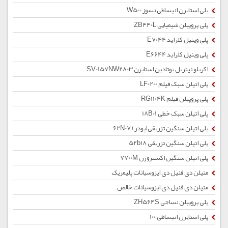
پلی استایرن انبساطی نسوز W500
پلی پروپیلن شیمیایی ZB440L
پلی وینیل کلراید E7044
پلی وینیل کلراید E6644
اکریلو نیتریل بوتادین استایرن SV0157NW2803
پلی اتیلن سبک فیلم LF0200
پلی پروپیلن فیلم RG1104K
پلی اتیلن سبک خطی 18B01
پلی اتیلن سنگین تزریقی(پودر) 62N07
پلی اتیلن سنگین تزریقی 52b18
پلی اتیلن سنگین اکستروژن 7700M
متیلن دی فنیل دی ایزوسیانات پلیمریک
متیلن دی فنیل دی ایزوسیانات خالص
پلی پروپیلن نساجی ZH564S
پلی استایرن انبساطی 100