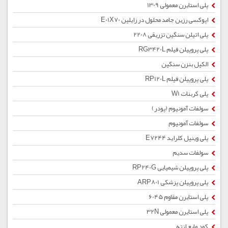
پلی استایرن معمولی 1309
اپوکسی رزین جامد محلول در زایلین E01X70
پلی اتیلن سنگین تزریقی 2208
پلی پروپیلن فیلم RG3420L
الکیل بنزن سنگین
پلی پروپیلن فیلم RP120L
پلی کربنات W1
سولفات آمونیوم (پودر)
سولفات آمونیوم
پلی وینیل کلراید E7244
سولفات سدیم
پلی پروپیلن شیمیایی RP240G
پلی پروپیلن پزشکی ARP801
پلی استایرن مقاوم 6045
پلی استایرن معمولی 32N
کود مایع ازته