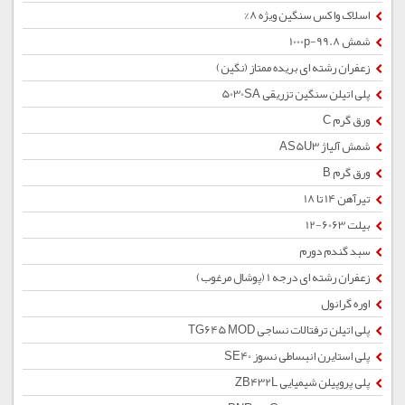
اسلاک واکس سنگین ویژه 8%
شمش 1000p-99.8
زعفران رشته ای بریده ممتاز (نگین)
پلی اتیلن سنگین تزریقی 5030SA
ورق گرم C
شمش آلیاژ AS5U3
ورق گرم B
تیرآهن 14 تا 18
بیلت 6063-12
سبد گندم دورم
زعفران رشته ای درجه 1 (پوشال مرغوب)
اوره گرانول
پلی اتیلن ترفتالات نساجی TG645 MOD
پلی استایرن انبساطی نسوز SE40
پلی پروپیلن شیمیایی ZB432L