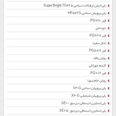
پلی اتیلن ترفتالات نساجی Super Bright TG645
پلی پروپیلن نساجی HP564S
قیر PG7610
جو دامی
قیر PG6416
شکر سفید
قیر PG5816
روغن پالم
گندم خوراکی
قیر PG7016
روغن خام سویا
پلی پروپیلن نساجی V30G
پلی پروپیلن شیمیایی X30G
پلی استایرن انبساطی دیرسوز SE100
پلی استایرن انبساطی دیرسوز SE250