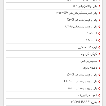
پلی بوتادین رابر 1220
پلی اتیلن سنگین تزریقی 60507UV
پلی پروپیلن نساجی C30S
پلی پروپیلن شیمیایی C30G
قیر 6070
قیر 85100
لوب کات سنگین
گوگرد گرانوله
سلاپس واکس
وکیوم باتوم
پلی پروپیلن نساجی Z30G
پلی پروپیلن نساجی HP510L
پلی پروپیلن نساجی 1102L
اسید سولفوریک
بنزن (COAL BASE)