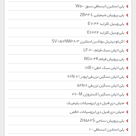
پلی استایرن انبساطی نسوز W500
پلی پروپیلن شیمیایی ZB440L
پلی وینیل کلراید E7044
پلی وینیل کلراید E6644
اکریلو نیتریل بوتادین استایرن SV0157NW2803
پلی اتیلن سبک فیلم LF0200
پلی پروپیلن فیلم RG1104K
پلی اتیلن سبک خطی 18B01
پلی اتیلن سنگین تزریقی(پودر) 62N07
پلی اتیلن سنگین تزریقی 52b18
پلی اتیلن سنگین اکستروژن 7700M
متیلن دی فنیل دی ایزوسیانات پلیمریک
متیلن دی فنیل دی ایزوسیانات خالص
پلی پروپیلن نساجی ZH564S
پلی استایرن انبساطی 100