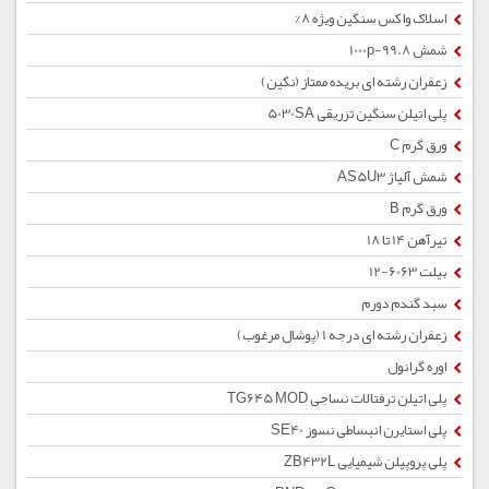
اسلاک واکس سنگین ویژه 8%
شمش 1000p-99.8
زعفران رشته ای بریده ممتاز (نگین)
پلی اتیلن سنگین تزریقی 5030SA
ورق گرم C
شمش آلیاژ AS5U3
ورق گرم B
تیرآهن 14 تا 18
بیلت 6063-12
سبد گندم دورم
زعفران رشته ای درجه 1 (پوشال مرغوب)
اوره گرانول
پلی اتیلن ترفتالات نساجی TG645 MOD
پلی استایرن انبساطی نسوز SE40
پلی پروپیلن شیمیایی ZB432L