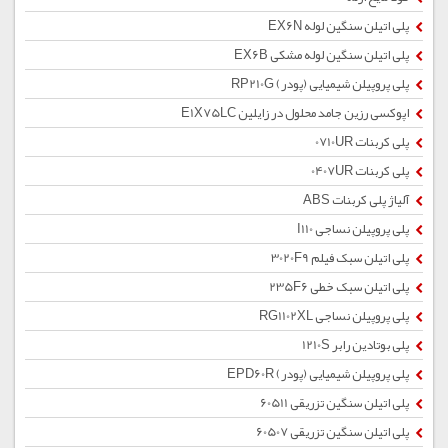
پلی اتیلن سنگین لوله EX6N
پلی اتیلن سنگین لوله مشکی EX6B
پلی پروپیلن شیمیایی (پودر) RP210G
اپوکسی رزین جامد محلول در زایلین E1X75LC
پلی کربنات 0710UR
پلی کربنات 0407UR
آلیاژ پلی کربنات ABS
پلی پروپیلن نساجی I110
پلی اتیلن سبک فیلم 3020F9
پلی اتیلن سبک خطی 235F6
پلی پروپیلن نساجی RG1102XL
پلی بوتادین رابر 1210S
پلی پروپیلن شیمیایی (پودر) EPD60R
پلی اتیلن سنگین تزریقی 60511
پلی اتیلن سنگین تزریقی 60507