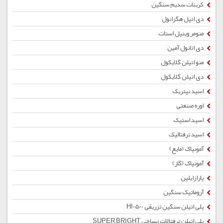
کربنات سدیم سنگین
دی اتیل هگزانول
منومر وینیل استات
دی اتانول آمین
منو اتیلن گلایکول
دی اتیلن گلایکول
اسید نیتریک
اوره صنعتی
اسید استیک
اسید ترفتالیک
آمونیاک (مایع)
آمونیاک (گاز)
پارازایلین
آروماتیک سنگین
پلی اتیلن سنگین تزریقی HI0500
پلی اتیلن ترفتالات نساجی SUPER BRIGHT