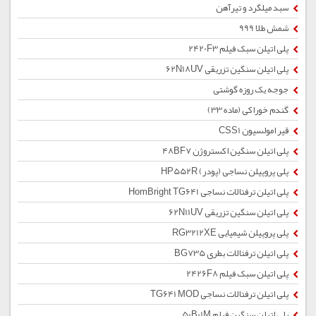
سبد میلگرد و تیرآهن
شمش طلا 999
پلی اتیلن سبک فیلم 2420F3
پلی اتیلن سنگین تزریقی 62N18UV
جوجه یک روزه گوشتی
گندم خوراکی (ماده 33)
قیر امولسیون CSS1
پلی اتیلن سنگین اکستروژن 48BF7
پلی پروپیلن نساجی (پودر) HP552R
پلی اتیلن ترفتالات نساجی HomBright TG641
پلی اتیلن سنگین تزریقی 62N11UV
پلی پروپیلن شیمیایی RG3212XE
پلی اتیلن ترفتالات بطری BG735
پلی اتیلن سبک فیلم 2426F8
پلی اتیلن ترفتالات نساجی TG641 MOD
پلی اتیلن سنگین فیلم 50B01M