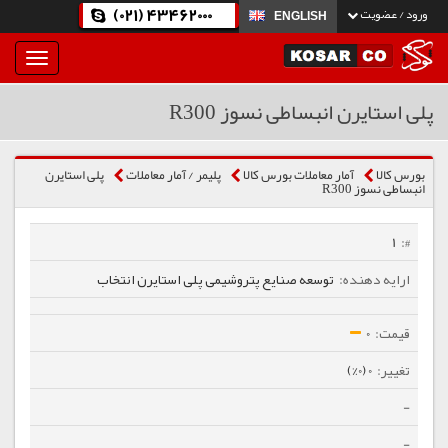
(021) 43462000
ورود / عضویت
ENGLISH
بار
و
بسته
پلی استایرن انبساطی نسوز R300
نمودن
فهرست
بورس کالا
آمار معاملات بورس کالا
پلیمر / آمار معاملات
پلی استایرن
انبساطی نسوز R300
1
توسعه صنایع پتروشیمی پلی استایرن انتخاب
0
0 (0%)
-
-