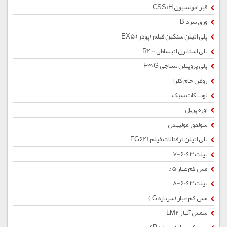
قیر امولسیون CSS1H
ورق سرد B
پلی اتیلن سنگین فیلم (پودر) EX5
پلی استایرن انبساطی R400
پلی پروپیلن نساجی F30G
روغن خام کلزا
لوب کات سبک
اوره پریل
سولفور مولیبدن
پلی اتیلن ترفتالات فیلم FG641
بیلت 6063-7
مس کم عیار 5%
بیلت 6063-8
مس کم عیار (سرباره G )
شمش آلیاژ LM2