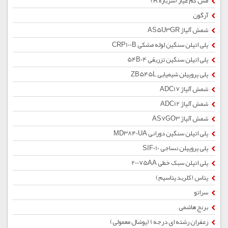
مس کم عیار (سرباره R)
آرگون
شمش آلیاژ AS5U3GR
پلی اتیلن سنگین لوله مشکی CRP100B
پلی اتیلن سنگین تزریقی 54B04
پلی پروپیلن شیمیایی ZB545L
شمش آلیاژ ADC17
شمش آلیاژ ADC12
شمش آلیاژ AS7GO3
پلی اتیلن سنگین دورانی MD3840UA
پلی پروپیلن نساجی SIF010
پلی اتیلن سبک خطی 20075AA
پتاس (کلرید پتاسیم)
سراتو
برنج هاشمی
زعفران رشته ای درجه 1 (پوشال معمولی)