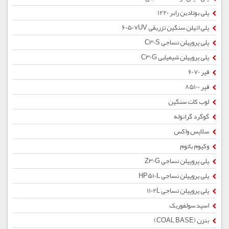
پلی بوتادین رابر 1220
پلی اتیلن سنگین تزریقی 60507UV
پلی پروپیلن نساجی C30S
پلی پروپیلن شیمیایی C30G
قیر 6070
قیر 85100
لوب کات سنگین
گوگرد گرانوله
سلاپس واکس
وکیوم باتوم
پلی پروپیلن نساجی Z30G
پلی پروپیلن نساجی HP510L
پلی پروپیلن نساجی 1102L
اسید سولفوریک
بنزن (COAL BASE)