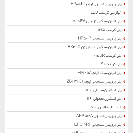
پلی پروپیلن نساجی (پودر) HP510L
آلیاژ پلی کربنات LED
پلی اتیلن سنگین تزریقی 5030EA
پلی کربنات 1215
پلی پروپیلن شیمیایی HP500P
پلی اتیلن سنگین اکستروژن EX3-G
پلی کربنات 1215UR
پلی کربنات S1
پلی اتیلن سبک فیلم LFI2125A
پلی پروپیلن شیمیایی (پودر) ZB332C
پلی استایرن معمولی 1461
پلی استایرن معمولی 1161
کریستال ملامین ریپک
پلی پروپیلن نساجی ARP512A
پلی پروپیلن شیمیایی EPQ30RF