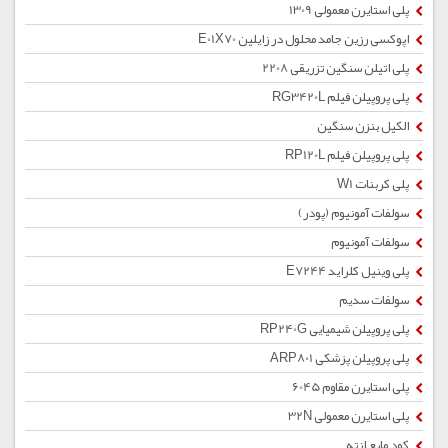
پلی استایرن معمولی 1309
اپوکسی رزین جامد محلول در زایلین E01X70
پلی اتیلن سنگین تزریقی 2208
پلی پروپیلن فیلم RG3420L
الکیل بنزن سنگین
پلی پروپیلن فیلم RP120L
پلی کربنات W1
سولفات آمونیوم (پودر)
سولفات آمونیوم
پلی وینیل کلراید E7244
سولفات سدیم
پلی پروپیلن شیمیایی RP240G
پلی پروپیلن پزشکی ARP801
پلی استایرن مقاوم 6045
پلی استایرن معمولی 32N
کود مایع ازته