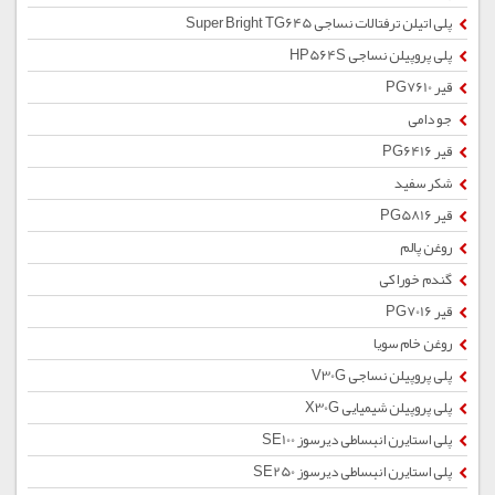
پلی اتیلن ترفتالات نساجی Super Bright TG645
پلی پروپیلن نساجی HP564S
قیر PG7610
جو دامی
قیر PG6416
شکر سفید
قیر PG5816
روغن پالم
گندم خوراکی
قیر PG7016
روغن خام سویا
پلی پروپیلن نساجی V30G
پلی پروپیلن شیمیایی X30G
پلی استایرن انبساطی دیرسوز SE100
پلی استایرن انبساطی دیرسوز SE250