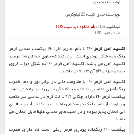
تولید کننده: چین
نوع بسته بندی: کیسه 25 کیلوگرمی
دیتاشیت TDS:
دانلود دیتاشیت TDS
تعداد دانلود :1152
اکسید آهن قرمز 190
با نام تجاری اخرا 190 پیگمنت معدنی قرمز
رنگ و به شکل پودری است. این رنگدانه حاوی حداقل 95 درصد
اکسید آهن می باشد. اکسید آهن قرمز 190 به شکل ذرات کروی
بوده و میزان pH آن 3 تا 7 می باشد.
اکسید آهن قرمز 190 با مقاومت عالی در برابر نور و دما، قدرت
رنگ آمیزی مناسبی داشته و پراکندگی خوبی را نیز ارائه می دهد.
پیگمنت قرمز 190 دارای چگالی 4.9 تا 5.1 گرم در سانتی متر مکعب
و رطوبت آن تقریباً یک درصد می باشد. اخرا 190 در آب و حلالهای
آلی انحلال پذیر نبوده و در اسیدهای معدنی غلیظ قابل انحلال می
باشد.
پیگمنت 190 رنگدانه پودری قرمز رنگی است که دارای قدرت