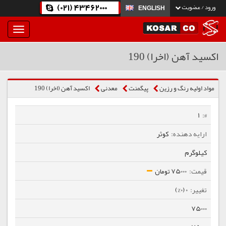
(021) 43462000
ورود / عضویت
ENGLISH
بار
و
بسته
اکسید آهن (اخرا) 190
نمودن
فهرست
مواد اولیه رنگ و رزین
پیگمنت
معدنی
اکسید آهن (اخرا) 190
1
کوثر
کیلوگرم
75000 تومان
0 (0%)
75000