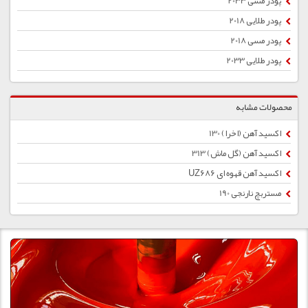
پودر مسی 2033
پودر طلایی 2018
پودر مسی 2018
پودر طلایی 2033
محصولات مشابه
اکسید آهن (اخرا) 130
اکسید آهن (گل ماش) 313
اکسید آهن قهوه ای UZ686
مستربچ نارنجی 190