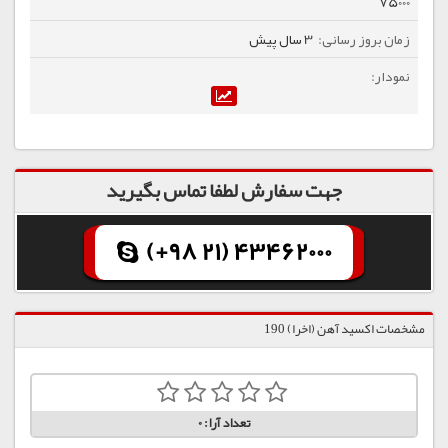
75000
3 سال پیش
جهت سفارش لطفا تماس بگیرید
(+98 21) 43462000
مشخصات اکسید آهن (اخرا) 190
تعداد آرا:
0