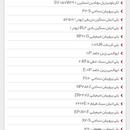
اکریلونیتریل بوتادین استایرن SV0157W2901
پلی پروپیلن نساجی F30S
پلی اتیلن سنگین تزریقی (پودر) 52518
پلی اتیلن سنگین بادی BL3 (پودر)
پلی پروپیلن شیمیایی RP210G
پلی کربنات 1012UR
اپوکسی رزین جامد 011P
پلی اتیلن سبک خطی 20BF5
اپوکسی رزین جامد E011P
پلی پروپیلن نساجی FI160
پلی پروپیلن نساجی HP456J
پلی پروپیلن شیمیایی ZR348U
پلی اتیلن سبک فیلم 2426E02
پلی پروپیلن شیمیایی EP1X30F
پلی پروپیلن نساجی X30S
پلی استایرن معمولی 1460