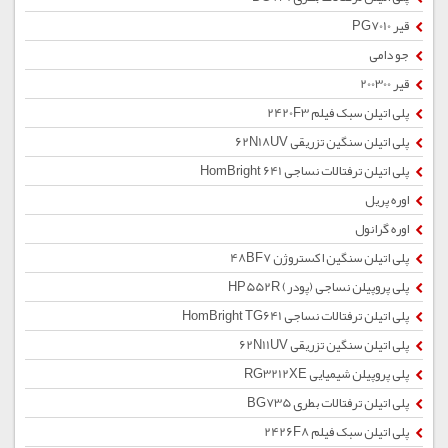
قیر PG7010
جو دامی
قیر 200300
پلی اتیلن سبک فیلم 2420F3
پلی اتیلن سنگین تزریقی 62N18UV
پلی اتیلن ترفتالات نساجی HomBright 641
اوره پریل
اوره گرانول
پلی اتیلن سنگین اکستروژن 48BF7
پلی پروپیلن نساجی (پودر) HP552R
پلی اتیلن ترفتالات نساجی HomBright TG641
پلی اتیلن سنگین تزریقی 62N11UV
پلی پروپیلن شیمیایی RG3212XE
پلی اتیلن ترفتالات بطری BG735
پلی اتیلن سبک فیلم 2426F8