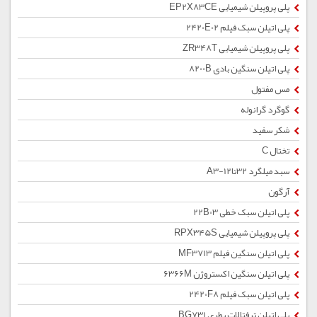
پلی پروپیلن شیمیایی EP2X83CE
پلی اتیلن سبک فیلم 2420E02
پلی پروپیلن شیمیایی ZR348T
پلی اتیلن سنگین بادی 8200B
مس مفتول
گوگرد گرانوله
شکر سفید
تختال C
سبد میلگرد 32تا12-A3
آرگون
پلی اتیلن سبک خطی 22B03
پلی پروپیلن شیمیایی RPX345S
پلی اتیلن سنگین فیلم MF3713
پلی اتیلن سنگین اکستروژن 6366M
پلی اتیلن سبک فیلم 2420F8
پلی اتیلن ترفتالات بطری BG731