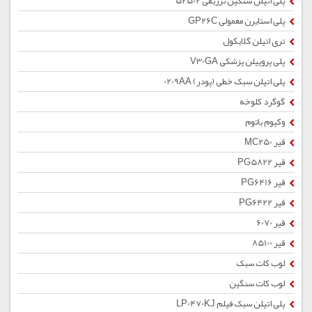
پلی اتیلن سنگین تزریقی 52502
پلی استایرن معمولی GP26C
تری اتیلن گلایکول
پلی پروپیلن پزشکی V30GA
پلی اتیلن سبک خطی (پودر) 0209AA
گوگرد کلوخه
وکیوم باتوم
قیر MC250
قیر PG5822
قیر PG6416
قیر PG6422
قیر 6070
قیر 85100
لوب کات سبک
لوب کات سنگین
پلی اتیلن سبک فیلم LP0470KJ