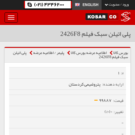
(021) 43462000
ورود / عضویت
ENGLISH
بار
و
بسته
پلی اتیلن سبک فیلم 2426F8
نمودن
فهرست
بورس کالا
اطلاعیه عرضه بورس کالا
پلیمر / اطلاعیه عرضه
پلی اتیلن
سبک فیلم 2426F8
1
پتروشیمی کردستان
99887
0 (0%)
-
-