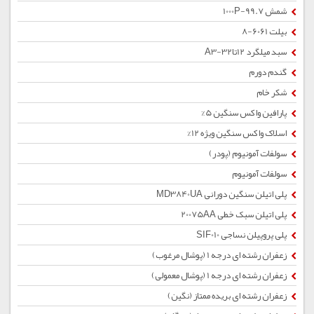
شمش 1000P-99.7
بیلت 6061-8
سبد میلگرد 12تا32-A3
گندم دورم
شکر خام
پارافین واکس سنگین 5%
اسلاک واکس سنگین ویژه 12%
سولفات آمونیوم (پودر)
سولفات آمونیوم
پلی اتیلن سنگین دورانی MD3840UA
پلی اتیلن سبک خطی 20075AA
پلی پروپیلن نساجی SIF010
زعفران رشته ای درجه 1 (پوشال مرغوب)
زعفران رشته ای درجه 1 (پوشال معمولی)
زعفران رشته ای بریده ممتاز (نگین)