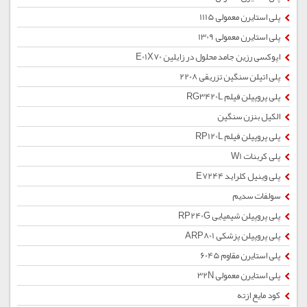
پلی استایرن معمولی 1115
پلی استایرن معمولی 1309
اپوکسی رزین جامد محلول در زایلین E01X70
پلی اتیلن سنگین تزریقی 2208
پلی پروپیلن فیلم RG3420L
الکیل بنزن سنگین
پلی پروپیلن فیلم RP120L
پلی کربنات W1
پلی وینیل کلراید E7244
سولفات سدیم
پلی پروپیلن شیمیایی RP240G
پلی پروپیلن پزشکی ARP801
پلی استایرن مقاوم 6045
پلی استایرن معمولی 32N
کود مایع ازته