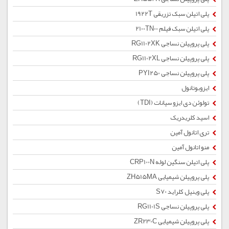
پلی اتیلن سبک تزریقی 1922T
پلی اتیلن سبک فیلم 2100TN00
پلی پروپیلن نساجی RG1102XK
پلی پروپیلن نساجی RG1102XL
پلی پروپیلن نساجی PYI250
ایزوبوتانول
تولوئن دی ایزو سیانات (TDI)
اسید کلریدریک
تری اتانول آمین
منو اتانول آمین
پلی اتیلن سنگین لوله CRP100N
پلی پروپیلن شیمیایی ZH515MA
پلی وینیل کلراید S70
پلی پروپیلن نساجی RG1101S
پلی پروپیلن شیمیایی ZR230C