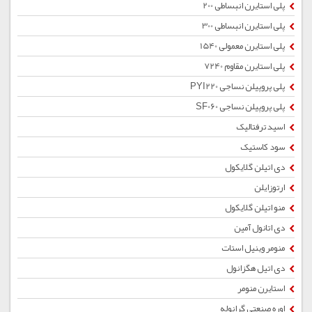
پلی استایرن انبساطی 200
پلی استایرن انبساطی 300
پلی استایرن معمولی 1540
پلی استایرن مقاوم 7240
پلی پروپیلن نساجی PYI220
پلی پروپیلن نساجی SF060
اسید ترفتالیک
سود کاستیک
دی اتیلن گلایکول
ارتوزایلن
منو اتیلن گلایکول
دی اتانول آمین
منومر وینیل استات
دی اتیل هگزانول
استایرن منومر
اوره صنعتی گرانوله