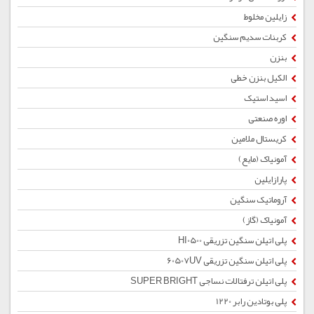
زایلین مخلوط
کربنات سدیم سنگین
بنزن
الکیل بنزن خطی
اسید استیک
اوره صنعتی
کریستال ملامین
آمونیاک (مایع)
پارازایلین
آروماتیک سنگین
آمونیاک (گاز)
پلی اتیلن سنگین تزریقی HI0500
پلی اتیلن سنگین تزریقی 60507UV
پلی اتیلن ترفتالات نساجی SUPER BRIGHT
پلی بوتادین رابر 1220