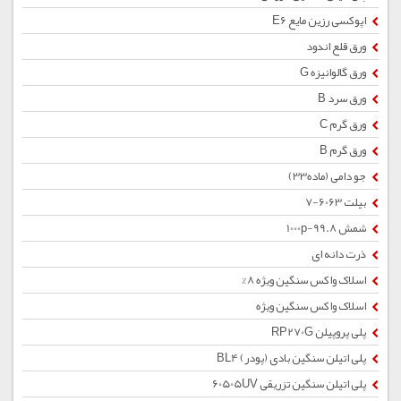
اپوکسی رزین مایع E6
ورق قلع اندود
ورق گالوانیزه G
ورق سرد B
ورق گرم C
ورق گرم B
جو دامی (ماده33)
بیلت 6063-7
شمش 1000p-99.8
ذرت دانه ای
اسلاک واکس سنگین ویژه 8%
اسلاک واکس سنگین ویژه
پلی پروپیلن RP270G
پلی اتیلن سنگین بادی (پودر) BL4
پلی اتیلن سنگین تزریقی 60505UV