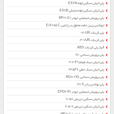
پلی اتیلن سنگین لوله EX6N
پلی اتیلن سنگین لوله مشکی EX6B
پلی پروپیلن شیمیایی (پودر) RP210G
اپوکسی رزین جامد محلول در زایلین E1X75LC
پلی کربنات 0710UR
پلی کربنات 0407UR
آلیاژ پلی کربنات ABS
پلی پروپیلن نساجی I110
پلی اتیلن سبک فیلم 3020F9
پلی اتیلن سبک خطی 235F6
پلی پروپیلن نساجی RG1102XL
پلی بوتادین رابر 1210S
پلی پروپیلن شیمیایی (پودر) EPD60R
پلی اتیلن سنگین تزریقی 60511
پلی اتیلن سنگین تزریقی 60507
پلی پروپیلن نساجی (پودر) HP510L