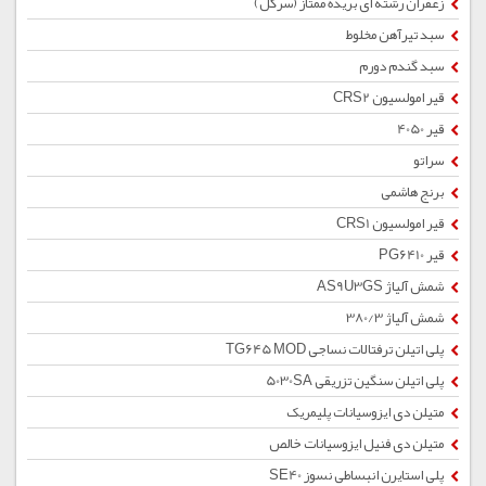
زعفران رشته ای بریده ممتاز (سرگل)
سبد تیرآهن مخلوط
سبد گندم دورم
قیر امولسیون CRS2
قیر 4050
سراتو
برنج هاشمی
قیر امولسیون CRS1
قیر PG6410
شمش آلیاژ AS9U3GS
شمش آلیاژ 380/3
پلی اتیلن ترفتالات نساجی TG645 MOD
پلی اتیلن سنگین تزریقی 5030SA
متیلن دی ایزوسیانات پلیمریک
متیلن دی فنیل ایزوسیانات خالص
پلی استایرن انبساطی نسوز SE40