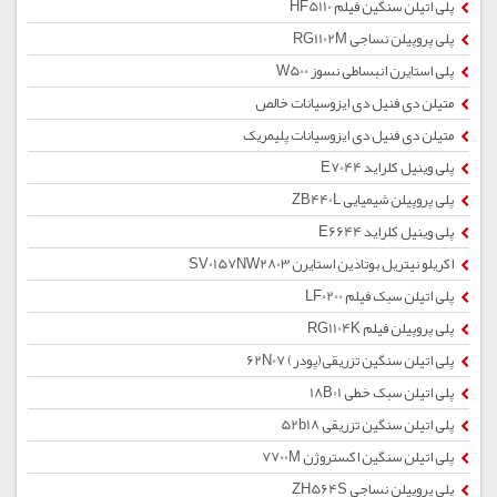
پلی اتیلن سنگین فیلم HF5110
پلی پروپیلن نساجی RG1102M
پلی استایرن انبساطی نسوز W500
متیلن دی فنیل دی ایزوسیانات خالص
متیلن دی فنیل دی ایزوسیانات پلیمریک
پلی وینیل کلراید E7044
پلی پروپیلن شیمیایی ZB440L
پلی وینیل کلراید E6644
اکریلو نیتریل بوتادین استایرن SV0157NW2803
پلی اتیلن سبک فیلم LF0200
پلی پروپیلن فیلم RG1104K
پلی اتیلن سنگین تزریقی(پودر) 62N07
پلی اتیلن سبک خطی 18B01
پلی اتیلن سنگین تزریقی 52b18
پلی اتیلن سنگین اکستروژن 7700M
پلی پروپیلن نساجی ZH564S