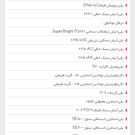
پلی پروپیلن فیلم ZH525J
پلی اتیلن سبک خطی 22401
نرمال بوتانول
پلی اتیلن ترفتالات نساجی Super Bright TG641
پلی اتیلن سنگین تزریقی 62N07UV
پلی اتیلن سبک خطی 22501KJ
پلی اتیلن سبک خطی 22501AA
پلی وینیل کلراید S60
اکریلونیتریل بوتادین استایرن 50 - گرید طبیعی
اکریلونیتریل بوتادین استایرن 75 - گرید طبیعی
پلی کربنات 0407
پلی استایرن معمولی 1551
پلی اتیلن سبک فیلم 2004TC37
پلی استایرن انبساطی نسوز SE5000
پلی استایرن انبساطی نسوز SE4000