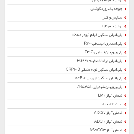
روغن خام آفتابگردان
جوجه یک روزه گوشتی
سلاپس واکس
روغن خام کلزا
پلی اتیلن سنگین فیلم (پودر) EX5
پلی استایرن انبساطی R400
پلی پروپیلن نساجی F30G
پلی اتیلن ترفتالات فیلم FG641
پلی اتیلن سنگین لوله مشکی CRP100B
پلی اتیلن سنگین تزریقی 54B04
پلی پروپیلن شیمیایی ZB545L
شمش آلیاژ LM2
بیلت 6063-8
شمش آلیاژ ADC17
شمش آلیاژ ADC12
شمش آلیاژ AS7GO3