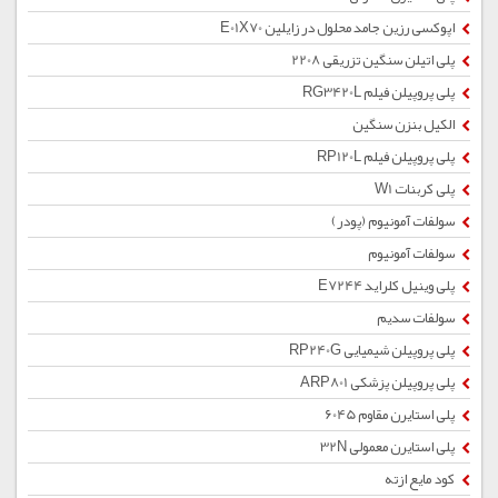
اپوکسی رزین جامد محلول در زایلین E01X70
پلی اتیلن سنگین تزریقی 2208
پلی پروپیلن فیلم RG3420L
الکیل بنزن سنگین
پلی پروپیلن فیلم RP120L
پلی کربنات W1
سولفات آمونیوم (پودر)
سولفات آمونیوم
پلی وینیل کلراید E7244
سولفات سدیم
پلی پروپیلن شیمیایی RP240G
پلی پروپیلن پزشکی ARP801
پلی استایرن مقاوم 6045
پلی استایرن معمولی 32N
کود مایع ازته