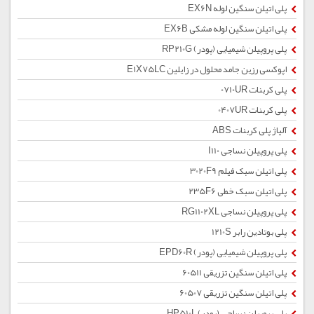
پلی اتیلن سنگین لوله EX6N
پلی اتیلن سنگین لوله مشکی EX6B
پلی پروپیلن شیمیایی (پودر) RP210G
اپوکسی رزین جامد محلول در زایلین E1X75LC
پلی کربنات 0710UR
پلی کربنات 0407UR
آلیاژ پلی کربنات ABS
پلی پروپیلن نساجی I110
پلی اتیلن سبک فیلم 3020F9
پلی اتیلن سبک خطی 235F6
پلی پروپیلن نساجی RG1102XL
پلی بوتادین رابر 1210S
پلی پروپیلن شیمیایی (پودر) EPD60R
پلی اتیلن سنگین تزریقی 60511
پلی اتیلن سنگین تزریقی 60507
پلی پروپیلن نساجی (پودر) HP510L