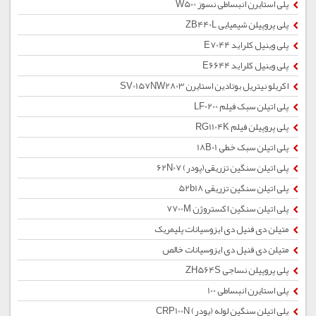
پلی استایرن انبساطی نسوز W500
پلی پروپیلن شیمیایی ZB440L
پلی وینیل کلراید E7044
پلی وینیل کلراید E6644
اکریلو نیتریل بوتادین استایرن SV0157NW2803
پلی اتیلن سبک فیلم LF0200
پلی پروپیلن فیلم RG1104K
پلی اتیلن سبک خطی 18B01
پلی اتیلن سنگین تزریقی(پودر) 62N07
پلی اتیلن سنگین تزریقی 52b18
پلی اتیلن سنگین اکستروژن 7700M
متیلن دی فنیل دی ایزوسیانات پلیمریک
متیلن دی فنیل دی ایزوسیانات خالص
پلی پروپیلن نساجی ZH564S
پلی استایرن انبساطی 100
پلی اتیلن سنگین لوله (پودر) CRP100N