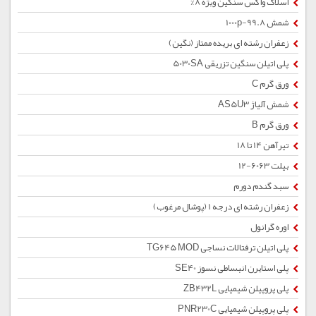
اسلاک واکس سنگین ویژه 8%
شمش 1000p-99.8
زعفران رشته ای بریده ممتاز (نگین)
پلی اتیلن سنگین تزریقی 5030SA
ورق گرم C
شمش آلیاژ AS5U3
ورق گرم B
تیرآهن 14 تا 18
بیلت 6063-12
سبد گندم دورم
زعفران رشته ای درجه 1 (پوشال مرغوب)
اوره گرانول
پلی اتیلن ترفتالات نساجی TG645 MOD
پلی استایرن انبساطی نسوز SE40
پلی پروپیلن شیمیایی ZB432L
پلی پروپیلن شیمیایی PNR230C