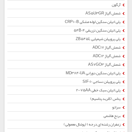
آرگون
شمش آلیاژ AS5U3GR
پلی اتیلن سنگین لوله مشکی CRP100B
پلی اتیلن سنگین تزریقی 54B04
پلی پروپیلن شیمیایی ZB545L
شمش آلیاژ ADC17
شمش آلیاژ ADC12
شمش آلیاژ AS7GO3
پلی اتیلن سنگین دورانی MD3840UA
پلی پروپیلن نساجی SIF010
پلی اتیلن سبک خطی 20075AA
پتاس (کلرید پتاسیم)
سراتو
برنج هاشمی
زعفران رشته ای درجه 1 (پوشال معمولی)