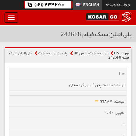
(021) 43462000
ورود / عضویت
ENGLISH
بار
و
بسته
پلی اتیلن سبک فیلم 2426F8
نمودن
فهرست
بورس کالا
آمار معاملات بورس کالا
پلیمر / آمار معاملات
پلی اتیلن سبک
فیلم 2426F8
1
پتروشیمی کردستان
99887
0 (0%)
-
-