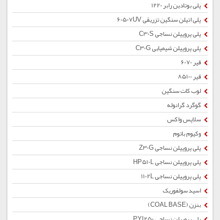
پلی بوتادین رابر 1220
پلی اتیلن سنگین تزریقی 60507UV
پلی پروپیلن نساجی C30S
پلی پروپیلن شیمیایی C30G
قیر 6070
قیر 85100
لوب کات سنگین
گوگرد گرانوله
سلاپس واکس
وکیوم باتوم
پلی پروپیلن نساجی Z30G
پلی پروپیلن نساجی HP510L
پلی پروپیلن نساجی 1102L
اسید سولفوریک
بنزن (COAL BASE)
پلی پروپیلن نساجی PYI250