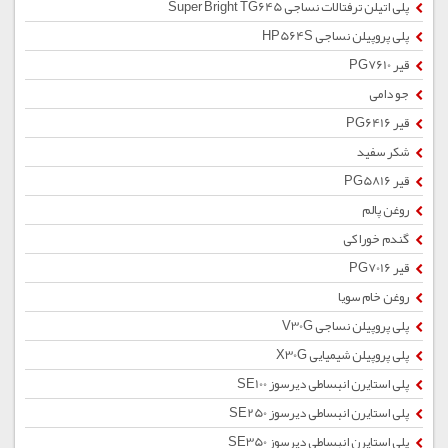
پلی اتیلن ترفتالات نساجی Super Bright TG645
پلی پروپیلن نساجی HP564S
قیر PG7610
جو دامی
قیر PG6416
شکر سفید
قیر PG5816
روغن پالم
گندم خوراکی
قیر PG7016
روغن خام سویا
پلی پروپیلن نساجی V30G
پلی پروپیلن شیمیایی X30G
پلی استایرن انبساطی دیرسوز SE100
پلی استایرن انبساطی دیرسوز SE250
پلی استایرن انبساطی دیرسوز SE350