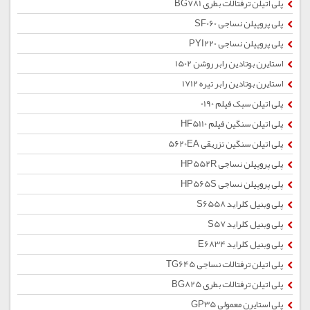
پلی اتیلن ترفتالات بطری BG781
پلی پروپیلن نساجی SF060
پلی پروپیلن نساجی PYI220
استایرن بوتادین رابر روشن 1502
استایرن بوتادین رابر تیره 1712
پلی اتیلن سبک فیلم 0190
پلی اتیلن سنگین فیلم HF5110
پلی اتیلن سنگین تزریقی 5620EA
پلی پروپیلن نساجی HP552R
پلی پروپیلن نساجی HP565S
پلی وینیل کلراید S6558
پلی وینیل کلراید S57
پلی وینیل کلراید E6834
پلی اتیلن ترفتالات نساجی TG645
پلی اتیلن ترفتالات بطری BG825
پلی استایرن معمولی GP35