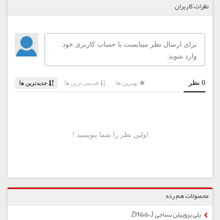
نظرات کاربران
محصولات هم رده
پلی پروپیلن نساجی ZH550J