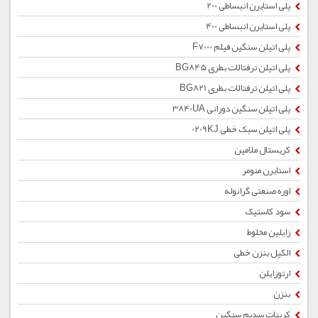
پلی استایرن انبساطی 200
پلی استایرن انبساطی 400
پلی اتیلن سنگین فیلم F7000
پلی اتیلن ترفتالات بطری BG845
پلی اتیلن ترفتالات بطری BG821
پلی اتیلن سنگین دورانی 3840UA
پلی اتیلن سبک خطی 0209KJ
کریستال ملامین
استایرن منومر
اوره صنعتی گرانوله
سود کاستیک
زایلین مخلوط
الکیل بنزن خطی
ارتوزایلن
بنزن
کربنات سدیم سنگین