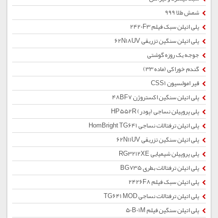
شمش طلا 999
پلی اتیلن سبک فیلم 2420F3
پلی اتیلن سنگین تزریقی 62N18UV
جوجه یک روزه گوشتی
گندم خوراکی (ماده 33)
قیر امولسیون CSS1
پلی اتیلن سنگین اکستروژن 48BF7
پلی پروپیلن نساجی (پودر) HP552R
پلی اتیلن ترفتالات نساجی HomBright TG641
پلی اتیلن سنگین تزریقی 62N11UV
پلی پروپیلن شیمیایی RG3212XE
پلی اتیلن ترفتالات بطری BG735
پلی اتیلن سبک فیلم 2426F8
پلی اتیلن ترفتالات نساجی TG641 MOD
پلی اتیلن سنگین فیلم 50B01M