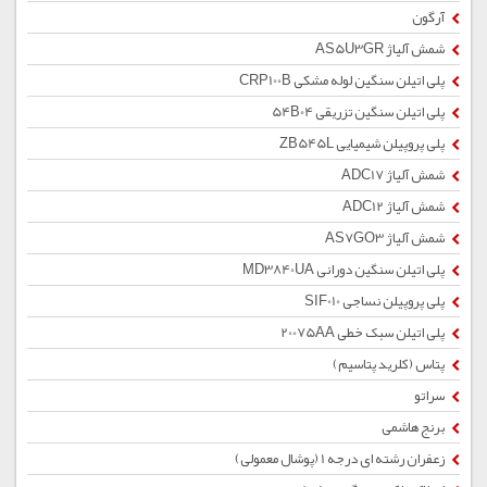
آرگون
شمش آلیاژ AS5U3GR
پلی اتیلن سنگین لوله مشکی CRP100B
پلی اتیلن سنگین تزریقی 54B04
پلی پروپیلن شیمیایی ZB545L
شمش آلیاژ ADC17
شمش آلیاژ ADC12
شمش آلیاژ AS7GO3
پلی اتیلن سنگین دورانی MD3840UA
پلی پروپیلن نساجی SIF010
پلی اتیلن سبک خطی 20075AA
پتاس (کلرید پتاسیم)
سراتو
برنج هاشمی
زعفران رشته ای درجه 1 (پوشال معمولی)