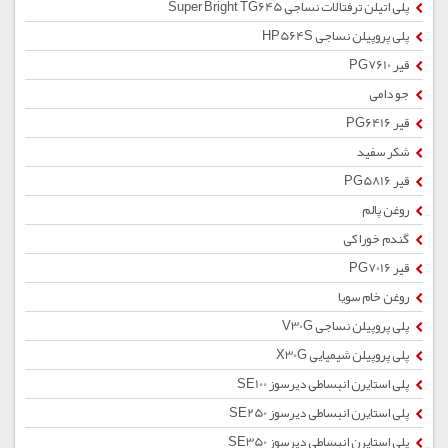
پلی اتیلن ترفتالات نساجی Super Bright TG645
پلی پروپیلن نساجی HP564S
قیر PG7610
جو دامی
قیر PG6416
شکر سفید
قیر PG5816
روغن پالم
گندم خوراکی
قیر PG7016
روغن خام سویا
پلی پروپیلن نساجی V30G
پلی پروپیلن شیمیایی X30G
پلی استایرن انبساطی دیرسوز SE100
پلی استایرن انبساطی دیرسوز SE250
پلی استایرن انبساطی دیرسوز SE350