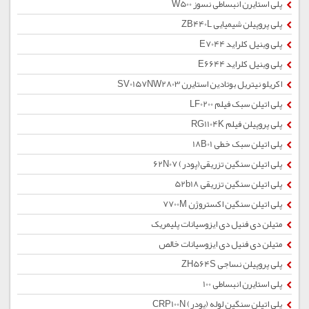
پلی استایرن انبساطی نسوز W500
پلی پروپیلن شیمیایی ZB440L
پلی وینیل کلراید E7044
پلی وینیل کلراید E6644
اکریلو نیتریل بوتادین استایرن SV0157NW2803
پلی اتیلن سبک فیلم LF0200
پلی پروپیلن فیلم RG1104K
پلی اتیلن سبک خطی 18B01
پلی اتیلن سنگین تزریقی(پودر) 62N07
پلی اتیلن سنگین تزریقی 52b18
پلی اتیلن سنگین اکستروژن 7700M
متیلن دی فنیل دی ایزوسیانات پلیمریک
متیلن دی فنیل دی ایزوسیانات خالص
پلی پروپیلن نساجی ZH564S
پلی استایرن انبساطی 100
پلی اتیلن سنگین لوله (پودر) CRP100N