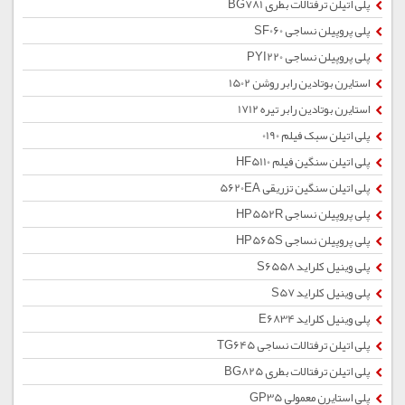
پلی اتیلن ترفتالات بطری BG781
پلی پروپیلن نساجی SF060
پلی پروپیلن نساجی PYI220
استایرن بوتادین رابر روشن 1502
استایرن بوتادین رابر تیره 1712
پلی اتیلن سبک فیلم 0190
پلی اتیلن سنگین فیلم HF5110
پلی اتیلن سنگین تزریقی 5620EA
پلی پروپیلن نساجی HP552R
پلی پروپیلن نساجی HP565S
پلی وینیل کلراید S6558
پلی وینیل کلراید S57
پلی وینیل کلراید E6834
پلی اتیلن ترفتالات نساجی TG645
پلی اتیلن ترفتالات بطری BG825
پلی استایرن معمولی GP35