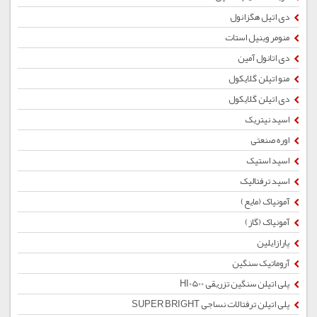
دی اتیل هگزانول
منومر وینیل استات
دی اتانول آمین
منو اتیلن گلایکول
دی اتیلن گلایکول
اسید نیتریک
اوره صنعتی
اسید استیک
اسید ترفتالیک
آمونیاک (مایع)
آمونیاک (گاز)
پارازایلین
آروماتیک سنگین
پلی اتیلن سنگین تزریقی HI0500
پلی اتیلن ترفتالات نساجی SUPER BRIGHT