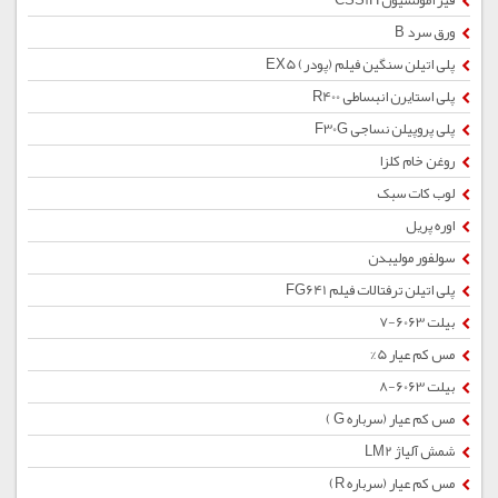
قیر امولسیون CSS1H
ورق سرد B
پلی اتیلن سنگین فیلم (پودر) EX5
پلی استایرن انبساطی R400
پلی پروپیلن نساجی F30G
روغن خام کلزا
لوب کات سبک
اوره پریل
سولفور مولیبدن
پلی اتیلن ترفتالات فیلم FG641
بیلت 6063-7
مس کم عیار 5%
بیلت 6063-8
مس کم عیار (سرباره G )
شمش آلیاژ LM2
مس کم عیار (سرباره R)