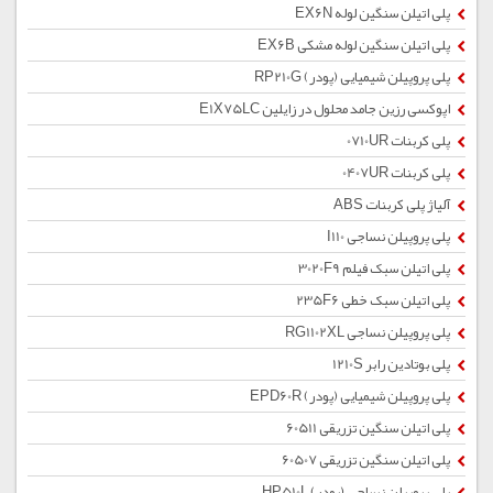
پلی اتیلن سنگین لوله EX6N
پلی اتیلن سنگین لوله مشکی EX6B
پلی پروپیلن شیمیایی (پودر) RP210G
اپوکسی رزین جامد محلول در زایلین E1X75LC
پلی کربنات 0710UR
پلی کربنات 0407UR
آلیاژ پلی کربنات ABS
پلی پروپیلن نساجی I110
پلی اتیلن سبک فیلم 3020F9
پلی اتیلن سبک خطی 235F6
پلی پروپیلن نساجی RG1102XL
پلی بوتادین رابر 1210S
پلی پروپیلن شیمیایی (پودر) EPD60R
پلی اتیلن سنگین تزریقی 60511
پلی اتیلن سنگین تزریقی 60507
پلی پروپیلن نساجی (پودر) HP510L