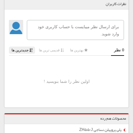
نظرات کاربران
محصولات هم رده
پلی پروپیلن نساجی ZH550J