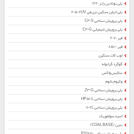
پلی بوتادین رابر 1220
پلی اتیلن سنگین تزریقی 60507UV
پلی پروپیلن نساجی C30S
پلی پروپیلن شیمیایی C30G
قیر 6070
قیر 85100
لوب کات سنگین
گوگرد گرانوله
سلاپس واکس
وکیوم باتوم
پلی پروپیلن نساجی Z30G
پلی پروپیلن نساجی HP510L
پلی پروپیلن نساجی 1102L
اسید سولفوریک
بنزن (COAL BASE)
پلی پروپیلن نساجی PYI250