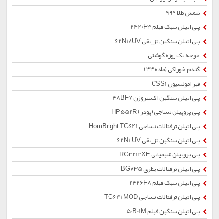
شمش طلا 999
پلی اتیلن سبک فیلم 2420F3
پلی اتیلن سنگین تزریقی 62N18UV
جوجه یک روزه گوشتی
گندم خوراکی (ماده 33)
قیر امولسیون CSS1
پلی اتیلن سنگین اکستروژن 48BF7
پلی پروپیلن نساجی (پودر) HP552R
پلی اتیلن ترفتالات نساجی HomBright TG641
پلی اتیلن سنگین تزریقی 62N11UV
پلی پروپیلن شیمیایی RG3212XE
پلی اتیلن ترفتالات بطری BG735
پلی اتیلن سبک فیلم 2426F8
پلی اتیلن ترفتالات نساجی TG641 MOD
پلی اتیلن سنگین فیلم 50B01M