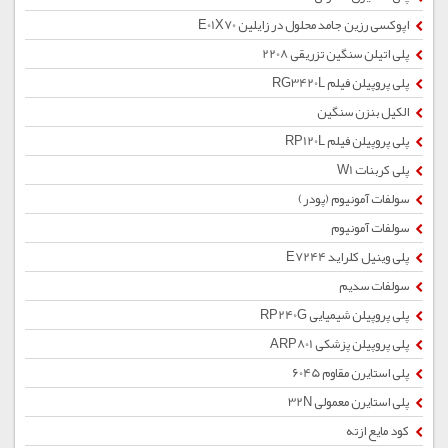
اپوکسی رزین جامد محلول در زایلین E01X70
پلی اتیلن سنگین تزریقی 2208
پلی پروپیلن فیلم RG3420L
الکیل بنزن سنگین
پلی پروپیلن فیلم RP120L
پلی کربنات W1
سولفات آمونیوم (پودر)
سولفات آمونیوم
پلی وینیل کلراید E7244
سولفات سدیم
پلی پروپیلن شیمیایی RP240G
پلی پروپیلن پزشکی ARP801
پلی استایرن مقاوم 6045
پلی استایرن معمولی 32N
کود مایع ازته