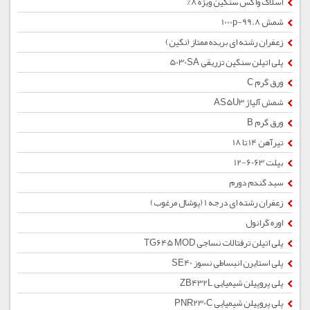
اسلاک واکس سنگین ویژه 8%
شمش 1000p-99.8
زعفران رشته ای بریده ممتاز (نگین)
پلی اتیلن سنگین تزریقی 5030SA
ورق گرم C
شمش آلیاژ AS5U3
ورق گرم B
تیرآهن 14 تا 18
بیلت 6063-12
سبد گندم دورم
زعفران رشته ای درجه 1 (پوشال مرغوب)
اوره گرانول
پلی اتیلن ترفتالات نساجی TG645 MOD
پلی استایرن انبساطی نسوز SE40
پلی پروپیلن شیمیایی ZB432L
پلی پروپیلن شیمیایی PNR230C