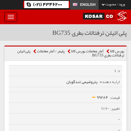
(021) 43462000
ورود / عضویت
ENGLISH
بار
و
بسته
پلی اتیلن ترفتالات بطری BG735
نمودن
فهرست
بورس کالا
آمار معاملات بورس کالا
پلیمر / آمار معاملات
پلی اتیلن
ترفتالات بطری BG735
1
پتروشیمی تندگویان
99284
0 (0%)
-
-