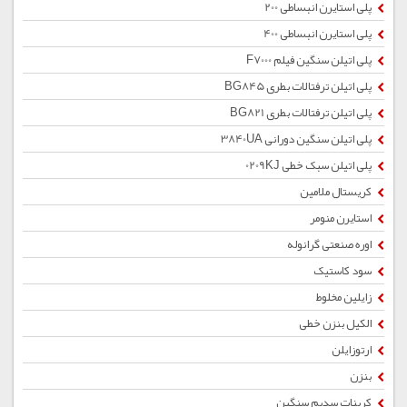
پلی استایرن انبساطی 200
پلی استایرن انبساطی 400
پلی اتیلن سنگین فیلم F7000
پلی اتیلن ترفتالات بطری BG845
پلی اتیلن ترفتالات بطری BG821
پلی اتیلن سنگین دورانی 3840UA
پلی اتیلن سبک خطی 0209KJ
کریستال ملامین
استایرن منومر
اوره صنعتی گرانوله
سود کاستیک
زایلین مخلوط
الکیل بنزن خطی
ارتوزایلن
بنزن
کربنات سدیم سنگین