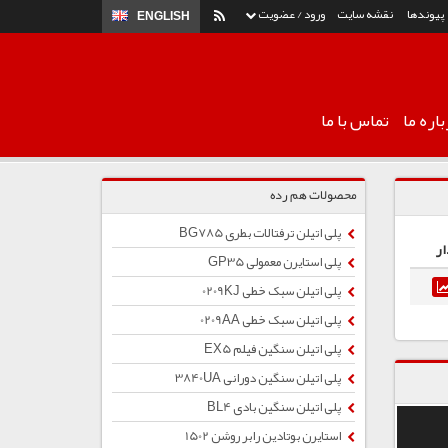
پیوندها
نقشه سایت
ورود / عضویت
ENGLISH
اره ما
تماس با ما
محصولات هم رده
پلی اتیلن ترفتالات بطری BG785
ار
پلی استایرن معمولی GP35
پلی اتیلن سبک خطی 0209KJ
پلی اتیلن سبک خطی 0209AA
پلی اتیلن سنگین فیلم EX5
پلی اتیلن سنگین دورانی 3840UA
پلی اتیلن سنگین بادی BL4
استایرن بوتادین رابر روشن 1502