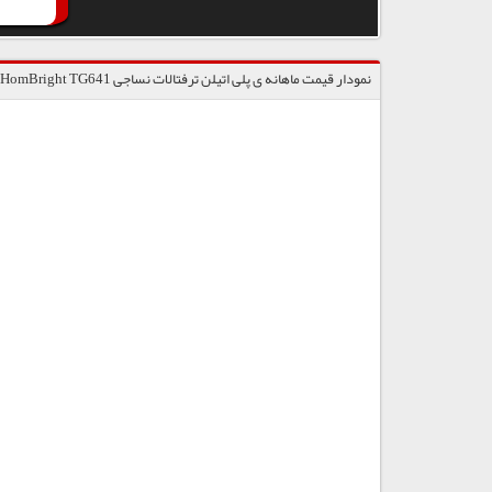
نمودار قیمت ماهانه ی پلی اتیلن ترفتالات نساجی HomBright TG641 / پتروشیمی تندگویان