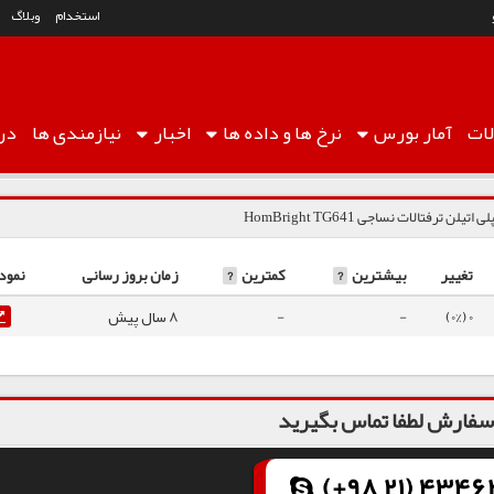
استخدام
وبلاگ
ات
آمار
بورس
نرخ ها
و داده ها
اخبار
نیازمندی ها
درب
لی اتیلن ترفتالات نساجی HomBright TG641
تغییر
بیشترین
?
کمترین
?
زمان بروز رسانی
نمود
0 (0%)
-
-
8 سال پیش
فارش لطفا تماس بگیرید
(+98 21) 43462