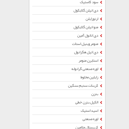
سود کاستیک
دی اتیلن گلایکول
ارتوزایلن
منو اتیلن گلایکول
دی اتانول آمین
منومر وینیل استات
دی اتیل هگزانول
استایرن منومر
اوره صنعتی گرانوله
زایلین مخلوط
کربنات سدیم سنگین
بنزن
الکیل بنزن خطی
اسید استیک
اوره صنعتی
کریستال ملامین