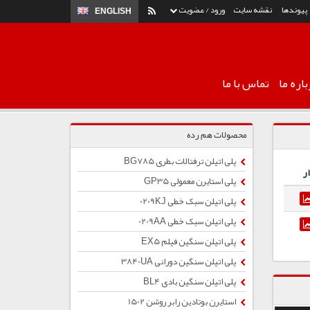
پیوندها
نقشه سایت
ورود / عضویت
ENGLISH
اره ما
تماس با ما
محصولات هم رده
پلی اتیلن ترفتالات بطری BG785
ر
پلی استایرن معمولی GP35
پلی اتیلن سبک خطی 0209KJ
پلی اتیلن سبک خطی 0209AA
پلی اتیلن سنگین فیلم EX5
پلی اتیلن سنگین دورانی 3840UA
پلی اتیلن سنگین بادی BL4
استایرن بوتادین رابر روشن 1502