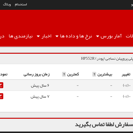
استخدام
وبلاگ
ات
آمار
بورس
نرخ ها
و داده ها
اخبار
نیازمندی ها
درب
لی پروپیلن نساجی (پودر) HP552R
تغییر
بیشترین
?
کمترین
?
زمان بروز رسانی
نمودا
0 (0%)
-
-
6 سال پیش
0 (0%)
-
-
7 سال پیش
فارش لطفا تماس بگیرید