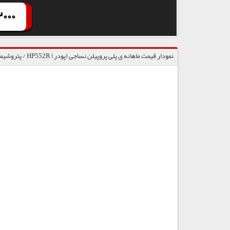
000
نمودار قیمت ماهانه ی پلی پروپیلن نساجی (پودر) HP552R / پتروشیمی شازند