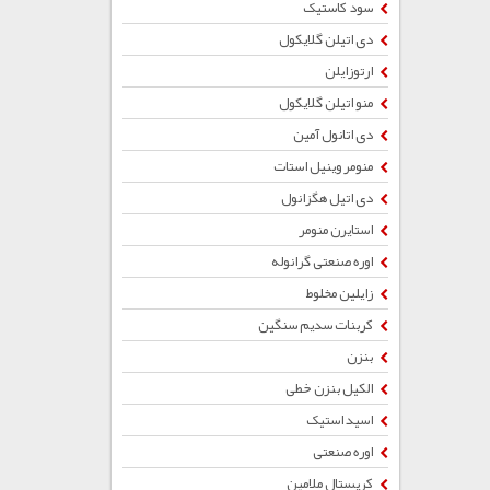
سود کاستیک
دی اتیلن گلایکول
ارتوزایلن
منو اتیلن گلایکول
دی اتانول آمین
منومر وینیل استات
دی اتیل هگزانول
استایرن منومر
اوره صنعتی گرانوله
زایلین مخلوط
کربنات سدیم سنگین
بنزن
الکیل بنزن خطی
اسید استیک
اوره صنعتی
کریستال ملامین