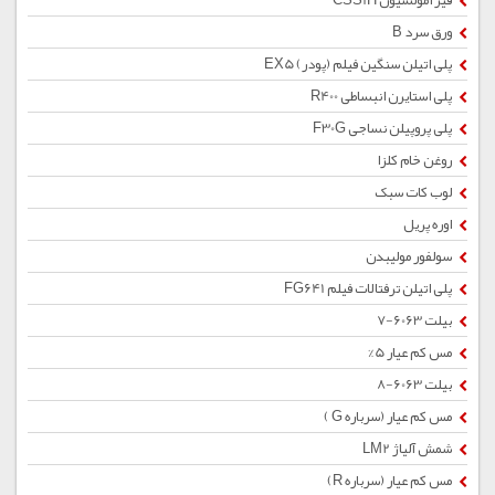
قیر امولسیون CSS1H
ورق سرد B
پلی اتیلن سنگین فیلم (پودر) EX5
پلی استایرن انبساطی R400
پلی پروپیلن نساجی F30G
روغن خام کلزا
لوب کات سبک
اوره پریل
سولفور مولیبدن
پلی اتیلن ترفتالات فیلم FG641
بیلت 6063-7
مس کم عیار 5%
بیلت 6063-8
مس کم عیار (سرباره G )
شمش آلیاژ LM2
مس کم عیار (سرباره R)