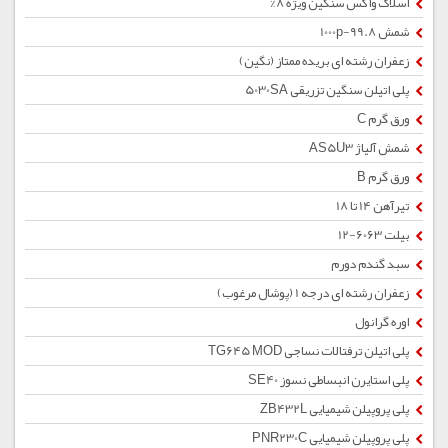
اسلاک واکس سنگین ویژه 8%
شمش 1000p-99.8
زعفران رشته ای بریده ممتاز (نگین)
پلی اتیلن سنگین تزریقی 5030SA
ورق گرم C
شمش آلیاژ AS5U3
ورق گرم B
تیرآهن 14 تا 18
بیلت 6063-12
سبد گندم دورم
زعفران رشته ای درجه 1 (پوشال مرغوب)
اوره گرانول
پلی اتیلن ترفتالات نساجی TG645 MOD
پلی استایرن انبساطی نسوز SE40
پلی پروپیلن شیمیایی ZB432L
پلی پروپیلن شیمیایی PNR230C