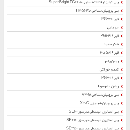
پلی اتیلن ترفتالات نساجی Super Bright TG645
پلی پروپیلن نساجی HP564S
قیر PG7610
جو دامی
قیر PG6416
شکر سفید
قیر PG5816
روغن پالم
گندم خوراکی
قیر PG7016
روغن خام سویا
پلی پروپیلن نساجی V30G
پلی پروپیلن شیمیایی X30G
پلی استایرن انبساطی دیرسوز SE100
پلی استایرن انبساطی دیرسوز SE250
پلی استایرن انبساطی دیرسوز SE350