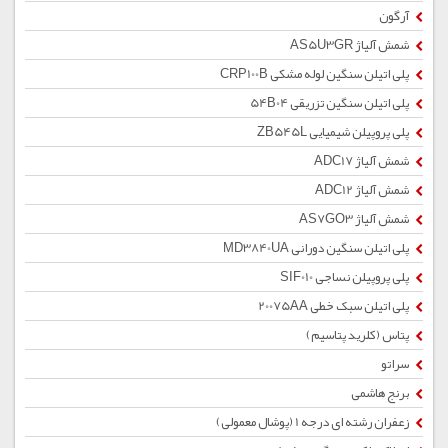
آرگون
شمش آلیاژ AS5U3GR
پلی اتیلن سنگین لوله مشکی CRP100B
پلی اتیلن سنگین تزریقی 54B04
پلی پروپیلن شیمیایی ZB545L
شمش آلیاژ ADC17
شمش آلیاژ ADC12
شمش آلیاژ AS7GO3
پلی اتیلن سنگین دورانی MD3840UA
پلی پروپیلن نساجی SIF010
پلی اتیلن سبک خطی 20075AA
پتاس (کلرید پتاسیم)
سراتو
برنج هاشمی
زعفران رشته ای درجه 1 (پوشال معمولی)