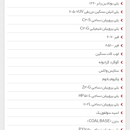
پلی بوتادین رابر 1220
پلی اتیلن سنگین تزریقی 60507UV
پلی پروپیلن نساجی C30S
پلی پروپیلن شیمیایی C30G
قیر 6070
قیر 85100
لوب کات سنگین
گوگرد گرانوله
سلاپس واکس
وکیوم باتوم
پلی پروپیلن نساجی Z30G
پلی پروپیلن نساجی HP510L
پلی پروپیلن نساجی 1102L
اسید سولفوریک
بنزن (COAL BASE)
پلی پروپیلن نساجی PYI250