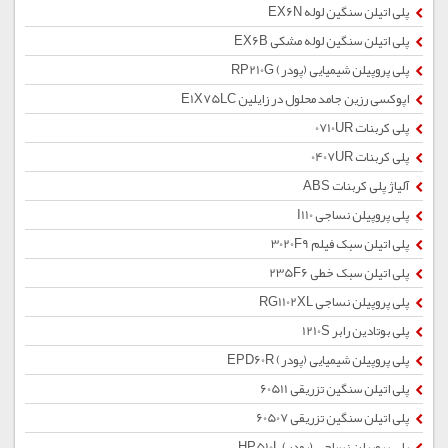
پلی اتیلن سنگین لوله EX6N
پلی اتیلن سنگین لوله مشکی EX6B
پلی پروپیلن شیمیایی (پودر) RP210G
اپوکسی رزین جامد محلول در زایلین E1X75LC
پلی کربنات 0710UR
پلی کربنات 0407UR
آلیاژ پلی کربنات ABS
پلی پروپیلن نساجی I110
پلی اتیلن سبک فیلم 3020F9
پلی اتیلن سبک خطی 235F6
پلی پروپیلن نساجی RG1102XL
پلی بوتادین رابر 1210S
پلی پروپیلن شیمیایی (پودر) EPD60R
پلی اتیلن سنگین تزریقی 60511
پلی اتیلن سنگین تزریقی 60507
پلی پروپیلن نساجی (پودر) HP510L