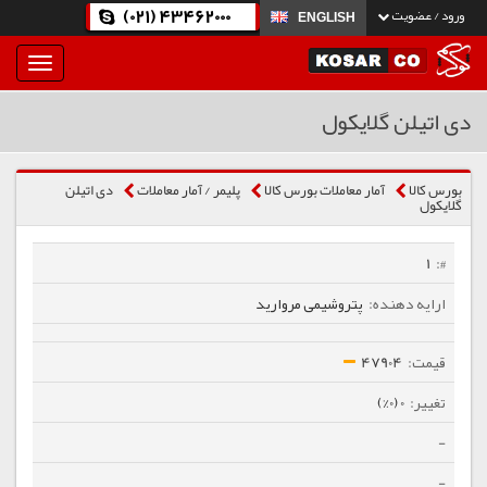
(021) 43462000
ورود / عضویت
ENGLISH
بار
و
بسته
دی اتیلن گلایکول
نمودن
فهرست
بورس کالا
آمار معاملات بورس کالا
پلیمر / آمار معاملات
دی اتیلن
گلایکول
1
پتروشیمی مروارید
47904
0 (0%)
-
-