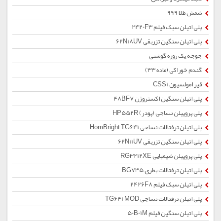
شمش طلا 999
پلی اتیلن سبک فیلم 2420F3
پلی اتیلن سنگین تزریقی 62N18UV
جوجه یک روزه گوشتی
گندم خوراکی (ماده 33)
قیر امولسیون CSS1
پلی اتیلن سنگین اکستروژن 48BF7
پلی پروپیلن نساجی (پودر) HP552R
پلی اتیلن ترفتالات نساجی HomBright TG641
پلی اتیلن سنگین تزریقی 62N11UV
پلی پروپیلن شیمیایی RG3212XE
پلی اتیلن ترفتالات بطری BG735
پلی اتیلن سبک فیلم 2426F8
پلی اتیلن ترفتالات نساجی TG641 MOD
پلی اتیلن سنگین فیلم 50B01M