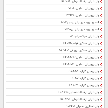
پلی اتیلن ترفتالات بطری BG781
پلی پروپیلن نساجی SF060
پلی پروپیلن نساجی PYI220
استایرن بوتادین رابر روشن 1502
استایرن بوتادین رابر تیره 1712
پلی اتیلن سبک فیلم 0190
پلی اتیلن سنگین فیلم HF5110
پلی اتیلن سنگین تزریقی 5620EA
پلی پروپیلن نساجی HP552R
پلی پروپیلن نساجی HP565S
پلی وینیل کلراید S6558
پلی وینیل کلراید S57
پلی وینیل کلراید E6834
پلی اتیلن ترفتالات نساجی TG645
پلی اتیلن ترفتالات بطری BG825
پلی استایرن معمولی GP35