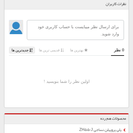
نظرات کاربران
محصولات هم رده
پلی پروپیلن نساجی ZH550J