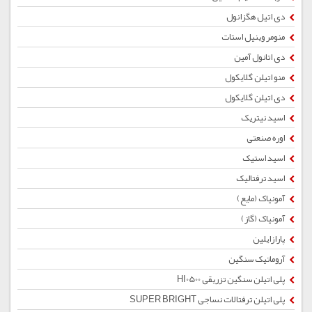
دی اتیل هگزانول
منومر وینیل استات
دی اتانول آمین
منو اتیلن گلایکول
دی اتیلن گلایکول
اسید نیتریک
اوره صنعتی
اسید استیک
اسید ترفتالیک
آمونیاک (مایع)
آمونیاک (گاز)
پارازایلین
آروماتیک سنگین
پلی اتیلن سنگین تزریقی HI0500
پلی اتیلن ترفتالات نساجی SUPER BRIGHT