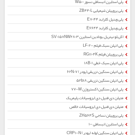
پلی استایرن انبساطی نسوز W500
پلی پروپیلن شیمیایی ZB440L
پلی وینیل کلراید E7044
پلی وینیل کلراید E6644
اکریلو نیتریل بوتادین استایرن SV0157NW2803
پلی اتیلن سبک فیلم LF0200
پلی پروپیلن فیلم RG1104K
پلی اتیلن سبک خطی 18B01
پلی اتیلن سنگین تزریقی(پودر) 62N07
پلی اتیلن سنگین تزریقی 52b18
پلی اتیلن سنگین اکستروژن 7700M
متیلن دی فنیل دی ایزوسیانات پلیمریک
متیلن دی فنیل دی ایزوسیانات خالص
پلی پروپیلن نساجی ZH564S
پلی استایرن انبساطی 100
پلی اتیلن سنگین لوله (پودر) CRP100N