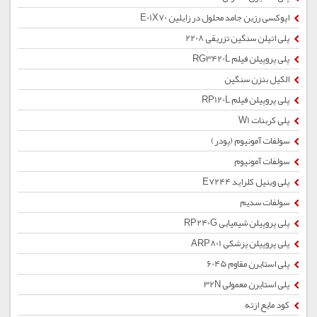
اپوکسی رزین جامد محلول در زایلین E01X70
پلی اتیلن سنگین تزریقی 2208
پلی پروپیلن فیلم RG3420L
الکیل بنزن سنگین
پلی پروپیلن فیلم RP120L
پلی کربنات W1
سولفات آمونیوم (پودر)
سولفات آمونیوم
پلی وینیل کلراید E7244
سولفات سدیم
پلی پروپیلن شیمیایی RP240G
پلی پروپیلن پزشکی ARP801
پلی استایرن مقاوم 6045
پلی استایرن معمولی 32N
کود مایع ازته