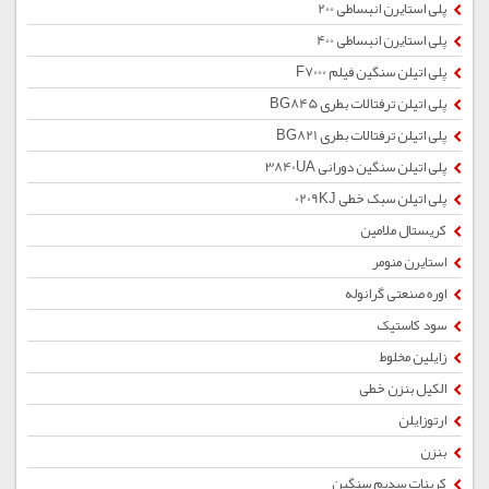
پلی استایرن انبساطی 200
پلی استایرن انبساطی 400
پلی اتیلن سنگین فیلم F7000
پلی اتیلن ترفتالات بطری BG845
پلی اتیلن ترفتالات بطری BG821
پلی اتیلن سنگین دورانی 3840UA
پلی اتیلن سبک خطی 0209KJ
کریستال ملامین
استایرن منومر
اوره صنعتی گرانوله
سود کاستیک
زایلین مخلوط
الکیل بنزن خطی
ارتوزایلن
بنزن
کربنات سدیم سنگین