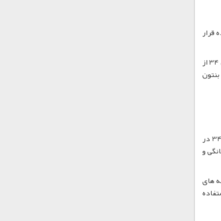
ده قرار
بنتون 34 ویسکوزیته (گران روی) را افزایش داده، جریان و تراز را بهبود بخشیده و تیکسوتروپی (روان وردی) ایجاد می نماید. بنتون 34 از
بنتون
بنتون 34 برای استفاده در تولید رنگ و پوشش های پایه حلال آلیفاتیک و آروماتیک با قطبیت کم تا متوسط مناسب است. بنتون 34 در
نگی و
نه های
تفاده