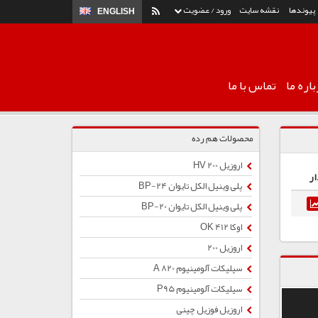
پیوندها
نقشه سایت
ورود / عضویت
ENGLISH
اره ما
تماس با ما
محصولات هم رده
اروزیل 200 HV
ار
پلی وینیل الکل تایوان BP-24
پلی وینیل الکل تایوان BP-20
اوکا OK 412
اروزیل 200
سیلیکات آلومینیوم A 820
سیلیکات آلومینیوم P95
اروزیل فوزیل چینی