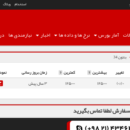
استخدام
وبلاگ
ات
آمار
بورس
نرخ ها
و داده ها
اخبار
نیازمندی ها
درب
بنتون 34
تغییر
بیشترین
?
کمترین
?
زمان بروز رسانی
نمود
0 (0%)
125000
125000
3 سال پیش
فارش لطفا تماس بگیرید
(+98 21) 43462