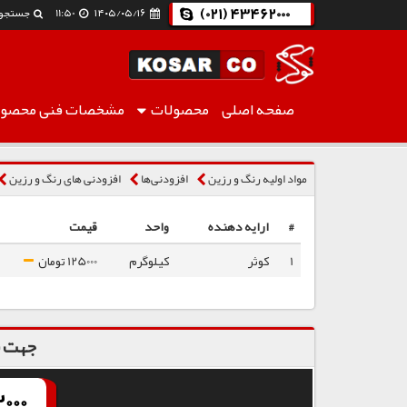
(021) 43462000
۱۴۰۵/۰۵/۱۶
11:50
جستجو
صفحه اصلی
محصولات
مشخصات فنی
محصول
بنتون 34
مواد اولیه رنگ و رزین
افزودنی‌ها
افزودنی های رنگ و رزین
#
ارایه دهنده
واحد
قیمت
1
کوثر
کیلوگرم
125000 تومان
جهت س
000