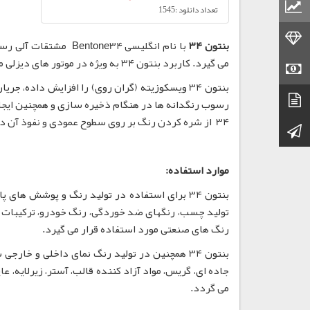
قیمت مواد پلاستیکی
تعداد دانلود :1545
قیمت طلا
بنتون 34
با نام انگلیسی one34
می گیرد. کاربرد بنتون 34 به ویژه در موتور های دیزلی معکوس و روغن موتور بر پایه نفت بسیار مقرون به صرفه می باشد.
قیمت سکه
دیتاشیت
رسوب رنگدانه ها در هنگام ذخیره سازی و همچنین ایج
34 از شره کردن رنگ بر روی سطوح عمودی و نفوذ آن در لایه های پر منفذ جلوگیری می نماید.
کانال تلگرام
موارد استفاده:
تولید چسب، رنگهای ضد خوردگی، رنگ خودرو، ترکیبات 
رنگ های صنعتی مورد استفاده قرار می گیرد.
بنتون 34 همچنین در تولید رنگ نمای داخلی و خا
جاده ای، گریس، مواد آزاد کننده قالب، آستر، زیرلایه، 
می گردد.