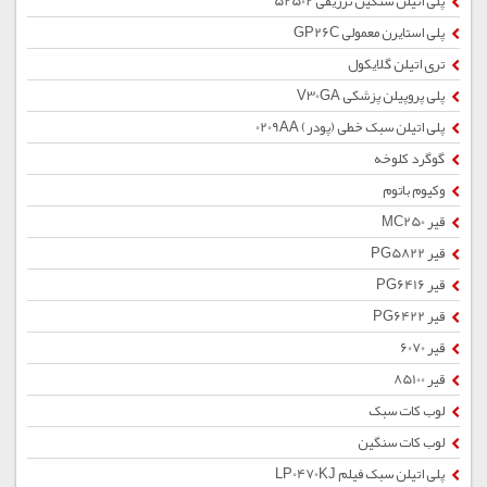
پلی اتیلن سنگین تزریقی 52502
پلی استایرن معمولی GP26C
تری اتیلن گلایکول
پلی پروپیلن پزشکی V30GA
پلی اتیلن سبک خطی (پودر) 0209AA
گوگرد کلوخه
وکیوم باتوم
قیر MC250
قیر PG5822
قیر PG6416
قیر PG6422
قیر 6070
قیر 85100
لوب کات سبک
لوب کات سنگین
پلی اتیلن سبک فیلم LP0470KJ