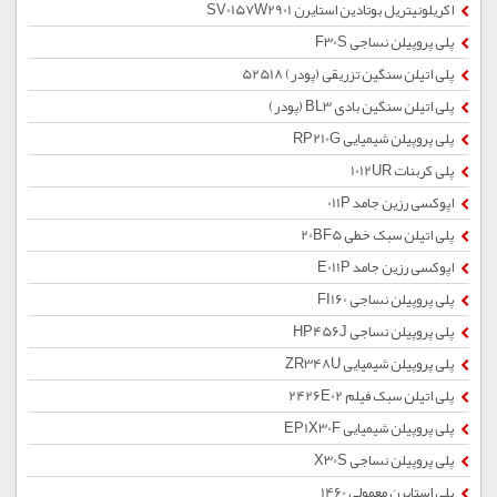
اکریلونیتریل بوتادین استایرن SV0157W2901
پلی پروپیلن نساجی F30S
پلی اتیلن سنگین تزریقی (پودر) 52518
پلی اتیلن سنگین بادی BL3 (پودر)
پلی پروپیلن شیمیایی RP210G
پلی کربنات 1012UR
اپوکسی رزین جامد 011P
پلی اتیلن سبک خطی 20BF5
اپوکسی رزین جامد E011P
پلی پروپیلن نساجی FI160
پلی پروپیلن نساجی HP456J
پلی پروپیلن شیمیایی ZR348U
پلی اتیلن سبک فیلم 2426E02
پلی پروپیلن شیمیایی EP1X30F
پلی پروپیلن نساجی X30S
پلی استایرن معمولی 1460