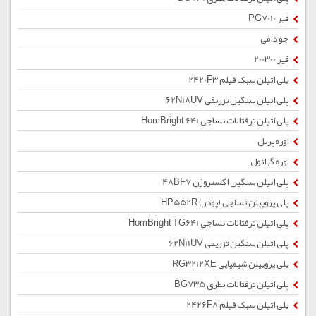
قیر PG7010
جو دامی
قیر 200300
پلی اتیلن سبک فیلم 2420F3
پلی اتیلن سنگین تزریقی 62N18UV
پلی اتیلن ترفتالات نساجی HomBright 641
اوره پریل
اوره گرانول
پلی اتیلن سنگین اکستروژن 48BF7
پلی پروپیلن نساجی (پودر) HP552R
پلی اتیلن ترفتالات نساجی HomBright TG641
پلی اتیلن سنگین تزریقی 62N11UV
پلی پروپیلن شیمیایی RG3212XE
پلی اتیلن ترفتالات بطری BG735
پلی اتیلن سبک فیلم 2426F8