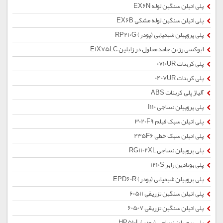
پلی اتیلن سنگین لوله EX6N
پلی اتیلن سنگین لوله مشکی EX6B
پلی پروپیلن شیمیایی (پودر) RP210G
اپوکسی رزین جامد محلول در زایلین E1X75LC
پلی کربنات 0710UR
پلی کربنات 0407UR
آلیاژ پلی کربنات ABS
پلی پروپیلن نساجی I110
پلی اتیلن سبک فیلم 3020F9
پلی اتیلن سبک خطی 235F6
پلی پروپیلن نساجی RG1102XL
پلی بوتادین رابر 1210S
پلی پروپیلن شیمیایی (پودر) EPD60R
پلی اتیلن سنگین تزریقی 60511
پلی اتیلن سنگین تزریقی 60507
پلی پروپیلن نساجی (پودر) HP510L