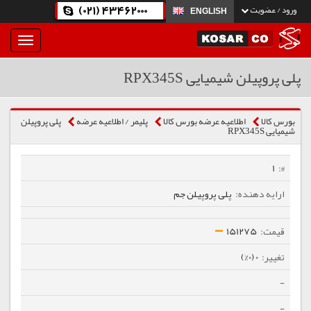
(021) 43462000
ورود / عضویت
ENGLISH
بار
و
بسته
پلی پروپیلن شیمیایی RPX345S
نمودن
فهرست
بورس کالا
اطلاعیه عرضه بورس کالا
پلیمر / اطلاعیه عرضه
پلی پروپیلن
شیمیایی RPX345S
1
پلی پروپیلن جم
151275
0 (0%)
-
-