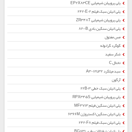
پلی پروپیلن شیمیایی EP2X83CE
پلی اتیلن سبک فیلم 2420E02
پلی پروپیلن شیمیایی ZR348T
پلی اتیلن سنگین بادی 8200B
مس مفتول
گوگرد گرانوله
شکر سفید
تختال C
سبد میلگرد 32تا12-A3
آرگون
پلی اتیلن سبک خطی 22B03
پلی پروپیلن شیمیایی RPX345S
پلی اتیلن سنگین فیلم MF3713
پلی اتیلن سنگین اکستروژن 6366M
پلی اتیلن سبک فیلم 2420F8
پلی اتیلن ترفتالات بطری BG731