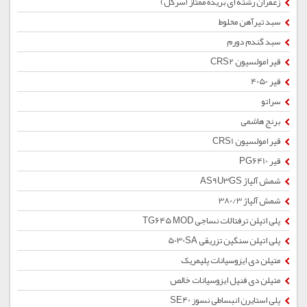
زعفران رشته ای بریده ممتاز (سرگل)
سبد تیرآهن مخلوط
سبد گندم دورم
قیر امولسیون CRS2
قیر 4050
سراتو
برنج هاشمی
قیر امولسیون CRS1
قیر PG6410
شمش آلیاژ AS9U3GS
شمش آلیاژ 380/3
پلی اتیلن ترفتالات نساجی TG645 MOD
پلی اتیلن سنگین تزریقی 5030SA
متیلن دی ایزوسیانات پلیمریک
متیلن دی فنیل ایزوسیانات خالص
پلی استایرن انبساطی نسوز SE40