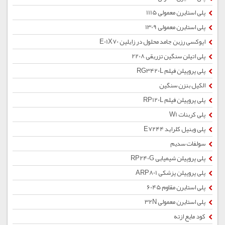
پلی استایرن معمولی 1115
پلی استایرن معمولی 1309
اپوکسی رزین جامد محلول در زایلین E01X70
پلی اتیلن سنگین تزریقی 2208
پلی پروپیلن فیلم RG3420L
الکیل بنزن سنگین
پلی پروپیلن فیلم RP120L
پلی کربنات W1
پلی وینیل کلراید E7244
سولفات سدیم
پلی پروپیلن شیمیایی RP240G
پلی پروپیلن پزشکی ARP801
پلی استایرن مقاوم 6045
پلی استایرن معمولی 32N
کود مایع ازته