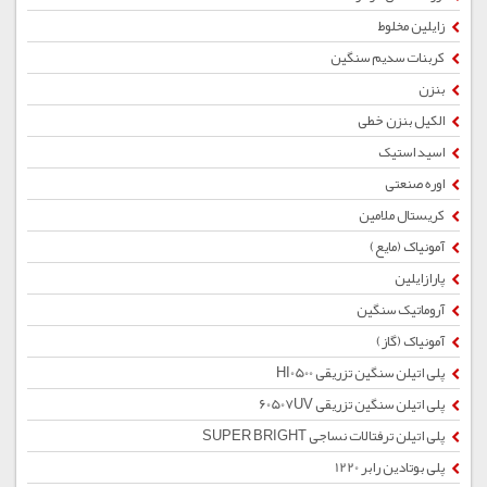
زایلین مخلوط
کربنات سدیم سنگین
بنزن
الکیل بنزن خطی
اسید استیک
اوره صنعتی
کریستال ملامین
آمونیاک (مایع)
پارازایلین
آروماتیک سنگین
آمونیاک (گاز)
پلی اتیلن سنگین تزریقی HI0500
پلی اتیلن سنگین تزریقی 60507UV
پلی اتیلن ترفتالات نساجی SUPER BRIGHT
پلی بوتادین رابر 1220