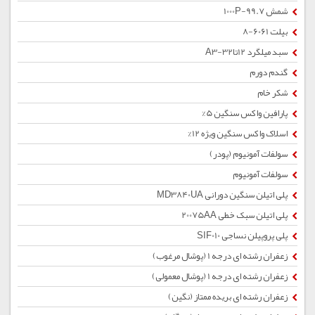
شمش 1000P-99.7
بیلت 6061-8
سبد میلگرد 12تا32-A3
گندم دورم
شکر خام
پارافین واکس سنگین 5%
اسلاک واکس سنگین ویژه 12%
سولفات آمونیوم (پودر)
سولفات آمونیوم
پلی اتیلن سنگین دورانی MD3840UA
پلی اتیلن سبک خطی 20075AA
پلی پروپیلن نساجی SIF010
زعفران رشته ای درجه 1 (پوشال مرغوب)
زعفران رشته ای درجه 1 (پوشال معمولی)
زعفران رشته ای بریده ممتاز (نگین)