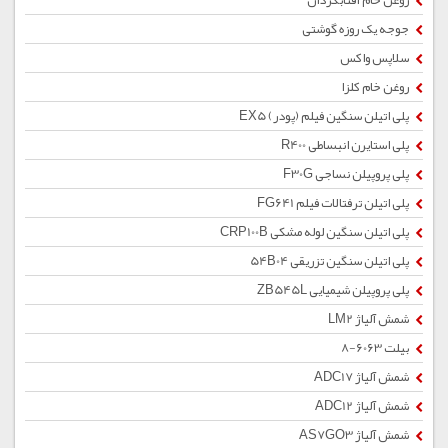
روغن خام آفتابگردان
جوجه یک روزه گوشتی
سلاپس واکس
روغن خام کلزا
پلی اتیلن سنگین فیلم (پودر) EX5
پلی استایرن انبساطی R400
پلی پروپیلن نساجی F30G
پلی اتیلن ترفتالات فیلم FG641
پلی اتیلن سنگین لوله مشکی CRP100B
پلی اتیلن سنگین تزریقی 54B04
پلی پروپیلن شیمیایی ZB545L
شمش آلیاژ LM2
بیلت 6063-8
شمش آلیاژ ADC17
شمش آلیاژ ADC12
شمش آلیاژ AS7GO3