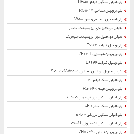
پلی اتیلن سنگین فیلم HF5110
پلی پروپیلن نساجی RG1102M
پلی استایرن انبساطی نسوز W500
متیلن دی فنیل دی ایزوسیانات خالص
متیلن دی فنیل دی ایزوسیانات پلیمریک
پلی وینیل کلراید E7044
پلی پروپیلن شیمیایی ZB440L
پلی وینیل کلراید E6644
اکریلو نیتریل بوتادین استایرن SV0157NW2803
پلی اتیلن سبک فیلم LF0200
پلی پروپیلن فیلم RG1104K
پلی اتیلن سنگین تزریقی(پودر) 62N07
پلی اتیلن سبک خطی 18B01
پلی اتیلن سنگین تزریقی 52b18
پلی اتیلن سنگین اکستروژن 7700M
پلی پروپیلن نساجی ZH564S