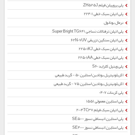
پلی پروپیلن فیلم ZH525J
پلی اتیلن سبک خطی 22401
نرمال بوتانول
پلی اتیلن ترفتالات نساجی Super Bright TG641
پلی اتیلن سنگین تزریقی 62N07UV
پلی اتیلن سبک خطی 22501KJ
پلی اتیلن سبک خطی 22501AA
پلی وینیل کلراید S60
اکریلونیتریل بوتادین استایرن 50 - گرید طبیعی
اکریلونیتریل بوتادین استایرن 75 - گرید طبیعی
پلی کربنات 0407
پلی استایرن معمولی 1551
پلی اتیلن سبک فیلم 2004TC37
پلی استایرن انبساطی نسوز SE5000
پلی استایرن انبساطی نسوز SE4000