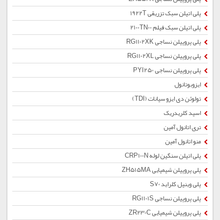
پلی اتیلن سبک تزریقی 1922T
پلی اتیلن سبک فیلم 2100TN00
پلی پروپیلن نساجی RG1102XK
پلی پروپیلن نساجی RG1102XL
پلی پروپیلن نساجی PYI250
ایزوبوتانول
تولوئن دی ایزو سیانات (TDI)
اسید کلریدریک
تری اتانول آمین
منو اتانول آمین
پلی اتیلن سنگین لوله CRP100N
پلی پروپیلن شیمیایی ZH515MA
پلی وینیل کلراید S70
پلی پروپیلن نساجی RG1101S
پلی پروپیلن شیمیایی ZR230C