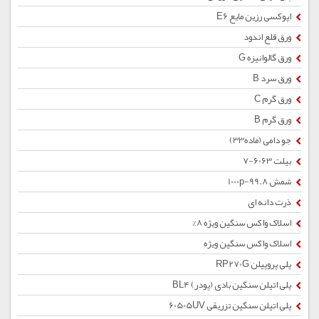
اپوکسی رزین مایع E6
ورق قلع اندود
ورق گالوانیزه G
ورق سرد B
ورق گرم C
ورق گرم B
جو دامی (ماده33)
بیلت 6063-7
شمش 1000p-99.8
ذرت دانه ای
اسلاک واکس سنگین ویژه 8%
اسلاک واکس سنگین ویژه
پلی پروپیلن RP270G
پلی اتیلن سنگین بادی (پودر) BL4
پلی اتیلن سنگین تزریقی 60505UV