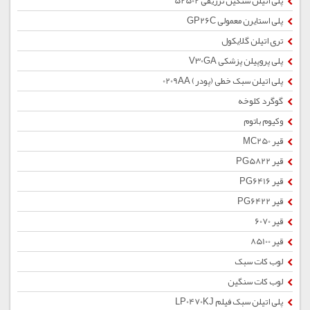
پلی اتیلن سنگین تزریقی 52502
پلی استایرن معمولی GP26C
تری اتیلن گلایکول
پلی پروپیلن پزشکی V30GA
پلی اتیلن سبک خطی (پودر) 0209AA
گوگرد کلوخه
وکیوم باتوم
قیر MC250
قیر PG5822
قیر PG6416
قیر PG6422
قیر 6070
قیر 85100
لوب کات سبک
لوب کات سنگین
پلی اتیلن سبک فیلم LP0470KJ