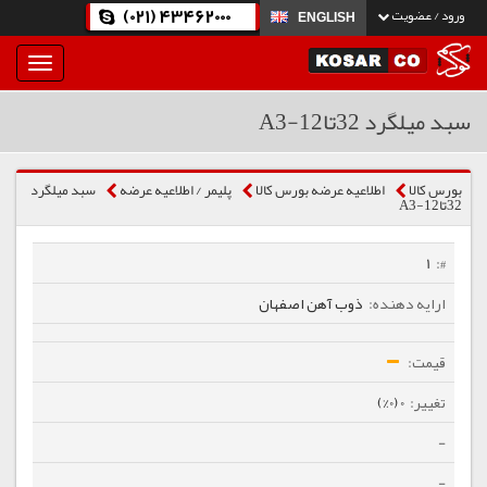
(021) 43462000
ورود / عضویت
ENGLISH
بار
و
بسته
سبد میلگرد 32تا12-A3
نمودن
فهرست
بورس کالا
اطلاعیه عرضه بورس کالا
پلیمر / اطلاعیه عرضه
سبد میلگرد
32تا12-A3
1
ذوب آهن اصفهان
0 (0%)
-
-