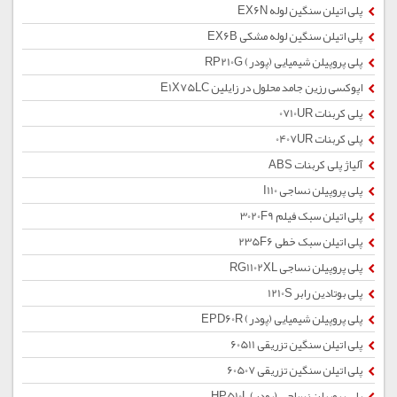
پلی اتیلن سنگین لوله EX6N
پلی اتیلن سنگین لوله مشکی EX6B
پلی پروپیلن شیمیایی (پودر) RP210G
اپوکسی رزین جامد محلول در زایلین E1X75LC
پلی کربنات 0710UR
پلی کربنات 0407UR
آلیاژ پلی کربنات ABS
پلی پروپیلن نساجی I110
پلی اتیلن سبک فیلم 3020F9
پلی اتیلن سبک خطی 235F6
پلی پروپیلن نساجی RG1102XL
پلی بوتادین رابر 1210S
پلی پروپیلن شیمیایی (پودر) EPD60R
پلی اتیلن سنگین تزریقی 60511
پلی اتیلن سنگین تزریقی 60507
پلی پروپیلن نساجی (پودر) HP510L