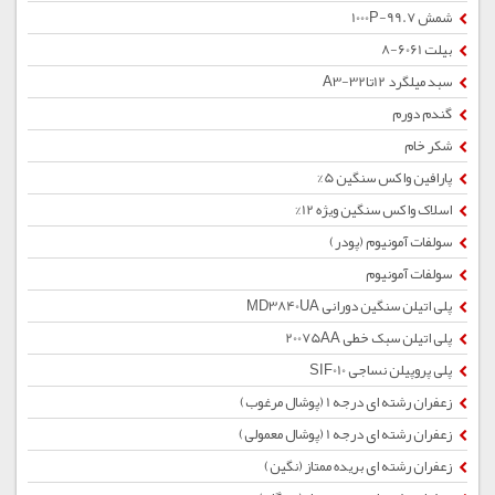
شمش 1000P-99.7
بیلت 6061-8
سبد میلگرد 12تا32-A3
گندم دورم
شکر خام
پارافین واکس سنگین 5%
اسلاک واکس سنگین ویژه 12%
سولفات آمونیوم (پودر)
سولفات آمونیوم
پلی اتیلن سنگین دورانی MD3840UA
پلی اتیلن سبک خطی 20075AA
پلی پروپیلن نساجی SIF010
زعفران رشته ای درجه 1 (پوشال مرغوب)
زعفران رشته ای درجه 1 (پوشال معمولی)
زعفران رشته ای بریده ممتاز (نگین)