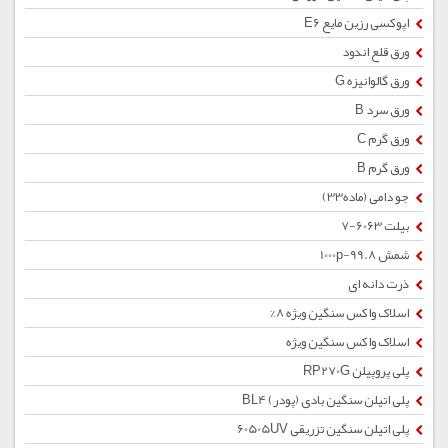
اپوکسی رزین مایع E6
ورق قلع اندود
ورق گالوانیزه G
ورق سرد B
ورق گرم C
ورق گرم B
جو دامی (ماده33)
بیلت 6063-7
شمش 1000p-99.8
ذرت دانه ای
اسلاک واکس سنگین ویژه 8%
اسلاک واکس سنگین ویژه
پلی پروپیلن RP270G
پلی اتیلن سنگین بادی (پودر) BL4
پلی اتیلن سنگین تزریقی 60505UV