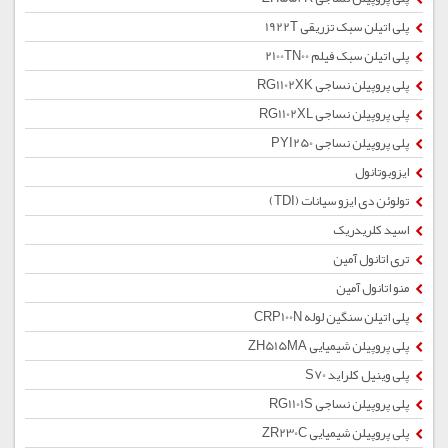
پلی اتیلن سبک تزریقی 1922T
پلی اتیلن سبک فیلم 2100TN00
پلی پروپیلن نساجی RG1102XK
پلی پروپیلن نساجی RG1102XL
پلی پروپیلن نساجی PYI250
ایزوبوتانول
تولوئن دی ایزو سیانات (TDI)
اسید کلریدریک
تری اتانول آمین
منو اتانول آمین
پلی اتیلن سنگین لوله CRP100N
پلی پروپیلن شیمیایی ZH515MA
پلی وینیل کلراید S70
پلی پروپیلن نساجی RG1101S
پلی پروپیلن شیمیایی ZR230C