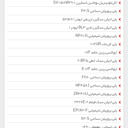
اکریلونیتریل بوتادین استایرن SV0157W2901
پلی پروپیلن نساجی F30S
پلی اتیلن سنگین تزریقی (پودر) 52518
پلی اتیلن سنگین بادی BL3 (پودر)
پلی پروپیلن شیمیایی RP210G
پلی کربنات 1012UR
اپوکسی رزین جامد 011P
پلی اتیلن سبک خطی 20BF5
اپوکسی رزین جامد E011P
پلی پروپیلن نساجی FI160
پلی پروپیلن نساجی HP456J
پلی پروپیلن شیمیایی ZR348U
پلی اتیلن سبک فیلم 2426E02
پلی پروپیلن شیمیایی EP1X30F
پلی پروپیلن نساجی X30S
پلی استایرن معمولی 1460