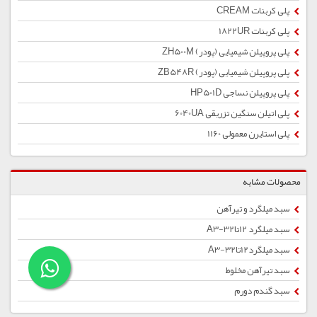
پلی کربنات CREAM
پلی کربنات 1822UR
پلی پروپیلن شیمیایی (پودر) ZH500M
پلی پروپیلن شیمیایی (پودر) ZB548R
پلی پروپیلن نساجی HP501D
پلی اتیلن سنگین تزریقی 6040UA
پلی استایرن معمولی 1160
محصولات مشابه
سبد میلگرد و تیرآهن
سبد میلگرد 12تا32-A3
سبد میلگرد12تا32-A3
سبد تیرآهن مخلوط
سبد گندم دورم