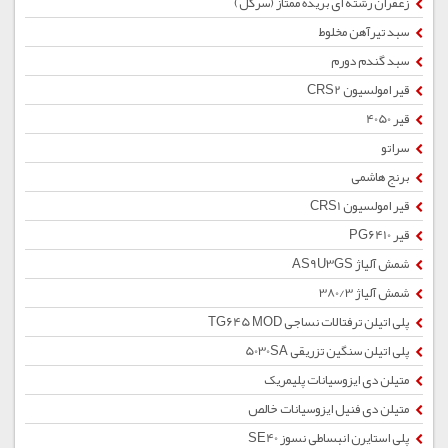
زعفران رشته ای بریده ممتاز (سرگل)
سبد تیرآهن مخلوط
سبد گندم دورم
قیر امولسیون CRS2
قیر 4050
سراتو
برنج هاشمی
قیر امولسیون CRS1
قیر PG6410
شمش آلیاژ AS9U3GS
شمش آلیاژ 380/3
پلی اتیلن ترفتالات نساجی TG645 MOD
پلی اتیلن سنگین تزریقی 5030SA
متیلن دی ایزوسیانات پلیمریک
متیلن دی فنیل ایزوسیانات خالص
پلی استایرن انبساطی نسوز SE40