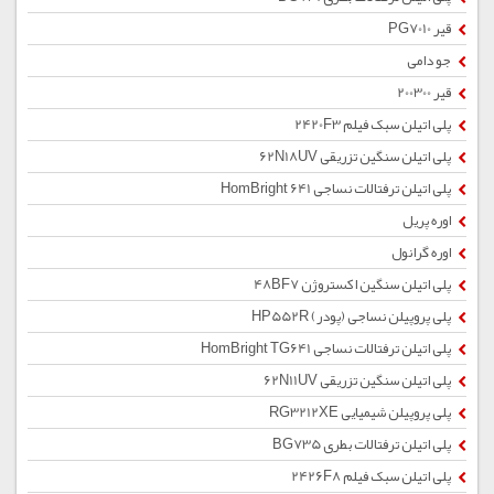
قیر PG7010
جو دامی
قیر 200300
پلی اتیلن سبک فیلم 2420F3
پلی اتیلن سنگین تزریقی 62N18UV
پلی اتیلن ترفتالات نساجی HomBright 641
اوره پریل
اوره گرانول
پلی اتیلن سنگین اکستروژن 48BF7
پلی پروپیلن نساجی (پودر) HP552R
پلی اتیلن ترفتالات نساجی HomBright TG641
پلی اتیلن سنگین تزریقی 62N11UV
پلی پروپیلن شیمیایی RG3212XE
پلی اتیلن ترفتالات بطری BG735
پلی اتیلن سبک فیلم 2426F8