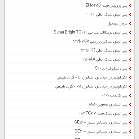
پلی پروپیلن فیلم ZH525J
پلی اتیلن سبک خطی 22401
نرمال بوتانول
پلی اتیلن ترفتالات نساجی Super Bright TG641
پلی اتیلن سنگین تزریقی 62N07UV
پلی اتیلن سبک خطی 22501KJ
پلی اتیلن سبک خطی 22501AA
پلی وینیل کلراید S60
اکریلونیتریل بوتادین استایرن 50 - گرید طبیعی
اکریلونیتریل بوتادین استایرن 75 - گرید طبیعی
پلی کربنات 0407
پلی استایرن معمولی 1551
پلی اتیلن سبک فیلم 2004TC37
پلی استایرن انبساطی نسوز SE5000
پلی استایرن انبساطی نسوز SE4000