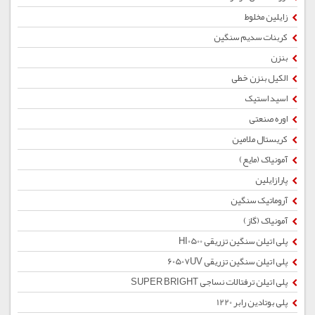
زایلین مخلوط
کربنات سدیم سنگین
بنزن
الکیل بنزن خطی
اسید استیک
اوره صنعتی
کریستال ملامین
آمونیاک (مایع)
پارازایلین
آروماتیک سنگین
آمونیاک (گاز)
پلی اتیلن سنگین تزریقی HI0500
پلی اتیلن سنگین تزریقی 60507UV
پلی اتیلن ترفتالات نساجی SUPER BRIGHT
پلی بوتادین رابر 1220