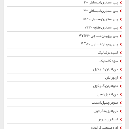
پلی استایرن انبساطی 200
پلی استایرن انبساطی 300
پلی استایرن معمولی 1540
پلی استایرن مقاوم 7240
پلی پروپیلن نساجی PYI220
پلی پروپیلن نساجی SF060
اسید ترفتالیک
سود کاستیک
دی اتیلن گلایکول
ارتوزایلن
منو اتیلن گلایکول
دی اتانول آمین
منومر وینیل استات
دی اتیل هگزانول
استایرن منومر
اوره صنعتی گرانوله