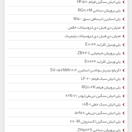
پلی اتیلن سنگین فیلم HF5110
پلی پروپیلن نساجی RG1102M
پلی استایرن انبساطی نسوز W500
متیلن دی فنیل دی ایزوسیانات خالص
متیلن دی فنیل دی ایزوسیانات پلیمریک
پلی وینیل کلراید E7044
پلی پروپیلن شیمیایی ZB440L
پلی وینیل کلراید E6644
اکریلو نیتریل بوتادین استایرن SV0157NW2803
پلی اتیلن سبک فیلم LF0200
پلی پروپیلن فیلم RG1104K
پلی اتیلن سنگین تزریقی(پودر) 62N07
پلی اتیلن سبک خطی 18B01
پلی اتیلن سنگین تزریقی 52b18
پلی اتیلن سنگین اکستروژن 7700M
پلی پروپیلن نساجی ZH564S