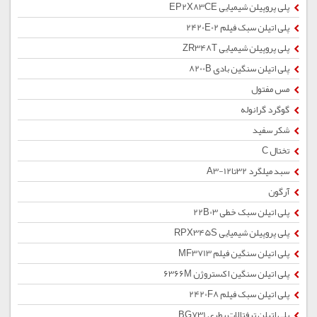
پلی پروپیلن شیمیایی EP2X83CE
پلی اتیلن سبک فیلم 2420E02
پلی پروپیلن شیمیایی ZR348T
پلی اتیلن سنگین بادی 8200B
مس مفتول
گوگرد گرانوله
شکر سفید
تختال C
سبد میلگرد 32تا12-A3
آرگون
پلی اتیلن سبک خطی 22B03
پلی پروپیلن شیمیایی RPX345S
پلی اتیلن سنگین فیلم MF3713
پلی اتیلن سنگین اکستروژن 6366M
پلی اتیلن سبک فیلم 2420F8
پلی اتیلن ترفتالات بطری BG731