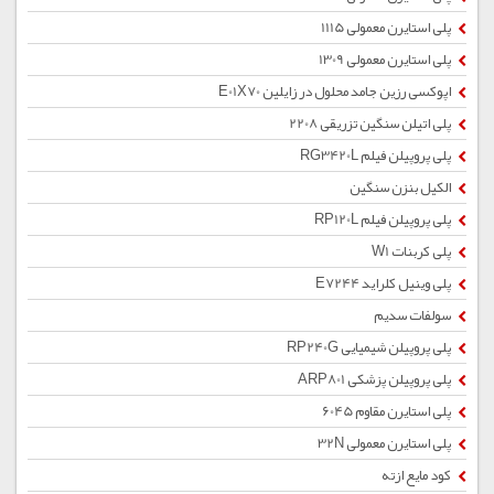
پلی استایرن معمولی 1115
پلی استایرن معمولی 1309
اپوکسی رزین جامد محلول در زایلین E01X70
پلی اتیلن سنگین تزریقی 2208
پلی پروپیلن فیلم RG3420L
الکیل بنزن سنگین
پلی پروپیلن فیلم RP120L
پلی کربنات W1
پلی وینیل کلراید E7244
سولفات سدیم
پلی پروپیلن شیمیایی RP240G
پلی پروپیلن پزشکی ARP801
پلی استایرن مقاوم 6045
پلی استایرن معمولی 32N
کود مایع ازته