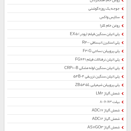
روغن خام آفتابگردان
جوجه یک روزه گوشتی
سلاپس واکس
روغن خام کلزا
پلی اتیلن سنگین فیلم (پودر) EX5
پلی استایرن انبساطی R400
پلی پروپیلن نساجی F30G
پلی اتیلن ترفتالات فیلم FG641
پلی اتیلن سنگین لوله مشکی CRP100B
پلی اتیلن سنگین تزریقی 54B04
پلی پروپیلن شیمیایی ZB545L
شمش آلیاژ LM2
بیلت 6063-8
شمش آلیاژ ADC17
شمش آلیاژ ADC12
شمش آلیاژ AS7GO3