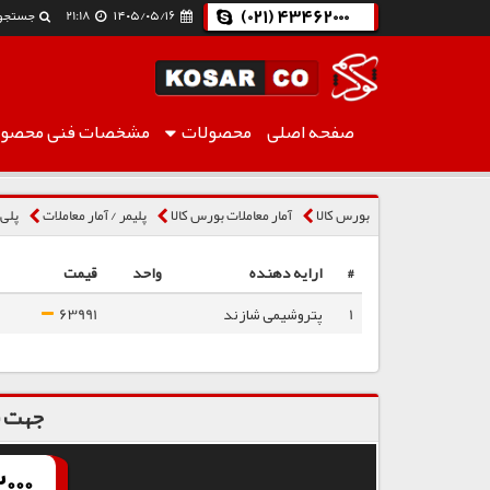
(021) 43462000
۱۴۰۵/۰۵/۱۶
21:18
جستجو
صفحه اصلی
محصولات
مشخصات فنی
محصول
پلی پروپیلن شیمیایی EP2X83CE
بورس کالا
آمار معاملات بورس کالا
پلیمر / آمار معاملات
پلی پ
#
ارایه دهنده
واحد
قیمت
1
پتروشیمی شازند
63991
جهت س
000