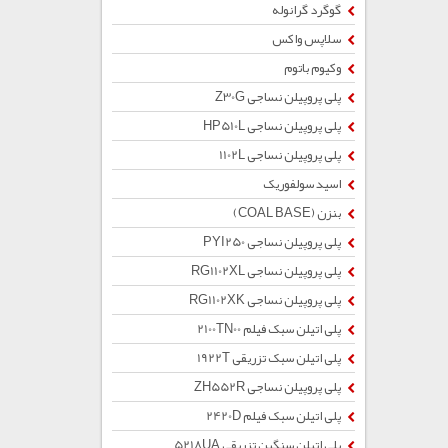
گوگرد گرانوله
سلاپس واکس
وکیوم باتوم
پلی پروپیلن نساجی Z30G
پلی پروپیلن نساجی HP510L
پلی پروپیلن نساجی 1102L
اسید سولفوریک
بنزن (COAL BASE)
پلی پروپیلن نساجی PYI250
پلی پروپیلن نساجی RG1102XL
پلی پروپیلن نساجی RG1102XK
پلی اتیلن سبک فیلم 2100TN00
پلی اتیلن سبک تزریقی 1922T
پلی پروپیلن نساجی ZH552R
پلی اتیلن سبک فیلم 2420D
پلی اتیلن سنگین تزریقی 5218UA