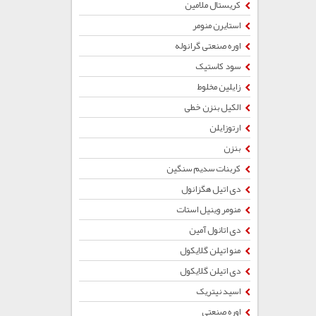
کریستال ملامین
استایرن منومر
اوره صنعتی گرانوله
سود کاستیک
زایلین مخلوط
الکیل بنزن خطی
ارتوزایلن
بنزن
کربنات سدیم سنگین
دی اتیل هگزانول
منومر وینیل استات
دی اتانول آمین
منو اتیلن گلایکول
دی اتیلن گلایکول
اسید نیتریک
اوره صنعتی