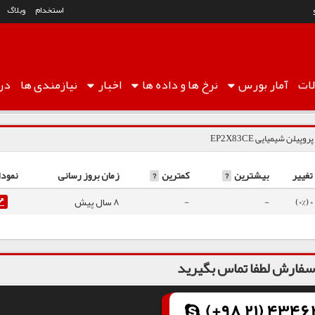
استخدام
وبلاگ
ات
آمار
بورس
نرخ ها
و داده ها
اخبار
نیازمندی ها
درب
روپیلن شیمیایی EP2X83CE
تغییر
بیشترین
?
کمترین
?
زمان بروز رسانی
نمودا
0 (0%)
-
-
8 سال پیش
فارش لطفا تماس بگیرید
(+98 21) 43462