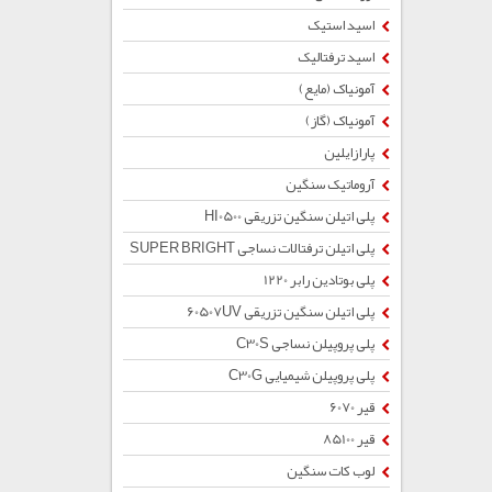
اسید استیک
اسید ترفتالیک
آمونیاک (مایع)
آمونیاک (گاز)
پارازایلین
آروماتیک سنگین
پلی اتیلن سنگین تزریقی HI0500
پلی اتیلن ترفتالات نساجی SUPER BRIGHT
پلی بوتادین رابر 1220
پلی اتیلن سنگین تزریقی 60507UV
پلی پروپیلن نساجی C30S
پلی پروپیلن شیمیایی C30G
قیر 6070
قیر 85100
لوب کات سنگین