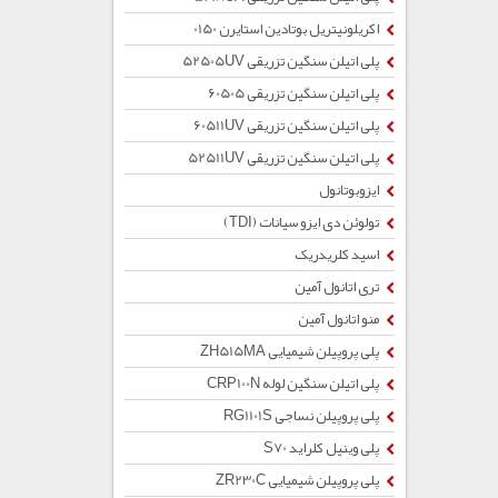
اکریلونیتریل بوتادین استایرن 0150
پلی اتیلن سنگین تزریقی 52505UV
پلی اتیلن سنگین تزریقی 60505
پلی اتیلن سنگین تزریقی 60511UV
پلی اتیلن سنگین تزریقی 52511UV
ایزوبوتانول
تولوئن دی ایزو سیانات (TDI)
اسید کلریدریک
تری اتانول آمین
منو اتانول آمین
پلی پروپیلن شیمیایی ZH515MA
پلی اتیلن سنگین لوله CRP100N
پلی پروپیلن نساجی RG1101S
پلی وینیل کلراید S70
پلی پروپیلن شیمیایی ZR230C