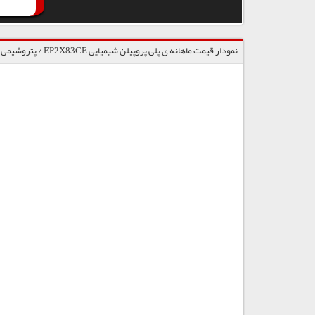
نمودار قیمت ماهانه ی پلی پروپیلن شیمیایی EP2X83CE / پتروشیمی شازند