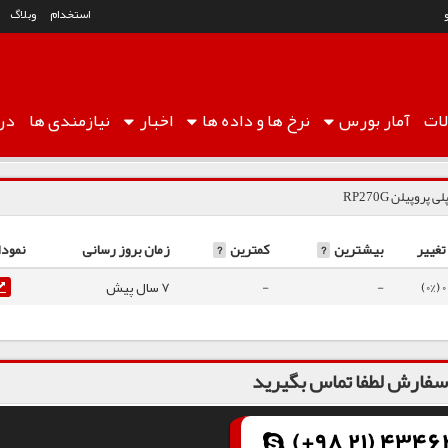
استخدام
وبلاگ
ات
آمار
بورس
نرخ ها
و داده ها
اخبار
نیازمندی ها
درب
لی پروپیلن RP270G
تغییر
بیشترین
?
کمترین
?
زمان بروز رسانی
نمودا
0 (0%)
-
-
7 سال پیش
فارش لطفا تماس بگیرید
(+98 21) 43462