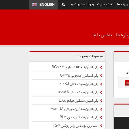
پیوندها
نقشه سایت
ورود / عضویت
ENGLISH
اره ما
تماس با ما
محصولات هم رده
پلی اتیلن ترفتالات بطری BG785
ر
پلی استایرن معمولی GP35
پلی اتیلن سبک خطی 0209KJ
پلی اتیلن سبک خطی 0209AA
پلی اتیلن سنگین فیلم EX5
پلی اتیلن سنگین دورانی 3840UA
پلی اتیلن سنگین بادی BL4
استایرن بوتادین رابر روشن 1502