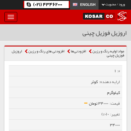
(021) 43462000
ورود / عضویت
ENGLISH
بار
و
بسته
اروزیل فوزیل چینی
نمودن
فهرست
مواد اولیه رنگ و رزین
افزودنی‌ها
افزودنی های رنگ و رزین
اروزیل
فوزیل چینی
1
کوثر
کیلوگرم
340000 تومان
0 (0%)
340000