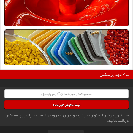
36
دوده پرینتکس V دگوسا :
ثبت نام در خبرنامه
هم اکنون در خبرنامه کوثر عضو شوید و آخرین اخبار و تحولات صنعت پلیمر و پلاستیک را
دریافت نمایید.