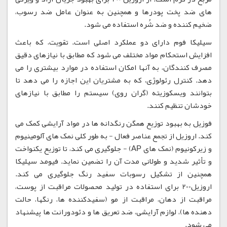
های ضد پخت پودرها و همچنین به عنوان عامل ضد رسوب،
ضخیم کننده و ضد شُره استفاده می شود.
سیلیکا فوم دارای دو عملکرد اصلی است. تقویت، که باعث
افزایش استحکام مواد مختلف می شود که مطابق با نیازهای دقیق
مصرف کنندگان، به آنها امکان استفاده در موارد بیشتری را می
دهد. کنترل رئولوژی، که به مشتریان این اجازه را می دهد تا
بتوانند ویسکوزیته (گران روی) سیستم را مطابق با نیازهای
خودشان تنظیم کنند.
فوزیل به بهبود توزیع همگن رنگدانه ها در مواد آرایشی کمک می
کند. اروزیل از تجمع عناصر فعال - به طور کلی نمک های آلومینیوم
و زیرکونیوم (نمک های AP) - جلوگیری می کند، تا توزیع یکنواخت
و تأثیر شدید و طولانی مدت آن را تضمین نماید. فیومد سیلیکا
همچنین از تشکیل رسوبات سفید رنگ جلوگیری می کند.
اروزیل200 برای استفاده در تولید محصولات مراقبت از پوست،
مراقبت از دهان، مراقبت از مو (سفیدکننده ها، رنگها، حالت
دهنده ها)، لوازم آرایشی، ضد تعریق ها و دئودورانت ها پیشنهاد
می شود.