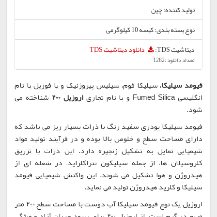
تولید کننده: چین
نوع بسته بندی: کیسه 10 کیلوگرمی
دیتاشیت TDS:
دانلود دیتاشیت TDS
تعداد دانلود :1282
فیومد سیلیکا
، سیلیکا فوم، سیلیس پیروژنیک و یا فوزیل با نام
انگلیسی Fumed Silica و با نام تجاری
اروزیل 200
شناخته می
شود.
فیومد سیلیکا پودری سفید رنگ با ذرات بسیار ریز می باشد که
دارای مساحت سطح و خلوص بالا بوده و در فرآیند تولید مواد
شیمیایی تمایل به تشکیل زنجیره دارد. این ذرات با تزریق
کلروسیلان ها، از جمله سیلیکون تتراکلراید، در شعله ای از
هیدروژن و هوا تشکیل می شوند. این واکنش شیمیایی فیومد
سیلیکا و کلرید هیدروژن تولید می نماید.
اروزیل یک نوع فیومد سیلیکا آب دوست با مساحت سطح 200 متر
مربع در گرم است. از اروزیل 200 برای بهبود جریان آزاد و ویژگی