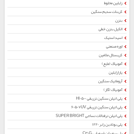
زایلین مخلوط
کربنات سدیم سنگین
بنزن
الکیل بنزن خطی
اسید استیک
اوره صنعتی
کریستال ملامین
آمونیاک (مایع)
پارازایلین
آروماتیک سنگین
آمونیاک (گاز)
پلی اتیلن سنگین تزریقی HI0500
پلی اتیلن سنگین تزریقی 60507UV
پلی اتیلن ترفتالات نساجی SUPER BRIGHT
پلی بوتادین رابر 1220
پلی پروپیلن شیمیایی C30G