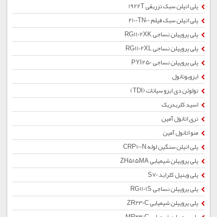
پلی اتیلن سبک تزریقی 1922T
پلی اتیلن سبک فیلم 2100TN00
پلی پروپیلن نساجی RG1102XK
پلی پروپیلن نساجی RG1102XL
پلی پروپیلن نساجی PYI250
ایزوبوتانول
تولوئن دی ایزو سیانات (TDI)
اسید کلریدریک
تری اتانول آمین
منو اتانول آمین
پلی اتیلن سنگین لوله CRP100N
پلی پروپیلن شیمیایی ZH515MA
پلی وینیل کلراید S70
پلی پروپیلن نساجی RG1101S
پلی پروپیلن شیمیایی ZR230C