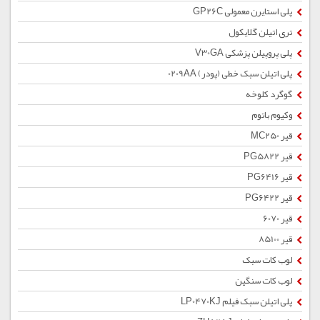
پلی استایرن معمولی GP26C
تری اتیلن گلایکول
پلی پروپیلن پزشکی V30GA
پلی اتیلن سبک خطی (پودر) 0209AA
گوگرد کلوخه
وکیوم باتوم
قیر MC250
قیر PG5822
قیر PG6416
قیر PG6422
قیر 6070
قیر 85100
لوب کات سبک
لوب کات سنگین
پلی اتیلن سبک فیلم LP0470KJ