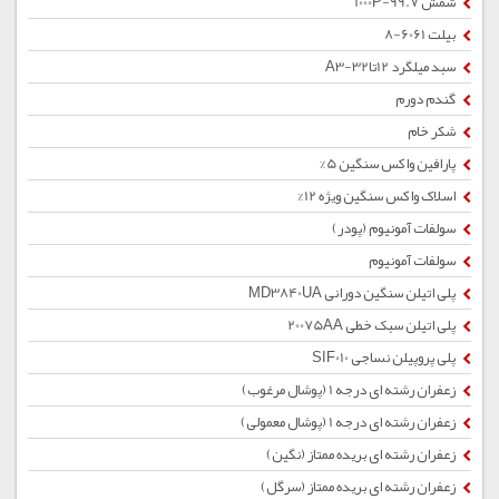
شمش 1000P-99.7
بیلت 6061-8
سبد میلگرد 12تا32-A3
گندم دورم
شکر خام
پارافین واکس سنگین 5%
اسلاک واکس سنگین ویژه 12%
سولفات آمونیوم (پودر)
سولفات آمونیوم
پلی اتیلن سنگین دورانی MD3840UA
پلی اتیلن سبک خطی 20075AA
پلی پروپیلن نساجی SIF010
زعفران رشته ای درجه 1 (پوشال مرغوب)
زعفران رشته ای درجه 1 (پوشال معمولی)
زعفران رشته ای بریده ممتاز (نگین)
زعفران رشته ای بریده ممتاز (سرگل)