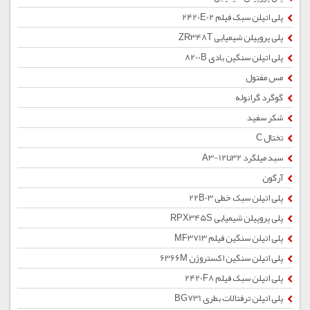
پلی اتیلن سبک فیلم 2420E02
پلی پروپیلن شیمیایی ZR348T
پلی اتیلن سنگین بادی 8200B
مس مفتول
گوگرد گرانوله
شکر سفید
تختال C
سبد میلگرد 32تا12-A3
آرگون
پلی اتیلن سبک خطی 22B03
پلی پروپیلن شیمیایی RPX345S
پلی اتیلن سنگین فیلم MF3713
پلی اتیلن سنگین اکستروژن 6366M
پلی اتیلن سبک فیلم 2420F8
پلی اتیلن ترفتالات بطری BG731