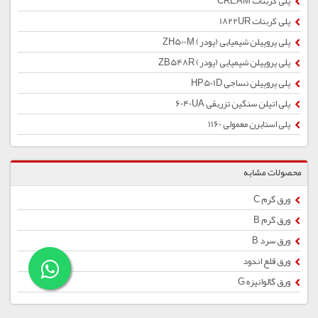
پلی کربنات CREAM
پلی کربنات 1822UR
پلی پروپیلن شیمیایی (پودر) ZH500M
پلی پروپیلن شیمیایی (پودر) ZB548R
پلی پروپیلن نساجی HP501D
پلی اتیلن سنگین تزریقی 6040UA
پلی استایرن معمولی 1160
محصولات مشابه
ورق گرم C
ورق گرم B
ورق سرد B
ورق قلع اندود
ورق گالوانیزه G