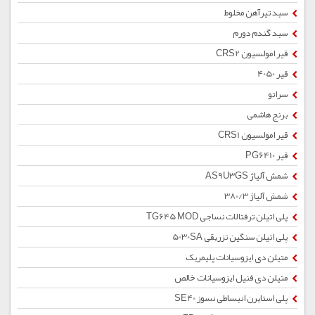
سبد تیرآهن مخلوط
سبد گندم دورم
قیر امولسیون CRS2
قیر 4050
سراتو
برنج هاشمی
قیر امولسیون CRS1
قیر PG6410
شمش آلیاژ AS9U3GS
شمش آلیاژ 380/3
پلی اتیلن ترفتالات نساجی TG645 MOD
پلی اتیلن سنگین تزریقی 5030SA
متیلن دی ایزوسیانات پلیمریک
متیلن دی فنیل ایزوسیانات خالص
پلی استایرن انبساطی نسوز SE40