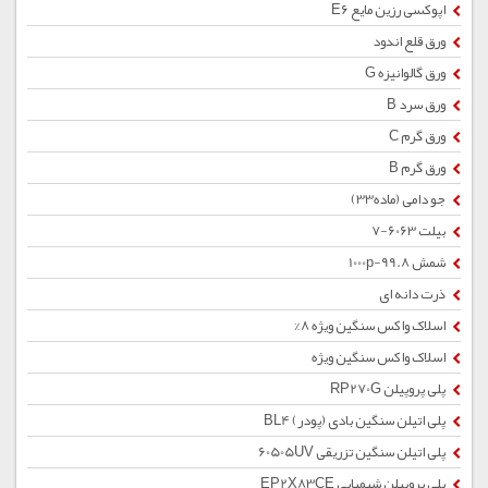
اپوکسی رزین مایع E6
ورق قلع اندود
ورق گالوانیزه G
ورق سرد B
ورق گرم C
ورق گرم B
جو دامی (ماده33)
بیلت 6063-7
شمش 1000p-99.8
ذرت دانه ای
اسلاک واکس سنگین ویژه 8%
اسلاک واکس سنگین ویژه
پلی پروپیلن RP270G
پلی اتیلن سنگین بادی (پودر) BL4
پلی اتیلن سنگین تزریقی 60505UV
پلی پروپیلن شیمیایی EP2X83CE