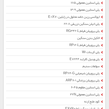
پلی استایرن معمولی 1115
پلی استایرن معمولی 1309
اپوکسی رزین جامد محلول در زایلین E01X70
پلی اتیلن سنگین تزریقی 2208
پلی پروپیلن فیلم RG3420L
الکیل بنزن سنگین
پلی پروپیلن فیلم RP120L
پلی کربنات W1
پلی وینیل کلراید E7244
سولفات سدیم
پلی پروپیلن شیمیایی RP240G
پلی پروپیلن پزشکی ARP801
پلی استایرن مقاوم 6045
پلی استایرن معمولی 32N
کود مایع ازته
پلی اتیلن سنگین لوله EX6N