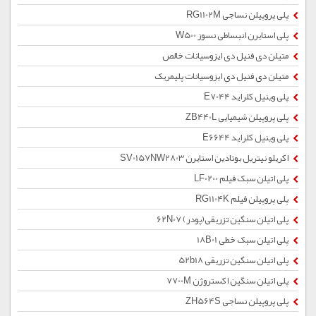
پلی پروپیلن نساجی RG1102M
پلی استایرن انبساطی نسوز W500
متیلن دی فنیل دی ایزوسیانات خالص
متیلن دی فنیل دی ایزوسیانات پلیمریک
پلی وینیل کلراید E7044
پلی پروپیلن شیمیایی ZB440L
پلی وینیل کلراید E6644
اکریلو نیتریل بوتادین استایرن SV0157NW2803
پلی اتیلن سبک فیلم LF0200
پلی پروپیلن فیلم RG1104K
پلی اتیلن سنگین تزریقی(پودر) 62N07
پلی اتیلن سبک خطی 18B01
پلی اتیلن سنگین تزریقی 52b18
پلی اتیلن سنگین اکستروژن 7700M
پلی پروپیلن نساجی ZH564S