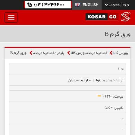
(021) 43462000
ورود / عضویت
ENGLISH
بار
و
بسته
ورق گرم B
نمودن
فهرست
بورس کالا
اطلاعیه عرضه بورس کالا
پلیمر / اطلاعیه عرضه
ورق گرم B
1
فولاد مبارکه اصفهان
26190
0 (0%)
-
-