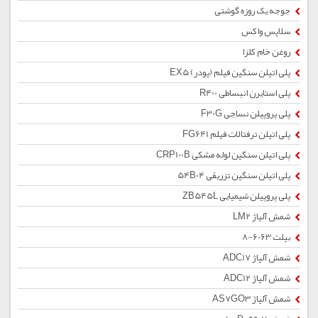
جوجه یک روزه گوشتی
سلاپس واکس
روغن خام کلزا
پلی اتیلن سنگین فیلم (پودر) EX5
پلی استایرن انبساطی R400
پلی پروپیلن نساجی F30G
پلی اتیلن ترفتالات فیلم FG641
پلی اتیلن سنگین لوله مشکی CRP100B
پلی اتیلن سنگین تزریقی 54B04
پلی پروپیلن شیمیایی ZB545L
شمش آلیاژ LM2
بیلت 6063-8
شمش آلیاژ ADC17
شمش آلیاژ ADC12
شمش آلیاژ AS7GO3