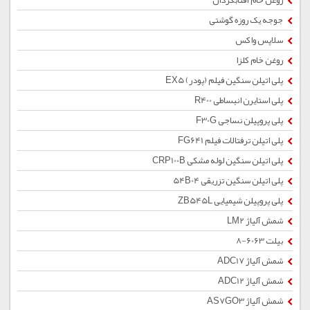
روغن خام آفتابگردان
جوجه یک روزه گوشتی
سلاپس واکس
روغن خام کلزا
پلی اتیلن سنگین فیلم (پودر) EX5
پلی استایرن انبساطی R400
پلی پروپیلن نساجی F30G
پلی اتیلن ترفتالات فیلم FG641
پلی اتیلن سنگین لوله مشکی CRP100B
پلی اتیلن سنگین تزریقی 54B04
پلی پروپیلن شیمیایی ZB545L
شمش آلیاژ LM2
بیلت 6063-8
شمش آلیاژ ADC17
شمش آلیاژ ADC12
شمش آلیاژ AS7GO3