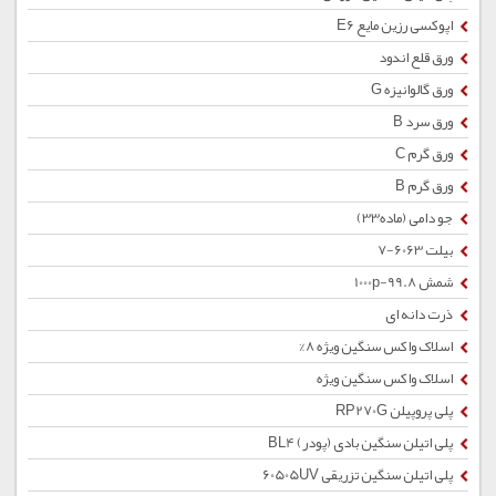
اپوکسی رزین مایع E6
ورق قلع اندود
ورق گالوانیزه G
ورق سرد B
ورق گرم C
ورق گرم B
جو دامی (ماده33)
بیلت 6063-7
شمش 1000p-99.8
ذرت دانه ای
اسلاک واکس سنگین ویژه 8%
اسلاک واکس سنگین ویژه
پلی پروپیلن RP270G
پلی اتیلن سنگین بادی (پودر) BL4
پلی اتیلن سنگین تزریقی 60505UV