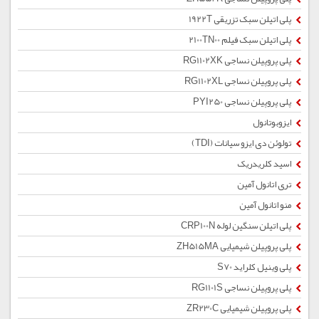
پلی اتیلن سبک تزریقی 1922T
پلی اتیلن سبک فیلم 2100TN00
پلی پروپیلن نساجی RG1102XK
پلی پروپیلن نساجی RG1102XL
پلی پروپیلن نساجی PYI250
ایزوبوتانول
تولوئن دی ایزو سیانات (TDI)
اسید کلریدریک
تری اتانول آمین
منو اتانول آمین
پلی اتیلن سنگین لوله CRP100N
پلی پروپیلن شیمیایی ZH515MA
پلی وینیل کلراید S70
پلی پروپیلن نساجی RG1101S
پلی پروپیلن شیمیایی ZR230C