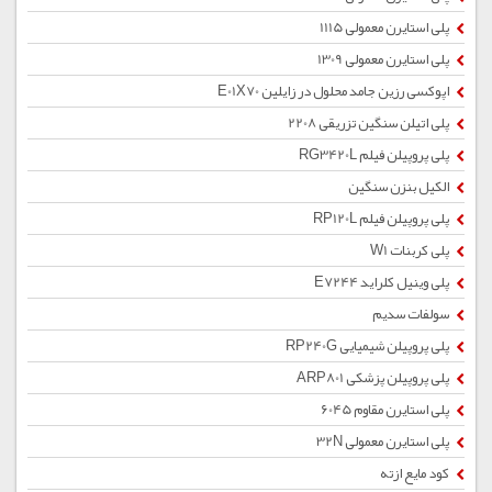
پلی استایرن معمولی 1115
پلی استایرن معمولی 1309
اپوکسی رزین جامد محلول در زایلین E01X70
پلی اتیلن سنگین تزریقی 2208
پلی پروپیلن فیلم RG3420L
الکیل بنزن سنگین
پلی پروپیلن فیلم RP120L
پلی کربنات W1
پلی وینیل کلراید E7244
سولفات سدیم
پلی پروپیلن شیمیایی RP240G
پلی پروپیلن پزشکی ARP801
پلی استایرن مقاوم 6045
پلی استایرن معمولی 32N
کود مایع ازته