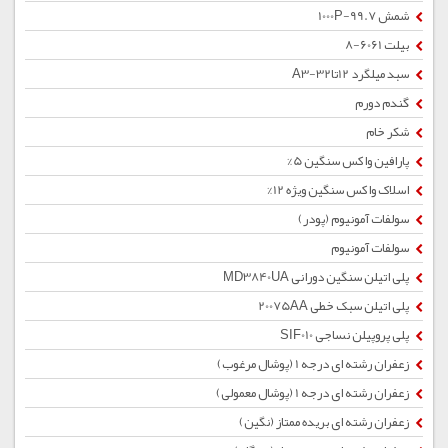
شمش 1000P-99.7
بیلت 6061-8
سبد میلگرد 12تا32-A3
گندم دورم
شکر خام
پارافین واکس سنگین 5%
اسلاک واکس سنگین ویژه 12%
سولفات آمونیوم (پودر)
سولفات آمونیوم
پلی اتیلن سنگین دورانی MD3840UA
پلی اتیلن سبک خطی 20075AA
پلی پروپیلن نساجی SIF010
زعفران رشته ای درجه 1 (پوشال مرغوب)
زعفران رشته ای درجه 1 (پوشال معمولی)
زعفران رشته ای بریده ممتاز (نگین)