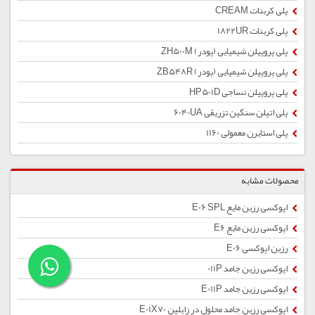
پلی کربنات CREAM
پلی کربنات 1822UR
پلی پروپیلن شیمیایی (پودر) ZH500M
پلی پروپیلن شیمیایی (پودر) ZB548R
پلی پروپیلن نساجی HP501D
پلی اتیلن سنگین تزریقی 6040UA
پلی استایرن معمولی 1160
محصولات مشابه
اپوکسی رزین مایع E06 SPL
اپوکسی رزین مایع E6
رزین اپوکسی E06
اپوکسی رزین جامد 011P
اپوکسی رزین جامد E011P
اپوکسی رزین جامد محلول در زایلین E01X70