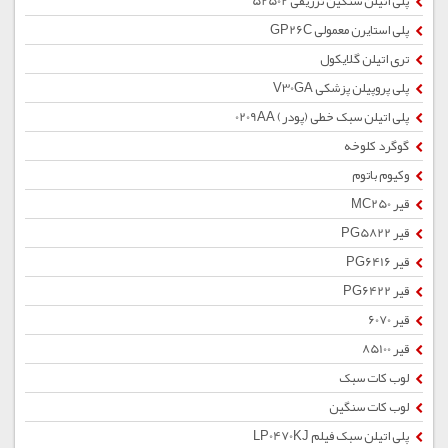
پلی اتیلن سنگین تزریقی 52502
پلی استایرن معمولی GP26C
تری اتیلن گلایکول
پلی پروپیلن پزشکی V30GA
پلی اتیلن سبک خطی (پودر) 0209AA
گوگرد کلوخه
وکیوم باتوم
قیر MC250
قیر PG5822
قیر PG6416
قیر PG6422
قیر 6070
قیر 85100
لوب کات سبک
لوب کات سنگین
پلی اتیلن سبک فیلم LP0470KJ