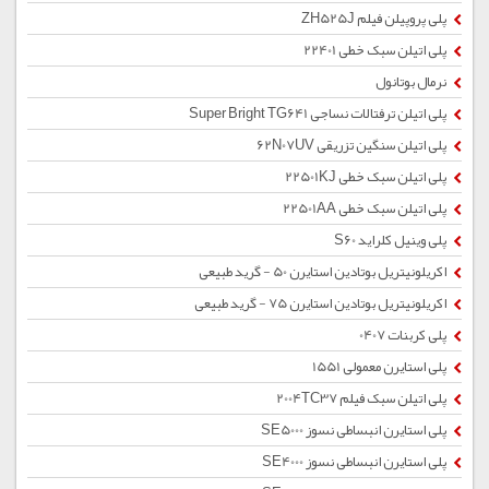
پلی پروپیلن فیلم ZH525J
پلی اتیلن سبک خطی 22401
نرمال بوتانول
پلی اتیلن ترفتالات نساجی Super Bright TG641
پلی اتیلن سنگین تزریقی 62N07UV
پلی اتیلن سبک خطی 22501KJ
پلی اتیلن سبک خطی 22501AA
پلی وینیل کلراید S60
اکریلونیتریل بوتادین استایرن 50 - گرید طبیعی
اکریلونیتریل بوتادین استایرن 75 - گرید طبیعی
پلی کربنات 0407
پلی استایرن معمولی 1551
پلی اتیلن سبک فیلم 2004TC37
پلی استایرن انبساطی نسوز SE5000
پلی استایرن انبساطی نسوز SE4000