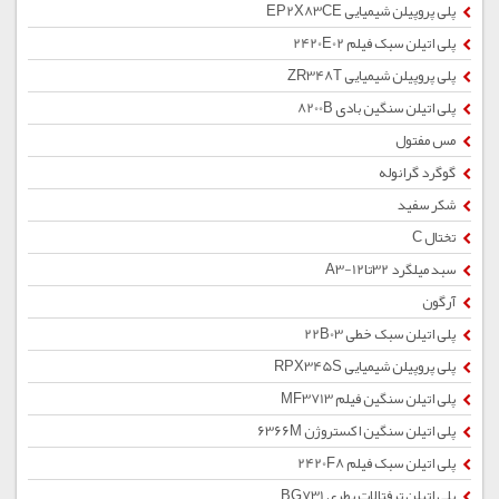
پلی پروپیلن شیمیایی EP2X83CE
پلی اتیلن سبک فیلم 2420E02
پلی پروپیلن شیمیایی ZR348T
پلی اتیلن سنگین بادی 8200B
مس مفتول
گوگرد گرانوله
شکر سفید
تختال C
سبد میلگرد 32تا12-A3
آرگون
پلی اتیلن سبک خطی 22B03
پلی پروپیلن شیمیایی RPX345S
پلی اتیلن سنگین فیلم MF3713
پلی اتیلن سنگین اکستروژن 6366M
پلی اتیلن سبک فیلم 2420F8
پلی اتیلن ترفتالات بطری BG731