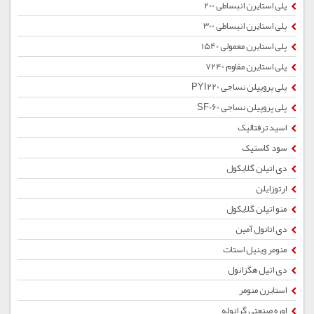
پلی استایرن انبساطی 200
پلی استایرن انبساطی 300
پلی استایرن معمولی 1540
پلی استایرن مقاوم 7240
پلی پروپیلن نساجی PYI220
پلی پروپیلن نساجی SF060
اسید ترفتالیک
سود کاستیک
دی اتیلن گلایکول
ارتوزایلن
منو اتیلن گلایکول
دی اتانول آمین
منومر وینیل استات
دی اتیل هگزانول
استایرن منومر
اوره صنعتی گرانوله