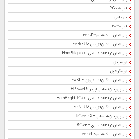
قیر PG7010
جو دامی
قیر 200300
پلی اتیلن سبک فیلم 2420F3
پلی اتیلن سنگین تزریقی 62N18UV
پلی اتیلن ترفتالات نساجی HomBright 641
اوره پریل
اوره گرانول
پلی اتیلن سنگین اکستروژن 48BF7
پلی پروپیلن نساجی (پودر) HP552R
پلی اتیلن ترفتالات نساجی HomBright TG641
پلی اتیلن سنگین تزریقی 62N11UV
پلی پروپیلن شیمیایی RG3212XE
پلی اتیلن ترفتالات بطری BG735
پلی اتیلن سبک فیلم 2426F8