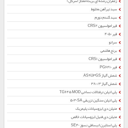
زعفران رشته ای بریده ممتاز (سرگل)
سبد تیرآهن مخلوط
سبد گندم دورم
قیر امولسیون CRS2
قیر 4050
سراتو
برنج هاشمی
قیر امولسیون CRS1
قیر PG6410
شمش آلیاژ AS9U3GS
شمش آلیاژ 380/3
پلی اتیلن ترفتالات نساجی TG645 MOD
پلی اتیلن سنگین تزریقی 5030SA
متیلن دی ایزوسیانات پلیمریک
متیلن دی فنیل ایزوسیانات خالص
پلی استایرن انبساطی نسوز SE40