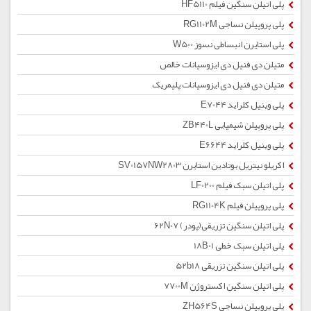
پلی اتیلن سنگین فیلم HF5110
پلی پروپیلن نساجی RG1102M
پلی استایرن انبساطی نسوز W500
متیلن دی فنیل دی ایزوسیانات خالص
متیلن دی فنیل دی ایزوسیانات پلیمریک
پلی وینیل کلراید E7044
پلی پروپیلن شیمیایی ZB440L
پلی وینیل کلراید E6644
اکریلو نیتریل بوتادین استایرن SV0157NW2803
پلی اتیلن سبک فیلم LF0200
پلی پروپیلن فیلم RG1104K
پلی اتیلن سنگین تزریقی(پودر) 62N07
پلی اتیلن سبک خطی 18B01
پلی اتیلن سنگین تزریقی 52b18
پلی اتیلن سنگین اکستروژن 7700M
پلی پروپیلن نساجی ZH564S