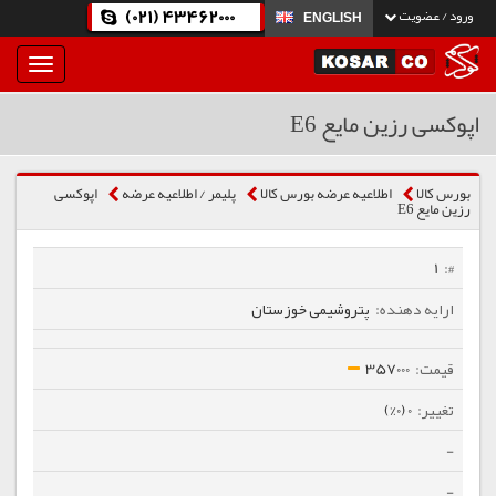
(021) 43462000
ورود / عضویت
ENGLISH
بار
و
بسته
اپوکسی رزین مایع E6
نمودن
فهرست
بورس کالا
اطلاعیه عرضه بورس کالا
پلیمر / اطلاعیه عرضه
اپوکسی
رزین مایع E6
1
پتروشیمی خوزستان
357000
0 (0%)
-
-