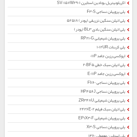
اکریلونیتریل بوتادین استایرن SV0157W2901
پلی پروپیلن نساجی F30S
پلی اتیلن سنگین تزریقی (پودر) 52518
پلی اتیلن سنگین بادی BL3 (پودر)
پلی پروپیلن شیمیایی RP210G
پلی کربنات 1012UR
اپوکسی رزین جامد 011P
پلی اتیلن سبک خطی 20BF5
اپوکسی رزین جامد E011P
پلی پروپیلن نساجی FI160
پلی پروپیلن نساجی HP456J
پلی پروپیلن شیمیایی ZR348U
پلی اتیلن سبک فیلم 2426E02
پلی پروپیلن شیمیایی EP1X30F
پلی پروپیلن نساجی X30S
پلی استایرن معمولی 1460