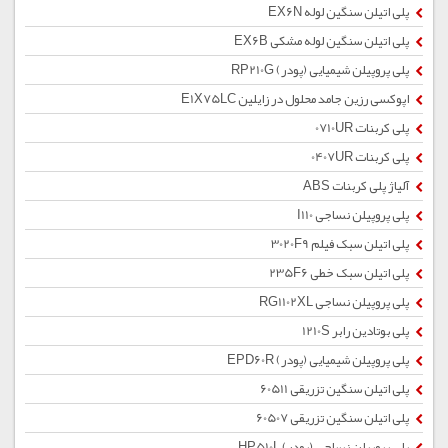
پلی اتیلن سنگین لوله EX6N
پلی اتیلن سنگین لوله مشکی EX6B
پلی پروپیلن شیمیایی (پودر) RP210G
اپوکسی رزین جامد محلول در زایلین E1X75LC
پلی کربنات 0710UR
پلی کربنات 0407UR
آلیاژ پلی کربنات ABS
پلی پروپیلن نساجی I110
پلی اتیلن سبک فیلم 3020F9
پلی اتیلن سبک خطی 235F6
پلی پروپیلن نساجی RG1102XL
پلی بوتادین رابر 1210S
پلی پروپیلن شیمیایی (پودر) EPD60R
پلی اتیلن سنگین تزریقی 60511
پلی اتیلن سنگین تزریقی 60507
پلی پروپیلن نساجی (پودر) HP510L