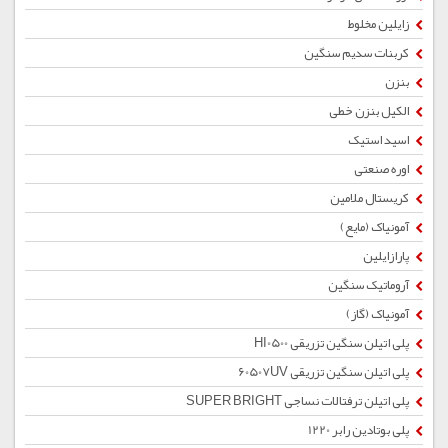
زایلین مخلوط
کربنات سدیم سنگین
بنزن
الکیل بنزن خطی
اسید استیک
اوره صنعتی
کریستال ملامین
آمونیاک (مایع)
پارازایلین
آروماتیک سنگین
آمونیاک (گاز)
پلی اتیلن سنگین تزریقی HI0500
پلی اتیلن سنگین تزریقی 60507UV
پلی اتیلن ترفتالات نساجی SUPER BRIGHT
پلی بوتادین رابر 1220