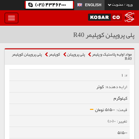
(021) 43462000
ورود / عضویت
ENGLISH
بار
و
بسته
پلی پروپیلن کوپلیمر R40
نمودن
فهرست
مواد اولیه پلاستیک و پلیمر
پلی پروپیلن
كوپلیمر
پلی پروپیلن کوپلیمر
R40
1
کوثر
کیلوگرم
51500 تومان
0 (0%)
51500