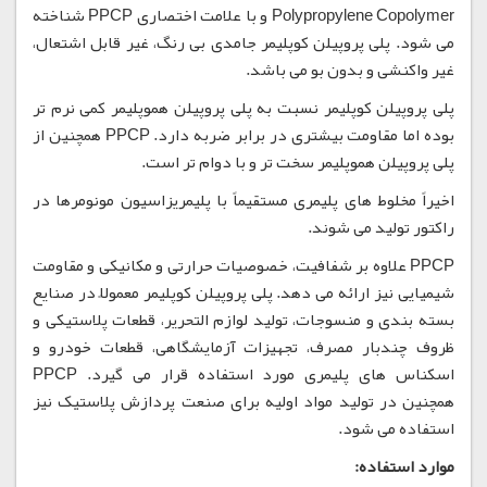
Polypropylene Copolymer و با علامت اختصاری PPCP شناخته
می شود. پلی پروپیلن کوپلیمر جامدی بی رنگ، غیر قابل اشتعال،
غیر واکنشی و بدون بو می باشد.
پلی پروپیلن کوپلیمر نسبت به پلی پروپیلن هموپلیمر کمی نرم تر
بوده اما مقاومت بیشتری در برابر ضربه دارد. PPCP همچنین از
پلی پروپیلن هموپلیمر سخت تر و با دوام تر است.
اخیراً مخلوط های پلیمری مستقیماً با پلیمریزاسیون مونومرها در
راکتور تولید می شوند.
PPCP علاوه بر شفافیت، خصوصیات حرارتی و مکانیکی و مقاومت
شیمیایی نیز ارائه می دهد. پلی پروپیلن کوپلیمر معمولاً در صنایع
بسته بندی و منسوجات، تولید لوازم التحریر، قطعات پلاستیکی و
ظروف چندبار مصرف، تجهیزات آزمایشگاهی، قطعات خودرو و
اسکناس های پلیمری مورد استفاده قرار می گیرد. PPCP
همچنین در تولید مواد اولیه برای صنعت پردازش پلاستیک نیز
استفاده می شود.
موارد استفاده: