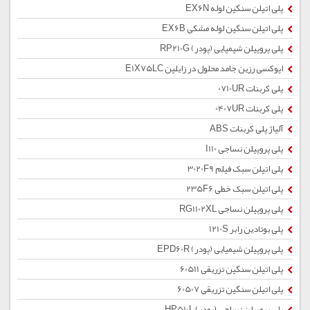
پلی اتیلن سنگین لوله EX6N
پلی اتیلن سنگین لوله مشکی EX6B
پلی پروپیلن شیمیایی (پودر) RP210G
اپوکسی رزین جامد محلول در زایلین E1X75LC
پلی کربنات 0710UR
پلی کربنات 0407UR
آلیاژ پلی کربنات ABS
پلی پروپیلن نساجی I110
پلی اتیلن سبک فیلم 3020F9
پلی اتیلن سبک خطی 235F6
پلی پروپیلن نساجی RG1102XL
پلی بوتادین رابر 1210S
پلی پروپیلن شیمیایی (پودر) EPD60R
پلی اتیلن سنگین تزریقی 60511
پلی اتیلن سنگین تزریقی 60507
پلی پروپیلن نساجی (پودر) HP510L