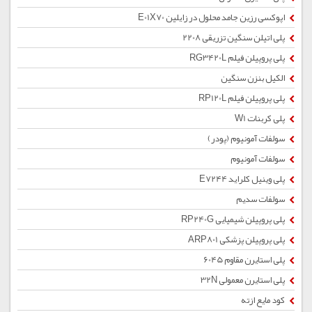
اپوکسی رزین جامد محلول در زایلین E01X70
پلی اتیلن سنگین تزریقی 2208
پلی پروپیلن فیلم RG3420L
الکیل بنزن سنگین
پلی پروپیلن فیلم RP120L
پلی کربنات W1
سولفات آمونیوم (پودر)
سولفات آمونیوم
پلی وینیل کلراید E7244
سولفات سدیم
پلی پروپیلن شیمیایی RP240G
پلی پروپیلن پزشکی ARP801
پلی استایرن مقاوم 6045
پلی استایرن معمولی 32N
کود مایع ازته