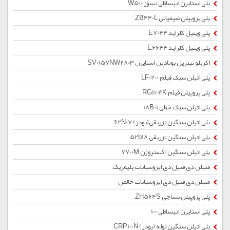
پلی استایرن انبساطی نسوز W500
پلی پروپیلن شیمیایی ZB440L
پلی وینیل کلراید E7044
پلی وینیل کلراید E6644
اکریلو نیتریل بوتادین استایرن SV0157NW2803
پلی اتیلن سبک فیلم LF0200
پلی پروپیلن فیلم RG1104K
پلی اتیلن سبک خطی 18B01
پلی اتیلن سنگین تزریقی(پودر) 62N07
پلی اتیلن سنگین تزریقی 52b18
پلی اتیلن سنگین اکستروژن 7700M
متیلن دی فنیل دی ایزوسیانات پلیمریک
متیلن دی فنیل دی ایزوسیانات خالص
پلی پروپیلن نساجی ZH564S
پلی استایرن انبساطی 100
پلی اتیلن سنگین لوله (پودر) CRP100N