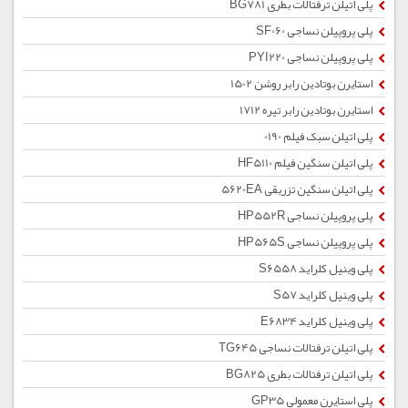
پلی اتیلن ترفتالات بطری BG781
پلی پروپیلن نساجی SF060
پلی پروپیلن نساجی PYI220
استایرن بوتادین رابر روشن 1502
استایرن بوتادین رابر تیره 1712
پلی اتیلن سبک فیلم 0190
پلی اتیلن سنگین فیلم HF5110
پلی اتیلن سنگین تزریقی 5620EA
پلی پروپیلن نساجی HP552R
پلی پروپیلن نساجی HP565S
پلی وینیل کلراید S6558
پلی وینیل کلراید S57
پلی وینیل کلراید E6834
پلی اتیلن ترفتالات نساجی TG645
پلی اتیلن ترفتالات بطری BG825
پلی استایرن معمولی GP35