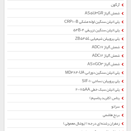
آرگون
شمش آلیاژ AS5U3GR
پلی اتیلن سنگین لوله مشکی CRP100B
پلی اتیلن سنگین تزریقی 54B04
پلی پروپیلن شیمیایی ZB545L
شمش آلیاژ ADC17
شمش آلیاژ ADC12
شمش آلیاژ AS7GO3
پلی اتیلن سنگین دورانی MD3840UA
پلی پروپیلن نساجی SIF010
پلی اتیلن سبک خطی 20075AA
پتاس (کلرید پتاسیم)
سراتو
برنج هاشمی
زعفران رشته ای درجه 1 (پوشال معمولی)