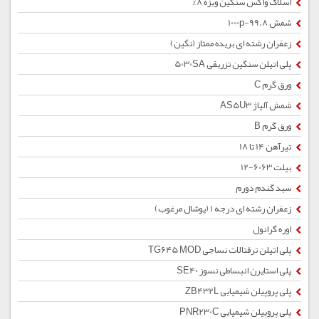
اسلاک واکس سنگین ویژه 8%
شمش 1000p-99.8
زعفران رشته ای بریده ممتاز (نگین)
پلی اتیلن سنگین تزریقی 5030SA
ورق گرم C
شمش آلیاژ AS5U3
ورق گرم B
تیرآهن 14 تا 18
بیلت 6063-12
سبد گندم دورم
زعفران رشته ای درجه 1 (پوشال مرغوب)
اوره گرانول
پلی اتیلن ترفتالات نساجی TG645 MOD
پلی استایرن انبساطی نسوز SE40
پلی پروپیلن شیمیایی ZB432L
پلی پروپیلن شیمیایی PNR230C