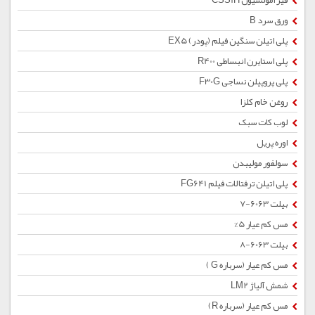
قیر امولسیون CSS1H
ورق سرد B
پلی اتیلن سنگین فیلم (پودر) EX5
پلی استایرن انبساطی R400
پلی پروپیلن نساجی F30G
روغن خام کلزا
لوب کات سبک
اوره پریل
سولفور مولیبدن
پلی اتیلن ترفتالات فیلم FG641
بیلت 6063-7
مس کم عیار 5%
بیلت 6063-8
مس کم عیار (سرباره G )
شمش آلیاژ LM2
مس کم عیار (سرباره R)