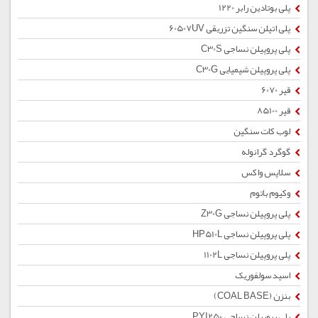
پلی بوتادین رابر 1220
پلی اتیلن سنگین تزریقی 60507UV
پلی پروپیلن نساجی C30S
پلی پروپیلن شیمیایی C30G
قیر 6070
قیر 85100
لوب کات سنگین
گوگرد گرانوله
سلاپس واکس
وکیوم باتوم
پلی پروپیلن نساجی Z30G
پلی پروپیلن نساجی HP510L
پلی پروپیلن نساجی 1102L
اسید سولفوریک
بنزن (COAL BASE)
پلی پروپیلن نساجی PYI250