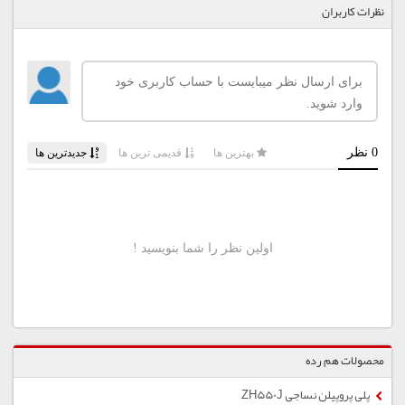
نظرات کاربران
محصولات هم رده
پلی پروپیلن نساجی ZH550J