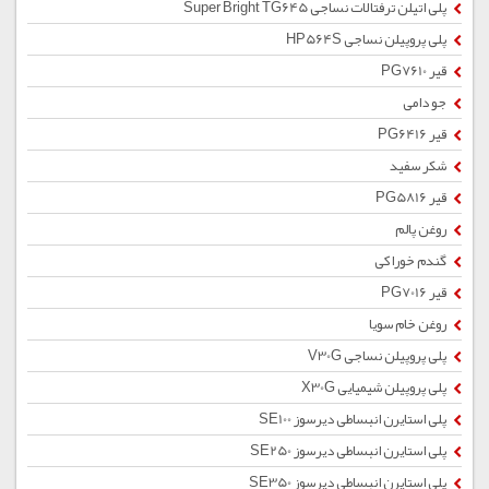
پلی اتیلن ترفتالات نساجی Super Bright TG645
پلی پروپیلن نساجی HP564S
قیر PG7610
جو دامی
قیر PG6416
شکر سفید
قیر PG5816
روغن پالم
گندم خوراکی
قیر PG7016
روغن خام سویا
پلی پروپیلن نساجی V30G
پلی پروپیلن شیمیایی X30G
پلی استایرن انبساطی دیرسوز SE100
پلی استایرن انبساطی دیرسوز SE250
پلی استایرن انبساطی دیرسوز SE350