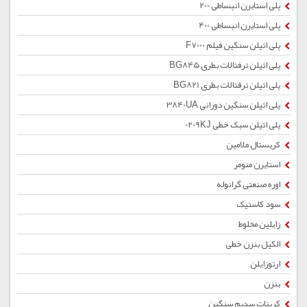
پلی استایرن انبساطی 200
پلی استایرن انبساطی 400
پلی اتیلن سنگین فیلم F7000
پلی اتیلن ترفتالات بطری BG845
پلی اتیلن ترفتالات بطری BG821
پلی اتیلن سنگین دورانی 3840UA
پلی اتیلن سبک خطی 0209KJ
کریستال ملامین
استایرن منومر
اوره صنعتی گرانوله
سود کاستیک
زایلین مخلوط
الکیل بنزن خطی
ارتوزایلن
بنزن
کربنات سدیم سنگین