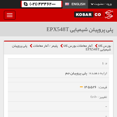
(021) 43462000
ورود / عضویت
ENGLISH
بار
و
بسته
پلی پروپیلن شیمیایی EPX548T
نمودن
فهرست
بورس کالا
آمار معاملات بورس کالا
پلیمر / آمار معاملات
پلی پروپیلن
شیمیایی EPX548T
1
پلی پروپیلن جم
145526
0 (0%)
-
-