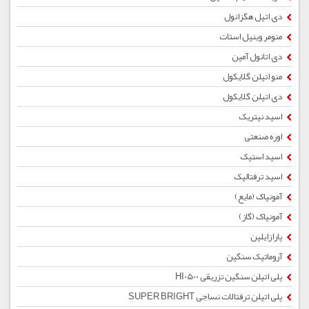
دی اتیل هگزانول
منومر وینیل استات
دی اتانول آمین
منو اتیلن گلایکول
دی اتیلن گلایکول
اسید نیتریک
اوره صنعتی
اسید استیک
اسید ترفتالیک
آمونیاک (مایع)
آمونیاک (گاز)
پارازایلین
آروماتیک سنگین
پلی اتیلن سنگین تزریقی HI0500
پلی اتیلن ترفتالات نساجی SUPER BRIGHT