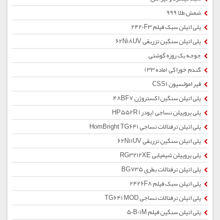
شمش طلا 999
پلی اتیلن سبک فیلم 2420F3
پلی اتیلن سنگین تزریقی 62N18UV
جوجه یک روزه گوشتی
گندم خوراکی (ماده 33)
قیر امولسیون CSS1
پلی اتیلن سنگین اکستروژن 48BF7
پلی پروپیلن نساجی (پودر) HP552R
پلی اتیلن ترفتالات نساجی HomBright TG641
پلی اتیلن سنگین تزریقی 62N11UV
پلی پروپیلن شیمیایی RG3212XE
پلی اتیلن ترفتالات بطری BG735
پلی اتیلن سبک فیلم 2426F8
پلی اتیلن ترفتالات نساجی TG641 MOD
پلی اتیلن سنگین فیلم 50B01M