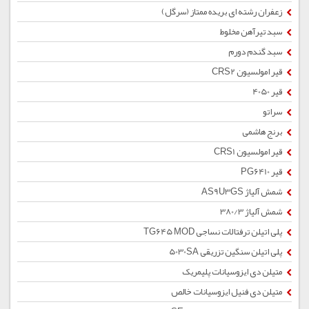
زعفران رشته ای بریده ممتاز (سرگل)
سبد تیرآهن مخلوط
سبد گندم دورم
قیر امولسیون CRS2
قیر 4050
سراتو
برنج هاشمی
قیر امولسیون CRS1
قیر PG6410
شمش آلیاژ AS9U3GS
شمش آلیاژ 380/3
پلی اتیلن ترفتالات نساجی TG645 MOD
پلی اتیلن سنگین تزریقی 5030SA
متیلن دی ایزوسیانات پلیمریک
متیلن دی فنیل ایزوسیانات خالص