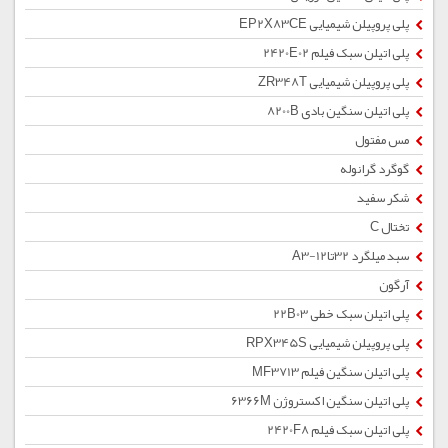
پلی پروپیلن شیمیایی EP2X83CE
پلی اتیلن سبک فیلم 2420E02
پلی پروپیلن شیمیایی ZR348T
پلی اتیلن سنگین بادی 8200B
مس مفتول
گوگرد گرانوله
شکر سفید
تختال C
سبد میلگرد 32تا12-A3
آرگون
پلی اتیلن سبک خطی 22B03
پلی پروپیلن شیمیایی RPX345S
پلی اتیلن سنگین فیلم MF3713
پلی اتیلن سنگین اکستروژن 6366M
پلی اتیلن سبک فیلم 2420F8