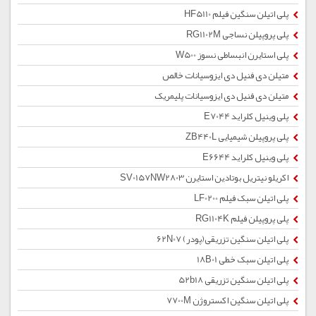
پلی اتیلن سنگین فیلم HF5110
پلی پروپیلن نساجی RG1102M
پلی استایرن انبساطی نسوز W500
متیلن دی فنیل دی ایزوسیانات خالص
متیلن دی فنیل دی ایزوسیانات پلیمریک
پلی وینیل کلراید E7044
پلی پروپیلن شیمیایی ZB440L
پلی وینیل کلراید E6644
اکریلو نیتریل بوتادین استایرن SV0157NW2803
پلی اتیلن سبک فیلم LF0200
پلی پروپیلن فیلم RG1104K
پلی اتیلن سنگین تزریقی(پودر) 62N07
پلی اتیلن سبک خطی 18B01
پلی اتیلن سنگین تزریقی 52b18
پلی اتیلن سنگین اکستروژن 7700M