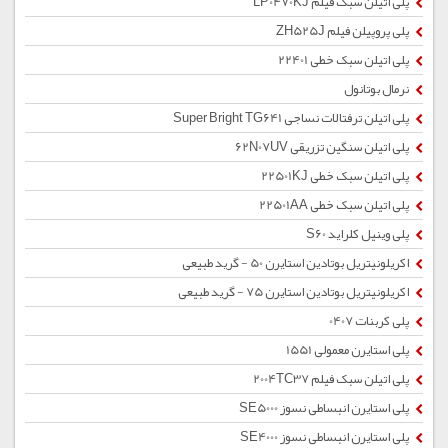
پلی اتیلن سبک فیلم LP0470KJ
پلی پروپیلن فیلم ZH525J
پلی اتیلن سبک خطی 22401
نرمال بوتانول
پلی اتیلن ترفتالات نساجی Super Bright TG641
پلی اتیلن سنگین تزریقی 62N07UV
پلی اتیلن سبک خطی 22501KJ
پلی اتیلن سبک خطی 22501AA
پلی وینیل کلراید S60
اکریلونیتریل بوتادین استایرن 50 - گرید طبیعی
اکریلونیتریل بوتادین استایرن 75 - گرید طبیعی
پلی کربنات 0407
پلی استایرن معمولی 1551
پلی اتیلن سبک فیلم 2004TC37
پلی استایرن انبساطی نسوز SE5000
پلی استایرن انبساطی نسوز SE4000