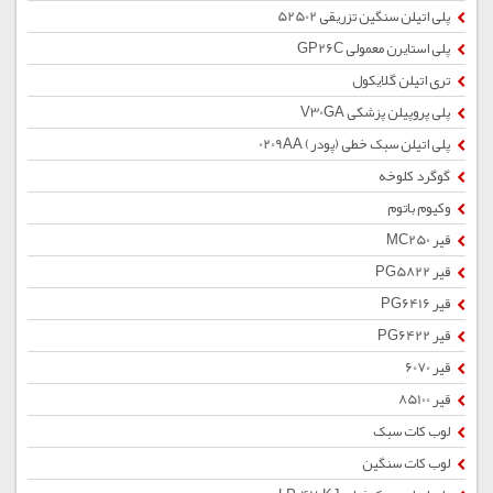
پلی اتیلن سنگین تزریقی 52502
پلی استایرن معمولی GP26C
تری اتیلن گلایکول
پلی پروپیلن پزشکی V30GA
پلی اتیلن سبک خطی (پودر) 0209AA
گوگرد کلوخه
وکیوم باتوم
قیر MC250
قیر PG5822
قیر PG6416
قیر PG6422
قیر 6070
قیر 85100
لوب کات سبک
لوب کات سنگین