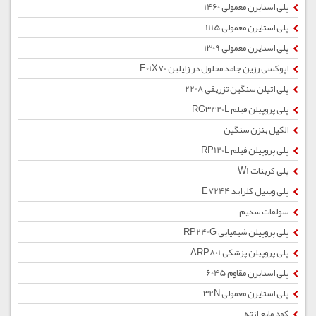
پلی استایرن معمولی 1460
پلی استایرن معمولی 1115
پلی استایرن معمولی 1309
اپوکسی رزین جامد محلول در زایلین E01X70
پلی اتیلن سنگین تزریقی 2208
پلی پروپیلن فیلم RG3420L
الکیل بنزن سنگین
پلی پروپیلن فیلم RP120L
پلی کربنات W1
پلی وینیل کلراید E7244
سولفات سدیم
پلی پروپیلن شیمیایی RP240G
پلی پروپیلن پزشکی ARP801
پلی استایرن مقاوم 6045
پلی استایرن معمولی 32N
کود مایع ازته