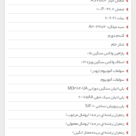
شمش آلیاژ AS7GO3
شمش 1000P-99.7
بیلت 6061-8
سبد میلگرد 12تا32-A3
گندم دورم
شکر خام
پارافین واکس سنگین 5%
اسلاک واکس سنگین ویژه 12%
سولفات آمونیوم (پودر)
سولفات آمونیوم
پلی اتیلن سنگین دورانی MD3840UA
پلی اتیلن سبک خطی 20075AA
پلی پروپیلن نساجی SIF010
زعفران رشته ای درجه 1 (پوشال مرغوب)
زعفران رشته ای درجه 1 (پوشال معمولی)
زعفران رشته ای بریده ممتاز (نگین)