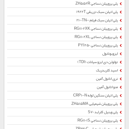
پلی پروپیلن نساجی ZH552R
پلی اتیلن سبک تزریقی 1922T
پلی اتیلن سبک فیلم 2100TN00
پلی پروپیلن نساجی RG1102XK
پلی پروپیلن نساجی RG1102XL
پلی پروپیلن نساجی PYI250
ایزوبوتانول
تولوئن دی ایزو سیانات (TDI)
اسید کلریدریک
تری اتانول آمین
منو اتانول آمین
پلی اتیلن سنگین لوله CRP100N
پلی پروپیلن شیمیایی ZH515MA
پلی وینیل کلراید S70
پلی پروپیلن نساجی RG1101S
پلی پروپیلن شیمیایی ZR230C