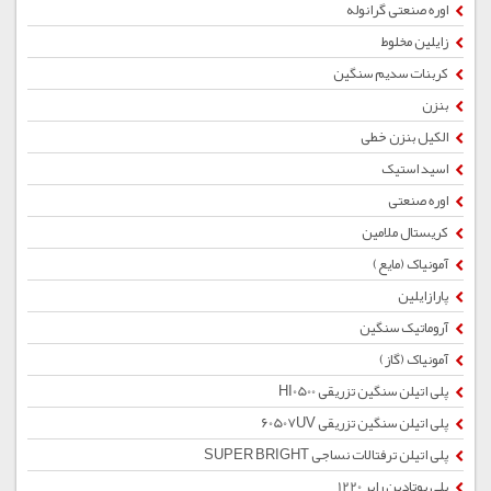
اوره صنعتی گرانوله
زایلین مخلوط
کربنات سدیم سنگین
بنزن
الکیل بنزن خطی
اسید استیک
اوره صنعتی
کریستال ملامین
آمونیاک (مایع)
پارازایلین
آروماتیک سنگین
آمونیاک (گاز)
پلی اتیلن سنگین تزریقی HI0500
پلی اتیلن سنگین تزریقی 60507UV
پلی اتیلن ترفتالات نساجی SUPER BRIGHT
پلی بوتادین رابر 1220