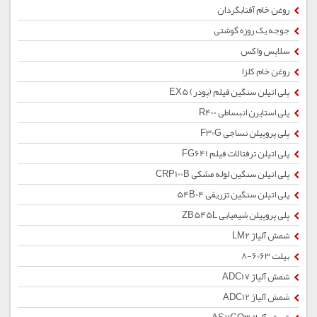
روغن خام آفتابگردان
جوجه یک روزه گوشتی
سلاپس واکس
روغن خام کلزا
پلی اتیلن سنگین فیلم (پودر) EX5
پلی استایرن انبساطی R400
پلی پروپیلن نساجی F30G
پلی اتیلن ترفتالات فیلم FG641
پلی اتیلن سنگین لوله مشکی CRP100B
پلی اتیلن سنگین تزریقی 54B04
پلی پروپیلن شیمیایی ZB545L
شمش آلیاژ LM2
بیلت 6063-8
شمش آلیاژ ADC17
شمش آلیاژ ADC12