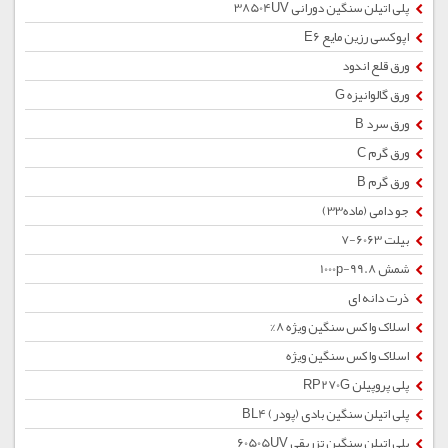
پلی اتیلن سنگین دورانی 38504UV
اپوکسی رزین مایع E6
ورق قلع اندود
ورق گالوانیزه G
ورق سرد B
ورق گرم C
ورق گرم B
جو دامی (ماده33)
بیلت 6063-7
شمش 1000p-99.8
ذرت دانه ای
اسلاک واکس سنگین ویژه 8%
اسلاک واکس سنگین ویژه
پلی پروپیلن RP270G
پلی اتیلن سنگین بادی (پودر) BL4
پلی اتیلن سنگین تزریقی 60505UV