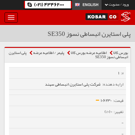
(021) 43462000
ورود / عضویت
ENGLISH
بار
و
بسته
پلی استایرن انبساطی نسوز SE350
نمودن
فهرست
بورس کالا
اطلاعیه عرضه بورس کالا
پلیمر / اطلاعیه عرضه
پلی استایرن
انبساطی نسوز SE350
1
شرکت پلی استایرن انبساطی سهند
106230
0 (0%)
-
-