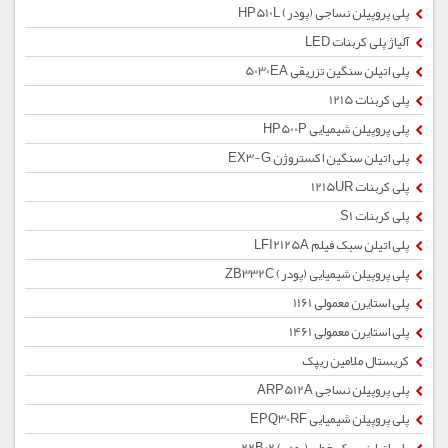
پلی پروپیلن نساجی (پودر) HP510L
آلیاژ پلی کربنات LED
پلی اتیلن سنگین تزریقی 5030EA
پلی کربنات 1215
پلی پروپیلن شیمیایی HP500P
پلی اتیلن سنگین اکستروژن EX3-G
پلی کربنات 1215UR
پلی کربنات S1
پلی اتیلن سبک فیلم LFI2125A
پلی پروپیلن شیمیایی (پودر) ZB332C
پلی استایرن معمولی 1161
پلی استایرن معمولی 1461
کریستال ملامین ریپک
پلی پروپیلن نساجی ARP512A
پلی پروپیلن شیمیایی EPQ30RF