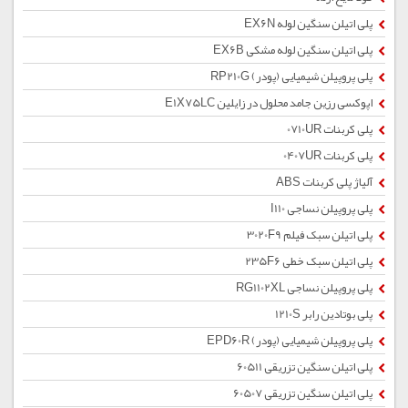
پلی اتیلن سنگین لوله EX6N
پلی اتیلن سنگین لوله مشکی EX6B
پلی پروپیلن شیمیایی (پودر) RP210G
اپوکسی رزین جامد محلول در زایلین E1X75LC
پلی کربنات 0710UR
پلی کربنات 0407UR
آلیاژ پلی کربنات ABS
پلی پروپیلن نساجی I110
پلی اتیلن سبک فیلم 3020F9
پلی اتیلن سبک خطی 235F6
پلی پروپیلن نساجی RG1102XL
پلی بوتادین رابر 1210S
پلی پروپیلن شیمیایی (پودر) EPD60R
پلی اتیلن سنگین تزریقی 60511
پلی اتیلن سنگین تزریقی 60507