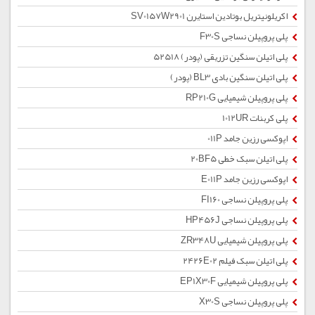
اکریلونیتریل بوتادین استایرن SV0157W2901
پلی پروپیلن نساجی F30S
پلی اتیلن سنگین تزریقی (پودر) 52518
پلی اتیلن سنگین بادی BL3 (پودر)
پلی پروپیلن شیمیایی RP210G
پلی کربنات 1012UR
اپوکسی رزین جامد 011P
پلی اتیلن سبک خطی 20BF5
اپوکسی رزین جامد E011P
پلی پروپیلن نساجی FI160
پلی پروپیلن نساجی HP456J
پلی پروپیلن شیمیایی ZR348U
پلی اتیلن سبک فیلم 2426E02
پلی پروپیلن شیمیایی EP1X30F
پلی پروپیلن نساجی X30S