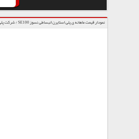
نمودار قیمت ماهانه ی پلی استایرن انبساطی نسوز SE100 / شرکت پلی استایرن انبساطی سهند