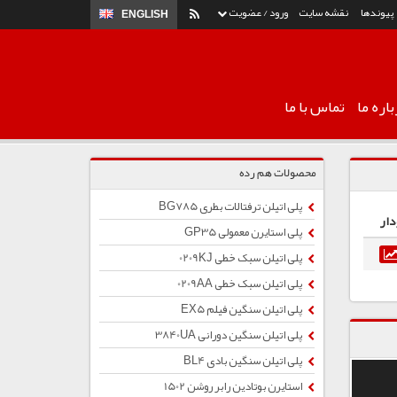
پیوندها
نقشه سایت
ورود / عضویت
ENGLISH
اره ما
تماس با ما
محصولات هم رده
پلی اتیلن ترفتالات بطری BG785
دار
پلی استایرن معمولی GP35
پلی اتیلن سبک خطی 0209KJ
پلی اتیلن سبک خطی 0209AA
پلی اتیلن سنگین فیلم EX5
پلی اتیلن سنگین دورانی 3840UA
پلی اتیلن سنگین بادی BL4
استایرن بوتادین رابر روشن 1502