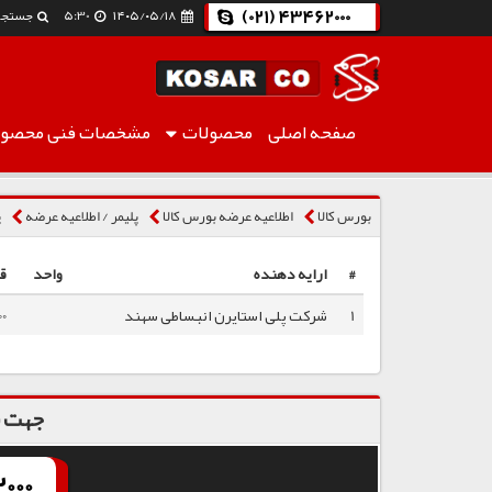
(021) 43462000
۱۴۰۵/۰۵/۱۸
5:30
جستجو
صفحه اصلی
محصولات
مشخصات فنی
محصول
پلی استایرن انبساطی نسوز SE100
بورس کالا
اطلاعیه عرضه بورس کالا
پلیمر / اطلاعیه عرضه
پ
#
ارایه دهنده
واحد
ق
1
شرکت پلی استایرن انبساطی سهند
00
جهت س
000