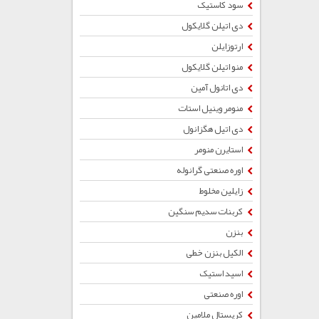
سود کاستیک
دی اتیلن گلایکول
ارتوزایلن
منو اتیلن گلایکول
دی اتانول آمین
منومر وینیل استات
دی اتیل هگزانول
استایرن منومر
اوره صنعتی گرانوله
زایلین مخلوط
کربنات سدیم سنگین
بنزن
الکیل بنزن خطی
اسید استیک
اوره صنعتی
کریستال ملامین