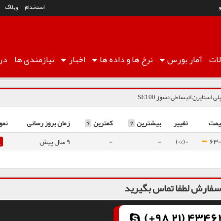
استخدام
وبلاگ
ات
آمار
بورس
نرخ ها
و داده ها
اخبار
نیازمندی ها
درب
لی استایرن انبساطی نسوز SE100
یمت
تغییر
بیشترین
?
کمترین
?
زمان بروز رسانی
نمو
630
0 (0%)
-
-
9 سال پیش
فارش لطفا تماس بگیرید
(+98 21) 43462