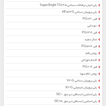
پلی اتیلن ترفتالات نساجی Super Bright TG645
پلی پروپیلن نساجی HP564S
قیر PG7610
جو دامی
قیر PG6416
شکر سفید
قیر PG5816
روغن پالم
گندم خوراکی
قیر PG7016
روغن خام سویا
پلی پروپیلن نساجی V30G
پلی پروپیلن شیمیایی X30G
پلی استایرن انبساطی دیرسوز SE100
پلی استایرن انبساطی دیرسوز SE250