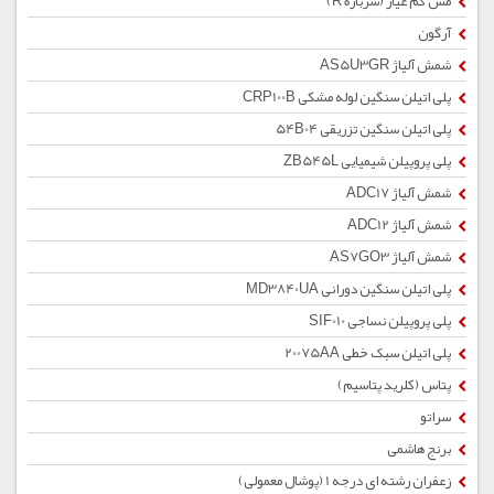
مس کم عیار (سرباره R)
آرگون
شمش آلیاژ AS5U3GR
پلی اتیلن سنگین لوله مشکی CRP100B
پلی اتیلن سنگین تزریقی 54B04
پلی پروپیلن شیمیایی ZB545L
شمش آلیاژ ADC17
شمش آلیاژ ADC12
شمش آلیاژ AS7GO3
پلی اتیلن سنگین دورانی MD3840UA
پلی پروپیلن نساجی SIF010
پلی اتیلن سبک خطی 20075AA
پتاس (کلرید پتاسیم)
سراتو
برنج هاشمی
زعفران رشته ای درجه 1 (پوشال معمولی)