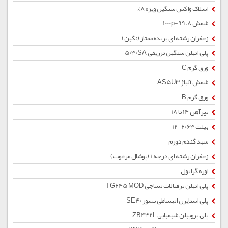
اسلاک واکس سنگین ویژه 8%
شمش 1000p-99.8
زعفران رشته ای بریده ممتاز (نگین)
پلی اتیلن سنگین تزریقی 5030SA
ورق گرم C
شمش آلیاژ AS5U3
ورق گرم B
تیرآهن 14 تا 18
بیلت 6063-12
سبد گندم دورم
زعفران رشته ای درجه 1 (پوشال مرغوب)
اوره گرانول
پلی اتیلن ترفتالات نساجی TG645 MOD
پلی استایرن انبساطی نسوز SE40
پلی پروپیلن شیمیایی ZB432L