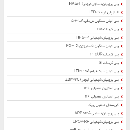
پلی پروپیلن نساجی (پودر) HP510L
آلیاژ پلی کربنات LED
پلی اتیلن سنگین تزریقی 5030EA
پلی کربنات 1215
پلی پروپیلن شیمیایی HP500P
پلی اتیلن سنگین اکستروژن EX3-G
پلی کربنات 1215UR
پلی کربنات S1
پلی اتیلن سبک فیلم LFI2125A
پلی پروپیلن شیمیایی (پودر) ZB332C
پلی استایرن معمولی 1461
پلی استایرن معمولی 1161
کریستال ملامین ریپک
پلی پروپیلن نساجی ARP512A
پلی پروپیلن شیمیایی EPQ30RF