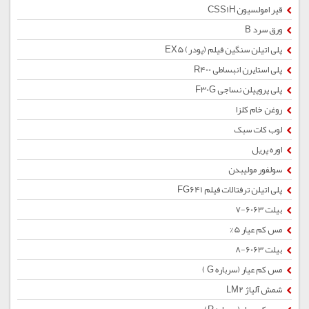
قیر امولسیون CSS1H
ورق سرد B
پلی اتیلن سنگین فیلم (پودر) EX5
پلی استایرن انبساطی R400
پلی پروپیلن نساجی F30G
روغن خام کلزا
لوب کات سبک
اوره پریل
سولفور مولیبدن
پلی اتیلن ترفتالات فیلم FG641
بیلت 6063-7
مس کم عیار 5%
بیلت 6063-8
مس کم عیار (سرباره G )
شمش آلیاژ LM2