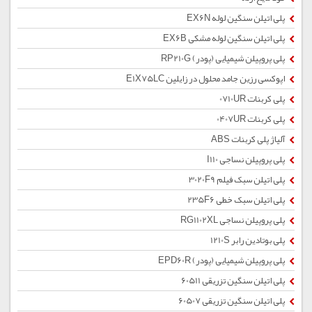
پلی اتیلن سنگین لوله EX6N
پلی اتیلن سنگین لوله مشکی EX6B
پلی پروپیلن شیمیایی (پودر) RP210G
اپوکسی رزین جامد محلول در زایلین E1X75LC
پلی کربنات 0710UR
پلی کربنات 0407UR
آلیاژ پلی کربنات ABS
پلی پروپیلن نساجی I110
پلی اتیلن سبک فیلم 3020F9
پلی اتیلن سبک خطی 235F6
پلی پروپیلن نساجی RG1102XL
پلی بوتادین رابر 1210S
پلی پروپیلن شیمیایی (پودر) EPD60R
پلی اتیلن سنگین تزریقی 60511
پلی اتیلن سنگین تزریقی 60507