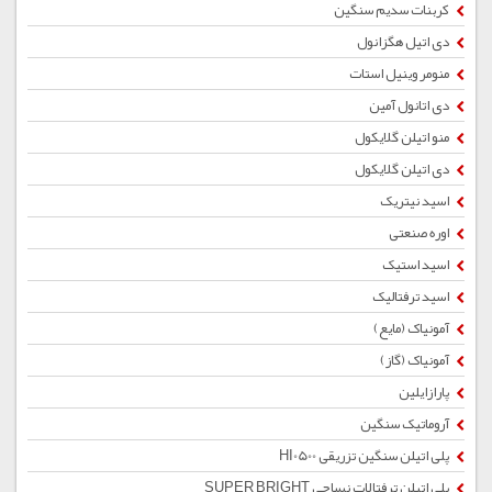
کربنات سدیم سنگین
دی اتیل هگزانول
منومر وینیل استات
دی اتانول آمین
منو اتیلن گلایکول
دی اتیلن گلایکول
اسید نیتریک
اوره صنعتی
اسید استیک
اسید ترفتالیک
آمونیاک (مایع)
آمونیاک (گاز)
پارازایلین
آروماتیک سنگین
پلی اتیلن سنگین تزریقی HI0500
پلی اتیلن ترفتالات نساجی SUPER BRIGHT