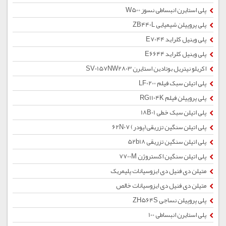
پلی استایرن انبساطی نسوز W500
پلی پروپیلن شیمیایی ZB440L
پلی وینیل کلراید E7044
پلی وینیل کلراید E6644
اکریلو نیتریل بوتادین استایرن SV0157NW2803
پلی اتیلن سبک فیلم LF0200
پلی پروپیلن فیلم RG1104K
پلی اتیلن سبک خطی 18B01
پلی اتیلن سنگین تزریقی(پودر) 62N07
پلی اتیلن سنگین تزریقی 52b18
پلی اتیلن سنگین اکستروژن 7700M
متیلن دی فنیل دی ایزوسیانات پلیمریک
متیلن دی فنیل دی ایزوسیانات خالص
پلی پروپیلن نساجی ZH564S
پلی استایرن انبساطی 100