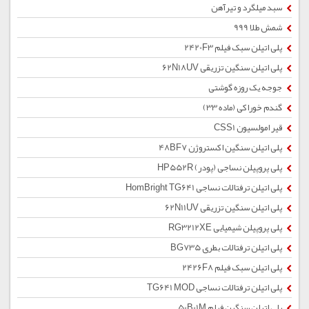
سبد میلگرد و تیرآهن
شمش طلا 999
پلی اتیلن سبک فیلم 2420F3
پلی اتیلن سنگین تزریقی 62N18UV
جوجه یک روزه گوشتی
گندم خوراکی (ماده 33)
قیر امولسیون CSS1
پلی اتیلن سنگین اکستروژن 48BF7
پلی پروپیلن نساجی (پودر) HP552R
پلی اتیلن ترفتالات نساجی HomBright TG641
پلی اتیلن سنگین تزریقی 62N11UV
پلی پروپیلن شیمیایی RG3212XE
پلی اتیلن ترفتالات بطری BG735
پلی اتیلن سبک فیلم 2426F8
پلی اتیلن ترفتالات نساجی TG641 MOD
پلی اتیلن سنگین فیلم 50B01M