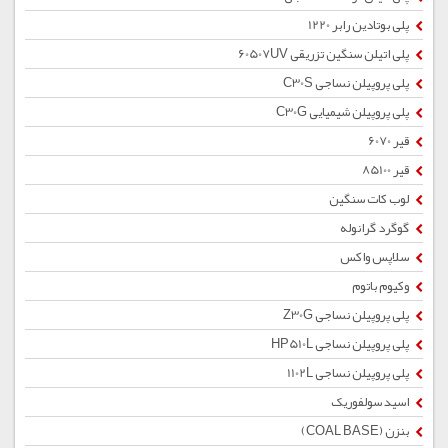
پلی بوتادین رابر 1220
پلی اتیلن سنگین تزریقی 60507UV
پلی پروپیلن نساجی C30S
پلی پروپیلن شیمیایی C30G
قیر 6070
قیر 85100
لوب کات سنگین
گوگرد گرانوله
سلاپس واکس
وکیوم باتوم
پلی پروپیلن نساجی Z30G
پلی پروپیلن نساجی HP510L
پلی پروپیلن نساجی 1102L
اسید سولفوریک
بنزن (COAL BASE)