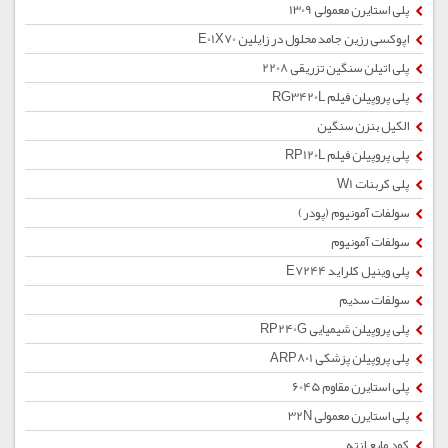
پلی استایرن معمولی 1309
اپوکسی رزین جامد محلول در زایلین E01X70
پلی اتیلن سنگین تزریقی 2208
پلی پروپیلن فیلم RG3420L
الکیل بنزن سنگین
پلی پروپیلن فیلم RP120L
پلی کربنات W1
سولفات آمونیوم (پودر)
سولفات آمونیوم
پلی وینیل کلراید E7244
سولفات سدیم
پلی پروپیلن شیمیایی RP240G
پلی پروپیلن پزشکی ARP801
پلی استایرن مقاوم 6045
پلی استایرن معمولی 32N
کود مایع ازته