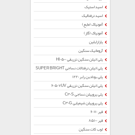
اسید استیک
اسید ترفتالیک
آمونیاک (مایع)
آمونیاک (گاز)
پارازایلین
آروماتیک سنگین
پلی اتیلن سنگین تزریقی HI0500
پلی اتیلن ترفتالات نساجی SUPER BRIGHT
پلی بوتادین رابر 1220
پلی اتیلن سنگین تزریقی 60507UV
پلی پروپیلن نساجی C30S
پلی پروپیلن شیمیایی C30G
قیر 6070
قیر 85100
لوب کات سنگین