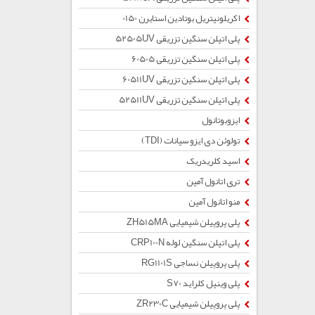
اکریلونیتریل بوتادین استایرن 0150
پلی اتیلن سنگین تزریقی 52505UV
پلی اتیلن سنگین تزریقی 60505
پلی اتیلن سنگین تزریقی 60511UV
پلی اتیلن سنگین تزریقی 52511UV
ایزوبوتانول
تولوئن دی ایزو سیانات (TDI)
اسید کلریدریک
تری اتانول آمین
منو اتانول آمین
پلی پروپیلن شیمیایی ZH515MA
پلی اتیلن سنگین لوله CRP100N
پلی پروپیلن نساجی RG1101S
پلی وینیل کلراید S70
پلی پروپیلن شیمیایی ZR230C