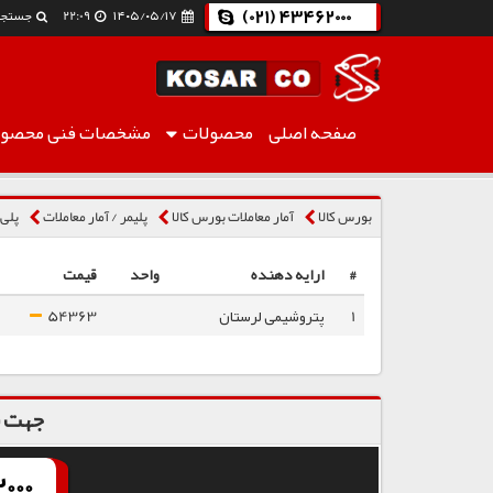
(021) 43462000
۱۴۰۵/۰۵/۱۷
22:09
جستجو
صفحه اصلی
محصولات
مشخصات فنی
محصول
پلی اتیلن سنگین تزریقی 62N07
بورس کالا
آمار معاملات بورس کالا
پلیمر / آمار معاملات
پلی 
#
ارایه دهنده
واحد
قیمت
1
پتروشیمی لرستان
54363
جهت س
000