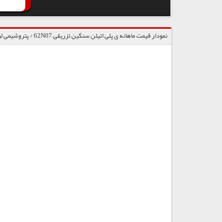
نمودار قیمت ماهانه ی پلی اتیلن سنگین تزریقی 62N07 / پتروشیمی لرستان