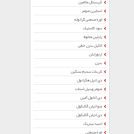
کریستال ملامین
استایرن منومر
اوره صنعتی گرانوله
سود کاستیک
زایلین مخلوط
الکیل بنزن خطی
ارتوزایلن
بنزن
کربنات سدیم سنگین
دی اتیل هگزانول
منومر وینیل استات
دی اتانول آمین
منو اتیلن گلایکول
دی اتیلن گلایکول
اسید نیتریک
اوره صنعتی