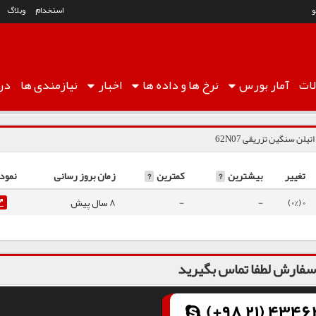
استخدام
وبلاگ
ات
آمار
بورس
نرخ ها
و داده ها
اخبار
نیازمندی ها
درب
اتیلن سنگین تزریقی 62N07
تغییر
بیشترین
?
کمترین
?
زمان بروز رسانی
نمودا
0 (0%)
-
-
8 سال پیش
فارش لطفا تماس بگیرید
(+98 21) 43462