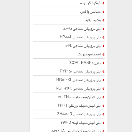
گوگرد گرانوله
سلاپس واکس
وکیوم باتوم
پلی پروپیلن نساجی Z30G
پلی پروپیلن نساجی HP510L
پلی پروپیلن نساجی 1102L
اسید سولفوریک
بنزن (COAL BASE)
پلی پروپیلن نساجی PYI250
پلی پروپیلن نساجی RG1102XL
پلی پروپیلن نساجی RG1102XK
پلی اتیلن سبک فیلم 2100TN00
پلی اتیلن سبک تزریقی 1922T
پلی پروپیلن نساجی ZH552R
پلی اتیلن سبک فیلم 2420D
پلی اتیلن سنگین تزریقی 5218UA