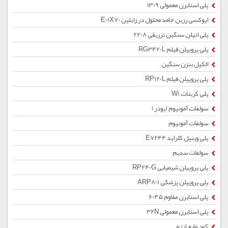
پلی استایرن معمولی 1309
اپوکسی رزین جامد محلول در زایلین E01X70
پلی اتیلن سنگین تزریقی 2208
پلی پروپیلن فیلم RG3420L
الکیل بنزن سنگین
پلی پروپیلن فیلم RP120L
پلی کربنات W1
سولفات آمونیوم (پودر)
سولفات آمونیوم
پلی وینیل کلراید E7244
سولفات سدیم
پلی پروپیلن شیمیایی RP240G
پلی پروپیلن پزشکی ARP801
پلی استایرن مقاوم 6045
پلی استایرن معمولی 32N
کود مایع ازته