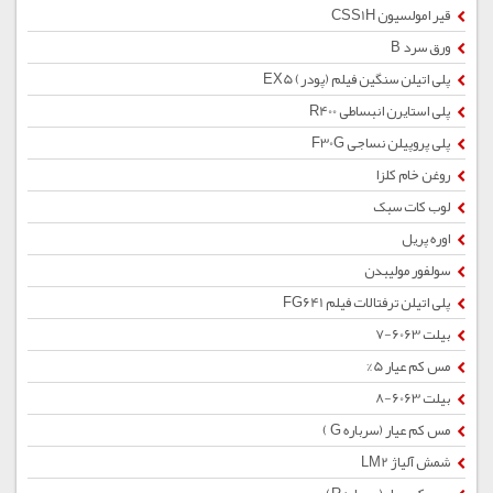
قیر امولسیون CSS1H
ورق سرد B
پلی اتیلن سنگین فیلم (پودر) EX5
پلی استایرن انبساطی R400
پلی پروپیلن نساجی F30G
روغن خام کلزا
لوب کات سبک
اوره پریل
سولفور مولیبدن
پلی اتیلن ترفتالات فیلم FG641
بیلت 6063-7
مس کم عیار 5%
بیلت 6063-8
مس کم عیار (سرباره G )
شمش آلیاژ LM2