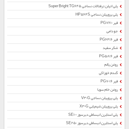
پلی اتیلن ترفتالات نساجی Super Bright TG645
پلی پروپیلن نساجی HP564S
قیر PG7610
جو دامی
قیر PG6416
شکر سفید
قیر PG5816
روغن پالم
گندم خوراکی
قیر PG7016
روغن خام سویا
پلی پروپیلن نساجی V30G
پلی پروپیلن شیمیایی X30G
پلی استایرن انبساطی دیرسوز SE100
پلی استایرن انبساطی دیرسوز SE250