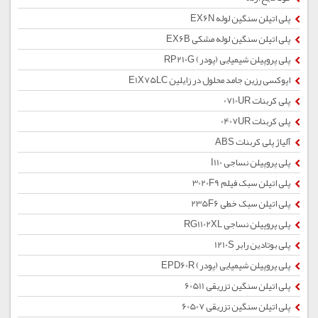
پلی اتیلن سنگین لوله EX6N
پلی اتیلن سنگین لوله مشکی EX6B
پلی پروپیلن شیمیایی (پودر) RP210G
اپوکسی رزین جامد محلول در زایلین E1X75LC
پلی کربنات 0710UR
پلی کربنات 0407UR
آلیاژ پلی کربنات ABS
پلی پروپیلن نساجی I110
پلی اتیلن سبک فیلم 3020F9
پلی اتیلن سبک خطی 235F6
پلی پروپیلن نساجی RG1102XL
پلی بوتادین رابر 1210S
پلی پروپیلن شیمیایی (پودر) EPD60R
پلی اتیلن سنگین تزریقی 60511
پلی اتیلن سنگین تزریقی 60507