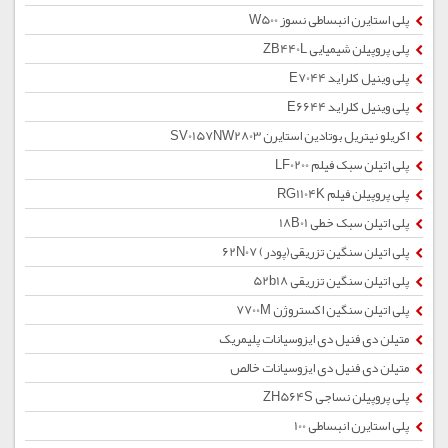
پلی استایرن انبساطی نسوز W500
پلی پروپیلن شیمیایی ZB440L
پلی وینیل کلراید E7044
پلی وینیل کلراید E6644
اکریلو نیتریل بوتادین استایرن SV0157NW2803
پلی اتیلن سبک فیلم LF0200
پلی پروپیلن فیلم RG1104K
پلی اتیلن سبک خطی 18B01
پلی اتیلن سنگین تزریقی(پودر) 62N07
پلی اتیلن سنگین تزریقی 52b18
پلی اتیلن سنگین اکستروژن 7700M
متیلن دی فنیل دی ایزوسیانات پلیمریک
متیلن دی فنیل دی ایزوسیانات خالص
پلی پروپیلن نساجی ZH564S
پلی استایرن انبساطی 100