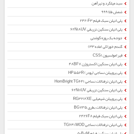
سبد میلگرد و تیرآهن
شمش طلا 999
پلی اتیلن سبک فیلم 2420F3
پلی اتیلن سنگین تزریقی 62N18UV
جوجه یک روزه گوشتی
گندم خوراکی (ماده 33)
قیر امولسیون CSS1
پلی اتیلن سنگین اکستروژن 48BF7
پلی پروپیلن نساجی (پودر) HP552R
پلی اتیلن ترفتالات نساجی HomBright TG641
پلی اتیلن سنگین تزریقی 62N11UV
پلی پروپیلن شیمیایی RG3212XE
پلی اتیلن ترفتالات بطری BG735
پلی اتیلن سبک فیلم 2426F8
پلی اتیلن ترفتالات نساجی TG641 MOD
پلی اتیلن سنگین فیلم 50B01M