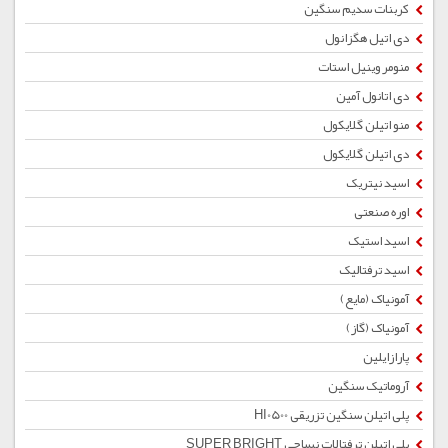
کربنات سدیم سنگین
دی اتیل هگزانول
منومر وینیل استات
دی اتانول آمین
منو اتیلن گلایکول
دی اتیلن گلایکول
اسید نیتریک
اوره صنعتی
اسید استیک
اسید ترفتالیک
آمونیاک (مایع)
آمونیاک (گاز)
پارازایلین
آروماتیک سنگین
پلی اتیلن سنگین تزریقی HI0500
پلی اتیلن ترفتالات نساجی SUPER BRIGHT