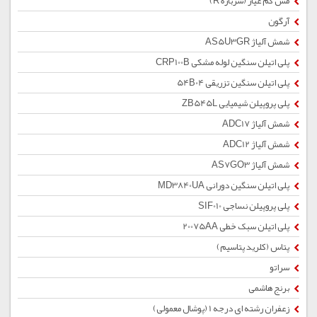
مس کم عیار (سرباره R)
آرگون
شمش آلیاژ AS5U3GR
پلی اتیلن سنگین لوله مشکی CRP100B
پلی اتیلن سنگین تزریقی 54B04
پلی پروپیلن شیمیایی ZB545L
شمش آلیاژ ADC17
شمش آلیاژ ADC12
شمش آلیاژ AS7GO3
پلی اتیلن سنگین دورانی MD3840UA
پلی پروپیلن نساجی SIF010
پلی اتیلن سبک خطی 20075AA
پتاس (کلرید پتاسیم)
سراتو
برنج هاشمی
زعفران رشته ای درجه 1 (پوشال معمولی)