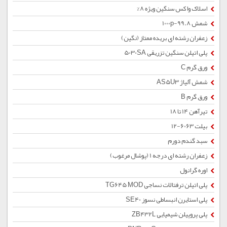
اسلاک واکس سنگین ویژه 8%
شمش 1000p-99.8
زعفران رشته ای بریده ممتاز (نگین)
پلی اتیلن سنگین تزریقی 5030SA
ورق گرم C
شمش آلیاژ AS5U3
ورق گرم B
تیرآهن 14 تا 18
بیلت 6063-12
سبد گندم دورم
زعفران رشته ای درجه 1 (پوشال مرغوب)
اوره گرانول
پلی اتیلن ترفتالات نساجی TG645 MOD
پلی استایرن انبساطی نسوز SE40
پلی پروپیلن شیمیایی ZB432L