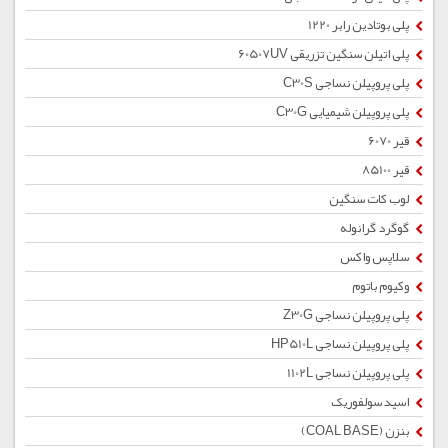
پلی بوتادین رابر 1220
پلی اتیلن سنگین تزریقی 60507UV
پلی پروپیلن نساجی C30S
پلی پروپیلن شیمیایی C30G
قیر 6070
قیر 85100
لوب کات سنگین
گوگرد گرانوله
سلاپس واکس
وکیوم باتوم
پلی پروپیلن نساجی Z30G
پلی پروپیلن نساجی HP510L
پلی پروپیلن نساجی 1102L
اسید سولفوریک
بنزن (COAL BASE)