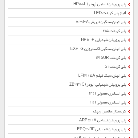
پلی پروپیلن نساجی (پودر) HP510L
آلیاژ پلی کربنات LED
پلی اتیلن سنگین تزریقی 5030EA
پلی کربنات 1215
پلی پروپیلن شیمیایی HP500P
پلی اتیلن سنگین اکستروژن EX3-G
پلی کربنات 1215UR
پلی کربنات S1
پلی اتیلن سبک فیلم LFI2125A
پلی پروپیلن شیمیایی (پودر) ZB332C
پلی استایرن معمولی 1461
پلی استایرن معمولی 1161
کریستال ملامین ریپک
پلی پروپیلن نساجی ARP512A
پلی پروپیلن شیمیایی EPQ30RF