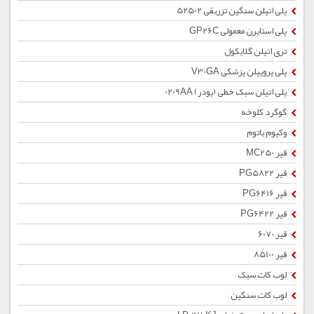
پلی اتیلن سنگین تزریقی 52502
پلی استایرن معمولی GP26C
تری اتیلن گلایکول
پلی پروپیلن پزشکی V30GA
پلی اتیلن سبک خطی (پودر) 0209AA
گوگرد کلوخه
وکیوم باتوم
قیر MC250
قیر PG5822
قیر PG6416
قیر PG6422
قیر 6070
قیر 85100
لوب کات سبک
لوب کات سنگین