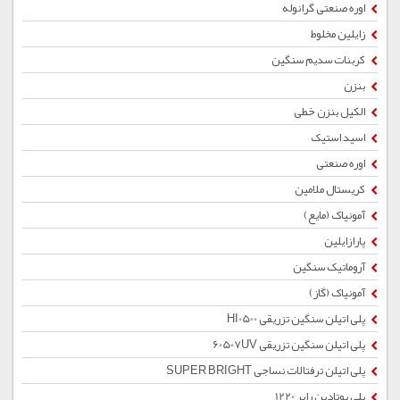
اوره صنعتی گرانوله
زایلین مخلوط
کربنات سدیم سنگین
بنزن
الکیل بنزن خطی
اسید استیک
اوره صنعتی
کریستال ملامین
آمونیاک (مایع)
پارازایلین
آروماتیک سنگین
آمونیاک (گاز)
پلی اتیلن سنگین تزریقی HI0500
پلی اتیلن سنگین تزریقی 60507UV
پلی اتیلن ترفتالات نساجی SUPER BRIGHT
پلی بوتادین رابر 1220