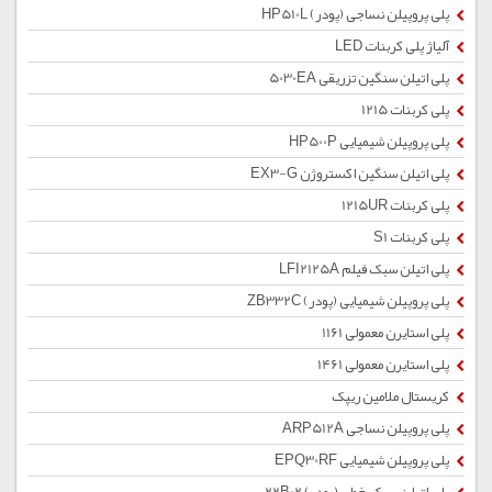
پلی پروپیلن نساجی (پودر) HP510L
آلیاژ پلی کربنات LED
پلی اتیلن سنگین تزریقی 5030EA
پلی کربنات 1215
پلی پروپیلن شیمیایی HP500P
پلی اتیلن سنگین اکستروژن EX3-G
پلی کربنات 1215UR
پلی کربنات S1
پلی اتیلن سبک فیلم LFI2125A
پلی پروپیلن شیمیایی (پودر) ZB332C
پلی استایرن معمولی 1161
پلی استایرن معمولی 1461
کریستال ملامین ریپک
پلی پروپیلن نساجی ARP512A
پلی پروپیلن شیمیایی EPQ30RF