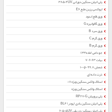
پلی اتیلن سنگین دورانی 38504UV
اپوکسی رزین مایع E6
ورق قلع اندود
ورق گالوانیزه G
ورق سرد B
ورق گرم C
ورق گرم B
جو دامی (ماده33)
بیلت 6063-7
شمش 1000p-99.8
ذرت دانه ای
اسلاک واکس سنگین ویژه 8%
اسلاک واکس سنگین ویژه
پلی پروپیلن RP270G
پلی اتیلن سنگین بادی (پودر) BL4
پلی اتیلن سنگین تزریقی 60505UV