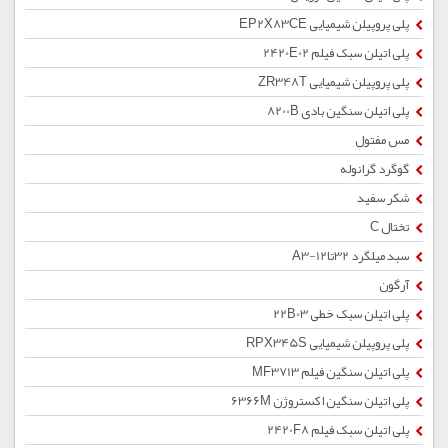
پلی پروپیلن شیمیایی EP2X83CE
پلی اتیلن سبک فیلم 2420E02
پلی پروپیلن شیمیایی ZR348T
پلی اتیلن سنگین بادی 8200B
مس مفتول
گوگرد گرانوله
شکر سفید
تختال C
سبد میلگرد 32تا12-A3
آرگون
پلی اتیلن سبک خطی 22B03
پلی پروپیلن شیمیایی RPX345S
پلی اتیلن سنگین فیلم MF3713
پلی اتیلن سنگین اکستروژن 6366M
پلی اتیلن سبک فیلم 2420F8