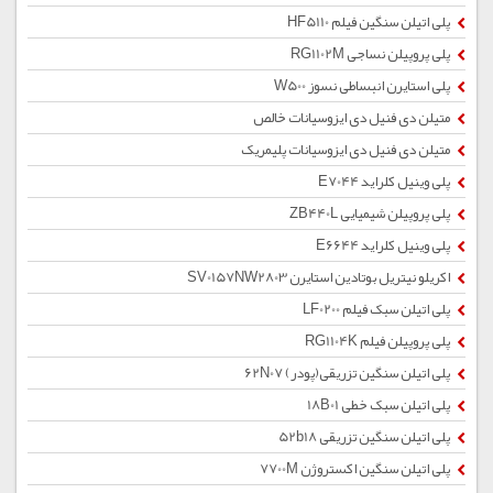
پلی اتیلن سنگین فیلم HF5110
پلی پروپیلن نساجی RG1102M
پلی استایرن انبساطی نسوز W500
متیلن دی فنیل دی ایزوسیانات خالص
متیلن دی فنیل دی ایزوسیانات پلیمریک
پلی وینیل کلراید E7044
پلی پروپیلن شیمیایی ZB440L
پلی وینیل کلراید E6644
اکریلو نیتریل بوتادین استایرن SV0157NW2803
پلی اتیلن سبک فیلم LF0200
پلی پروپیلن فیلم RG1104K
پلی اتیلن سنگین تزریقی(پودر) 62N07
پلی اتیلن سبک خطی 18B01
پلی اتیلن سنگین تزریقی 52b18
پلی اتیلن سنگین اکستروژن 7700M