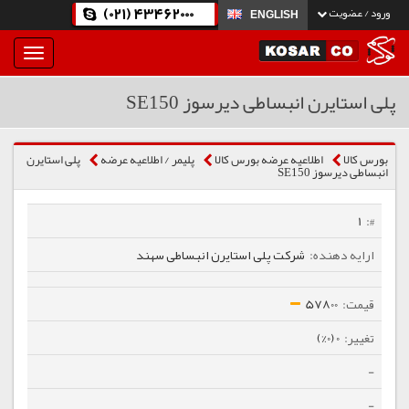
(021) 43462000
ورود / عضویت
ENGLISH
بار
و
بسته
پلی استایرن انبساطی دیرسوز SE150
نمودن
فهرست
بورس کالا
اطلاعیه عرضه بورس کالا
پلیمر / اطلاعیه عرضه
پلی استایرن
انبساطی دیرسوز SE150
1
شرکت پلی استایرن انبساطی سهند
57800
0 (0%)
-
-