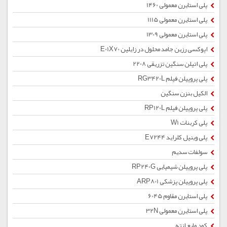
پلی استایرن معمولی 1460
پلی استایرن معمولی 1115
پلی استایرن معمولی 1309
اپوکسی رزین جامد محلول در زایلین E01X70
پلی اتیلن سنگین تزریقی 2208
پلی پروپیلن فیلم RG3420L
الکیل بنزن سنگین
پلی پروپیلن فیلم RP120L
پلی کربنات W1
پلی وینیل کلراید E7244
سولفات سدیم
پلی پروپیلن شیمیایی RP240G
پلی پروپیلن پزشکی ARP801
پلی استایرن مقاوم 6045
پلی استایرن معمولی 32N
کود مایع ازته