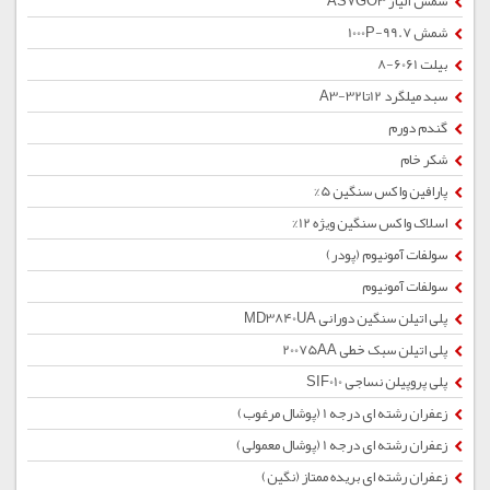
شمش آلیاژ AS7GO3
شمش 1000P-99.7
بیلت 6061-8
سبد میلگرد 12تا32-A3
گندم دورم
شکر خام
پارافین واکس سنگین 5%
اسلاک واکس سنگین ویژه 12%
سولفات آمونیوم (پودر)
سولفات آمونیوم
پلی اتیلن سنگین دورانی MD3840UA
پلی اتیلن سبک خطی 20075AA
پلی پروپیلن نساجی SIF010
زعفران رشته ای درجه 1 (پوشال مرغوب)
زعفران رشته ای درجه 1 (پوشال معمولی)
زعفران رشته ای بریده ممتاز (نگین)