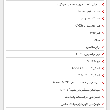
زعفران رشته ای بریده ممتاز (سرگل)
سبد تیرآهن مخلوط
سبد گندم دورم
قیر امولسیون CRS2
قیر 4050
سراتو
برنج هاشمی
قیر امولسیون CRS1
قیر PG6410
شمش آلیاژ AS9U3GS
شمش آلیاژ 380/3
پلی اتیلن ترفتالات نساجی TG645 MOD
پلی اتیلن سنگین تزریقی 5030SA
متیلن دی ایزوسیانات پلیمریک
متیلن دی فنیل ایزوسیانات خالص