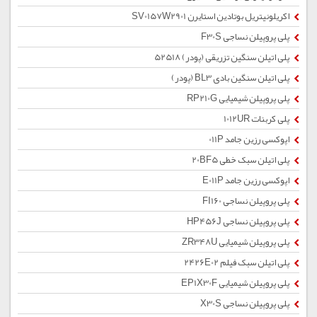
اکریلونیتریل بوتادین استایرن SV0157W2901
پلی پروپیلن نساجی F30S
پلی اتیلن سنگین تزریقی (پودر) 52518
پلی اتیلن سنگین بادی BL3 (پودر)
پلی پروپیلن شیمیایی RP210G
پلی کربنات 1012UR
اپوکسی رزین جامد 011P
پلی اتیلن سبک خطی 20BF5
اپوکسی رزین جامد E011P
پلی پروپیلن نساجی FI160
پلی پروپیلن نساجی HP456J
پلی پروپیلن شیمیایی ZR348U
پلی اتیلن سبک فیلم 2426E02
پلی پروپیلن شیمیایی EP1X30F
پلی پروپیلن نساجی X30S