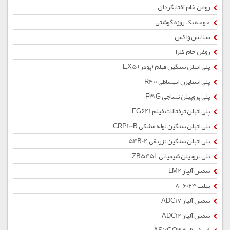
روغن خام آفتابگردان
جوجه یک روزه گوشتی
سلاپس واکس
روغن خام کلزا
پلی اتیلن سنگین فیلم (پودر) EX5
پلی استایرن انبساطی R400
پلی پروپیلن نساجی F30G
پلی اتیلن ترفتالات فیلم FG641
پلی اتیلن سنگین لوله مشکی CRP100B
پلی اتیلن سنگین تزریقی 54B04
پلی پروپیلن شیمیایی ZB545L
شمش آلیاژ LM2
بیلت 6063-8
شمش آلیاژ ADC17
شمش آلیاژ ADC12