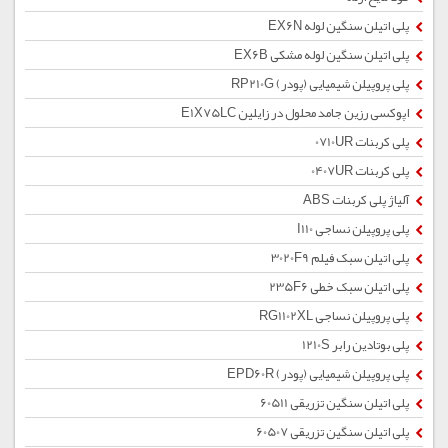
پلی اتیلن سنگین لوله EX6N
پلی اتیلن سنگین لوله مشکی EX6B
پلی پروپیلن شیمیایی (پودر) RP210G
اپوکسی رزین جامد محلول در زایلین E1X75LC
پلی کربنات 0710UR
پلی کربنات 0407UR
آلیاژ پلی کربنات ABS
پلی پروپیلن نساجی I110
پلی اتیلن سبک فیلم 3020F9
پلی اتیلن سبک خطی 235F6
پلی پروپیلن نساجی RG1102XL
پلی بوتادین رابر 1210S
پلی پروپیلن شیمیایی (پودر) EPD60R
پلی اتیلن سنگین تزریقی 60511
پلی اتیلن سنگین تزریقی 60507