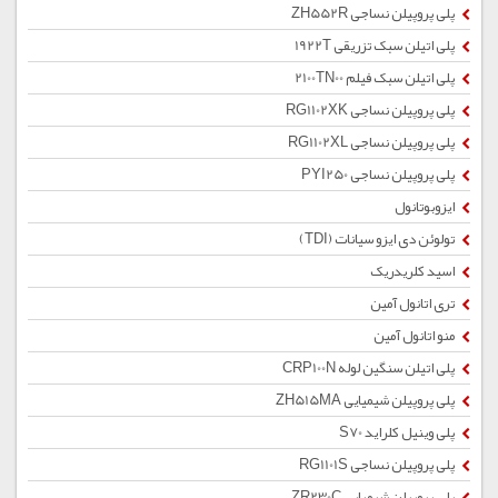
پلی پروپیلن نساجی ZH552R
پلی اتیلن سبک تزریقی 1922T
پلی اتیلن سبک فیلم 2100TN00
پلی پروپیلن نساجی RG1102XK
پلی پروپیلن نساجی RG1102XL
پلی پروپیلن نساجی PYI250
ایزوبوتانول
تولوئن دی ایزو سیانات (TDI)
اسید کلریدریک
تری اتانول آمین
منو اتانول آمین
پلی اتیلن سنگین لوله CRP100N
پلی پروپیلن شیمیایی ZH515MA
پلی وینیل کلراید S70
پلی پروپیلن نساجی RG1101S
پلی پروپیلن شیمیایی ZR230C