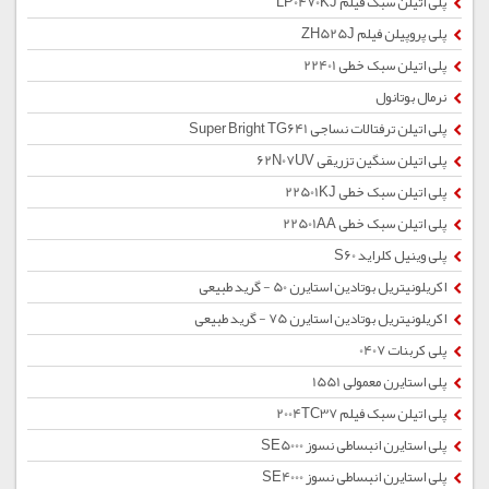
پلی اتیلن سبک فیلم LP0470KJ
پلی پروپیلن فیلم ZH525J
پلی اتیلن سبک خطی 22401
نرمال بوتانول
پلی اتیلن ترفتالات نساجی Super Bright TG641
پلی اتیلن سنگین تزریقی 62N07UV
پلی اتیلن سبک خطی 22501KJ
پلی اتیلن سبک خطی 22501AA
پلی وینیل کلراید S60
اکریلونیتریل بوتادین استایرن 50 - گرید طبیعی
اکریلونیتریل بوتادین استایرن 75 - گرید طبیعی
پلی کربنات 0407
پلی استایرن معمولی 1551
پلی اتیلن سبک فیلم 2004TC37
پلی استایرن انبساطی نسوز SE5000
پلی استایرن انبساطی نسوز SE4000