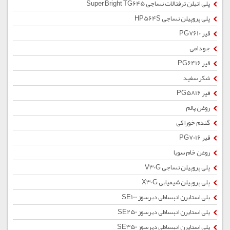
پلی اتیلن ترفتالات نساجی Super Bright TG645
پلی پروپیلن نساجی HP564S
قیر PG7610
جو دامی
قیر PG6416
شکر سفید
قیر PG5816
روغن پالم
گندم خوراکی
قیر PG7016
روغن خام سویا
پلی پروپیلن نساجی V30G
پلی پروپیلن شیمیایی X30G
پلی استایرن انبساطی دیرسوز SE100
پلی استایرن انبساطی دیرسوز SE250
پلی استایرن انبساطی دیرسوز SE350