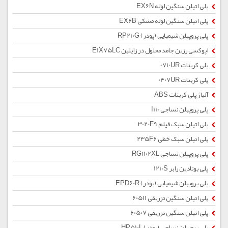
پلی اتیلن سنگین لوله EX6N
پلی اتیلن سنگین لوله مشکی EX6B
پلی پروپیلن شیمیایی (پودر) RP210G
اپوکسی رزین جامد محلول در زایلین E1X75LC
پلی کربنات 0710UR
پلی کربنات 0407UR
آلیاژ پلی کربنات ABS
پلی پروپیلن نساجی I110
پلی اتیلن سبک فیلم 3020F9
پلی اتیلن سبک خطی 235F6
پلی پروپیلن نساجی RG1102XL
پلی بوتادین رابر 1210S
پلی پروپیلن شیمیایی (پودر) EPD60R
پلی اتیلن سنگین تزریقی 60511
پلی اتیلن سنگین تزریقی 60507
پلی پروپیلن نساجی (پودر) HP510L