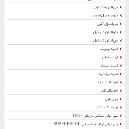
دی اتیل هگزانول
منومر وینیل استات
دی اتانول آمین
منو اتیلن گلایکول
دی اتیلن گلایکول
اسید نیتریک
اوره صنعتی
اسید استیک
اسید ترفتالیک
آمونیاک (مایع)
آمونیاک (گاز)
پارازایلین
آروماتیک سنگین
پلی اتیلن سنگین تزریقی HI0500
پلی اتیلن ترفتالات نساجی SUPER BRIGHT