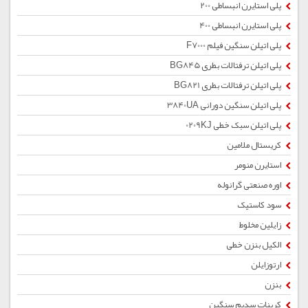
پلی استایرن انبساطی 200
پلی استایرن انبساطی 400
پلی اتیلن سنگین فیلم F7000
پلی اتیلن ترفتالات بطری BG845
پلی اتیلن ترفتالات بطری BG821
پلی اتیلن سنگین دورانی 3840UA
پلی اتیلن سبک خطی 0209KJ
کریستال ملامین
استایرن منومر
اوره صنعتی گرانوله
سود کاستیک
زایلین مخلوط
الکیل بنزن خطی
ارتوزایلن
بنزن
کربنات سدیم سنگین