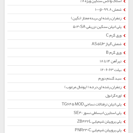
اسلاک واکس سنگین ویژه 8%
شمش 1000p-99.8
زعفران رشته ای بریده ممتاز (نگین)
پلی اتیلن سنگین تزریقی 5030SA
ورق گرم C
شمش آلیاژ AS5U3
ورق گرم B
تیرآهن 14 تا 18
بیلت 6063-12
سبد گندم دورم
زعفران رشته ای درجه 1 (پوشال مرغوب)
اوره گرانول
پلی اتیلن ترفتالات نساجی TG645 MOD
پلی استایرن انبساطی نسوز SE40
پلی پروپیلن شیمیایی ZB432L
پلی پروپیلن شیمیایی PNR230C