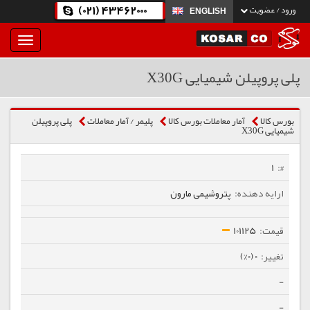
(021) 43462000
ورود / عضویت
ENGLISH
بار
و
بسته
پلی پروپیلن شیمیایی X30G
نمودن
فهرست
بورس کالا
آمار معاملات بورس کالا
پلیمر / آمار معاملات
پلی پروپیلن
شیمیایی X30G
1
پتروشیمی مارون
101125
0 (0%)
-
-