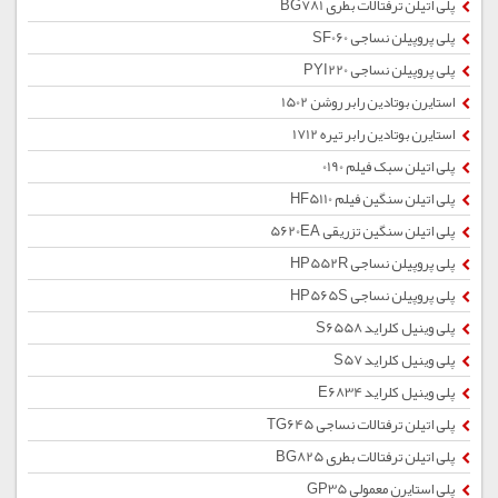
پلی اتیلن ترفتالات بطری BG781
پلی پروپیلن نساجی SF060
پلی پروپیلن نساجی PYI220
استایرن بوتادین رابر روشن 1502
استایرن بوتادین رابر تیره 1712
پلی اتیلن سبک فیلم 0190
پلی اتیلن سنگین فیلم HF5110
پلی اتیلن سنگین تزریقی 5620EA
پلی پروپیلن نساجی HP552R
پلی پروپیلن نساجی HP565S
پلی وینیل کلراید S6558
پلی وینیل کلراید S57
پلی وینیل کلراید E6834
پلی اتیلن ترفتالات نساجی TG645
پلی اتیلن ترفتالات بطری BG825
پلی استایرن معمولی GP35