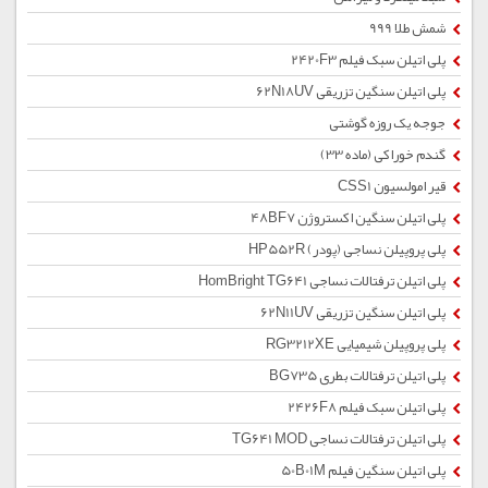
شمش طلا 999
پلی اتیلن سبک فیلم 2420F3
پلی اتیلن سنگین تزریقی 62N18UV
جوجه یک روزه گوشتی
گندم خوراکی (ماده 33)
قیر امولسیون CSS1
پلی اتیلن سنگین اکستروژن 48BF7
پلی پروپیلن نساجی (پودر) HP552R
پلی اتیلن ترفتالات نساجی HomBright TG641
پلی اتیلن سنگین تزریقی 62N11UV
پلی پروپیلن شیمیایی RG3212XE
پلی اتیلن ترفتالات بطری BG735
پلی اتیلن سبک فیلم 2426F8
پلی اتیلن ترفتالات نساجی TG641 MOD
پلی اتیلن سنگین فیلم 50B01M