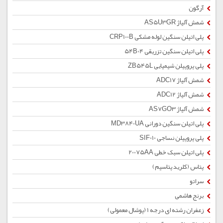
آرگون
شمش آلیاژ AS5U3GR
پلی اتیلن سنگین لوله مشکی CRP100B
پلی اتیلن سنگین تزریقی 54B04
پلی پروپیلن شیمیایی ZB545L
شمش آلیاژ ADC17
شمش آلیاژ ADC12
شمش آلیاژ AS7GO3
پلی اتیلن سنگین دورانی MD3840UA
پلی پروپیلن نساجی SIF010
پلی اتیلن سبک خطی 20075AA
پتاس (کلرید پتاسیم)
سراتو
برنج هاشمی
زعفران رشته ای درجه 1 (پوشال معمولی)