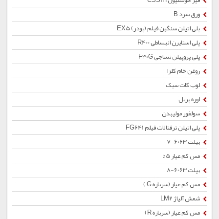
قیر امولسیون CSS1H
ورق سرد B
پلی اتیلن سنگین فیلم (پودر) EX5
پلی استایرن انبساطی R400
پلی پروپیلن نساجی F30G
روغن خام کلزا
لوب کات سبک
اوره پریل
سولفور مولیبدن
پلی اتیلن ترفتالات فیلم FG641
بیلت 6063-7
مس کم عیار 5%
بیلت 6063-8
مس کم عیار (سرباره G )
شمش آلیاژ LM2
مس کم عیار (سرباره R)