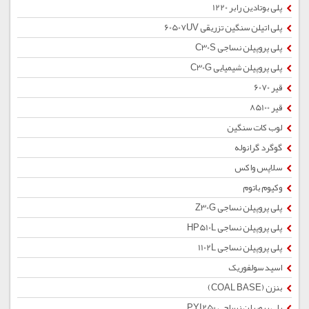
پلی بوتادین رابر 1220
پلی اتیلن سنگین تزریقی 60507UV
پلی پروپیلن نساجی C30S
پلی پروپیلن شیمیایی C30G
قیر 6070
قیر 85100
لوب کات سنگین
گوگرد گرانوله
سلاپس واکس
وکیوم باتوم
پلی پروپیلن نساجی Z30G
پلی پروپیلن نساجی HP510L
پلی پروپیلن نساجی 1102L
اسید سولفوریک
بنزن (COAL BASE)
پلی پروپیلن نساجی PYI250