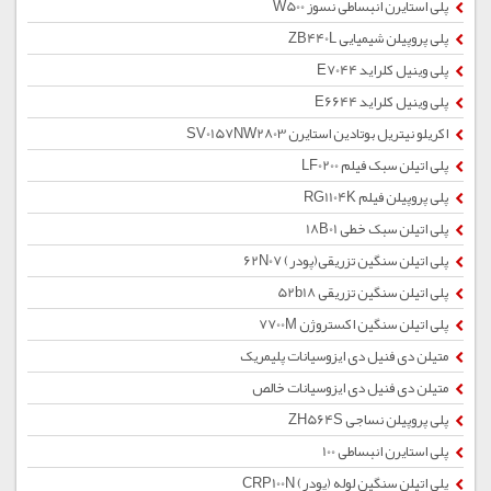
پلی استایرن انبساطی نسوز W500
پلی پروپیلن شیمیایی ZB440L
پلی وینیل کلراید E7044
پلی وینیل کلراید E6644
اکریلو نیتریل بوتادین استایرن SV0157NW2803
پلی اتیلن سبک فیلم LF0200
پلی پروپیلن فیلم RG1104K
پلی اتیلن سبک خطی 18B01
پلی اتیلن سنگین تزریقی(پودر) 62N07
پلی اتیلن سنگین تزریقی 52b18
پلی اتیلن سنگین اکستروژن 7700M
متیلن دی فنیل دی ایزوسیانات پلیمریک
متیلن دی فنیل دی ایزوسیانات خالص
پلی پروپیلن نساجی ZH564S
پلی استایرن انبساطی 100
پلی اتیلن سنگین لوله (پودر) CRP100N