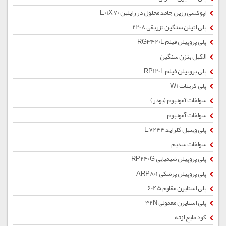
اپوکسی رزین جامد محلول در زایلین E01X70
پلی اتیلن سنگین تزریقی 2208
پلی پروپیلن فیلم RG3420L
الکیل بنزن سنگین
پلی پروپیلن فیلم RP120L
پلی کربنات W1
سولفات آمونیوم (پودر)
سولفات آمونیوم
پلی وینیل کلراید E7244
سولفات سدیم
پلی پروپیلن شیمیایی RP240G
پلی پروپیلن پزشکی ARP801
پلی استایرن مقاوم 6045
پلی استایرن معمولی 32N
کود مایع ازته