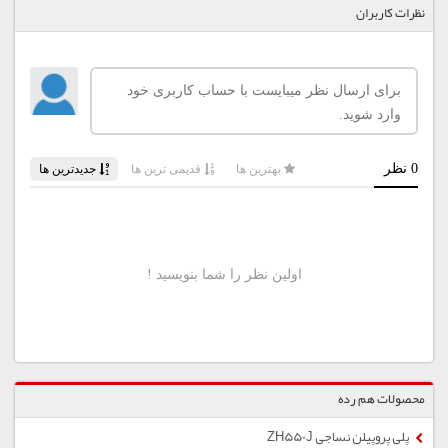
نظرات کاربران
محصولات هم رده
پلی پروپیلن نساجی ZH550J