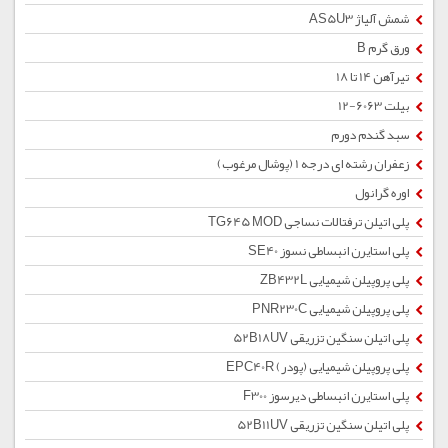
شمش آلیاژ AS5U3
ورق گرم B
تیرآهن 14 تا 18
بیلت 6063-12
سبد گندم دورم
زعفران رشته ای درجه 1 (پوشال مرغوب)
اوره گرانول
پلی اتیلن ترفتالات نساجی TG645 MOD
پلی استایرن انبساطی نسوز SE40
پلی پروپیلن شیمیایی ZB432L
پلی پروپیلن شیمیایی PNR230C
پلی اتیلن سنگین تزریقی 52B18UV
پلی پروپیلن شیمیایی (پودر) EPC40R
پلی استایرن انبساطی دیرسوز F300
پلی اتیلن سنگین تزریقی 52B11UV