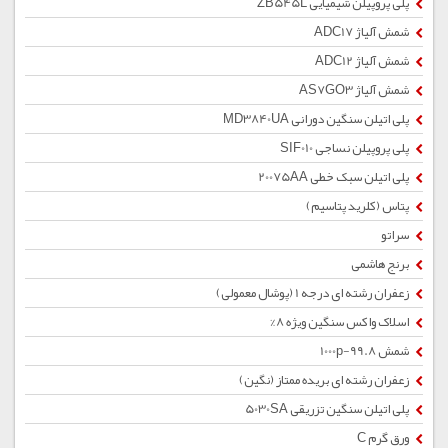
پلی پروپیلن شیمیایی ZB545L
شمش آلیاژ ADC17
شمش آلیاژ ADC12
شمش آلیاژ AS7GO3
پلی اتیلن سنگین دورانی MD3840UA
پلی پروپیلن نساجی SIF010
پلی اتیلن سبک خطی 20075AA
پتاس (کلرید پتاسیم)
سراتو
برنج هاشمی
زعفران رشته ای درجه 1 (پوشال معمولی)
اسلاک واکس سنگین ویژه 8%
شمش 1000p-99.8
زعفران رشته ای بریده ممتاز (نگین)
پلی اتیلن سنگین تزریقی 5030SA
ورق گرم C