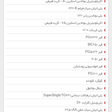
اکریلونیتریل بوتادین استایرن 50 - گرید طبیعی
پلی اتیلن سبک فیلم 2420K
پلی بوتادین رابر1220
اکریلونیتریل بوتادین استایرن 75 - گرید طبیعی
پلی کربنات 0407
قیر PG6422
قیر MC250
قیر PG5822
قیر 4050
قیر امولسیونی زودشکن
قیر PG7010
گوگرد کلوخه
نرمال بوتانول
پلی اتیلن ترفتالات نساجی Super Bright TG641
پلی وینیل کلراید S60
پلی اتیلن سبک خطی 22501AA