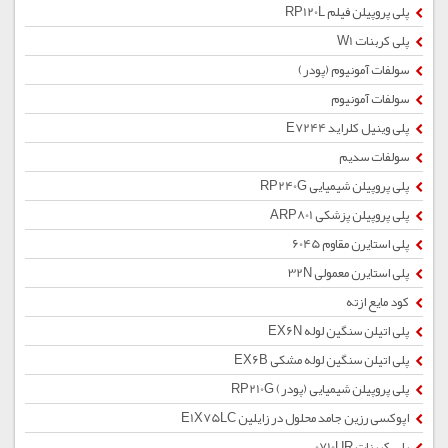
پلی پروپیلن فیلم RP120L
پلی کربنات W1
سولفات آمونیوم (پودر)
سولفات آمونیوم
پلی وینیل کلراید E7244
سولفات سدیم
پلی پروپیلن شیمیایی RP240G
پلی پروپیلن پزشکی ARP801
پلی استایرن مقاوم 6045
پلی استایرن معمولی 32N
کود مایع ازته
پلی اتیلن سنگین لوله EX6N
پلی اتیلن سنگین لوله مشکی EX6B
پلی پروپیلن شیمیایی (پودر) RP210G
اپوکسی رزین جامد محلول در زایلین E1X75LC
پلی کربنات 0710UR