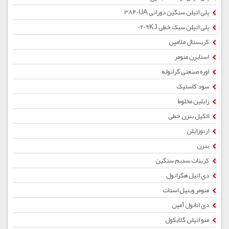
پلی اتیلن سنگین دورانی 3840UA
پلی اتیلن سبک خطی 0209KJ
کریستال ملامین
استایرن منومر
اوره صنعتی گرانوله
سود کاستیک
زایلین مخلوط
الکیل بنزن خطی
ارتوزایلن
بنزن
کربنات سدیم سنگین
دی اتیل هگزانول
منومر وینیل استات
دی اتانول آمین
منو اتیلن گلایکول