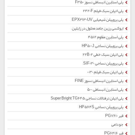
پلی استایرن انبساطی نسوز F350
پلی اتیلن سبک فیلم 2420F
پلی پروپیلن شیمیایی EPX3130UV
اپوکسی رزین جامد محلول در زایلین
پلی استایرن مقاوم 4512
پلی پروپیلن نساجی HP500J
پلی اتیلن سبک خطی 22B02
پلی پروپیلن نساجی SIF030
پلی اتیلن سبک فیلم 0030
پلی استایرن انبساطی نسوز FINE
پلی استایرن انبساطی 500
پلی اتیلن ترفتالات نساجی Super Bright TG645
پلی پروپیلن نساجی HP564S
قیر PG7610
جو دامی
قیر PG6416