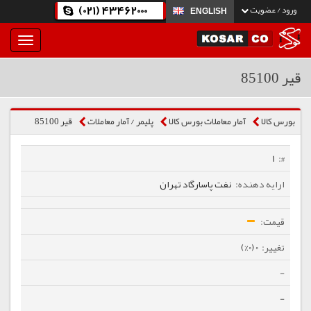
(021) 43462000
ورود / عضویت
ENGLISH
بار
و
بسته
قیر 85100
نمودن
فهرست
بورس کالا
آمار معاملات بورس کالا
پلیمر / آمار معاملات
قیر 85100
1
نفت پاسارگاد تهران
0 (0%)
-
-