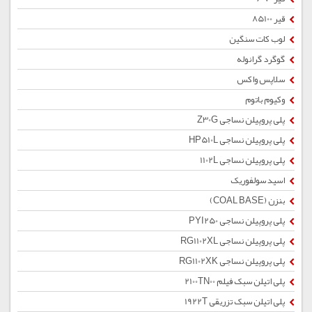
قیر 85100
لوب کات سنگین
گوگرد گرانوله
سلاپس واکس
وکیوم باتوم
پلی پروپیلن نساجی Z30G
پلی پروپیلن نساجی HP510L
پلی پروپیلن نساجی 1102L
اسید سولفوریک
بنزن (COAL BASE)
پلی پروپیلن نساجی PYI250
پلی پروپیلن نساجی RG1102XL
پلی پروپیلن نساجی RG1102XK
پلی اتیلن سبک فیلم 2100TN00
پلی اتیلن سبک تزریقی 1922T