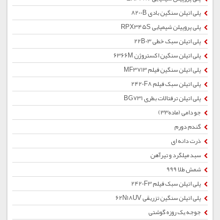
پلی اتیلن سنگین بادی 8200B
پلی پروپیلن شیمیایی RPX345S
پلی اتیلن سبک خطی 22B03
پلی اتیلن سنگین اکستروژن 6366M
پلی اتیلن سنگین فیلم MF3713
پلی اتیلن سبک فیلم 2420F8
پلی اتیلن ترفتالات بطری BG731
جو دامی (ماده33)
گندم دورم
ذرت دانه ای
سبد میلگرد و تیرآهن
شمش طلا 999
پلی اتیلن سبک فیلم 2420F3
پلی اتیلن سنگین تزریقی 62N18UV
جوجه یک روزه گوشتی