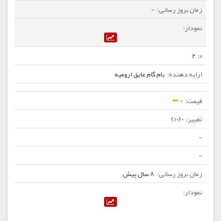
-
2
بام گام عایق ارومیه
0
0 (0%)
-
-
8 سال پیش