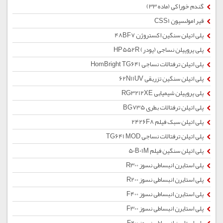
گندم خوراکی (ماده 33)
قیر امولسیون CSS1
پلی اتیلن سنگین اکستروژن 48BF7
پلی پروپیلن نساجی (پودر) HP552R
پلی اتیلن ترفتالات نساجی HomBright TG641
پلی اتیلن سنگین تزریقی 62N11UV
پلی پروپیلن شیمیایی RG3212XE
پلی اتیلن ترفتالات بطری BG735
پلی اتیلن سبک فیلم 2426F8
پلی اتیلن ترفتالات نساجی TG641 MOD
پلی اتیلن سنگین فیلم 50B01M
پلی استایرن انبساطی نسوز R300
پلی استایرن انبساطی نسوز R200
پلی استایرن انبساطی نسوز F400
پلی استایرن انبساطی نسوز F300