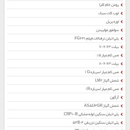
روغن خام کلزا
لوب کات سبک
اوره پریل
سولفور مولیبدن
پلی اتیلن ترفتالات فیلم FG641
بیلت 6063-7
مس کم عیار 5%
بیلت 6063-8
مس کم عیار (سرباره G )
شمش آلیاژ LM2
مس کم عیار (سرباره R)
آرگون
شمش آلیاژ AS5U3GR
پلی اتیلن سنگین لوله مشکی CRP100B
پلی اتیلن سنگین تزریقی 54B04