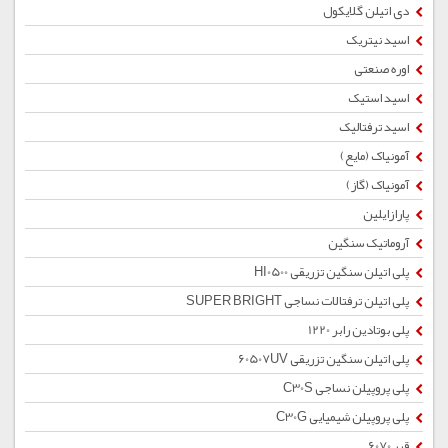
دی اتیلن گلایکول
اسید نیتریک
اوره صنعتی
اسید استیک
اسید ترفتالیک
آمونیاک (مایع)
آمونیاک (گاز)
پارازایلین
آروماتیک سنگین
پلی اتیلن سنگین تزریقی HI0500
پلی اتیلن ترفتالات نساجی SUPER BRIGHT
پلی بوتادین رابر 1220
پلی اتیلن سنگین تزریقی 60507UV
پلی پروپیلن نساجی C30S
پلی پروپیلن شیمیایی C30G
قیر 6070