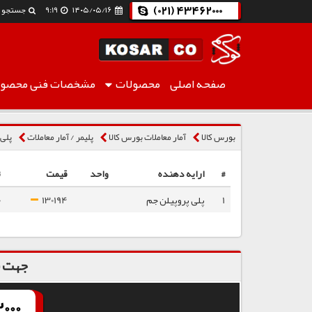
(021) 43462000
۱۴۰۵/۰۵/۱۶
9:19
جستجو
صفحه اصلی
محصولات
مشخصات فنی
محصول
پلی پروپیلن نساجی HP564S
بورس کالا
آمار معاملات بورس کالا
پلیمر / آمار معاملات
پلی پ
#
ارایه دهنده
واحد
قیمت
ت
1
پلی پروپیلن جم
130194
%)
جهت س
000