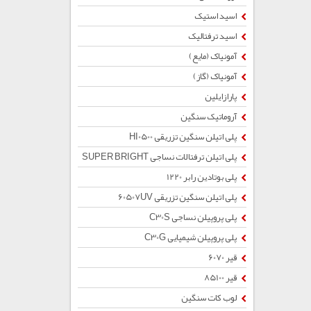
اسید استیک
اسید ترفتالیک
آمونیاک (مایع)
آمونیاک (گاز)
پارازایلین
آروماتیک سنگین
پلی اتیلن سنگین تزریقی HI0500
پلی اتیلن ترفتالات نساجی SUPER BRIGHT
پلی بوتادین رابر 1220
پلی اتیلن سنگین تزریقی 60507UV
پلی پروپیلن نساجی C30S
پلی پروپیلن شیمیایی C30G
قیر 6070
قیر 85100
لوب کات سنگین