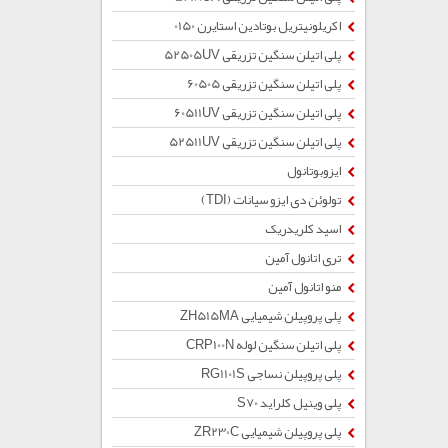
اکریلونیتریل بوتادین استایرن 0150
پلی اتیلن سنگین تزریقی 52505UV
پلی اتیلن سنگین تزریقی 60505
پلی اتیلن سنگین تزریقی 60511UV
پلی اتیلن سنگین تزریقی 52511UV
ایزوبوتانول
تولوئن دی ایزو سیانات (TDI)
اسید کلریدریک
تری اتانول آمین
منو اتانول آمین
پلی پروپیلن شیمیایی ZH515MA
پلی اتیلن سنگین لوله CRP100N
پلی پروپیلن نساجی RG1101S
پلی وینیل کلراید S70
پلی پروپیلن شیمیایی ZR230C