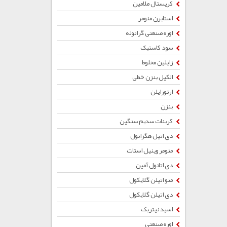
کریستال ملامین
استایرن منومر
اوره صنعتی گرانوله
سود کاستیک
زایلین مخلوط
الکیل بنزن خطی
ارتوزایلن
بنزن
کربنات سدیم سنگین
دی اتیل هگزانول
منومر وینیل استات
دی اتانول آمین
منو اتیلن گلایکول
دی اتیلن گلایکول
اسید نیتریک
اوره صنعتی