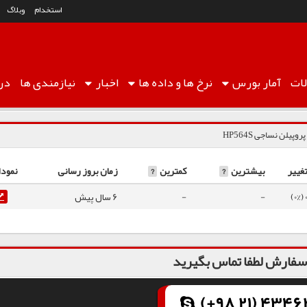
استخدام
وبلاگ
ات
آمار
بورس
نرخ ها
و داده ها
اخبار
نیازمندی ها
درب
روپیلن نساجی HP564S
غییر
بیشترین
?
کمترین
?
زمان بروز رسانی
نمودا
0 (0
-
-
6 سال پیش
فارش لطفا تماس بگیرید
(+98 21) 43462