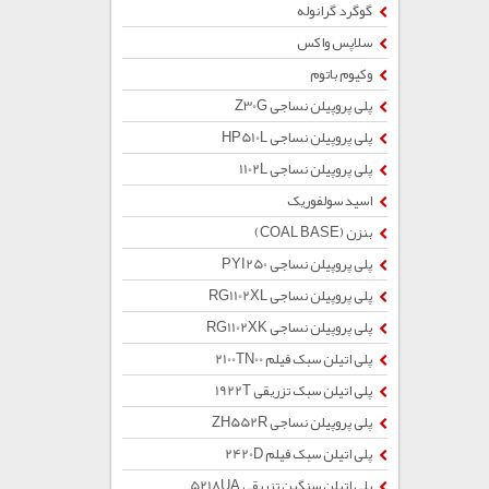
گوگرد گرانوله
سلاپس واکس
وکیوم باتوم
پلی پروپیلن نساجی Z30G
پلی پروپیلن نساجی HP510L
پلی پروپیلن نساجی 1102L
اسید سولفوریک
بنزن (COAL BASE)
پلی پروپیلن نساجی PYI250
پلی پروپیلن نساجی RG1102XL
پلی پروپیلن نساجی RG1102XK
پلی اتیلن سبک فیلم 2100TN00
پلی اتیلن سبک تزریقی 1922T
پلی پروپیلن نساجی ZH552R
پلی اتیلن سبک فیلم 2420D
پلی اتیلن سنگین تزریقی 5218UA