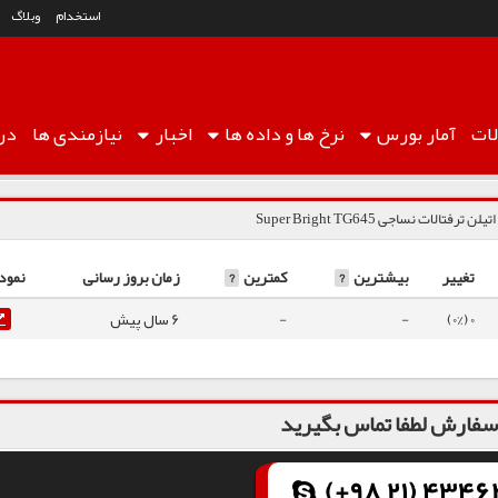
استخدام
وبلاگ
ات
آمار
بورس
نرخ ها
و داده ها
اخبار
نیازمندی ها
درب
یلن ترفتالات نساجی Super Bright TG645
تغییر
بیشترین
?
کمترین
?
زمان بروز رسانی
نمود
0 (0%)
-
-
6 سال پیش
فارش لطفا تماس بگیرید
(+98 21) 43462