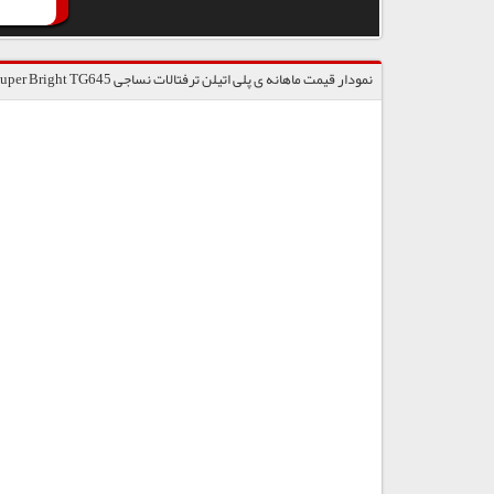
نمودار قیمت ماهانه ی پلی اتیلن ترفتالات نساجی Super Bright TG645 / پتروشیمی تندگویان