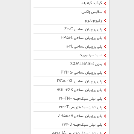
گوگرد گرانوله
سلاپس واکس
وکیوم باتوم
پلی پروپیلن نساجی Z30G
پلی پروپیلن نساجی HP510L
پلی پروپیلن نساجی 1102L
اسید سولفوریک
بنزن (COAL BASE)
پلی پروپیلن نساجی PYI250
پلی پروپیلن نساجی RG1102XL
پلی پروپیلن نساجی RG1102XK
پلی اتیلن سبک فیلم 2100TN00
پلی اتیلن سبک تزریقی 1922T
پلی پروپیلن نساجی ZH552R
پلی اتیلن سبک فیلم 2420D
پلی اتیلن سنگین تزریقی 5218UA