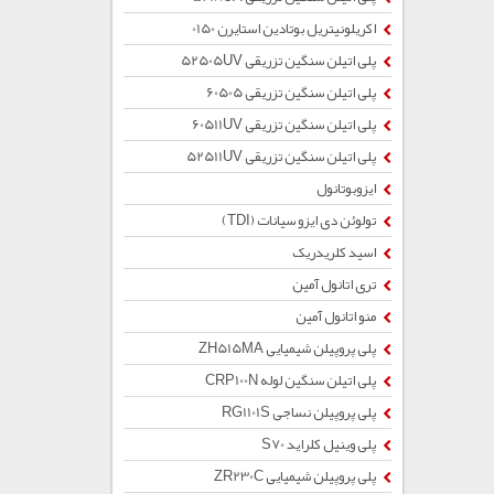
اکریلونیتریل بوتادین استایرن 0150
پلی اتیلن سنگین تزریقی 52505UV
پلی اتیلن سنگین تزریقی 60505
پلی اتیلن سنگین تزریقی 60511UV
پلی اتیلن سنگین تزریقی 52511UV
ایزوبوتانول
تولوئن دی ایزو سیانات (TDI)
اسید کلریدریک
تری اتانول آمین
منو اتانول آمین
پلی پروپیلن شیمیایی ZH515MA
پلی اتیلن سنگین لوله CRP100N
پلی پروپیلن نساجی RG1101S
پلی وینیل کلراید S70
پلی پروپیلن شیمیایی ZR230C