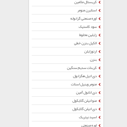
کریستال ملامین
استایرن منومر
اوره صنعتی گرانوله
سود کاستیک
زایلین مخلوط
الکیل بنزن خطی
ارتوزایلن
بنزن
کربنات سدیم سنگین
دی اتیل هگزانول
منومر وینیل استات
دی اتانول آمین
منو اتیلن گلایکول
دی اتیلن گلایکول
اسید نیتریک
اوره صنعتی