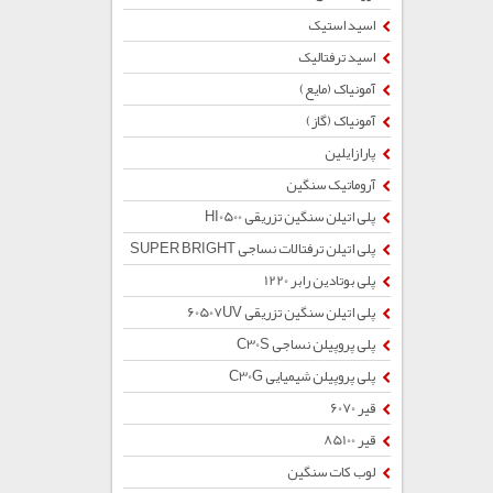
اسید استیک
اسید ترفتالیک
آمونیاک (مایع)
آمونیاک (گاز)
پارازایلین
آروماتیک سنگین
پلی اتیلن سنگین تزریقی HI0500
پلی اتیلن ترفتالات نساجی SUPER BRIGHT
پلی بوتادین رابر 1220
پلی اتیلن سنگین تزریقی 60507UV
پلی پروپیلن نساجی C30S
پلی پروپیلن شیمیایی C30G
قیر 6070
قیر 85100
لوب کات سنگین