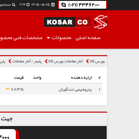
(021) 43462000
۱۴۰۵/۰۵/۱۵
2:19
جستجو
صفحه اصلی
محصولات
مشخصات فنی
محصول
پلی اتیلن ترفتالات نساجی Super Bright TG645
بورس کالا
آمار معاملات بورس کالا
پلیمر / آمار معاملات
پلی ات
#
ارایه دهنده
واحد
قیمت
1
پتروشیمی تندگویان
88135
جهت س
000