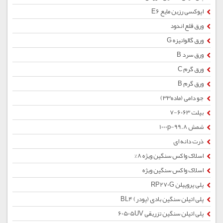
اپوکسی رزین مایع E6
ورق قلع اندود
ورق گالوانیزه G
ورق سرد B
ورق گرم C
ورق گرم B
جو دامی (ماده33)
بیلت 6063-7
شمش 1000p-99.8
ذرت دانه ای
اسلاک واکس سنگین ویژه 8%
اسلاک واکس سنگین ویژه
پلی پروپیلن RP270G
پلی اتیلن سنگین بادی (پودر) BL4
پلی اتیلن سنگین تزریقی 60505UV