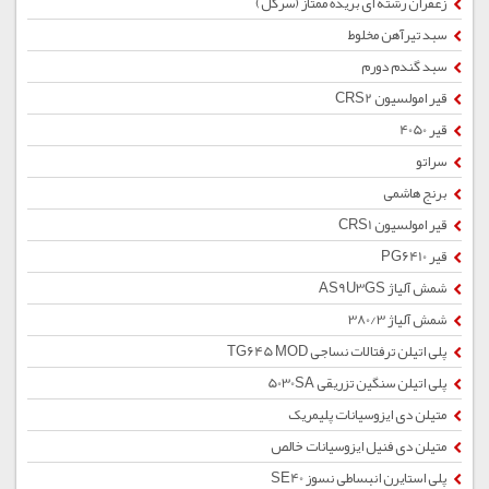
زعفران رشته ای بریده ممتاز (سرگل)
سبد تیرآهن مخلوط
سبد گندم دورم
قیر امولسیون CRS2
قیر 4050
سراتو
برنج هاشمی
قیر امولسیون CRS1
قیر PG6410
شمش آلیاژ AS9U3GS
شمش آلیاژ 380/3
پلی اتیلن ترفتالات نساجی TG645 MOD
پلی اتیلن سنگین تزریقی 5030SA
متیلن دی ایزوسیانات پلیمریک
متیلن دی فنیل ایزوسیانات خالص
پلی استایرن انبساطی نسوز SE40