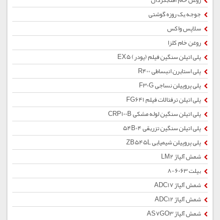
روغن خام آفتابگردان
جوجه یک روزه گوشتی
سلاپس واکس
روغن خام کلزا
پلی اتیلن سنگین فیلم (پودر) EX5
پلی استایرن انبساطی R400
پلی پروپیلن نساجی F30G
پلی اتیلن ترفتالات فیلم FG641
پلی اتیلن سنگین لوله مشکی CRP100B
پلی اتیلن سنگین تزریقی 54B04
پلی پروپیلن شیمیایی ZB545L
شمش آلیاژ LM2
بیلت 6063-8
شمش آلیاژ ADC17
شمش آلیاژ ADC12
شمش آلیاژ AS7GO3