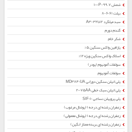
شمش 1000P-99.7
بیلت 6061-8
سبد میلگرد 12تا32-A3
گندم دورم
شکر خام
پارافین واکس سنگین 5%
اسلاک واکس سنگین ویژه 12%
سولفات آمونیوم (پودر)
سولفات آمونیوم
پلی اتیلن سنگین دورانی MD3840UA
پلی اتیلن سبک خطی 20075AA
پلی پروپیلن نساجی SIF010
زعفران رشته ای درجه 1 (پوشال مرغوب)
زعفران رشته ای درجه 1 (پوشال معمولی)
زعفران رشته ای بریده ممتاز (نگین)