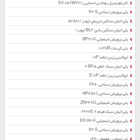
اکریلونیتریل بوتادین استایرن SV0157W2901
پلی پروپیلن نساجی F30S
پلی اتیلن سنگین تزریقی (پودر) 52518
پلی اتیلن سنگین بادی BL3 (پودر)
پلی پروپیلن شیمیایی RP210G
پلی کربنات 1012UR
اپوکسی رزین جامد 011P
پلی اتیلن سبک خطی 20BF5
اپوکسی رزین جامد E011P
پلی پروپیلن نساجی FI160
پلی پروپیلن نساجی HP456J
پلی پروپیلن شیمیایی ZR348U
پلی اتیلن سبک فیلم 2426E02
پلی پروپیلن شیمیایی EP1X30F
پلی پروپیلن نساجی X30S
پلی استایرن معمولی 1460