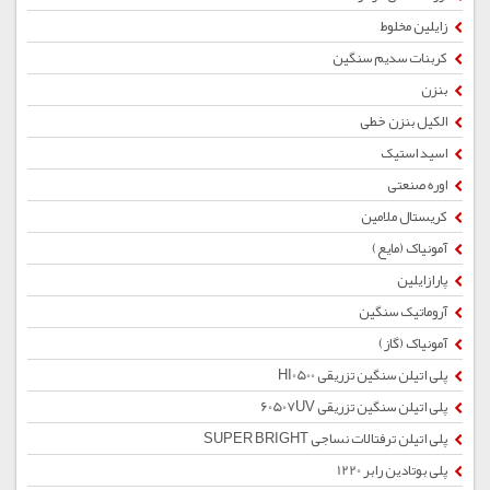
زایلین مخلوط
کربنات سدیم سنگین
بنزن
الکیل بنزن خطی
اسید استیک
اوره صنعتی
کریستال ملامین
آمونیاک (مایع)
پارازایلین
آروماتیک سنگین
آمونیاک (گاز)
پلی اتیلن سنگین تزریقی HI0500
پلی اتیلن سنگین تزریقی 60507UV
پلی اتیلن ترفتالات نساجی SUPER BRIGHT
پلی بوتادین رابر 1220