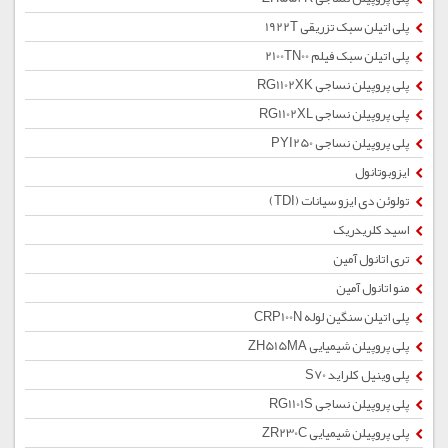
پلی اتیلن سبک تزریقی 1922T
پلی اتیلن سبک فیلم 2100TN00
پلی پروپیلن نساجی RG1102XK
پلی پروپیلن نساجی RG1102XL
پلی پروپیلن نساجی PYI250
ایزوبوتانول
تولوئن دی ایزو سیانات (TDI)
اسید کلریدریک
تری اتانول آمین
منو اتانول آمین
پلی اتیلن سنگین لوله CRP100N
پلی پروپیلن شیمیایی ZH515MA
پلی وینیل کلراید S70
پلی پروپیلن نساجی RG1101S
پلی پروپیلن شیمیایی ZR230C