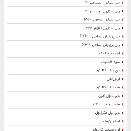
پلی استایرن انبساطی 200
پلی استایرن انبساطی 300
پلی استایرن معمولی 1540
پلی استایرن مقاوم 7240
پلی پروپیلن نساجی PYI220
پلی پروپیلن نساجی SF060
اسید ترفتالیک
سود کاستیک
دی اتیلن گلایکول
ارتوزایلن
منو اتیلن گلایکول
دی اتانول آمین
منومر وینیل استات
دی اتیل هگزانول
استایرن منومر
اوره صنعتی گرانوله