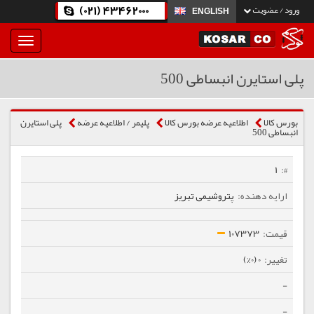
(021) 43462000
ورود / عضویت
ENGLISH
بار
و
بسته
پلی استایرن انبساطی 500
نمودن
فهرست
بورس کالا
اطلاعیه عرضه بورس کالا
پلیمر / اطلاعیه عرضه
پلی استایرن
انبساطی 500
1
پتروشیمی تبریز
107373
0 (0%)
-
-