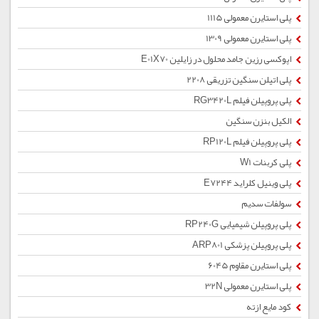
پلی استایرن معمولی 1115
پلی استایرن معمولی 1309
اپوکسی رزین جامد محلول در زایلین E01X70
پلی اتیلن سنگین تزریقی 2208
پلی پروپیلن فیلم RG3420L
الکیل بنزن سنگین
پلی پروپیلن فیلم RP120L
پلی کربنات W1
پلی وینیل کلراید E7244
سولفات سدیم
پلی پروپیلن شیمیایی RP240G
پلی پروپیلن پزشکی ARP801
پلی استایرن مقاوم 6045
پلی استایرن معمولی 32N
کود مایع ازته