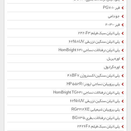
قیر PG7010
جو دامی
قیر 200300
پلی اتیلن سبک فیلم 2420F3
پلی اتیلن سنگین تزریقی 62N18UV
پلی اتیلن ترفتالات نساجی HomBright 641
اوره پریل
اوره گرانول
پلی اتیلن سنگین اکستروژن 48BF7
پلی پروپیلن نساجی (پودر) HP552R
پلی اتیلن ترفتالات نساجی HomBright TG641
پلی اتیلن سنگین تزریقی 62N11UV
پلی پروپیلن شیمیایی RG3212XE
پلی اتیلن ترفتالات بطری BG735
پلی اتیلن سبک فیلم 2426F8