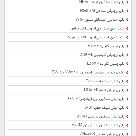
پلی اتیلن سنگین فیلم HF5110
پلی پروپیلن نساجی RG1102M
پلی استایرن انبساطی نسوز W500
متیلن دی فنیل دی ایزوسیانات خالص
متیلن دی فنیل دی ایزوسیانات پلیمریک
پلی وینیل کلراید E7044
پلی پروپیلن شیمیایی ZB440L
پلی وینیل کلراید E6644
اکریلو نیتریل بوتادین استایرن SV0157NW2803
پلی اتیلن سبک فیلم LF0200
پلی پروپیلن فیلم RG1104K
پلی اتیلن سنگین تزریقی(پودر) 62N07
پلی اتیلن سبک خطی 18B01
پلی اتیلن سنگین تزریقی 52b18
پلی اتیلن سنگین اکستروژن 7700M
پلی پروپیلن نساجی ZH564S