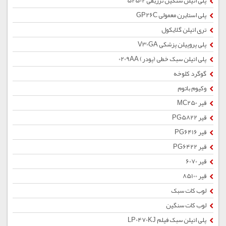
پلی اتیلن سنگین تزریقی 52502
پلی استایرن معمولی GP26C
تری اتیلن گلایکول
پلی پروپیلن پزشکی V30GA
پلی اتیلن سبک خطی (پودر) 0209AA
گوگرد کلوخه
وکیوم باتوم
قیر MC250
قیر PG5822
قیر PG6416
قیر PG6422
قیر 6070
قیر 85100
لوب کات سبک
لوب کات سنگین
پلی اتیلن سبک فیلم LP0470KJ