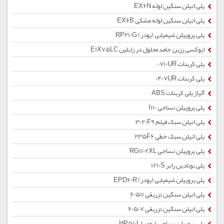
پلی اتیلن سنگین لوله EX6N
پلی اتیلن سنگین لوله مشکی EX6B
پلی پروپیلن شیمیایی (پودر) RP210G
اپوکسی رزین جامد محلول در زایلین E1X75LC
پلی کربنات 0710UR
پلی کربنات 0407UR
آلیاژ پلی کربنات ABS
پلی پروپیلن نساجی I110
پلی اتیلن سبک فیلم 3020F9
پلی اتیلن سبک خطی 235F6
پلی پروپیلن نساجی RG1102XL
پلی بوتادین رابر 1210S
پلی پروپیلن شیمیایی (پودر) EPD60R
پلی اتیلن سنگین تزریقی 60511
پلی اتیلن سنگین تزریقی 60507
پلی پروپیلن نساجی (پودر) HP510L