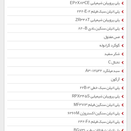
پلی پروپیلن شیمیایی EP2X83CE
پلی اتیلن سبک فیلم 2420E02
پلی پروپیلن شیمیایی ZR348T
پلی اتیلن سنگین بادی 8200B
مس مفتول
گوگرد گرانوله
شکر سفید
تختال C
سبد میلگرد 32تا12-A3
آرگون
پلی اتیلن سبک خطی 22B03
پلی پروپیلن شیمیایی RPX345S
پلی اتیلن سنگین فیلم MF3713
پلی اتیلن سنگین اکستروژن 6366M
پلی اتیلن سبک فیلم 2420F8
پلی اتیلن ترفتالات بطری BG731