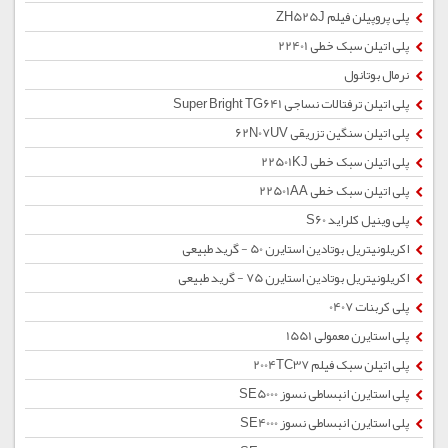
پلی پروپیلن فیلم ZH525J
پلی اتیلن سبک خطی 22401
نرمال بوتانول
پلی اتیلن ترفتالات نساجی Super Bright TG641
پلی اتیلن سنگین تزریقی 62N07UV
پلی اتیلن سبک خطی 22501KJ
پلی اتیلن سبک خطی 22501AA
پلی وینیل کلراید S60
اکریلونیتریل بوتادین استایرن 50 - گرید طبیعی
اکریلونیتریل بوتادین استایرن 75 - گرید طبیعی
پلی کربنات 0407
پلی استایرن معمولی 1551
پلی اتیلن سبک فیلم 2004TC37
پلی استایرن انبساطی نسوز SE5000
پلی استایرن انبساطی نسوز SE4000