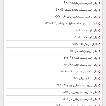
پلی اتیلن سنگین لوله EX6N
پلی اتیلن سنگین لوله مشکی EX6B
پلی پروپیلن شیمیایی (پودر) RP210G
اپوکسی رزین جامد محلول در زایلین E1X75LC
پلی کربنات 0710UR
پلی کربنات 0407UR
آلیاژ پلی کربنات ABS
پلی پروپیلن نساجی I110
پلی اتیلن سبک فیلم 3020F9
پلی اتیلن سبک خطی 235F6
پلی پروپیلن نساجی RG1102XL
پلی بوتادین رابر 1210S
پلی پروپیلن شیمیایی (پودر) EPD60R
پلی اتیلن سنگین تزریقی 60511
پلی اتیلن سنگین تزریقی 60507
پلی پروپیلن نساجی (پودر) HP510L