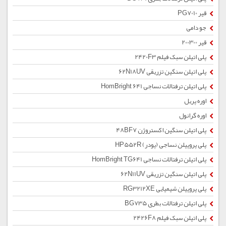
قیر PG7010
جو دامی
قیر 200300
پلی اتیلن سبک فیلم 2420F3
پلی اتیلن سنگین تزریقی 62N18UV
پلی اتیلن ترفتالات نساجی HomBright 641
اوره پریل
اوره گرانول
پلی اتیلن سنگین اکستروژن 48BF7
پلی پروپیلن نساجی (پودر) HP552R
پلی اتیلن ترفتالات نساجی HomBright TG641
پلی اتیلن سنگین تزریقی 62N11UV
پلی پروپیلن شیمیایی RG3212XE
پلی اتیلن ترفتالات بطری BG735
پلی اتیلن سبک فیلم 2426F8