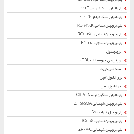
پلی اتیلن سبک تزریقی 1922T
پلی اتیلن سبک فیلم 2100TN00
پلی پروپیلن نساجی RG1102XK
پلی پروپیلن نساجی RG1102XL
پلی پروپیلن نساجی PYI250
ایزوبوتانول
تولوئن دی ایزو سیانات (TDI)
اسید کلریدریک
تری اتانول آمین
منو اتانول آمین
پلی اتیلن سنگین لوله CRP100N
پلی پروپیلن شیمیایی ZH515MA
پلی وینیل کلراید S70
پلی پروپیلن نساجی RG1101S
پلی پروپیلن شیمیایی ZR230C