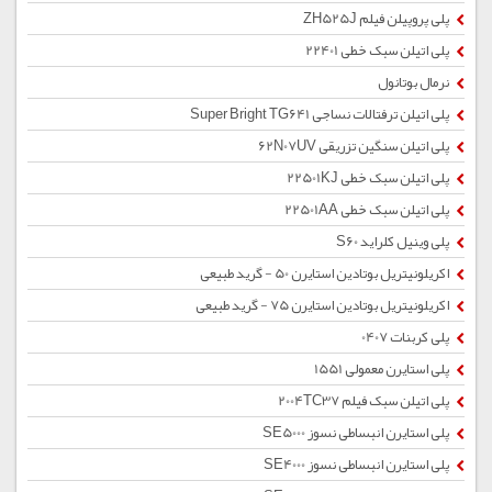
پلی پروپیلن فیلم ZH525J
پلی اتیلن سبک خطی 22401
نرمال بوتانول
پلی اتیلن ترفتالات نساجی Super Bright TG641
پلی اتیلن سنگین تزریقی 62N07UV
پلی اتیلن سبک خطی 22501KJ
پلی اتیلن سبک خطی 22501AA
پلی وینیل کلراید S60
اکریلونیتریل بوتادین استایرن 50 - گرید طبیعی
اکریلونیتریل بوتادین استایرن 75 - گرید طبیعی
پلی کربنات 0407
پلی استایرن معمولی 1551
پلی اتیلن سبک فیلم 2004TC37
پلی استایرن انبساطی نسوز SE5000
پلی استایرن انبساطی نسوز SE4000