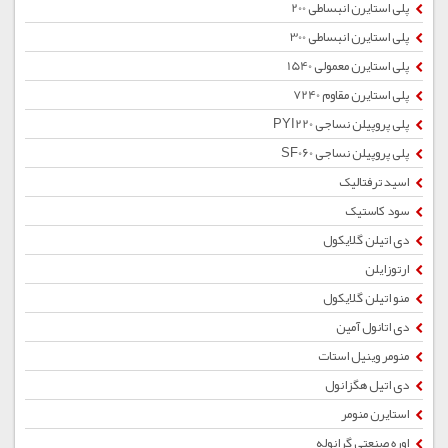
پلی استایرن انبساطی 200
پلی استایرن انبساطی 300
پلی استایرن معمولی 1540
پلی استایرن مقاوم 7240
پلی پروپیلن نساجی PYI220
پلی پروپیلن نساجی SF060
اسید ترفتالیک
سود کاستیک
دی اتیلن گلایکول
ارتوزایلن
منو اتیلن گلایکول
دی اتانول آمین
منومر وینیل استات
دی اتیل هگزانول
استایرن منومر
اوره صنعتی گرانوله