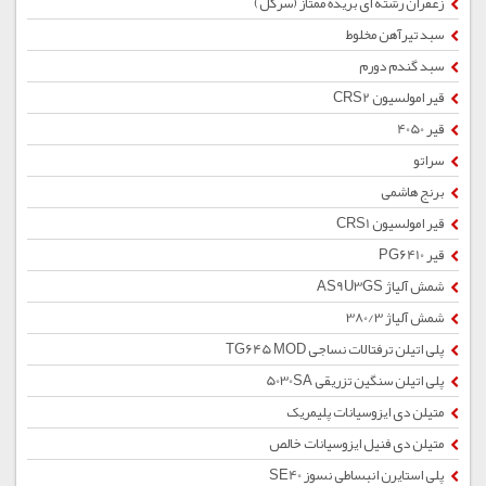
زعفران رشته ای بریده ممتاز (سرگل)
سبد تیرآهن مخلوط
سبد گندم دورم
قیر امولسیون CRS2
قیر 4050
سراتو
برنج هاشمی
قیر امولسیون CRS1
قیر PG6410
شمش آلیاژ AS9U3GS
شمش آلیاژ 380/3
پلی اتیلن ترفتالات نساجی TG645 MOD
پلی اتیلن سنگین تزریقی 5030SA
متیلن دی ایزوسیانات پلیمریک
متیلن دی فنیل ایزوسیانات خالص
پلی استایرن انبساطی نسوز SE40