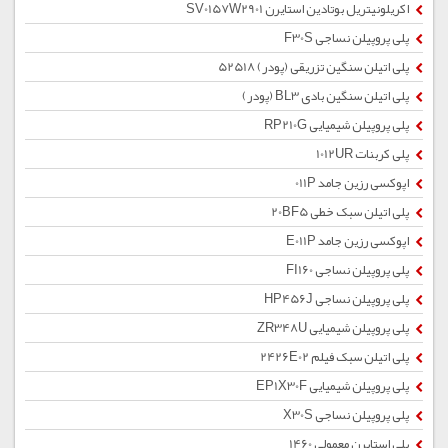
اکریلونیتریل بوتادین استایرن SV0157W2901
پلی پروپیلن نساجی F30S
پلی اتیلن سنگین تزریقی (پودر) 52518
پلی اتیلن سنگین بادی BL3 (پودر)
پلی پروپیلن شیمیایی RP210G
پلی کربنات 1012UR
اپوکسی رزین جامد 011P
پلی اتیلن سبک خطی 20BF5
اپوکسی رزین جامد E011P
پلی پروپیلن نساجی FI160
پلی پروپیلن نساجی HP456J
پلی پروپیلن شیمیایی ZR348U
پلی اتیلن سبک فیلم 2426E02
پلی پروپیلن شیمیایی EP1X30F
پلی پروپیلن نساجی X30S
پلی استایرن معمولی 1460