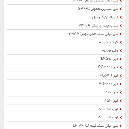
پلی اتیلن سنگین تزریقی 52502
پلی استایرن معمولی GP26C
تری اتیلن گلایکول
پلی پروپیلن پزشکی V30GA
پلی اتیلن سبک خطی (پودر) 0209AA
گوگرد کلوخه
وکیوم باتوم
قیر MC250
قیر PG5822
قیر PG6416
قیر PG6422
قیر 6070
قیر 85100
لوب کات سبک
لوب کات سنگین
پلی اتیلن سبک فیلم LP0470KJ