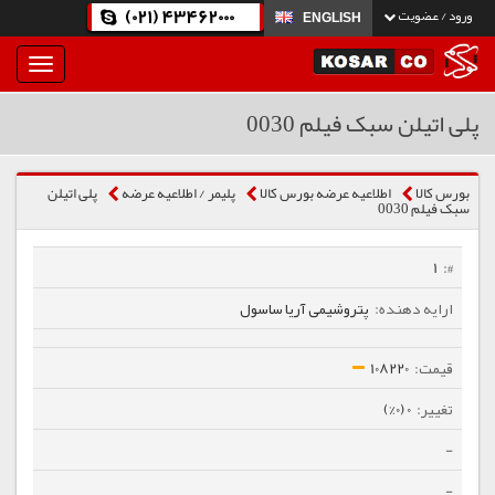
(021) 43462000
ورود / عضویت
ENGLISH
بار
و
بسته
پلی اتیلن سبک فیلم 0030
نمودن
فهرست
بورس کالا
اطلاعیه عرضه بورس کالا
پلیمر / اطلاعیه عرضه
پلی اتیلن
سبک فیلم 0030
1
پتروشیمی آریا ساسول
108220
0 (0%)
-
-