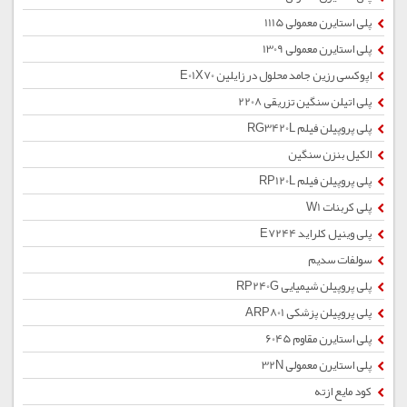
پلی استایرن معمولی 1115
پلی استایرن معمولی 1309
اپوکسی رزین جامد محلول در زایلین E01X70
پلی اتیلن سنگین تزریقی 2208
پلی پروپیلن فیلم RG3420L
الکیل بنزن سنگین
پلی پروپیلن فیلم RP120L
پلی کربنات W1
پلی وینیل کلراید E7244
سولفات سدیم
پلی پروپیلن شیمیایی RP240G
پلی پروپیلن پزشکی ARP801
پلی استایرن مقاوم 6045
پلی استایرن معمولی 32N
کود مایع ازته