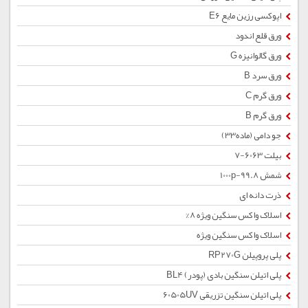
اپوکسی رزین مایع E6
ورق قلع اندود
ورق گالوانیزه G
ورق سرد B
ورق گرم C
ورق گرم B
جو دامی (ماده33)
بیلت 6063-7
شمش 1000p-99.8
ذرت دانه ای
اسلاک واکس سنگین ویژه 8%
اسلاک واکس سنگین ویژه
پلی پروپیلن RP270G
پلی اتیلن سنگین بادی (پودر) BL4
پلی اتیلن سنگین تزریقی 60505UV