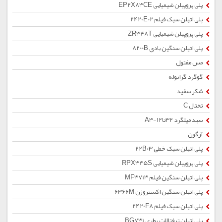
پلی پروپیلن شیمیایی EP2X83CE
پلی اتیلن سبک فیلم 2420E02
پلی پروپیلن شیمیایی ZR348T
پلی اتیلن سنگین بادی 8200B
مس مفتول
گوگرد گرانوله
شکر سفید
تختال C
سبد میلگرد 32تا12-A3
آرگون
پلی اتیلن سبک خطی 22B03
پلی پروپیلن شیمیایی RPX345S
پلی اتیلن سنگین فیلم MF3713
پلی اتیلن سنگین اکستروژن 6366M
پلی اتیلن سبک فیلم 2420F8
پلی اتیلن ترفتالات بطری BG731