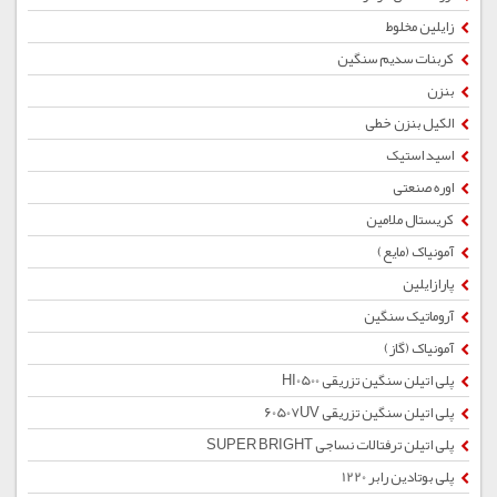
زایلین مخلوط
کربنات سدیم سنگین
بنزن
الکیل بنزن خطی
اسید استیک
اوره صنعتی
کریستال ملامین
آمونیاک (مایع)
پارازایلین
آروماتیک سنگین
آمونیاک (گاز)
پلی اتیلن سنگین تزریقی HI0500
پلی اتیلن سنگین تزریقی 60507UV
پلی اتیلن ترفتالات نساجی SUPER BRIGHT
پلی بوتادین رابر 1220