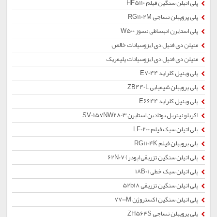
پلی اتیلن سنگین فیلم HF5110
پلی پروپیلن نساجی RG1102M
پلی استایرن انبساطی نسوز W500
متیلن دی فنیل دی ایزوسیانات خالص
متیلن دی فنیل دی ایزوسیانات پلیمریک
پلی وینیل کلراید E7044
پلی پروپیلن شیمیایی ZB440L
پلی وینیل کلراید E6644
اکریلو نیتریل بوتادین استایرن SV0157NW2803
پلی اتیلن سبک فیلم LF0200
پلی پروپیلن فیلم RG1104K
پلی اتیلن سنگین تزریقی(پودر) 62N07
پلی اتیلن سبک خطی 18B01
پلی اتیلن سنگین تزریقی 52b18
پلی اتیلن سنگین اکستروژن 7700M
پلی پروپیلن نساجی ZH564S