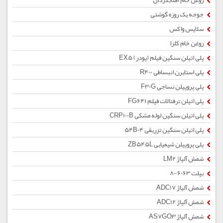
روغن خام آفتابگردان
جوجه یک روزه گوشتی
سلاپس واکس
روغن خام کلزا
پلی اتیلن سنگین فیلم (پودر) EX5
پلی استایرن انبساطی R400
پلی پروپیلن نساجی F30G
پلی اتیلن ترفتالات فیلم FG641
پلی اتیلن سنگین لوله مشکی CRP100B
پلی اتیلن سنگین تزریقی 54B04
پلی پروپیلن شیمیایی ZB545L
شمش آلیاژ LM2
بیلت 6063-8
شمش آلیاژ ADC17
شمش آلیاژ ADC12
شمش آلیاژ AS7GO3