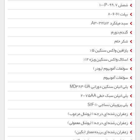
شمش 1000P-99.7
بیلت 6061-8
سبد میلگرد 12تا32-A3
گندم دورم
شکر خام
پارافین واکس سنگین 5%
اسلاک واکس سنگین ویژه 12%
سولفات آمونیوم (پودر)
سولفات آمونیوم
پلی اتیلن سنگین دورانی MD3840UA
پلی اتیلن سبک خطی 20075AA
پلی پروپیلن نساجی SIF010
زعفران رشته ای درجه 1 (پوشال مرغوب)
زعفران رشته ای درجه 1 (پوشال معمولی)
زعفران رشته ای بریده ممتاز (نگین)