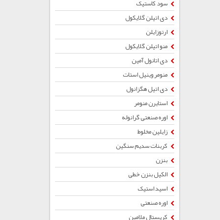
سود کاستیک
دی اتیلن گلایکول
ارتوزایلن
منو اتیلن گلایکول
دی اتانول آمین
منومر وینیل استات
دی اتیل هگزانول
استایرن منومر
اوره صنعتی گرانوله
زایلین مخلوط
کربنات سدیم سنگین
بنزن
الکیل بنزن خطی
اسید استیک
اوره صنعتی
کریستال ملامین