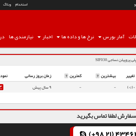
استخدام
وبلاگ
ات
آمار
بورس
نرخ ها
و داده ها
اخبار
نیازمندی ها
درب
لی پروپیلن نساجی SIF030
تغییر
بیشترین
?
کمترین
?
زمان بروز رسانی
نمودا
0 (0%)
-
-
9 سال پیش
فارش لطفا تماس بگیرید
(+98 21) 43462