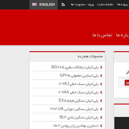
پیوندها
نقشه سایت
ورود / عضویت
ENGLISH
اره ما
تماس با ما
محصولات هم رده
پلی اتیلن ترفتالات بطری BG785
ر
پلی استایرن معمولی GP35
پلی اتیلن سبک خطی 0209KJ
پلی اتیلن سبک خطی 0209AA
پلی اتیلن سنگین فیلم EX5
پلی اتیلن سنگین دورانی 3840UA
پلی اتیلن سنگین بادی BL4
استایرن بوتادین رابر روشن 1502