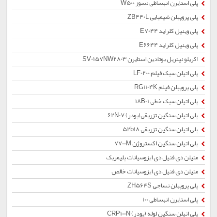
پلی استایرن انبساطی نسوز W500
پلی پروپیلن شیمیایی ZB440L
پلی وینیل کلراید E7044
پلی وینیل کلراید E6644
اکریلو نیتریل بوتادین استایرن SV0157NW2803
پلی اتیلن سبک فیلم LF0200
پلی پروپیلن فیلم RG1104K
پلی اتیلن سبک خطی 18B01
پلی اتیلن سنگین تزریقی(پودر) 62N07
پلی اتیلن سنگین تزریقی 52b18
پلی اتیلن سنگین اکستروژن 7700M
متیلن دی فنیل دی ایزوسیانات پلیمریک
متیلن دی فنیل دی ایزوسیانات خالص
پلی پروپیلن نساجی ZH564S
پلی استایرن انبساطی 100
پلی اتیلن سنگین لوله (پودر) CRP100N