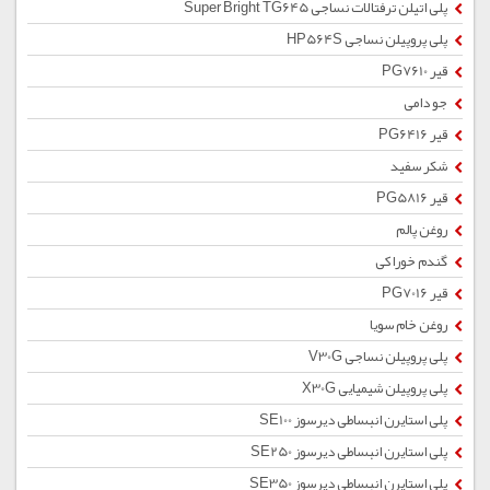
پلی اتیلن ترفتالات نساجی Super Bright TG645
پلی پروپیلن نساجی HP564S
قیر PG7610
جو دامی
قیر PG6416
شکر سفید
قیر PG5816
روغن پالم
گندم خوراکی
قیر PG7016
روغن خام سویا
پلی پروپیلن نساجی V30G
پلی پروپیلن شیمیایی X30G
پلی استایرن انبساطی دیرسوز SE100
پلی استایرن انبساطی دیرسوز SE250
پلی استایرن انبساطی دیرسوز SE350