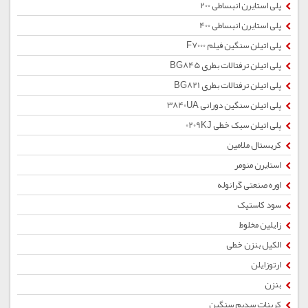
پلی استایرن انبساطی 200
پلی استایرن انبساطی 400
پلی اتیلن سنگین فیلم F7000
پلی اتیلن ترفتالات بطری BG845
پلی اتیلن ترفتالات بطری BG821
پلی اتیلن سنگین دورانی 3840UA
پلی اتیلن سبک خطی 0209KJ
کریستال ملامین
استایرن منومر
اوره صنعتی گرانوله
سود کاستیک
زایلین مخلوط
الکیل بنزن خطی
ارتوزایلن
بنزن
کربنات سدیم سنگین