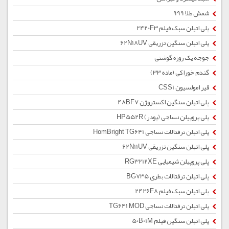
شمش طلا 999
پلی اتیلن سبک فیلم 2420F3
پلی اتیلن سنگین تزریقی 62N18UV
جوجه یک روزه گوشتی
گندم خوراکی (ماده 33)
قیر امولسیون CSS1
پلی اتیلن سنگین اکستروژن 48BF7
پلی پروپیلن نساجی (پودر) HP552R
پلی اتیلن ترفتالات نساجی HomBright TG641
پلی اتیلن سنگین تزریقی 62N11UV
پلی پروپیلن شیمیایی RG3212XE
پلی اتیلن ترفتالات بطری BG735
پلی اتیلن سبک فیلم 2426F8
پلی اتیلن ترفتالات نساجی TG641 MOD
پلی اتیلن سنگین فیلم 50B01M