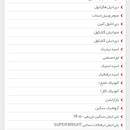
دی اتیل هگزانول
منومر وینیل استات
دی اتانول آمین
منو اتیلن گلایکول
دی اتیلن گلایکول
اسید نیتریک
اوره صنعتی
اسید استیک
اسید ترفتالیک
آمونیاک (مایع)
آمونیاک (گاز)
پارازایلین
آروماتیک سنگین
پلی اتیلن سنگین تزریقی HI0500
پلی اتیلن ترفتالات نساجی SUPER BRIGHT