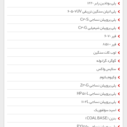
پلی بوتادین رابر 1220
پلی اتیلن سنگین تزریقی 60507UV
پلی پروپیلن نساجی C30S
پلی پروپیلن شیمیایی C30G
قیر 6070
قیر 85100
لوب کات سنگین
گوگرد گرانوله
سلاپس واکس
وکیوم باتوم
پلی پروپیلن نساجی Z30G
پلی پروپیلن نساجی HP510L
پلی پروپیلن نساجی 1102L
اسید سولفوریک
بنزن (COAL BASE)
پلی پروپیلن نساجی PYI250