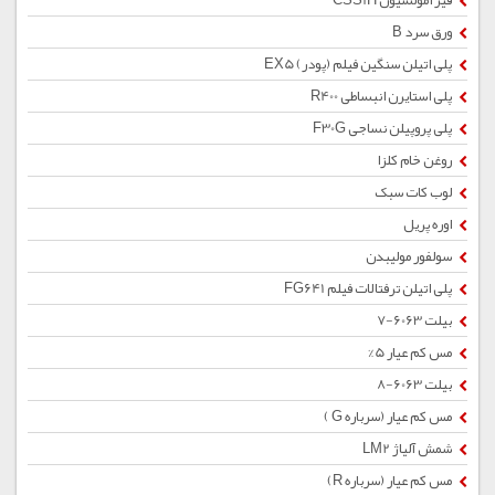
قیر امولسیون CSS1H
ورق سرد B
پلی اتیلن سنگین فیلم (پودر) EX5
پلی استایرن انبساطی R400
پلی پروپیلن نساجی F30G
روغن خام کلزا
لوب کات سبک
اوره پریل
سولفور مولیبدن
پلی اتیلن ترفتالات فیلم FG641
بیلت 6063-7
مس کم عیار 5%
بیلت 6063-8
مس کم عیار (سرباره G )
شمش آلیاژ LM2
مس کم عیار (سرباره R)