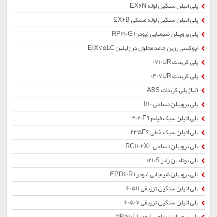
پلی اتیلن سنگین لوله EX6N
پلی اتیلن سنگین لوله مشکی EX6B
پلی پروپیلن شیمیایی (پودر) RP210G
اپوکسی رزین جامد محلول در زایلین E1X75LC
پلی کربنات 0710UR
پلی کربنات 0407UR
آلیاژ پلی کربنات ABS
پلی پروپیلن نساجی I110
پلی اتیلن سبک فیلم 3020F9
پلی اتیلن سبک خطی 235F6
پلی پروپیلن نساجی RG1102XL
پلی بوتادین رابر 1210S
پلی پروپیلن شیمیایی (پودر) EPD60R
پلی اتیلن سنگین تزریقی 60511
پلی اتیلن سنگین تزریقی 60507
پلی پروپیلن نساجی (پودر) HP510L