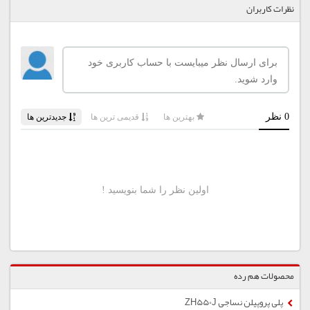
نظرات کاربران
محصولات هم رده
پلی پروپیلن نساجی ZH550J