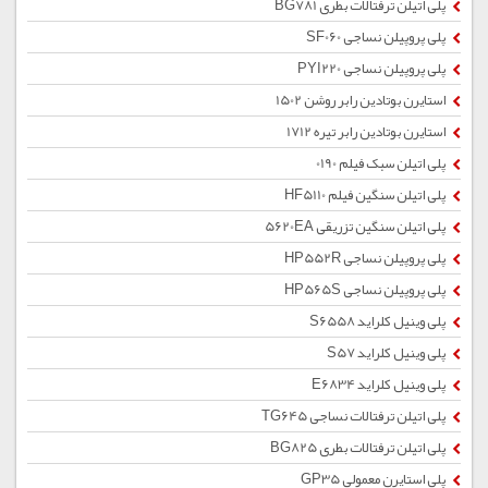
پلی اتیلن ترفتالات بطری BG781
پلی پروپیلن نساجی SF060
پلی پروپیلن نساجی PYI220
استایرن بوتادین رابر روشن 1502
استایرن بوتادین رابر تیره 1712
پلی اتیلن سبک فیلم 0190
پلی اتیلن سنگین فیلم HF5110
پلی اتیلن سنگین تزریقی 5620EA
پلی پروپیلن نساجی HP552R
پلی پروپیلن نساجی HP565S
پلی وینیل کلراید S6558
پلی وینیل کلراید S57
پلی وینیل کلراید E6834
پلی اتیلن ترفتالات نساجی TG645
پلی اتیلن ترفتالات بطری BG825
پلی استایرن معمولی GP35