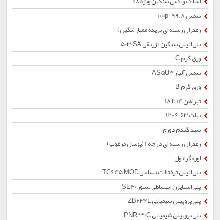
اسلاک واکس سنگین ویژه 8%
شمش 1000p-99.8
زعفران رشته ای بریده ممتاز (نگین)
پلی اتیلن سنگین تزریقی 5030SA
ورق گرم C
شمش آلیاژ AS5U3
ورق گرم B
تیرآهن 14 تا 18
بیلت 6063-12
سبد گندم دورم
زعفران رشته ای درجه 1 (پوشال مرغوب)
اوره گرانول
پلی اتیلن ترفتالات نساجی TG645 MOD
پلی استایرن انبساطی نسوز SE40
پلی پروپیلن شیمیایی ZB432L
پلی پروپیلن شیمیایی PNR230C