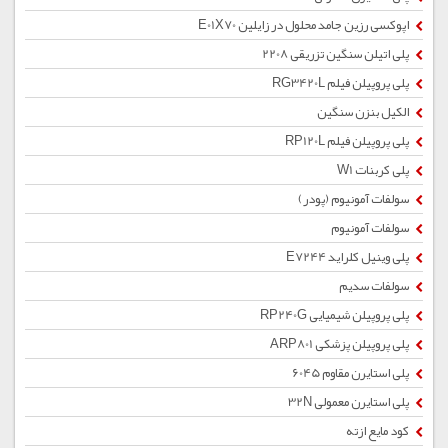
اپوکسی رزین جامد محلول در زایلین E01X70
پلی اتیلن سنگین تزریقی 2208
پلی پروپیلن فیلم RG3420L
الکیل بنزن سنگین
پلی پروپیلن فیلم RP120L
پلی کربنات W1
سولفات آمونیوم (پودر)
سولفات آمونیوم
پلی وینیل کلراید E7244
سولفات سدیم
پلی پروپیلن شیمیایی RP240G
پلی پروپیلن پزشکی ARP801
پلی استایرن مقاوم 6045
پلی استایرن معمولی 32N
کود مایع ازته