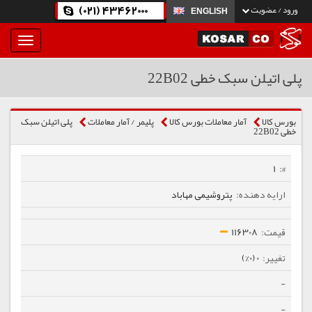
(021) 43462000
ورود / عضویت
ENGLISH
بار
و
بسته
پلی اتیلن سبک خطی 22B02
نمودن
فهرست
بورس کالا
آمار معاملات بورس کالا
پلیمر / آمار معاملات
پلی اتیلن سبک
خطی 22B02
1
پتروشیمی مهاباد
116308
0 (0%)
-
-