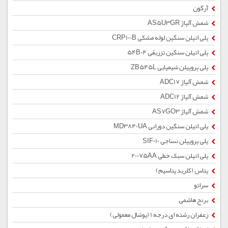
آرگون
شمش آلیاژ AS5U3GR
پلی اتیلن سنگین لوله مشکی CRP100B
پلی اتیلن سنگین تزریقی 54B04
پلی پروپیلن شیمیایی ZB545L
شمش آلیاژ ADC17
شمش آلیاژ ADC12
شمش آلیاژ AS7GO3
پلی اتیلن سنگین دورانی MD3840UA
پلی پروپیلن نساجی SIF010
پلی اتیلن سبک خطی 20075AA
پتاس (کلرید پتاسیم)
سراتو
برنج هاشمی
زعفران رشته ای درجه 1 (پوشال معمولی)